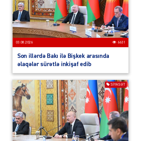
03.08.2026
6631
Son illərdə Bakı ilə Bişkek arasında
əlaqələr sürətlə inkişaf edib
SIYASƏT