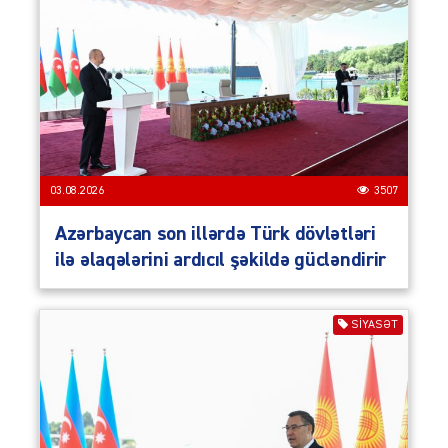
03.08.2026
3507
Azərbaycan son illərdə Türk dövlətləri
ilə əlaqələrini ardıcıl şəkildə gücləndirir
SIYASƏT