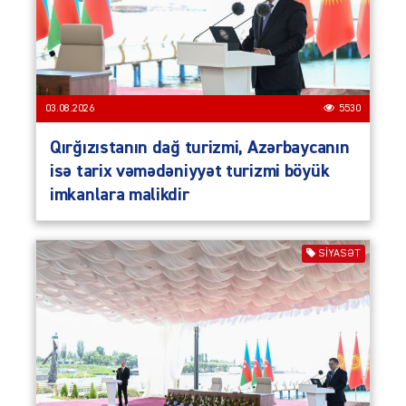
03.08.2026
5530
Qırğızıstanın dağ turizmi, Azərbaycanın
isə tarix vəmədəniyyət turizmi böyük
imkanlara malikdir
SIYASƏT