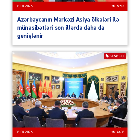
03.08.2026
5914
Azərbaycanın Mərkəzi Asiya ölkələri ilə
münasibətləri son illərdə daha da
genişlənir
SIYASƏT
03.08.2026
4403