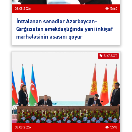
03.08.2026
5665
İmzalanan sənədlər Azərbaycan–
Qırğızıstan əməkdaşlığında yeni inkişaf
mərhələsinin əsasını qoyur
SIYASƏT
03.08.2026
5518