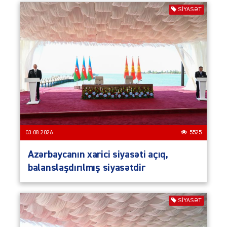
SIYASƏT
03.08.2026
5525
Azərbaycanın xarici siyasəti açıq,
balanslaşdırılmış siyasətdir
SIYASƏT