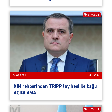
SIYASƏT
04.08.2026
4394
XİN rəhbərindən TRİPP layihəsi ilə bağlı
AÇIQLAMA
SIYASƏT