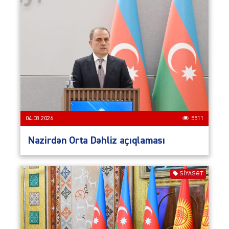
04.08.2026
5511
Nazirdən Orta Dəhliz açıqlaması
SIYASƏT