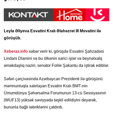
Leyla Əliyeva Esvatini Kralı Əlahəzrət III Msvatini ilə
görüşüb.
Xeberaz.info
xəbər verir ki, görüşdə Esvatini Şahzadəsi
Lindani Dlamini və bu ölkənin xarici işlər və beynəlxalq
əməkdaşlıq naziri, senator Folile Şakantu da iştirak ediblər.
Səfəri çərçivəsində Azərbaycan Prezidenti ilə görüşünü
məmnunluqla xatırlayan Esvatini Kralı BMT-nin
Ümumdünya Şəhərsalma Forumunun 13-cü Sessiyasının
(WUF13) yüksək səviyyədə təşkil edildiyini deyərək,
bununla bağlı təbriklərini çatdırıb.