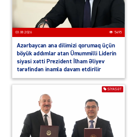
03.08.2026
5495
Azərbaycan ana dilimizi qorumaq üçün
böyük addımlar atan Ümummilli Liderin
siyasi xətti Prezident İlham Əliyev
tərəfindən inamla davam etdirilir
SIYASƏT