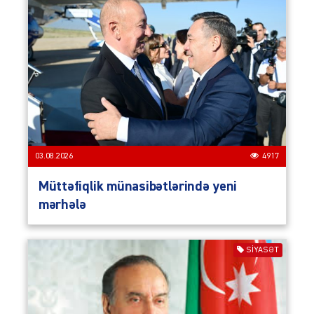
03.08.2026
4917
Müttəfiqlik münasibətlərində yeni
mərhələ
SIYASƏT