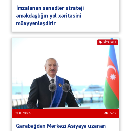
İmzalanan sənədlər strateji
əməkdaşlığın yol xəritəsini
müəyyənləşdirir
SIYASƏT
03.08.2026
6612
Qarabağdan Mərkəzi Asiyaya uzanan