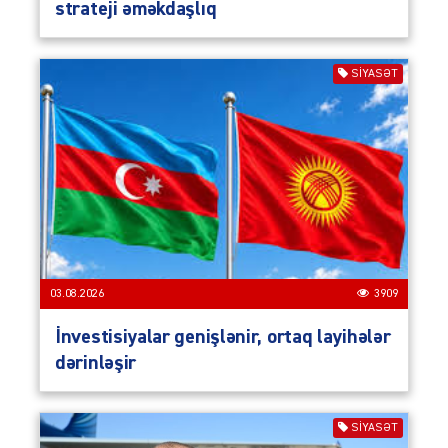
strateji əməkdaşlıq
SIYASƏT
03.08.2026
3909
İnvestisiyalar genişlənir, ortaq layihələr
dərinləşir
SIYASƏT