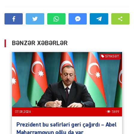
BƏNZƏR XƏBƏRLƏR
SIYASƏT
07.08.2026
5699
Prezident bu səfirləri geri çağırdı – Abel
Məhərrəmovun oğlu da var