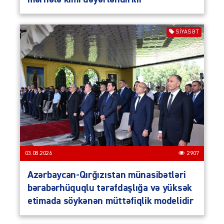
SIYASƏT
03.08.2026
2907
Azərbaycan-Qırğızıstan münasibətləri
bərabərhüquqlu tərəfdaşlığa və yüksək
etimada söykənən müttəfiqlik modelidir