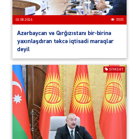
03.08.2026
5505
Azərbaycan və Qırğızıstanı bir-birinə
yaxınlaşdıran təkcə iqtisadi maraqlar
deyil
SIYASƏT