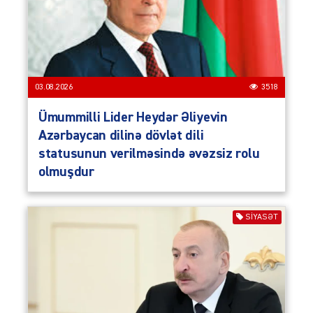
03.08.2026
3518
Ümummilli Lider Heydər Əliyevin
Azərbaycan dilinə dövlət dili
statusunun verilməsində əvəzsiz rolu
olmuşdur
SIYASƏT