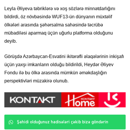
Leyla Əliyeva təbriklərə və xoş sözlərə minnətdarlığını
bildirdi, öz növbəsində WUF13-ün dünyanın müxtəlif
ölkələri arasında şəhərsalma sahəsində təcrübə
mübadiləsi aparmaq üçün uğurlu platforma olduğunu
deyib.
Görüşdə Azərbaycan-Esvatini ikitərəfli əlaqələrinin inkişafı
üçün yaxşı imkanların olduğu bildirildi, Heydər Əliyev
Fondu ilə bu ölkə arasında mümkün əməkdaşlığın
perspektivləri müzakirə olunub.
Şahidi olduğunuz hadisələri çəkib bizə göndərin