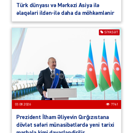
Türk dünyası və Mərkəzi Asiya ilə
əlaqələri ildən-ilə daha da möhkəmlənir
SIYASƏT
03.08.2026
7741
Prezident İlham Əliyevin Qırğızıstana
dövlət səfəri münasibətlərdə yeni tarixi
mərhələ kimi dəyərləndirilir