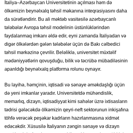
İtaliya–Azərbaycan Universitetinin açılması həm də
ölkəmizin beynəlxalq təhsil məkanına inteqrasiyasını daha
da sürətləndirir. Bu ali məktəb vasitəsilə azərbaycanlı
tələbələr Avropa təhsil modelinin üstünlüklərindən
faydalanmaq imkanı əldə edir, eyni zamanda İtaliyadan və
digər ölkələrdən gələn tələbələr üçün də Bakı cəlbedici
təhsil mərkəzinə çevrilir. Beləliklə, universitet müxtəlif
mədəniyyətlərin qovuşduğu, bilik və təcrübə mübadiləsinin
aparıldığı beynəlxalq platforma rolunu oynayır.
Bu layihə, həmçinin, iqtisadi və sənaye əməkdaşlığı üçün
də yeni imkanlar yaradır. Universitetdə mühəndislik,
memarlıq, dizayn, iqtisadiyyat kimi sahələr üzrə ixtisasların
tədrisi gələcəkdə ölkəmizin qeyri-neft sektorunun inkişafına
töhfə verəcək peşəkar kadrların hazırlanmasına xidmət
edəcəkdir. Xüsusilə İtaliyanın zəngin sənaye və dizayn