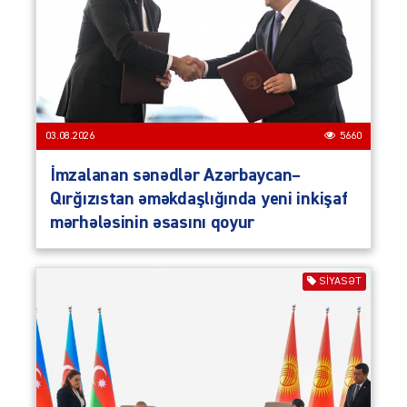
03.08.2026
5660
İmzalanan sənədlər Azərbaycan–
Qırğızıstan əməkdaşlığında yeni inkişaf
mərhələsinin əsasını qoyur
SIYASƏT