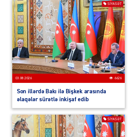
SIYASƏT
03.08.2026
6626
Son illərdə Bakı ilə Bişkek arasında
əlaqələr sürətlə inkişaf edib
SIYASƏT