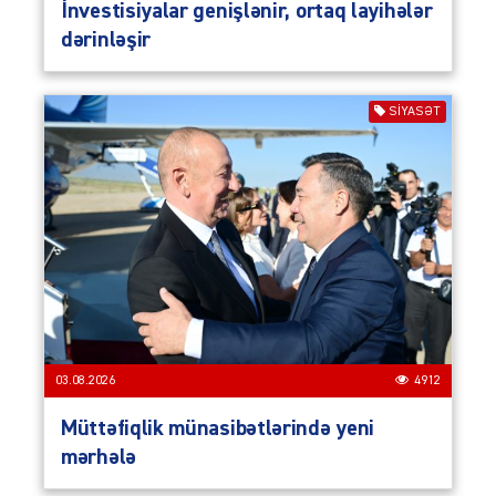
İnvestisiyalar genişlənir, ortaq layihələr
dərinləşir
SIYASƏT
03.08.2026
4912
Müttəfiqlik münasibətlərində yeni
mərhələ