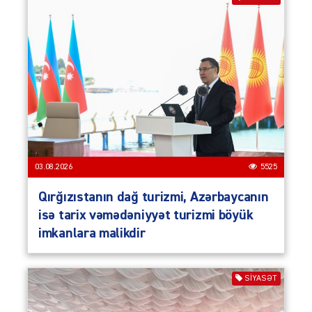
03.08.2026
5525
Qırğızıstanın dağ turizmi, Azərbaycanın
isə tarix vəmədəniyyət turizmi böyük
imkanlara malikdir
SIYASƏT