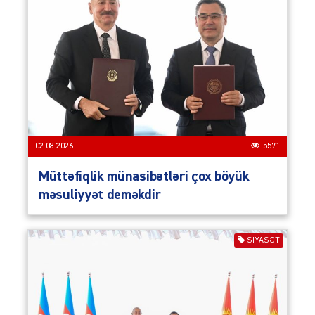
02.08.2026
5571
Müttəfiqlik münasibətləri çox böyük
məsuliyyət deməkdir
SIYASƏT