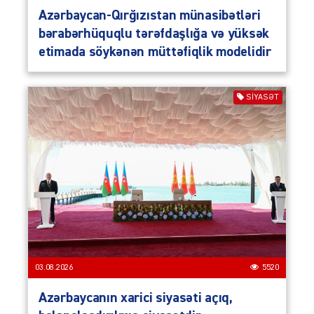
Azərbaycan-Qırğızıstan münasibətləri
bərabərhüquqlu tərəfdaşlığa və yüksək
etimada söykənən müttəfiqlik modelidir
SIYASƏT
03.08.2026
5520
Azərbaycanın xarici siyasəti açıq,