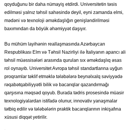
qoyduğunu bir daha nümayiş etdirdi. Universitetin təsis
edilməsi yalnız təhsil sahəsində deyil, eyni zamanda elmi,
mədəni və texnoloji əməkdaşlığın genişləndirilməsi
baxımından da böyük əhəmiyyət daşıyır.
Bu mühüm layihənin reallaşmasında Azərbaycan
Respublikası Elm və Təhsil Nazirliyi ilə İtaliyanın aparıcı ali
təhsil müəssisələri arasında qurulan sıx əməkdaşlıq əsas
rol oynayıb. Universitet Avropa təhsil standartlarına uyğun
proqramlar təklif etməklə tələbələrə beynəlxalq səviyyədə
rəqabətqabiliyyətli bilik və bacarıqlar qazandırmağı
qarşısına məqsəd qoyub. Burada tədris prosesində müasir
texnologiyalardan istifadə olunur, innovativ yanaşmalar
tətbiq edilir və tələbələrin praktik bacarıqlarının inkişafına
xüsusi diqqət yetirilir.