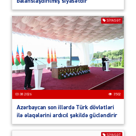
balanslaşdırılmış siyasətdir
SIYASƏT
03.08.2026
3502
Azərbaycan son illərdə Türk dövlətləri
ilə əlaqələrini ardıcıl şəkildə gücləndirir
SIYASƏT