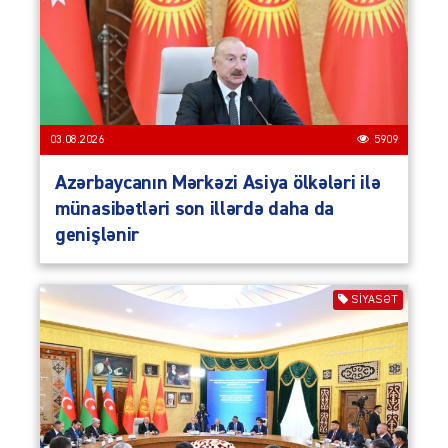
03.08.2026
5909
Azərbaycanın Mərkəzi Asiya ölkələri ilə
münasibətləri son illərdə daha da
genişlənir
SIYASƏT