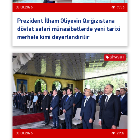
03.08.2026
7736
Prezident İlham Əliyevin Qırğızıstana
dövlət səfəri münasibətlərdə yeni tarixi
mərhələ kimi dəyərləndirilir
SIYASƏT
03.08.2026
2902