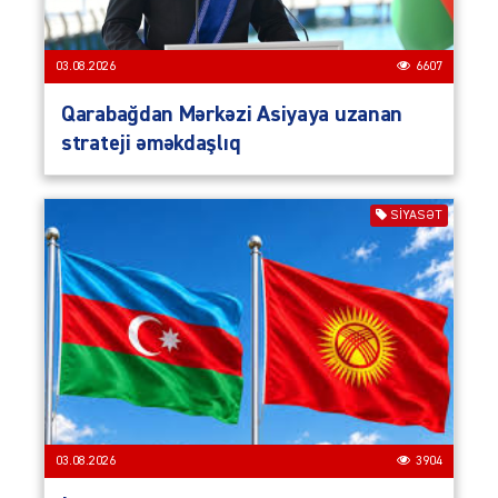
03.08.2026
6607
Qarabağdan Mərkəzi Asiyaya uzanan
strateji əməkdaşlıq
SIYASƏT
03.08.2026
3904