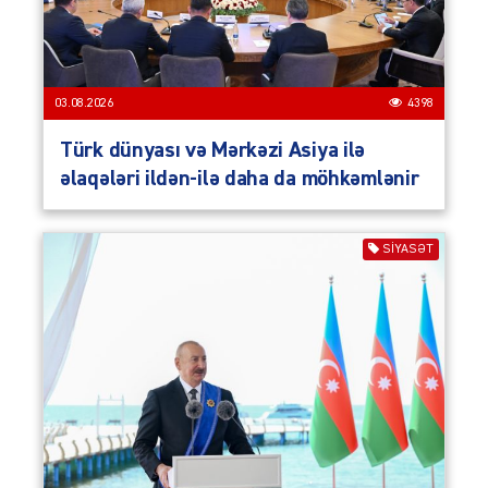
03.08.2026
4398
Türk dünyası və Mərkəzi Asiya ilə
əlaqələri ildən-ilə daha da möhkəmlənir
SIYASƏT