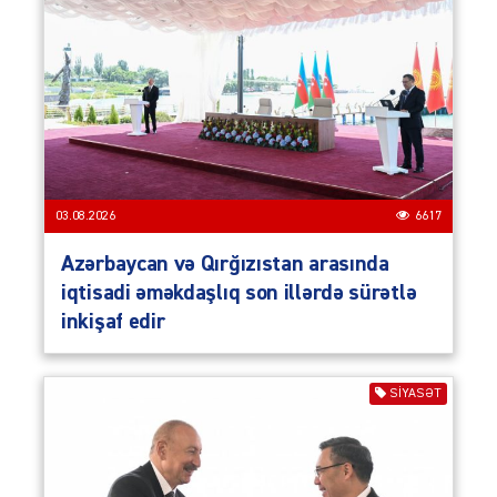
03.08.2026
6617
Azərbaycan və Qırğızıstan arasında
iqtisadi əməkdaşlıq son illərdə sürətlə
inkişaf edir
SIYASƏT