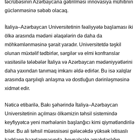
təcrübəsinin Azərbaycana gətirilməsi innovasiya mühitinin
güclənməsinə səbəb olacaq.
İtaliya–Azərbaycan Universitetinin fəaliyyətə başlaması iki
ölkə arasında mədəni əlaqələrin də daha da
möhkəmlənməsinə şərait yaradır. Universitetdə təşkil
olunan müxtəlif tədbirlər, sərgilər və elmi konfranslar
vasitəsilə tələbələr İtaliya və Azərbaycan mədəniyyətlərini
daha yaxından tanımaq imkanı əldə edirlər. Bu isə xalqlar
arasında qarşılıqlı anlaşma və dostluğun dərinləşməsinə
xidmət edir.
Nəticə etibarilə, Bakı şəhərində İtaliya–Azərbaycan
Universitetinin açılması ölkəmizin təhsil sistemində
keyfiyyətcə yeni mərhələnin başlanğıcı kimi qiymətləndirilə
bilər. Bu ali təhsil müəssisəsi gələcəkdə yüksək ixtisaslı
kadrların hazırlanmasında, beynəlxalq əməkdaşlığın