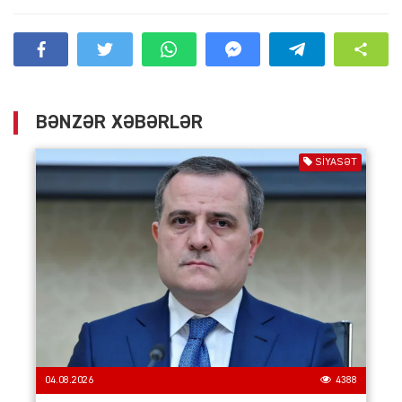
BƏNZƏR XƏBƏRLƏR
SIYASƏT
04.08.2026
4388