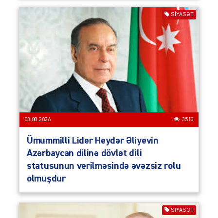
SIYASƏT
03.08.2026
3513
Ümummilli Lider Heydər Əliyevin
Azərbaycan dilinə dövlət dili
statusunun verilməsində əvəzsiz rolu
olmuşdur
SIYASƏT