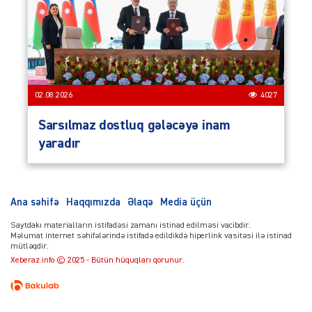
02.08.2026
4027
Sarsılmaz dostluq gələcəyə inam
yaradır
Ana səhifə
Haqqımızda
Əlaqə
Media üçün
Saytdakı materialların istifadəsi zamanı istinad edilməsi vacibdir.
Məlumat internet səhifələrində istifadə edildikdə hiperlink vasitəsi ilə istinad
mütləqdir.
Xeberaz.info © 2025 - Bütün hüquqları qorunur.