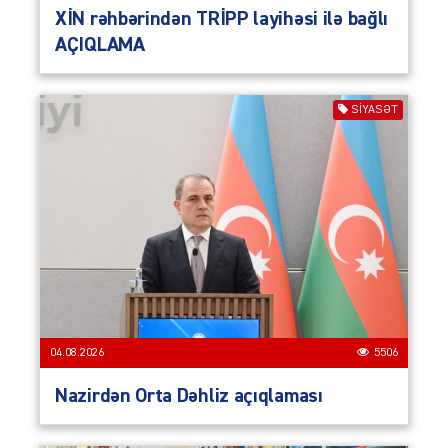
XİN rəhbərindən TRİPP layihəsi ilə bağlı
AÇIQLAMA
SIYASƏT
04.08.2026
5506
Nazirdən Orta Dəhliz açıqlaması