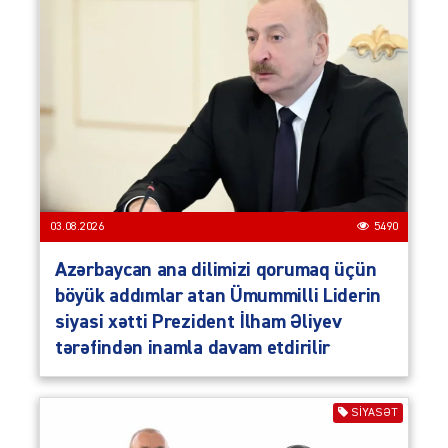
03.08.2026
5490
Azərbaycan ana dilimizi qorumaq üçün
böyük addımlar atan Ümummilli Liderin
siyasi xətti Prezident İlham Əliyev
tərəfindən inamla davam etdirilir
SIYASƏT