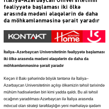
İtaliya–Azərbaycan Universitetinin
fəaliyyətə başlaması iki ölkə
arasında mədəni əlaqələrin də daha
da möhkəmlənməsinə şərait yaradır
İtaliya–Azərbaycan Universitetinin fəaliyyətə başlaması
iki ölkə arasında mədəni əlaqələrin də daha da
möhkəmlənməsinə şərait yaradır
Keçən il Bakı şəhərində böyük təntənə ilə İtaliya–
Azərbaycan Universitetinin açılışı ölkəmizin təhsil tarixində
mühüm hadisələrdən biri kimi yadda qaldı. Bu ali təhsil
ocağının yaradılması Azərbaycan ilə İtaliya arasında
mövcud olan strateji tərəfdaşlığın yeni mərhələyə qədəm