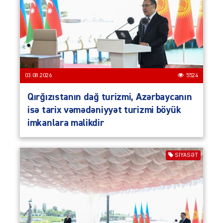
03.08.2026
5524
Qırğızıstanın dağ turizmi, Azərbaycanın
isə tarix vəmədəniyyət turizmi böyük
imkanlara malikdir
SIYASƏT