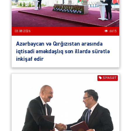
03.08.2026
6615
Azərbaycan və Qırğızıstan arasında
iqtisadi əməkdaşlıq son illərdə sürətlə
inkişaf edir
SIYASƏT