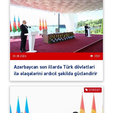
03.08.2026
3501
Azərbaycan son illərdə Türk dövlətləri
ilə əlaqələrini ardıcıl şəkildə gücləndirir
SIYASƏT