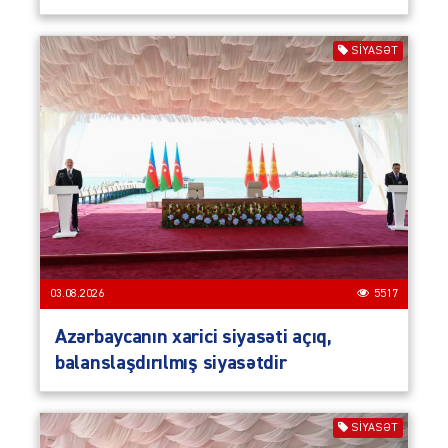
SIYASƏT
03.08.2026
5517
Azərbaycanın xarici siyasəti açıq,
balanslaşdırılmış siyasətdir
SIYASƏT