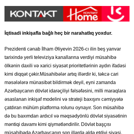
İqtisadi inkişafla bağlı heç bir narahatlıq yoxdur.
Prezidenti cənab İlham Əliyevin 2026-cı ilin beş yanvar
tarixində yerli televiziya kanallarına verdiyi müsahibə
ölkənin daxili və xarici siyasət prioritetlərinin aydın ifadəsi
kimi diqqət çəkir.Müsahibələr artıq illərdir ki, təkcə cari
məsələlərə münasibət bildirmək deyil, eyni zamanda
Azərbaycanın dövlət idarəçiliyi fəlsəfəsini, milli maraqlara
əsaslanan inkişaf modelini və strateji baxışını cəmiyyətə
çatdıran mühüm platforma rolunu oynayır. Son müsahibə
də bu baxımdan ardıcıl və məqsədyönlü dövlət siyasətinin
məntiqi davamı kimi qiymətləndirilir. Dövlət başçısı
müsahibədə Azərbaycanın son illərdə əldə etdiyi siyasi,