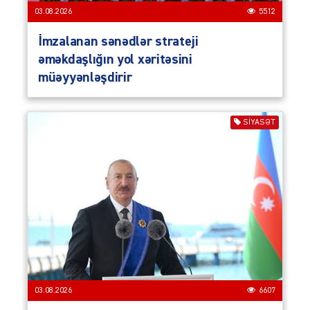
03.08.2026
5512
İmzalanan sənədlər strateji
əməkdaşlığın yol xəritəsini
müəyyənləşdirir
SIYASƏT
03.08.2026
6607