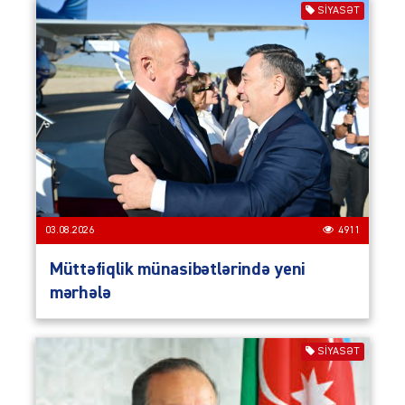
SIYASƏT
03.08.2026
4911
Müttəfiqlik münasibətlərində yeni
mərhələ
SIYASƏT