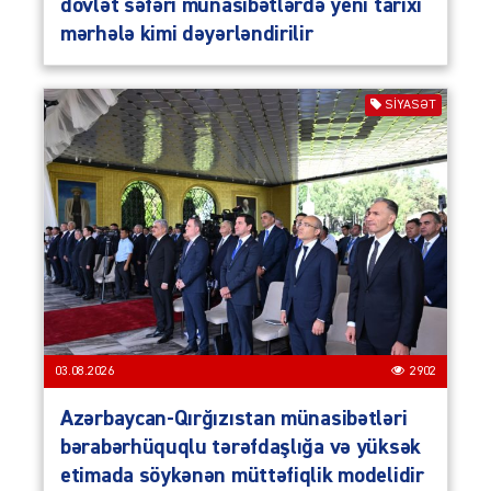
dövlət səfəri münasibətlərdə yeni tarixi
mərhələ kimi dəyərləndirilir
SIYASƏT
03.08.2026
2902
Azərbaycan-Qırğızıstan münasibətləri
bərabərhüquqlu tərəfdaşlığa və yüksək
etimada söykənən müttəfiqlik modelidir