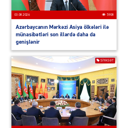
03.08.2026
5908
Azərbaycanın Mərkəzi Asiya ölkələri ilə
münasibətləri son illərdə daha da
genişlənir
SIYASƏT