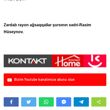
Zərdab rayon ağsaqqallar şursının sədri-Rasim
Hüseynov.
Bizim Youtube kanalımıza abunə olun