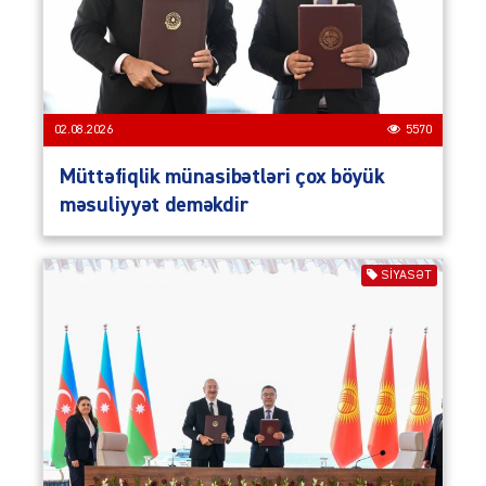
02.08.2026
5570
Müttəfiqlik münasibətləri çox böyük
məsuliyyət deməkdir
SIYASƏT