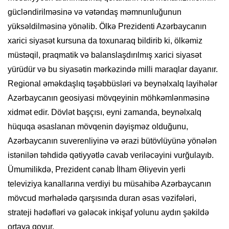
gücləndirilməsinə və vətəndaş məmnunluğunun
yüksəldilməsinə yönəlib. Ölkə Prezidenti Azərbaycanın
xarici siyasət kursuna da toxunaraq bildirib ki, ölkəmiz
müstəqil, praqmatik və balanslaşdırılmış xarici siyasət
yürüdür və bu siyasətin mərkəzində milli maraqlar dayanır.
Regional əməkdaşlıq təşəbbüsləri və beynəlxalq layihələr
Azərbaycanın geosiyasi mövqeyinin möhkəmlənməsinə
xidmət edir. Dövlət başçısı, eyni zamanda, beynəlxalq
hüquqa əsaslanan mövqenin dəyişməz olduğunu,
Azərbaycanın suverenliyinə və ərazi bütövlüyünə yönələn
istənilən təhdidə qətiyyətlə cavab veriləcəyini vurğulayıb.
Ümumilikdə, Prezident cənab İlham Əliyevin yerli
televiziya kanallarına verdiyi bu müsahibə Azərbaycanın
mövcud mərhələdə qarşısında duran əsas vəzifələri,
strateji hədəfləri və gələcək inkişaf yolunu aydın şəkildə
ortaya qoyur.