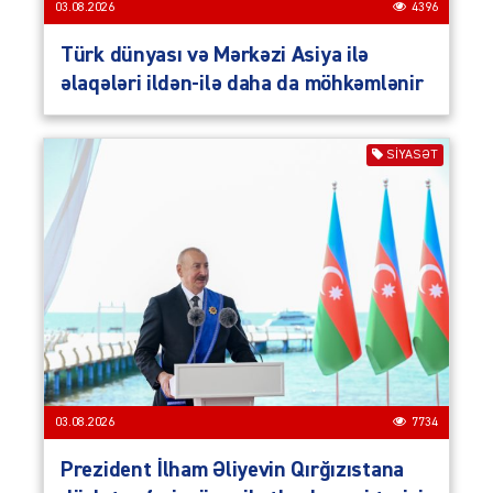
03.08.2026
4396
Türk dünyası və Mərkəzi Asiya ilə
əlaqələri ildən-ilə daha da möhkəmlənir
SIYASƏT
03.08.2026
7734
Prezident İlham Əliyevin Qırğızıstana