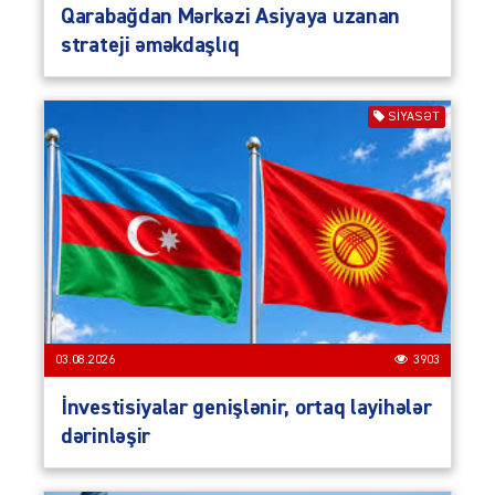
Qarabağdan Mərkəzi Asiyaya uzanan
strateji əməkdaşlıq
SIYASƏT
03.08.2026
3903
İnvestisiyalar genişlənir, ortaq layihələr
dərinləşir