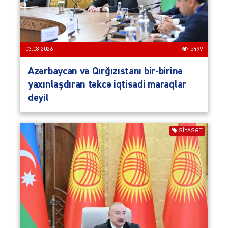
03.08.2026
5499
Azərbaycan və Qırğızıstanı bir-birinə
yaxınlaşdıran təkcə iqtisadi maraqlar
deyil
SIYASƏT