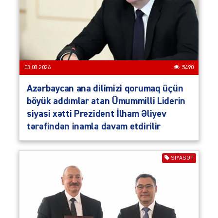
03.08.2026
5490
Azərbaycan ana dilimizi qorumaq üçün
böyük addımlar atan Ümummilli Liderin
siyasi xətti Prezident İlham Əliyev
tərəfindən inamla davam etdirilir
SIYASƏT