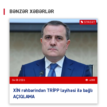
BƏNZƏR XƏBƏRLƏR
SIYASƏT
04.08.2026
4388
XİN rəhbərindən TRİPP layihəsi ilə bağlı
AÇIQLAMA