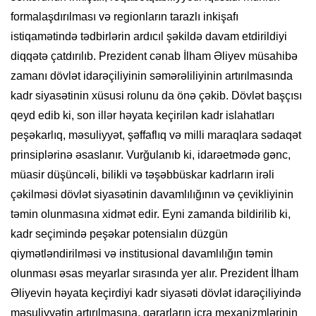
formalaşdırılması və regionların tarazlı inkişafı
istiqamətində tədbirlərin ardıcıl şəkildə davam etdirildiyi
diqqətə çatdırılıb. Prezident cənab İlham Əliyev müsahibə
zamanı dövlət idarəçiliyinin səmərəliliyinin artırılmasında
kadr siyasətinin xüsusi rolunu da önə çəkib. Dövlət başçısı
qeyd edib ki, son illər həyata keçirilən kadr islahatları
peşəkarlıq, məsuliyyət, şəffaflıq və milli maraqlara sədaqət
prinsiplərinə əsaslanır. Vurğulanıb ki, idarəetmədə gənc,
müasir düşüncəli, bilikli və təşəbbüskar kadrların irəli
çəkilməsi dövlət siyasətinin davamlılığının və çevikliyinin
təmin olunmasına xidmət edir. Eyni zamanda bildirilib ki,
kadr seçimində peşəkar potensialın düzgün
qiymətləndirilməsi və institusional davamlılığın təmin
olunması əsas meyarlar sırasında yer alır. Prezident İlham
Əliyevin həyata keçirdiyi kadr siyasəti dövlət idarəçiliyində
məsuliyyətin artırılmasına, qərarların icra mexanizmlərinin