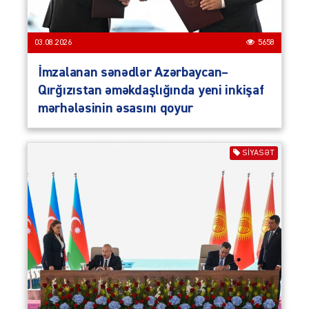
03.08.2026
5658
İmzalanan sənədlər Azərbaycan–
Qırğızıstan əməkdaşlığında yeni inkişaf
mərhələsinin əsasını qoyur
SIYASƏT