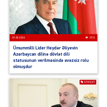
03.08.2026
3512
Ümummilli Lider Heydər Əliyevin
Azərbaycan dilinə dövlət dili
statusunun verilməsində əvəzsiz rolu
olmuşdur
SIYASƏT