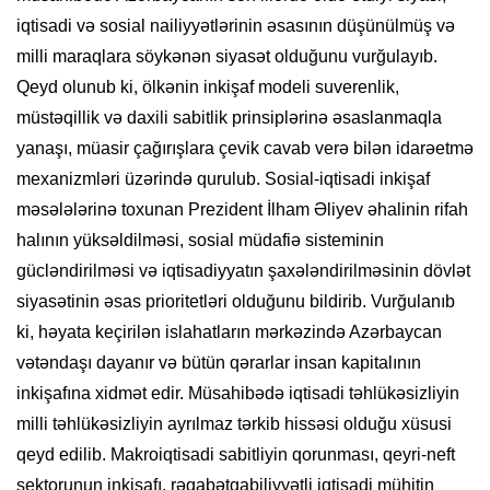
iqtisadi və sosial nailiyyətlərinin əsasının düşünülmüş və
milli maraqlara söykənən siyasət olduğunu vurğulayıb.
Qeyd olunub ki, ölkənin inkişaf modeli suverenlik,
müstəqillik və daxili sabitlik prinsiplərinə əsaslanmaqla
yanaşı, müasir çağırışlara çevik cavab verə bilən idarəetmə
mexanizmləri üzərində qurulub. Sosial-iqtisadi inkişaf
məsələlərinə toxunan Prezident İlham Əliyev əhalinin rifah
halının yüksəldilməsi, sosial müdafiə sisteminin
gücləndirilməsi və iqtisadiyyatın şaxələndirilməsinin dövlət
siyasətinin əsas prioritetləri olduğunu bildirib. Vurğulanıb
ki, həyata keçirilən islahatların mərkəzində Azərbaycan
vətəndaşı dayanır və bütün qərarlar insan kapitalının
inkişafına xidmət edir. Müsahibədə iqtisadi təhlükəsizliyin
milli təhlükəsizliyin ayrılmaz tərkib hissəsi olduğu xüsusi
qeyd edilib. Makroiqtisadi sabitliyin qorunması, qeyri-neft
sektorunun inkişafı, rəqabətqabiliyyətli iqtisadi mühitin