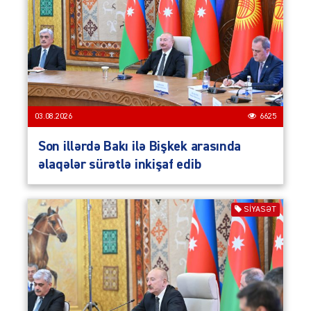
03.08.2026
6625
Son illərdə Bakı ilə Bişkek arasında
əlaqələr sürətlə inkişaf edib
SIYASƏT