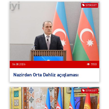
SIYASƏT
04.08.2026
5503
Nazirdən Orta Dəhliz açıqlaması
SIYASƏT