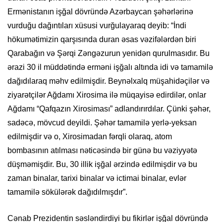
Ermənistanın işğal dövründə Azərbaycan şəhərlərinə
vurduğu dağıntıları xüsusi vurğulayaraq deyib: “İndi
hökumətimizin qarşısında duran əsas vəzifələrdən biri
Qarabağın və Şərqi Zəngəzurun yenidən qurulmasıdır. Bu
ərazi 30 il müddətində erməni işğalı altında idi və tamamilə
dağıdılaraq məhv edilmişdir. Beynəlxalq müşahidəçilər və
ziyarətçilər Ağdamı Xirosima ilə müqayisə edirdilər, onlar
Ağdamı “Qafqazın Xirosiması” adlandırırdılar. Çünki şəhər,
sadəcə, mövcud deyildi. Şəhər tamamilə yerlə-yeksan
edilmişdir və o, Xirosimadan fərqli olaraq, atom
bombasının atılması nəticəsində bir günə bu vəziyyətə
düşməmişdir. Bu, 30 illik işğal ərzində edilmişdir və bu
zaman binalar, tarixi binalar və ictimai binalar, evlər
tamamilə sökülərək dağıdılmışdır”.
Cənab Prezidentin səsləndirdiyi bu fikirlər işğal dövründə