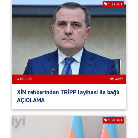
SIYASƏT
04.08.2026
4399
XİN rəhbərindən TRİPP layihəsi ilə bağlı
AÇIQLAMA
SIYASƏT