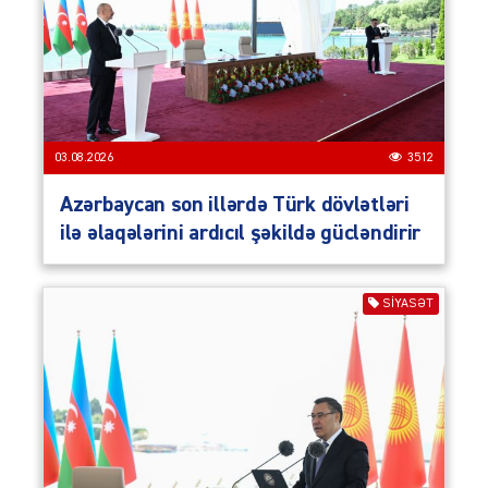
03.08.2026
3512
Azərbaycan son illərdə Türk dövlətləri
ilə əlaqələrini ardıcıl şəkildə gücləndirir
SIYASƏT