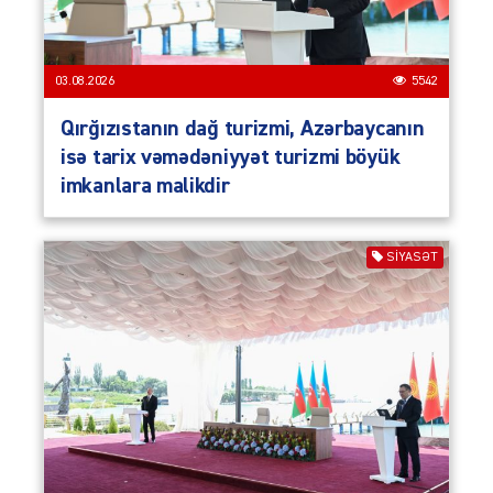
03.08.2026
5542
Qırğızıstanın dağ turizmi, Azərbaycanın
isə tarix vəmədəniyyət turizmi böyük
imkanlara malikdir
SIYASƏT