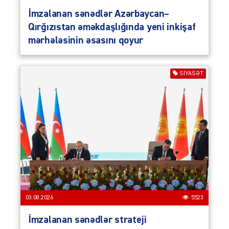
İmzalanan sənədlər Azərbaycan–
Qırğızıstan əməkdaşlığında yeni inkişaf
mərhələsinin əsasını qoyur
SIYASƏT
03.08.2026
5523
İmzalanan sənədlər strateji