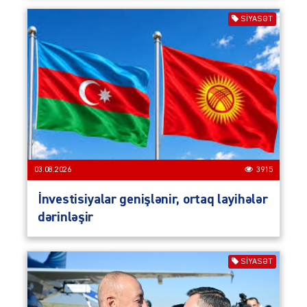
SIYASƏT
03.08.2026
3915
İnvestisiyalar genişlənir, ortaq layihələr
dərinləşir
SIYASƏT