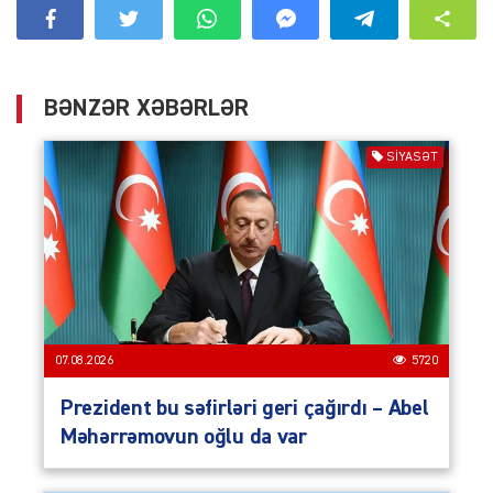
BƏNZƏR XƏBƏRLƏR
SIYASƏT
07.08.2026
5720
Prezident bu səfirləri geri çağırdı – Abel
Məhərrəmovun oğlu da var