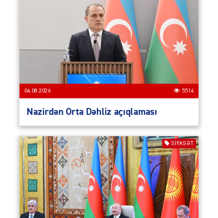
04.08.2026
5514
Nazirdən Orta Dəhliz açıqlaması
SIYASƏT