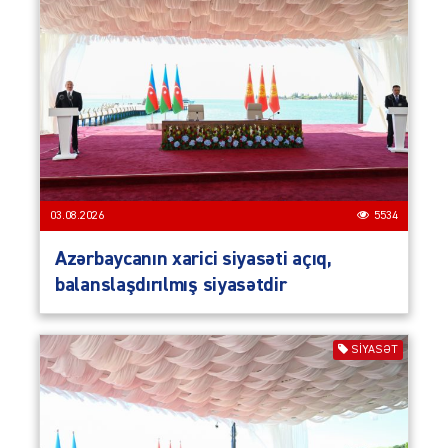
03.08.2026
5534
Azərbaycanın xarici siyasəti açıq,
balanslaşdırılmış siyasətdir
SIYASƏT