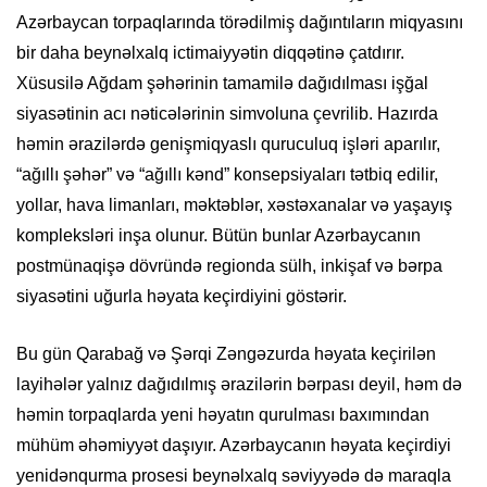
Azərbaycan torpaqlarında törədilmiş dağıntıların miqyasını
bir daha beynəlxalq ictimaiyyətin diqqətinə çatdırır.
Xüsusilə Ağdam şəhərinin tamamilə dağıdılması işğal
siyasətinin acı nəticələrinin simvoluna çevrilib. Hazırda
həmin ərazilərdə genişmiqyaslı quruculuq işləri aparılır,
“ağıllı şəhər” və “ağıllı kənd” konsepsiyaları tətbiq edilir,
yollar, hava limanları, məktəblər, xəstəxanalar və yaşayış
kompleksləri inşa olunur. Bütün bunlar Azərbaycanın
postmünaqişə dövründə regionda sülh, inkişaf və bərpa
siyasətini uğurla həyata keçirdiyini göstərir.
Bu gün Qarabağ və Şərqi Zəngəzurda həyata keçirilən
layihələr yalnız dağıdılmış ərazilərin bərpası deyil, həm də
həmin torpaqlarda yeni həyatın qurulması baxımından
mühüm əhəmiyyət daşıyır. Azərbaycanın həyata keçirdiyi
yenidənqurma prosesi beynəlxalq səviyyədə də maraqla