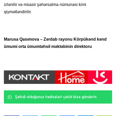
izlənilir və müasir şəhərsalma nümunəsi kimi
qiymətləndirilir.
Marusa Qasımova – Zərdab rayonu Körpükənd kənd
ümumi orta ümumtəhsil məktəbinin direktoru
Şahidi olduğunuz hadisələri çəkib bizə göndərin