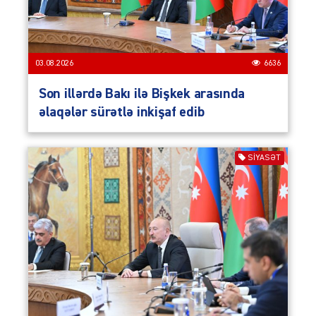
03.08.2026
6636
Son illərdə Bakı ilə Bişkek arasında
əlaqələr sürətlə inkişaf edib
SIYASƏT