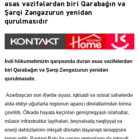
əsas vəzifələrdən biri Qarabağın və
Şərqi Zəngəzurun yenidən
qurulmasıdır
İndi hökumətimizin qarşısında duran əsas vəzifələrdən
biri Qarabağın və Şərqi Zəngəzurun yenidən
qurulmasıdır.
Azərbaycan son illərdə siyasi, iqtisadi və sosial sahələrdə
əldə etdiyi uğurlarla regionun aparıcı dövlətlərindən birinə
çevrilib. Ölkədə həyata keçirilən genişmiqyaslı islahatlar,
müasir infrastruktur layihələri, beynəlxalq nəqliyyat və
enerji dəhlizlərinin inkişafı dövlətin dayanıqlı tərəqqisini
təmin edib. Paytaxt Bakı ilə yanaşı regionların da inkişafı