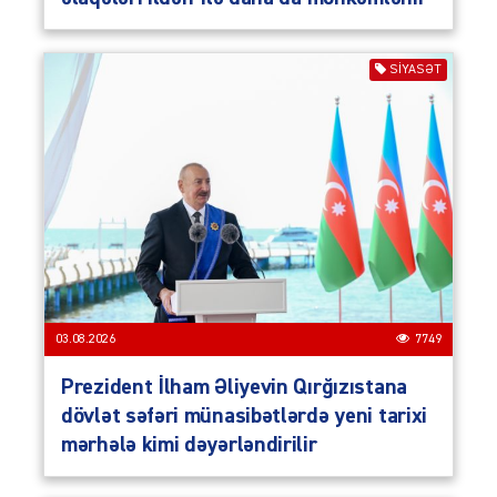
SIYASƏT
03.08.2026
7749
Prezident İlham Əliyevin Qırğızıstana
dövlət səfəri münasibətlərdə yeni tarixi
mərhələ kimi dəyərləndirilir