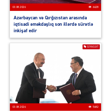
03.08.2026
6628
Azərbaycan və Qırğızıstan arasında
iqtisadi əməkdaşlıq son illərdə sürətlə
inkişaf edir
SIYASƏT
03.08.2026
5682