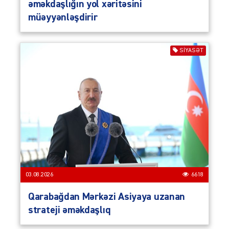
əməkdaşlığın yol xəritəsini
müəyyənləşdirir
SIYASƏT
03.08.2026
6618
Qarabağdan Mərkəzi Asiyaya uzanan
strateji əməkdaşlıq