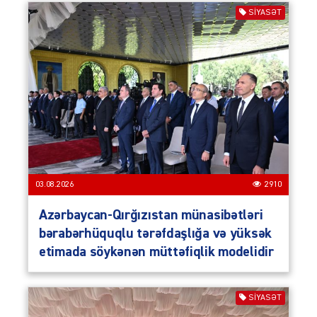
SIYASƏT
03.08.2026
2910
Azərbaycan-Qırğızıstan münasibətləri
bərabərhüquqlu tərəfdaşlığa və yüksək
etimada söykənən müttəfiqlik modelidir
SIYASƏT