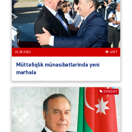
03.08.2026
4927
Müttəfiqlik münasibətlərində yeni
mərhələ
SIYASƏT