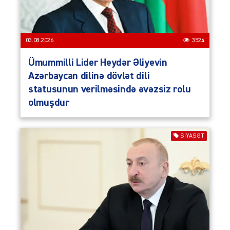
03.08.2026
3524
Ümummilli Lider Heydər Əliyevin
Azərbaycan dilinə dövlət dili
statusunun verilməsində əvəzsiz rolu
olmuşdur
SIYASƏT