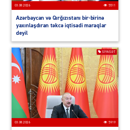
03.08.2026
5511
Azərbaycan və Qırğızıstanı bir-birinə
yaxınlaşdıran təkcə iqtisadi maraqlar
deyil
SIYASƏT
03.08.2026
5919