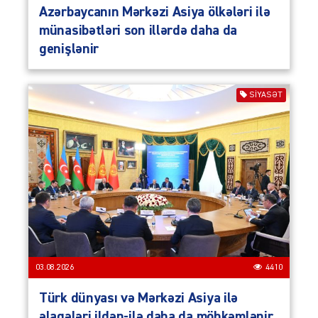
Azərbaycanın Mərkəzi Asiya ölkələri ilə
münasibətləri son illərdə daha da
genişlənir
SIYASƏT
03.08.2026
4410
Türk dünyası və Mərkəzi Asiya ilə
əlaqələri ildən-ilə daha da möhkəmlənir