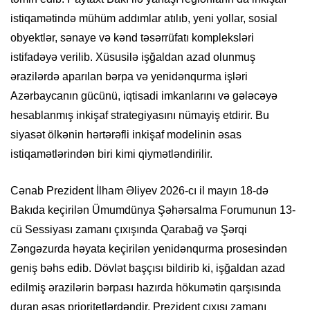
istiqamətində mühüm addımlar atılıb, yeni yollar, sosial
obyektlər, sənaye və kənd təsərrüfatı kompleksləri
istifadəyə verilib. Xüsusilə işğaldan azad olunmuş
ərazilərdə aparılan bərpa və yenidənqurma işləri
Azərbaycanın gücünü, iqtisadi imkanlarını və gələcəyə
hesablanmış inkişaf strategiyasını nümayiş etdirir. Bu
siyasət ölkənin hərtərəfli inkişaf modelinin əsas
istiqamətlərindən biri kimi qiymətləndirilir.
Cənab Prezident İlham Əliyev 2026-cı il mayın 18-də
Bakıda keçirilən Ümumdünya Şəhərsalma Forumunun 13-
cü Sessiyası zamanı çıxışında Qarabağ və Şərqi
Zəngəzurda həyata keçirilən yenidənqurma prosesindən
geniş bəhs edib. Dövlət başçısı bildirib ki, işğaldan azad
edilmiş ərazilərin bərpası hazırda hökumətin qarşısında
duran əsas prioritetlərdəndir. Prezident çıxışı zamanı