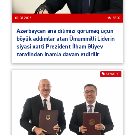
03.08.2026
5500
Azərbaycan ana dilimizi qorumaq üçün
böyük addımlar atan Ümummilli Liderin
siyasi xətti Prezident İlham Əliyev
tərəfindən inamla davam etdirilir
SIYASƏT