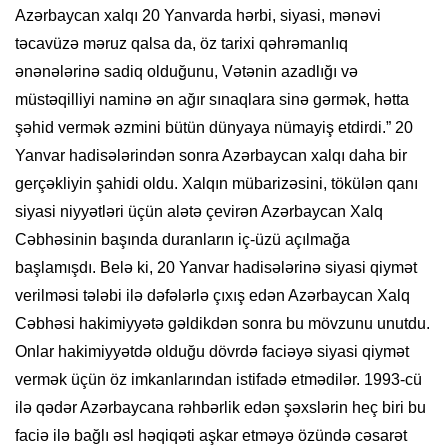
Azərbaycan xalqı 20 Yanvarda hərbi, siyasi, mənəvi
təcavüzə məruz qalsa da, öz tarixi qəhrəmanlıq
ənənələrinə sadiq olduğunu, Vətənin azadlığı və
müstəqilliyi naminə ən ağır sınaqlara sinə gərmək, hətta
şəhid vermək əzmini bütün dünyaya nümayiş etdirdi.” 20
Yanvar hadisələrindən sonra Azərbaycan xalqı daha bir
gerçəkliyin şahidi oldu. Xalqın mübarizəsini, tökülən qanı
siyasi niyyətləri üçün alətə çevirən Azərbaycan Xalq
Cəbhəsinin başında duranların iç-üzü açılmağa
başlamışdı. Belə ki, 20 Yanvar hadisələrinə siyasi qiymət
verilməsi tələbi ilə dəfələrlə çıxış edən Azərbaycan Xalq
Cəbhəsi hakimiyyətə gəldikdən sonra bu mövzunu unutdu.
Onlar hakimiyyətdə olduğu dövrdə faciəyə siyasi qiymət
vermək üçün öz imkanlarından istifadə etmədilər. 1993-cü
ilə qədər Azərbaycana rəhbərlik edən şəxslərin heç biri bu
faciə ilə bağlı əsl həqiqəti aşkar etməyə özündə cəsarət