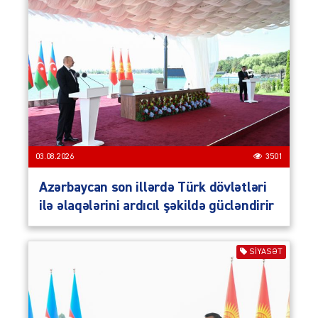
03.08.2026
3501
Azərbaycan son illərdə Türk dövlətləri
ilə əlaqələrini ardıcıl şəkildə gücləndirir
SIYASƏT