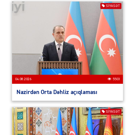
SIYASƏT
04.08.2026
5503
Nazirdən Orta Dəhliz açıqlaması
SIYASƏT