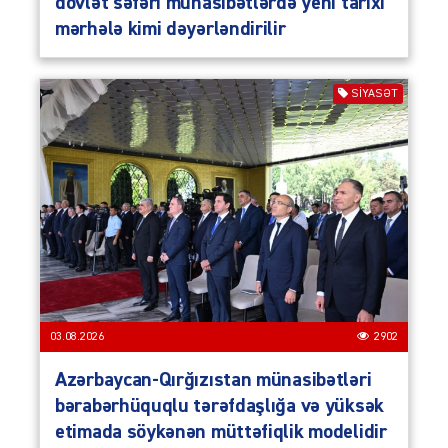
dövlət səfəri münasibətlərdə yeni tarixi
mərhələ kimi dəyərləndirilir
SIYASƏT
03.08.2026
2902
Azərbaycan-Qırğızıstan münasibətləri
bərabərhüquqlu tərəfdaşlığa və yüksək
etimada söykənən müttəfiqlik modelidir