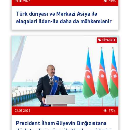
03.08.2026
4396
Türk dünyası və Mərkəzi Asiya ilə
əlaqələri ildən-ilə daha da möhkəmlənir
SIYASƏT
03.08.2026
7734
Prezident İlham Əliyevin Qırğızıstana