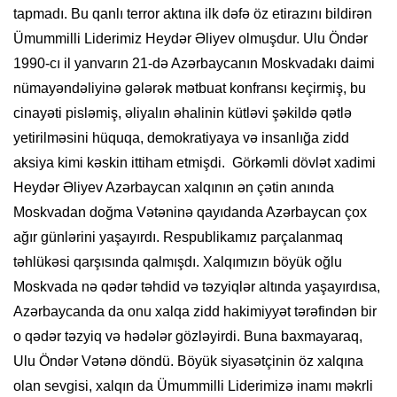
tapmadı. Bu qanlı terror aktına ilk dəfə öz etirazını bildirən
Ümummilli Liderimiz Heydər Əliyev olmuşdur. Ulu Öndər
1990-cı il yanvarın 21-də Azərbaycanın Moskvadakı daimi
nümayəndəliyinə gələrək mətbuat konfransı keçirmiş, bu
cinayəti pisləmiş, əliyalın əhalinin kütləvi şəkildə qətlə
yetirilməsini hüquqa, demokratiyaya və insanlığa zidd
aksiya kimi kəskin ittiham etmişdi. Görkəmli dövlət xadimi
Heydər Əliyev Azərbaycan xalqının ən çətin anında
Moskvadan doğma Vətəninə qayıdanda Azərbaycan çox
ağır günlərini yaşayırdı. Respublikamız parçalanmaq
təhlükəsi qarşısında qalmışdı. Xalqımızın böyük oğlu
Moskvada nə qədər təhdid və təzyiqlər altında yaşayırdısa,
Azərbaycanda da onu xalqa zidd hakimiyyət tərəfindən bir
o qədər təzyiq və hədələr gözləyirdi. Buna baxmayaraq,
Ulu Öndər Vətənə döndü. Böyük siyasətçinin öz xalqına
olan sevgisi, xalqın da Ümummilli Liderimizə inamı məkrli