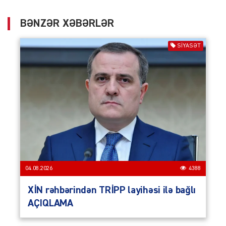
BƏNZƏR XƏBƏRLƏR
SIYASƏT
04.08.2026
4388
XİN rəhbərindən TRİPP layihəsi ilə bağlı
AÇIQLAMA