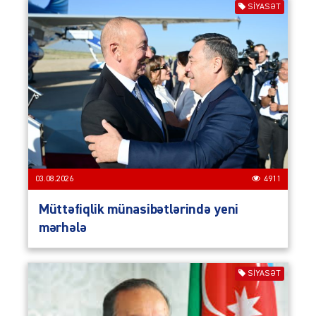
SIYASƏT
03.08.2026
4911
Müttəfiqlik münasibətlərində yeni
mərhələ
SIYASƏT