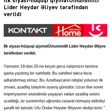
İlk siyasi-hüquqi qiymətÜmummilli
Lider Heydər Əliyev tərəfindən
verildi
İlk siyasi-hüquqi qiymətÜmummilli Lider Heydər Əliyev
tərəfindən verildi.
Yanvarın 19-dan 20-nə keçən gecə xalqımızın tarixinə
qanla yazılmış bir səhifədir. Bu səhifəni təkcə faciə
adlandırmaq olmaz. Bu, Azərbaycanın istiqlal yolunun ilk
zirvəsi, azadlıq istəyinin oyanış günüdür. Uzun illər sovet
imperiyasının əsarətində yaşayan xalqın azadlıq səsini
ucaltdığı, öz suverenliyi uğrunda cəsarət nümayiş etdirdiyi
şərəfli bir tarixdir. Ulu Öndər Heydər Əliyevin dediyi kimi: ”