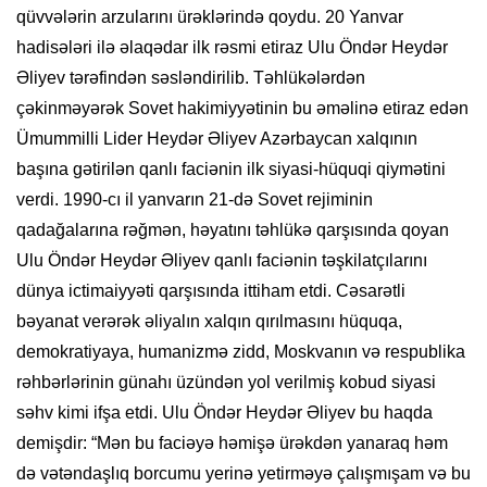
qüvvələrin arzularını ürəklərində qoydu. 20 Yanvar
hadisələri ilə əlaqədar ilk rəsmi etiraz Ulu Öndər Heydər
Əliyev tərəfindən səsləndirilib. Təhlükələrdən
çəkinməyərək Sovet hakimiyyətinin bu əməlinə etiraz edən
Ümummilli Lider Heydər Əliyev Azərbaycan xalqının
başına gətirilən qanlı faciənin ilk siyasi-hüquqi qiymətini
verdi. 1990-cı il yanvarın 21-də Sovet rejiminin
qadağalarına rəğmən, həyatını təhlükə qarşısında qoyan
Ulu Öndər Heydər Əliyev qanlı faciənin təşkilatçılarını
dünya ictimaiyyəti qarşısında ittiham etdi. Cəsarətli
bəyanat verərək əliyalın xalqın qırılmasını hüquqa,
demokratiyaya, humanizmə zidd, Moskvanın və respublika
rəhbərlərinin günahı üzündən yol verilmiş kobud siyasi
səhv kimi ifşa etdi. Ulu Öndər Heydər Əliyev bu haqda
demişdir: “Mən bu faciəyə həmişə ürəkdən yanaraq həm
də vətəndaşlıq borcumu yerinə yetirməyə çalışmışam və bu