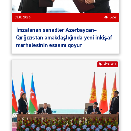
03.08.2026
5659
İmzalanan sənədlər Azərbaycan–
Qırğızıstan əməkdaşlığında yeni inkişaf
mərhələsinin əsasını qoyur
SIYASƏT