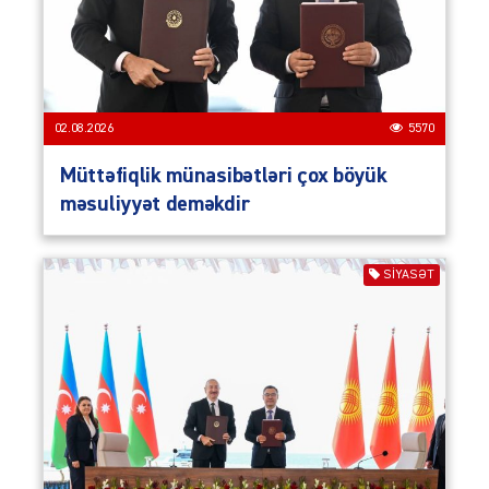
02.08.2026
5570
Müttəfiqlik münasibətləri çox böyük
məsuliyyət deməkdir
SIYASƏT