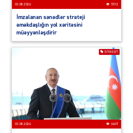
03.08.2026
5512
İmzalanan sənədlər strateji
əməkdaşlığın yol xəritəsini
müəyyənləşdirir
SIYASƏT
03.08.2026
6607