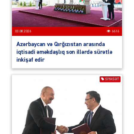
03.08.2026
6616
Azərbaycan və Qırğızıstan arasında
iqtisadi əməkdaşlıq son illərdə sürətlə
inkişaf edir
SIYASƏT