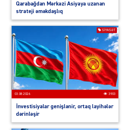
Qarabağdan Mərkəzi Asiyaya uzanan
strateji əməkdaşlıq
SIYASƏT
03.08.2026
3903
İnvestisiyalar genişlənir, ortaq layihələr
dərinləşir