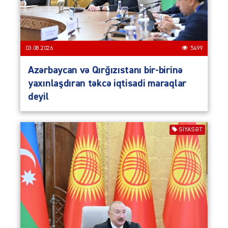
03.08.2026
5499
Azərbaycan və Qırğızıstanı bir-birinə
yaxınlaşdıran təkcə iqtisadi maraqlar
deyil
SIYASƏT