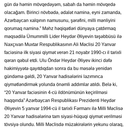
gün də həmin mövqedəyəm, sabah da həmin mövqedə
olacağam. Birinci növbədə, ədalət naminə, eyni zamanda,
Azərbaycan xalqının namusunu, şərəfini, milli mənliyini
qorumaq naminə.” Məhz həqiqətləri dünyaya çatdırmaq
məqsədilə Ümummilli Lider Heydər Əliyevin təşəbbüsü ilə
Naxçıvan Muxtar Respublikasının Ali Məclisi 20 Yanvar
faciəsinə ilk siyasi qiymət verən 21 noyabr 1990-cı il tarixli
qərarı qəbul etdi. Ulu Öndər Heydər Əliyev ikinci dəfə
hakimiyyətə qayıtdıqdan sonra da bu məsələ yenidən
gündəmə gəldi, 20 Yanvar hadisələrini lazımınca
qiymətləndirmək yolunda önəmli addımlar atıldı. Belə ki,
“20 Yanvar faciəsinin 4-cü ildönümünün keçirilməsi
haqqında” Azərbaycan Respublikası Prezidenti Heydər
Əliyevin 5 yanvar 1994-cü il tarixli Fərmanı ilə Milli Məclisə
20 Yanvar hadisələrinə tam siyasi-hüquqi qiymət verilməsi
tövsiyə olundu. Milli Məclisdə müzakirələrin yekunu olaraq,