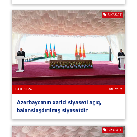
SIYASƏT
03.08.2026
5519
Azərbaycanın xarici siyasəti açıq,
balanslaşdırılmış siyasətdir
SIYASƏT