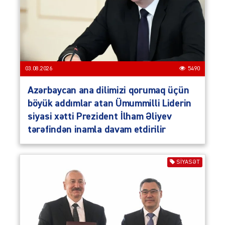
03.08.2026
5490
Azərbaycan ana dilimizi qorumaq üçün
böyük addımlar atan Ümummilli Liderin
siyasi xətti Prezident İlham Əliyev
tərəfindən inamla davam etdirilir
SIYASƏT