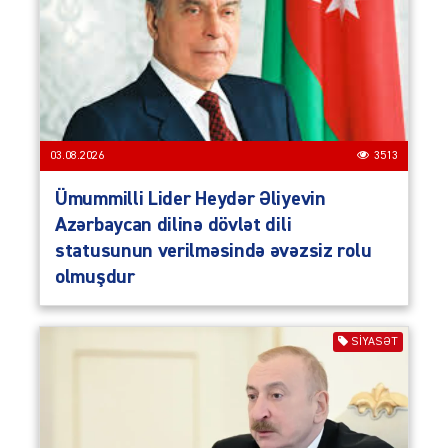
03.08.2026
3513
Ümummilli Lider Heydər Əliyevin
Azərbaycan dilinə dövlət dili
statusunun verilməsində əvəzsiz rolu
olmuşdur
SIYASƏT