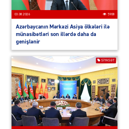
03.08.2026
5908
Azərbaycanın Mərkəzi Asiya ölkələri ilə
münasibətləri son illərdə daha da
genişlənir
SIYASƏT