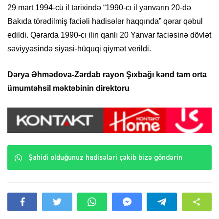
29 mart 1994-cü il tarixində “1990-cı il yanvarın 20-də
Bakıda törədilmiş faciəli hadisələr haqqında” qərar qəbul
edildi. Qərarda 1990-cı ilin qanlı 20 Yanvar faciəsinə dövlət
səviyyəsində siyasi-hüquqi qiymət verildi.
Dərya Əhmədova-Zərdab rayon Şıxbağı kənd tam orta
ümumtəhsil məktəbinin direktoru
Şahidi olduğunuz hadisələri çəkib bizə göndərin