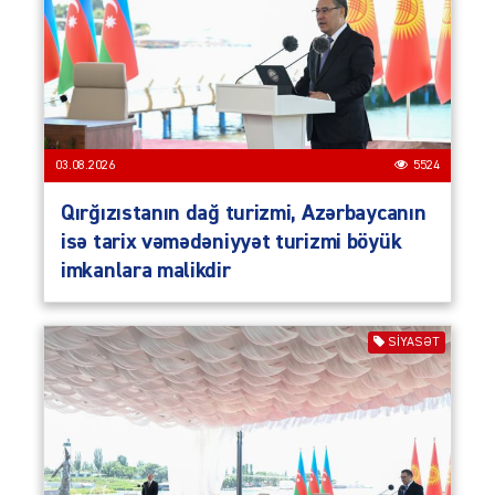
03.08.2026
5524
Qırğızıstanın dağ turizmi, Azərbaycanın
isə tarix vəmədəniyyət turizmi böyük
imkanlara malikdir
SIYASƏT