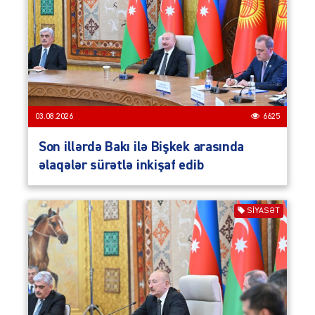
03.08.2026
6625
Son illərdə Bakı ilə Bişkek arasında
əlaqələr sürətlə inkişaf edib
SIYASƏT