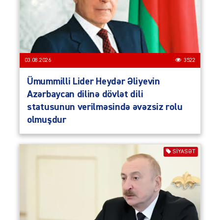
03.08.2026
3522
Ümummilli Lider Heydər Əliyevin
Azərbaycan dilinə dövlət dili
statusunun verilməsində əvəzsiz rolu
olmuşdur
SIYASƏT