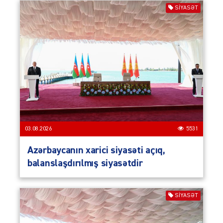
SIYASƏT
03.08.2026
5531
Azərbaycanın xarici siyasəti açıq,
balanslaşdırılmış siyasətdir
SIYASƏT