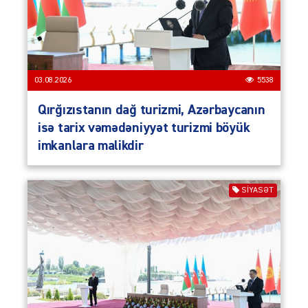
03.08.2026
5538
Qırğızıstanın dağ turizmi, Azərbaycanın
isə tarix vəmədəniyyət turizmi böyük
imkanlara malikdir
SIYASƏT