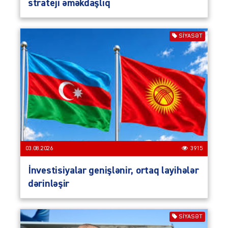
strateji əməkdaşlıq
SIYASƏT
03.08.2026
3915
İnvestisiyalar genişlənir, ortaq layihələr
dərinləşir
SIYASƏT