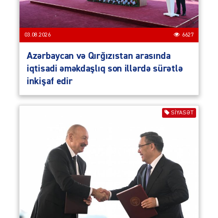
03.08.2026
6627
Azərbaycan və Qırğızıstan arasında
iqtisadi əməkdaşlıq son illərdə sürətlə
inkişaf edir
SIYASƏT