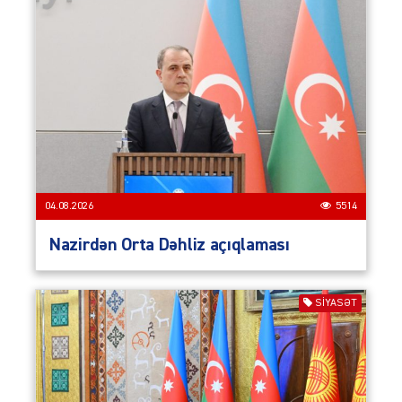
04.08.2026
5514
Nazirdən Orta Dəhliz açıqlaması
SIYASƏT