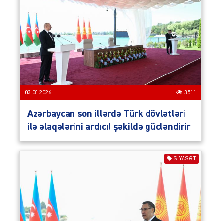
03.08.2026
3511
Azərbaycan son illərdə Türk dövlətləri
ilə əlaqələrini ardıcıl şəkildə gücləndirir
SIYASƏT