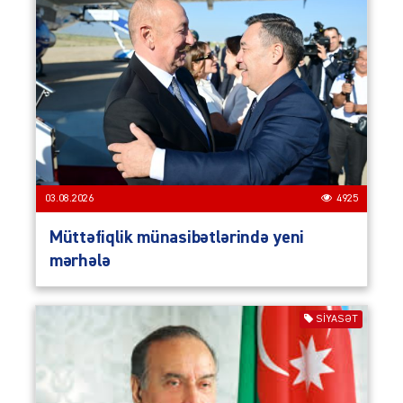
03.08.2026
4925
Müttəfiqlik münasibətlərində yeni
mərhələ
SIYASƏT