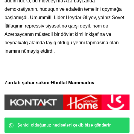
addım idi. O, bu mövqeyi ilə Azərbaycanda
demokratiyanın, hüququn və ədalətin təməlini qoymağa
başlamışdı. Ümummilli Lider Heydər Əliyev, yalnız Sovet
İttifaqının repressiv siyasətinə qarşı deyil, həm də
Azərbaycanın müstəqil bir dövlət kimi inkişafına və
beynəlxalq aləmdə layiq olduğu yerini tapmasına olan
inamını nümayiş etdirdi.
Zərdab şəhər sakini Əbülfət Məmmədov
Şahidi olduğunuz hadisələri çəkib bizə göndərin