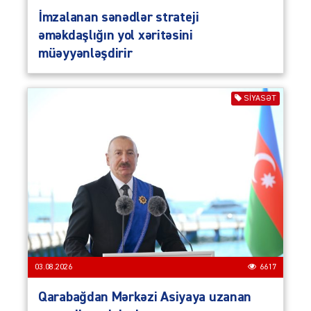
İmzalanan sənədlər strateji
əməkdaşlığın yol xəritəsini
müəyyənləşdirir
SIYASƏT
03.08.2026
6617
Qarabağdan Mərkəzi Asiyaya uzanan