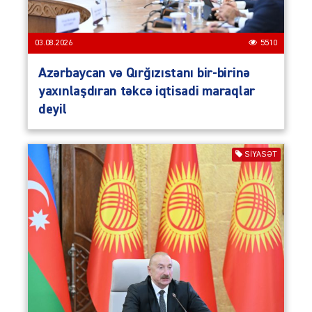
03.08.2026
5510
Azərbaycan və Qırğızıstanı bir-birinə
yaxınlaşdıran təkcə iqtisadi maraqlar
deyil
SIYASƏT