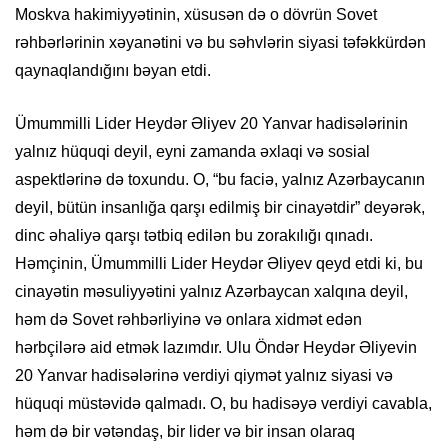
Moskva hakimiyyətinin, xüsusən də o dövrün Sovet
rəhbərlərinin xəyanətini və bu səhvlərin siyasi təfəkkürdən
qaynaqlandığını bəyan etdi.
Ümummilli Lider Heydər Əliyev 20 Yanvar hadisələrinin
yalnız hüquqi deyil, eyni zamanda əxlaqi və sosial
aspektlərinə də toxundu. O, “bu faciə, yalnız Azərbaycanın
deyil, bütün insanlığa qarşı edilmiş bir cinayətdir” deyərək,
dinc əhaliyə qarşı tətbiq edilən bu zorakılığı qınadı.
Həmçinin, Ümummilli Lider Heydər Əliyev qeyd etdi ki, bu
cinayətin məsuliyyətini yalnız Azərbaycan xalqına deyil,
həm də Sovet rəhbərliyinə və onlara xidmət edən
hərbçilərə aid etmək lazımdır. Ulu Öndər Heydər Əliyevin
20 Yanvar hadisələrinə verdiyi qiymət yalnız siyasi və
hüquqi müstəvidə qalmadı. O, bu hadisəyə verdiyi cavabla,
həm də bir vətəndaş, bir lider və bir insan olaraq