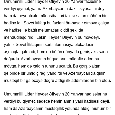
Ümummilli Lider Heydər Əliyevin 20 Yanvar faciəsinə
verdiyi qiymət, yalnız Azərbaycanın daxili siyasətini deyil,
həm də beynəlxalq münasibətləri təxirə salan mühüm bir
hadisə idi. Sovet İttifaqı bu faciəni ört-basdır etməyə çalışır
və hadisə ilə bağlı məlumatları ciddi şəkildə
məhdudlaşdırırdı. Lakin Heydər Əliyevin bu mövqeyi,
yalnız Sovet İttifaqının sərt informasiya blokadasını
aşmaqla qalmadı, həm də bütün dünyada geniş əks-səda
doğurdu. Azərbaycanın hüquqlarını müdafiə edən bu
mövqe, həm də xalqın ruhunu ucaltdı. Bu çıxış, xalqın
qəlbində bir ümid çırağı yandırdı və Azərbaycan xalqının
müstəqil bir gələcəyə doğru atdığı ilk addımlardan biri oldu.
Ümummilli Lider Heydər Əliyevin 20 Yanvar hadisələrinə
verdiyi bu qiymət, sadəcə həmin anın siyasi hadisəsi deyil,
həm də Azərbaycanın müstəqillik yolunda atdığı mühüm bir