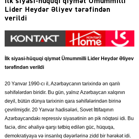
İlk siyasi-hüquqi qiymət Ümummilli
Lider Heydər Əliyev tərəfindən
verildi
İlk siyasi-hüquqi qiymət Ümummilli Lider Heydər Əliyev
tərəfindən verildi
20 Yanvar 1990-cı il, Azərbaycanın tarixində ən qanlı
səhifələrdən biridir. Bu gün, yalnız Azərbaycan xalqının
deyil, bütün dünya tarixinin qara səhifələrindən birinə
çevrilmişdir. 20 Yanvar hadisələri, Sovet İttifaqının
Azərbaycandakı repressiv siyasətinin ən pik nöqtəsi idi. Bu
faciə, dinc əhaliyə qarşı tətbiq edilən güc, hüquqa,
demokratiyaya və insanlıq dəyərlərinə zidd bir hərəkət idi.