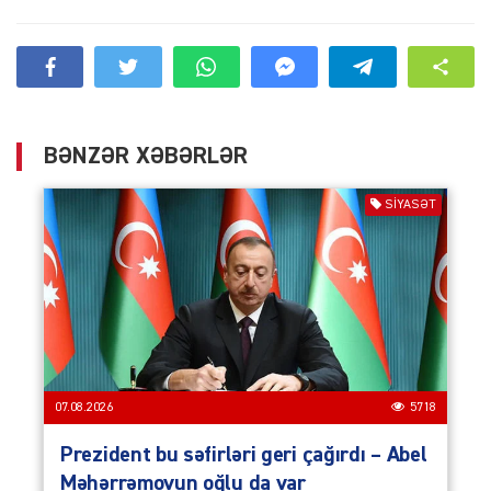
BƏNZƏR XƏBƏRLƏR
SIYASƏT
07.08.2026
5718
Prezident bu səfirləri geri çağırdı – Abel
Məhərrəmovun oğlu da var