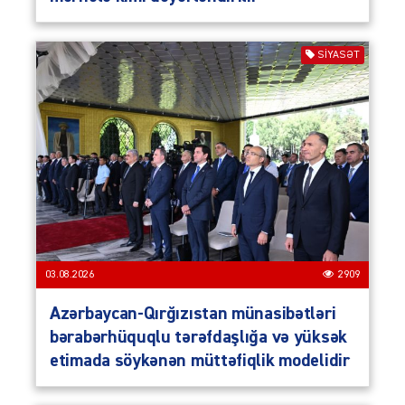
SIYASƏT
03.08.2026
2909
Azərbaycan-Qırğızıstan münasibətləri
bərabərhüquqlu tərəfdaşlığa və yüksək
etimada söykənən müttəfiqlik modelidir