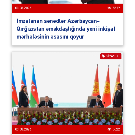
03.08.2026
5677
İmzalanan sənədlər Azərbaycan–
Qırğızıstan əməkdaşlığında yeni inkişaf
mərhələsinin əsasını qoyur
SIYASƏT
03.08.2026
5522