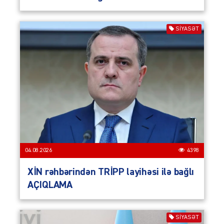
SIYASƏT
04.08.2026
4398
XİN rəhbərindən TRİPP layihəsi ilə bağlı
AÇIQLAMA
SIYASƏT