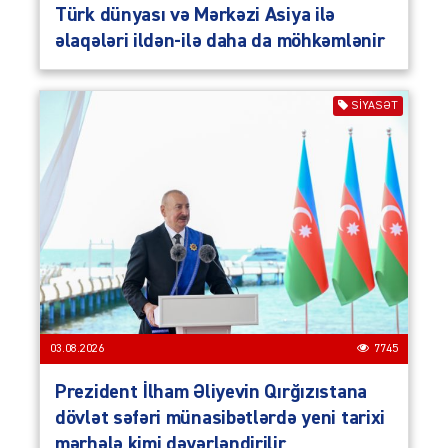
Türk dünyası və Mərkəzi Asiya ilə
əlaqələri ildən-ilə daha da möhkəmlənir
SIYASƏT
03.08.2026
7745
Prezident İlham Əliyevin Qırğızıstana
dövlət səfəri münasibətlərdə yeni tarixi
mərhələ kimi dəyərləndirilir