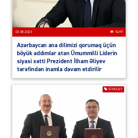
03.08.2026
5499
Azərbaycan ana dilimizi qorumaq üçün
böyük addımlar atan Ümummilli Liderin
siyasi xətti Prezident İlham Əliyev
tərəfindən inamla davam etdirilir
SIYASƏT