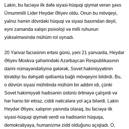
Lakin, bu faciəyə ilk dəfə siyasi-hüquqi qiymət verən şəxs
Ümummilli Lider Heydər Əliyev oldu. Onun bu mövqeyi,
yalnız həmin dövrdəki hüquqi və siyasi baxımdan deyil,
eyni zamanda xalqın psixoloji və milli ruhunun
yüksəlməsində mühüm rol oynadı.
20 Yanvar faciəsinin ertəsi günü, yəni 21 yanvarda, Heydər
Əliyev Moskva şəhərindəki Azərbaycan Respublikasının
daimi nümayəndəliyinə gələrək, Sovet hakimiyyətinin
törətdiyi bu dəhşətli qətliamla bağlı mövqeyini bildirdi. Bu,
o dövrün siyasi mühitində mühüm bir addım idi, çünki
Sovet hakimiyyəti hadisənin üstünü örtməyə çalışırdı və
hər hansı bir etiraz, ciddi nəticələrə yol aça bilərdi. Lakin
Heydər Əliyev, xalqının yanında olaraq, bu faciəyə ilk
siyasi-hüquqi qiyməti verdi və hadisənin hüquqa,
demokratiyaya, humanizmə zidd olduğunu açıqladı. O,