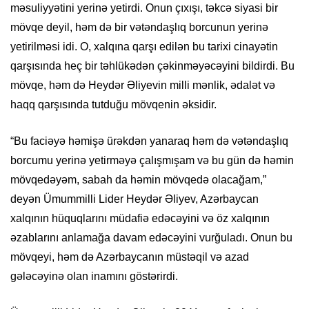
məsuliyyətini yerinə yetirdi. Onun çıxışı, təkcə siyasi bir
mövqe deyil, həm də bir vətəndaşlıq borcunun yerinə
yetirilməsi idi. O, xalqına qarşı edilən bu tarixi cinayətin
qarşısında heç bir təhlükədən çəkinməyəcəyini bildirdi. Bu
mövqe, həm də Heydər Əliyevin milli mənlik, ədalət və
haqq qarşısında tutduğu mövqenin əksidir.
“Bu faciəyə həmişə ürəkdən yanaraq həm də vətəndaşlıq
borcumu yerinə yetirməyə çalışmışam və bu gün də həmin
mövqedəyəm, sabah da həmin mövqedə olacağam,”
deyən Ümummilli Lider Heydər Əliyev, Azərbaycan
xalqının hüquqlarını müdafiə edəcəyini və öz xalqının
əzablarını anlamağa davam edəcəyini vurğuladı. Onun bu
mövqeyi, həm də Azərbaycanın müstəqil və azad
gələcəyinə olan inamını göstərirdi.