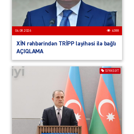
04.08.2026
4388
XİN rəhbərindən TRİPP layihəsi ilə bağlı
AÇIQLAMA
SIYASƏT