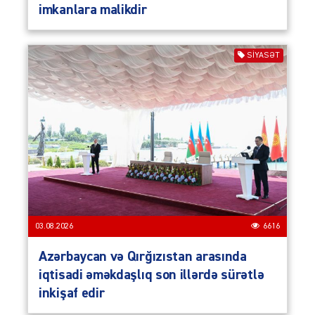
imkanlara malikdir
SIYASƏT
03.08.2026
6616
Azərbaycan və Qırğızıstan arasında
iqtisadi əməkdaşlıq son illərdə sürətlə
inkişaf edir