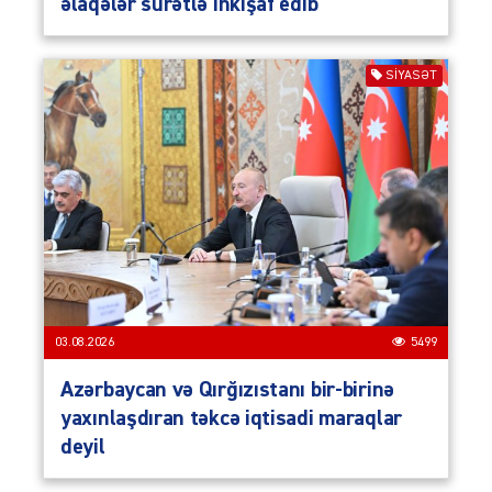
əlaqələr sürətlə inkişaf edib
SIYASƏT
03.08.2026
5499
Azərbaycan və Qırğızıstanı bir-birinə
yaxınlaşdıran təkcə iqtisadi maraqlar
deyil