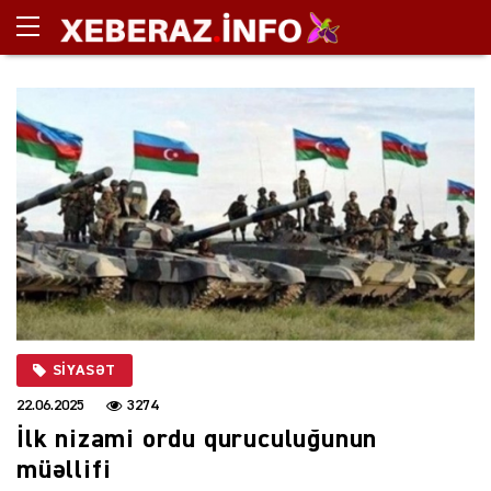
SIYASƏT
22.06.2025
3274
İlk nizami ordu quruculuğunun
müəllifi