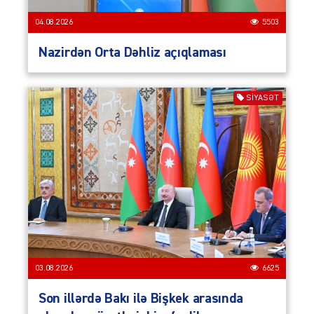
04.08.2026
5503
Nazirdən Orta Dəhliz açıqlaması
SIYASƏT
03.08.2026
6625
Son illərdə Bakı ilə Bişkek arasında