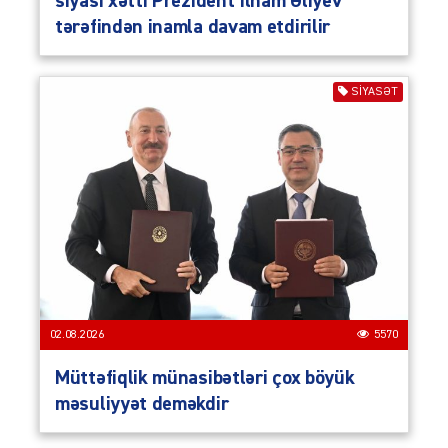
siyasi xətti Prezident İlham Əliyev
tərəfindən inamla davam etdirilir
SIYASƏT
02.08.2026
5570
Müttəfiqlik münasibətləri çox böyük
məsuliyyət deməkdir