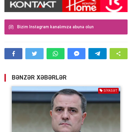
Bizim Instagram kanalımıza abunə olun
BƏNZƏR XƏBƏRLƏR
SIYASƏT