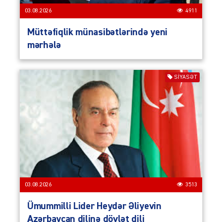
03.08.2026
4911
Müttəfiqlik münasibətlərində yeni
mərhələ
SIYASƏT
03.08.2026
3513
Ümummilli Lider Heydər Əliyevin
Azərbaycan dilinə dövlət dili