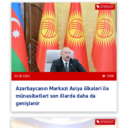
SIYASƏT
03.08.2026
5908
Azərbaycanın Mərkəzi Asiya ölkələri ilə
münasibətləri son illərdə daha da
genişlənir
SIYASƏT