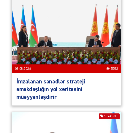
03.08.2026
5512
İmzalanan sənədlər strateji
əməkdaşlığın yol xəritəsini
müəyyənləşdirir
SIYASƏT