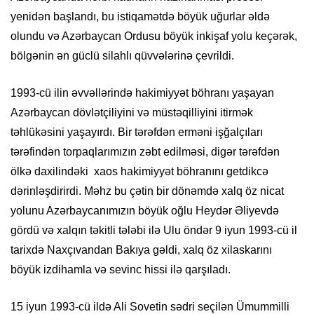
yenidən başlandı, bu istiqamətdə böyük uğurlar əldə
olundu və Azərbaycan Ordusu böyük inkişaf yolu keçərək,
bölgənin ən güclü silahlı qüvvələrinə çevrildi.
1993-cü ilin əvvəllərində hakimiyyət böhranı yaşayan
Azərbaycan dövlətçiliyini və müstəqilliyini itirmək
təhlükəsini yaşayırdı. Bir tərəfdən erməni işğalçıları
tərəfindən torpaqlarımızın zəbt edilməsi, digər tərəfdən
ölkə daxilindəki xaos hakimiyyət böhranını getdikcə
dərinləşdirirdi. Məhz bu çətin bir dönəmdə xalq öz nicat
yolunu Azərbaycanımızın böyük oğlu Heydər Əliyevdə
gördü və xalqın təkitli tələbi ilə Ulu öndər 9 iyun 1993-cü il
tarixdə Naxçıvandan Bakıya gəldi, xalq öz xilaskarını
böyük izdihamla və sevinc hissi ilə qarşıladı.
15 iyun 1993-cü ildə Ali Sovetin sədri seçilən Ümummilli