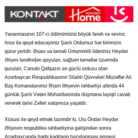
Yaranmasının 107-ci ildönümünü böyük fərəh və sevinc
hissi ilə qeyd edəcəyimiz Şanlı Ordumuz hər birimizin
qürur yeridir. Əsası və təməli Ümummilli liderimiz Heydər
Əliyev tərəfindən qoyulan, sağlam təməllər üzərində
qurulan, Cənubi Qafqazın ən güclü ordusu olan
Azərbaycan Respublikasının Silahlı Qüvvələri Müzəffər Ali
Baş Komandanımız İlham Əliyevin rəhbərliyi altında 44
günlük Şanlı Vətən Müharibəsində düşmənə layiqli cavab
verərək tarixi Zəfəri xalqımıza yaşatdı.
Xüsusi ilə qeyd etmək lazımdır ki, Ulu Öndər Heydər
Əliyevin respublika rəhbərliyinə gəlişindən sonra
Azərbaycanda hərbi kadrların hazırlanması prosesi