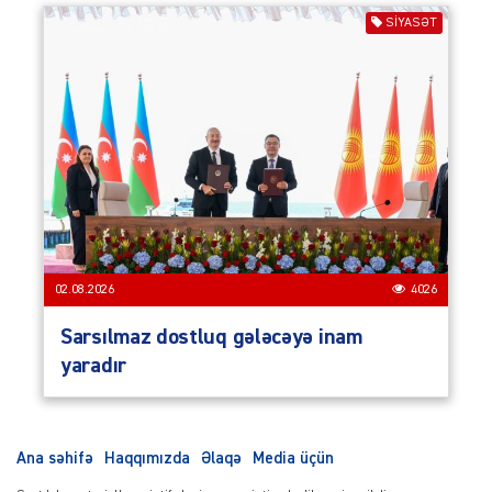
SIYASƏT
02.08.2026
4026
Sarsılmaz dostluq gələcəyə inam
yaradır
Ana səhifə
Haqqımızda
Əlaqə
Media üçün