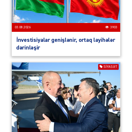
03.08.2026
3903
İnvestisiyalar genişlənir, ortaq layihələr
dərinləşir
SIYASƏT