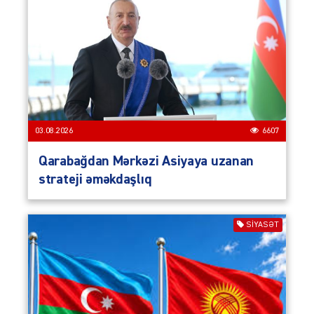
03.08.2026
6607
Qarabağdan Mərkəzi Asiyaya uzanan
strateji əməkdaşlıq
SIYASƏT