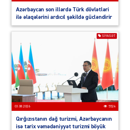
Azərbaycan son illərdə Türk dövlətləri
ilə əlaqələrini ardıcıl şəkildə gücləndirir
SIYASƏT
03.08.2026
5524
Qırğızıstanın dağ turizmi, Azərbaycanın
isə tarix vəmədəniyyət turizmi böyük