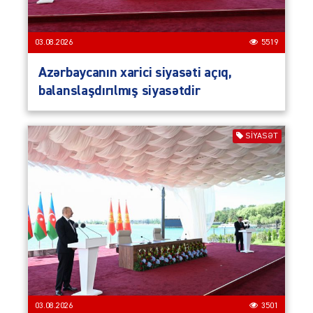
03.08.2026
5519
Azərbaycanın xarici siyasəti açıq,
balanslaşdırılmış siyasətdir
SIYASƏT
03.08.2026
3501