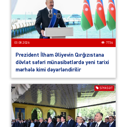
03.08.2026
7734
Prezident İlham Əliyevin Qırğızıstana
dövlət səfəri münasibətlərdə yeni tarixi
mərhələ kimi dəyərləndirilir
SIYASƏT