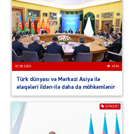
03.08.2026
4396
Türk dünyası və Mərkəzi Asiya ilə
əlaqələri ildən-ilə daha da möhkəmlənir
SIYASƏT