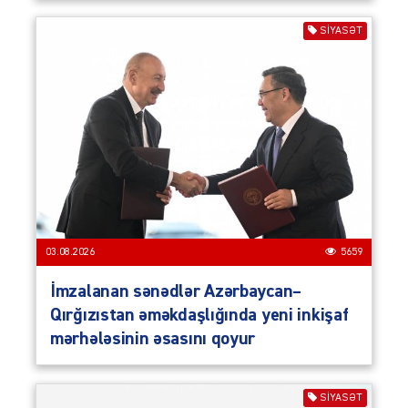
SIYASƏT
03.08.2026
5659
İmzalanan sənədlər Azərbaycan–
Qırğızıstan əməkdaşlığında yeni inkişaf
mərhələsinin əsasını qoyur
SIYASƏT