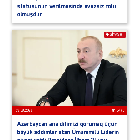
statusunun verilməsində əvəzsiz rolu
olmuşdur
SIYASƏT
03.08.2026
5490
Azərbaycan ana dilimizi qorumaq üçün
böyük addımlar atan Ümummilli Liderin