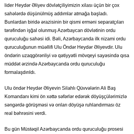
lider Heydər Əliyev dövlətçiliyimizin xilası üçün bir çox
sahələrdə düşünülmüş addımlar atmağa başladı.
Bunlardan biridə ərazisinin bir qismi erməni separatçıları
tərəfindən işğal olunmuş Azərbaycan dövlətinin ordu
quruculuğu sahəsi idi. Bəli, Azərbaycanda ilk nizami ordu
quruculuğunun müəllifi Ulu Öndər Heydər Əliyevdir. Ulu
öndərin uzaqgörənliyi və qətiyyətli mövqeyi sayəsində qısa
müddət ərzində Azərbaycanda ordu quruculuğu
formalaşdırıldı.
Ulu öndər Heydər Əliyevin Silahlı Qüvvələrin Ali Baş
Komandanı kimi ön xəttə səfərlər edərək döyüşçülərimizlə
səngərdə görüşməsi və onları döyüşə ruhlandırması öz
real bəhrəsini verdi.
Bu gün Müstəqil Azərbaycanda ordu quruculuğu prosesi