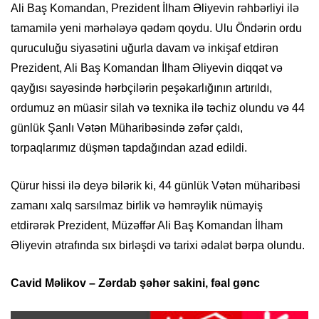
Ali Baş Komandan, Prezident İlham Əliyevin rəhbərliyi ilə
tamamilə yeni mərhələyə qədəm qoydu. Ulu Öndərin ordu
quruculuğu siyasətini uğurla davam və inkişaf etdirən
Prezident, Ali Baş Komandan İlham Əliyevin diqqət və
qayğısı sayəsində hərbçilərin peşəkarlığının artırıldı,
ordumuz ən müasir silah və texnika ilə təchiz olundu və 44
günlük Şanlı Vətən Müharibəsində zəfər çaldı,
torpaqlarımız düşmən tapdağından azad edildi.
Qürur hissi ilə deyə bilərik ki, 44 günlük Vətən müharibəsi
zamanı xalq sarsılmaz birlik və həmrəylik nümayiş
etdirərək Prezident, Müzəffər Ali Baş Komandan İlham
Əliyevin ətrafında sıx birləşdi və tarixi ədalət bərpa olundu.
Cavid Məlikov – Zərdab şəhər sakini, fəal gənc