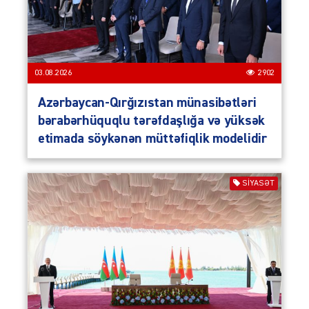
03.08.2026
2902
Azərbaycan-Qırğızıstan münasibətləri
bərabərhüquqlu tərəfdaşlığa və yüksək
etimada söykənən müttəfiqlik modelidir
SIYASƏT