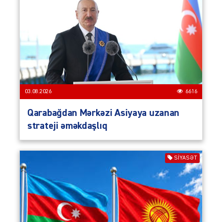
03.08.2026
6616
Qarabağdan Mərkəzi Asiyaya uzanan
strateji əməkdaşlıq
SIYASƏT