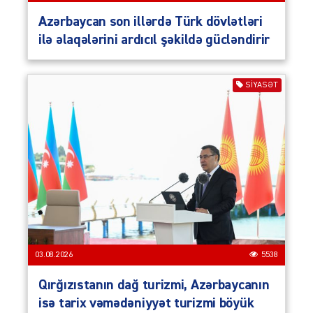
Azərbaycan son illərdə Türk dövlətləri
ilə əlaqələrini ardıcıl şəkildə gücləndirir
SIYASƏT
03.08.2026
5538
Qırğızıstanın dağ turizmi, Azərbaycanın
isə tarix vəmədəniyyət turizmi böyük