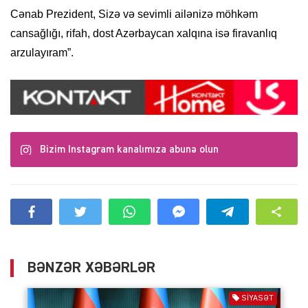
Cənab Prezident, Sizə və sevimli ailənizə möhkəm
cansağlığı, rifah, dost Azərbaycan xalqına isə firavanlıq
arzulayıram”.
Bizim Instagram kanalımıza abunə olun
BƏNZƏR XƏBƏRLƏR
SIYASƏT