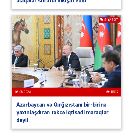
əlaqələr sürətlə inkişaf edib
SIYASƏT
03.08.2026
5509
Azərbaycan və Qırğızıstanı bir-birinə
yaxınlaşdıran təkcə iqtisadi maraqlar
deyil