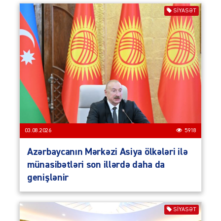
SIYASƏT
03.08.2026
5918
Azərbaycanın Mərkəzi Asiya ölkələri ilə
münasibətləri son illərdə daha da
genişlənir
SIYASƏT