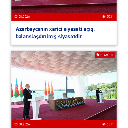
03.08.2026
5531
Azərbaycanın xarici siyasəti açıq,
balanslaşdırılmış siyasətdir
SIYASƏT
03.08.2026
3511