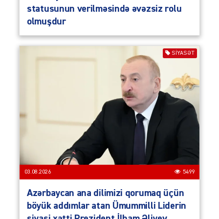
statusunun verilməsində əvəzsiz rolu
olmuşdur
SIYASƏT
03.08.2026
5499
Azərbaycan ana dilimizi qorumaq üçün
böyük addımlar atan Ümummilli Liderin
siyasi xətti Prezident İlham Əliyev