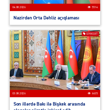
04.08.2026
5514
Nazirdən Orta Dəhliz açıqlaması
SIYASƏT
03.08.2026
6635
Son illərdə Bakı ilə Bişkek arasında