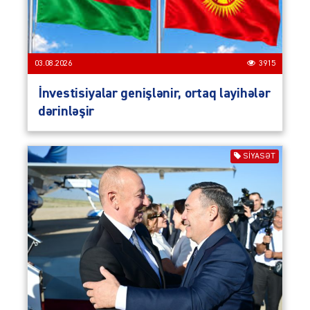
03.08.2026
3915
İnvestisiyalar genişlənir, ortaq layihələr
dərinləşir
SIYASƏT