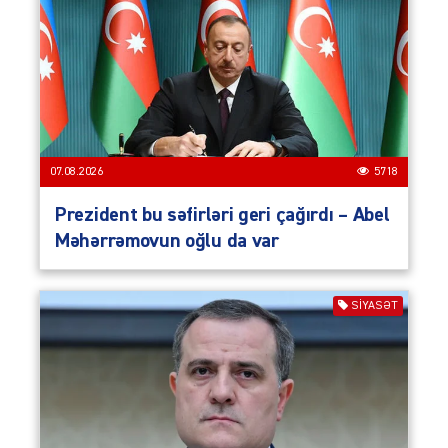
07.08.2026
5718
Prezident bu səfirləri geri çağırdı – Abel
Məhərrəmovun oğlu da var
SIYASƏT