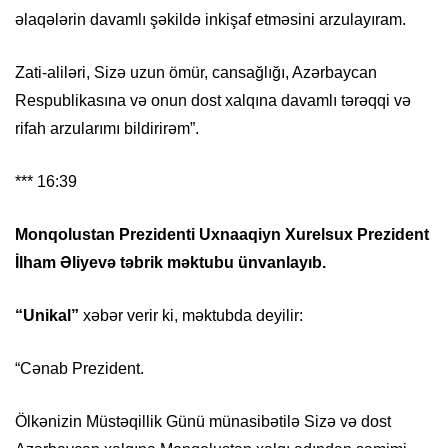
əlaqələrin davamlı şəkildə inkişaf etməsini arzulayıram.
Zati-aliləri, Sizə uzun ömür, cansağlığı, Azərbaycan
Respublikasına və onun dost xalqına davamlı tərəqqi və
rifah arzularımı bildirirəm”.
*** 16:39
Monqolustan Prezidenti Uxnaaqiyn Xurelsux Prezident
İlham Əliyevə təbrik məktubu ünvanlayıb.
“Unikal”
xəbər verir ki, məktubda deyilir:
“Cənab Prezident.
Ölkənizin Müstəqillik Günü münasibətilə Sizə və dost