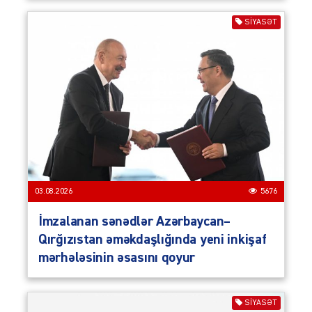
SIYASƏT
03.08.2026
5676
İmzalanan sənədlər Azərbaycan–
Qırğızıstan əməkdaşlığında yeni inkişaf
mərhələsinin əsasını qoyur
SIYASƏT