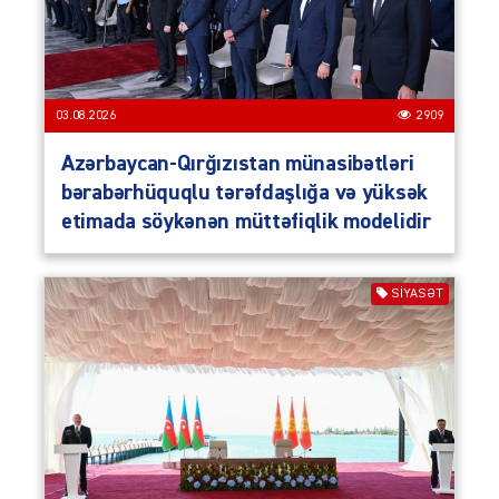
03.08.2026
2909
Azərbaycan-Qırğızıstan münasibətləri
bərabərhüquqlu tərəfdaşlığa və yüksək
etimada söykənən müttəfiqlik modelidir
SIYASƏT