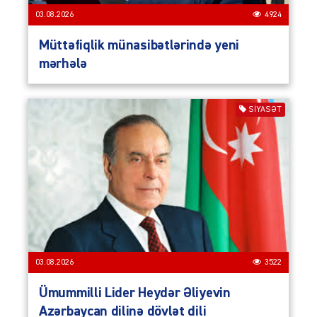
03.08.2026
4924
Müttəfiqlik münasibətlərində yeni
mərhələ
SIYASƏT
03.08.2026
3522
Ümummilli Lider Heydər Əliyevin
Azərbaycan dilinə dövlət dili