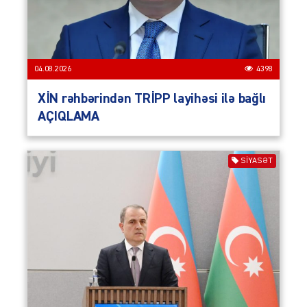
04.08.2026
4398
XİN rəhbərindən TRİPP layihəsi ilə bağlı
AÇIQLAMA
SIYASƏT