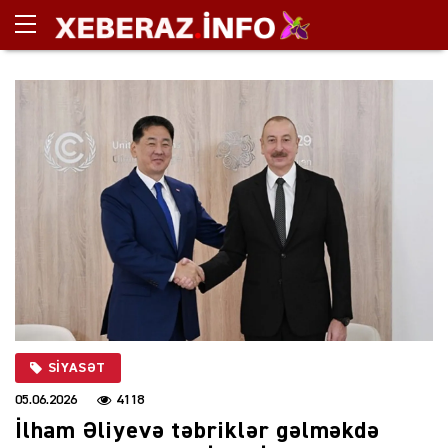
SIYASƏT
05.06.2026
4118
İlham Əliyevə təbriklər gəlməkdə