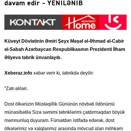
davam edir – YENİLƏNİB
Küveyt Dövlətinin Əmiri Şeyx Məşəl əl-Əhməd əl-Cabir
əl-Sabah Azərbaycan Respublikasının Prezidenti İlham
Əliyevə təbrik ünvanlayıb.
Xeberaz.info
xəbər verir ki, təbrikdə deyilir:
“Zati-aliləri.
Dost ölkənizin Müstəqillik Gününün növbəti ildönümü
münasibətilə Sizə səmimi təbriklərimi çatdırmaqdan böyük
məmnunluq duyuram. Fürsətdən istifadə edərək, dost
ölkələrimiz və xalqlarımız arasında mövcud olan möhkəm