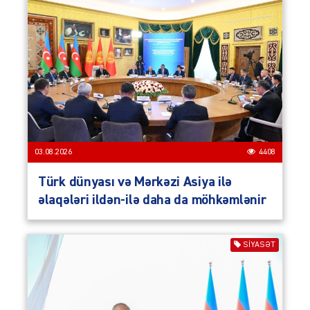
03.08.2026
4408
Türk dünyası və Mərkəzi Asiya ilə
əlaqələri ildən-ilə daha da möhkəmlənir
SIYASƏT