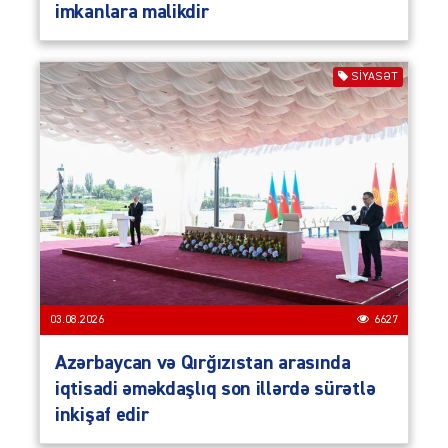
imkanlara malikdir
SIYASƏT
03.08.2026
6627
Azərbaycan və Qırğızıstan arasında
iqtisadi əməkdaşlıq son illərdə sürətlə
inkişaf edir