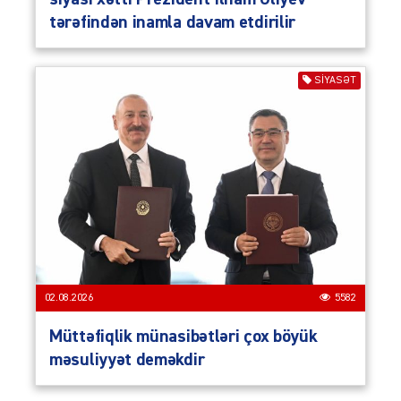
tərəfindən inamla davam etdirilir
SIYASƏT
02.08.2026
5582
Müttəfiqlik münasibətləri çox böyük
məsuliyyət deməkdir