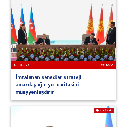
03.08.2026
5522
İmzalanan sənədlər strateji
əməkdaşlığın yol xəritəsini
müəyyənləşdirir
SIYASƏT