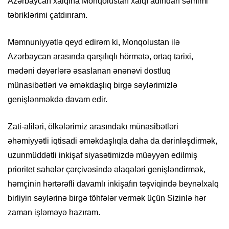
Azərbaycan xalqına Monqolustan xalqı adından səmimi
təbriklərimi çatdırıram.
Məmnuniyyətlə qeyd edirəm ki, Monqolustan ilə
Azərbaycan arasında qarşılıqlı hörmətə, ortaq tarixi,
mədəni dəyərlərə əsaslanan ənənəvi dostluq
münasibətləri və əməkdaşlıq birgə səylərimizlə
genişlənməkdə davam edir.
Zati-aliləri, ölkələrimiz arasındakı münasibətləri
əhəmiyyətli iqtisadi əməkdaşlıqla daha da dərinləşdirmək,
uzunmüddətli inkişaf siyasətimizdə müəyyən edilmiş
prioritet sahələr çərçivəsində əlaqələri genişləndirmək,
həmçinin hərtərəfli davamlı inkişafın təşviqində beynəlxalq
birliyin səylərinə birgə töhfələr vermək üçün Sizinlə hər
zaman işləməyə hazıram.