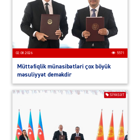
02.08.2026
5571
Müttəfiqlik münasibətləri çox böyük
məsuliyyət deməkdir
SIYASƏT