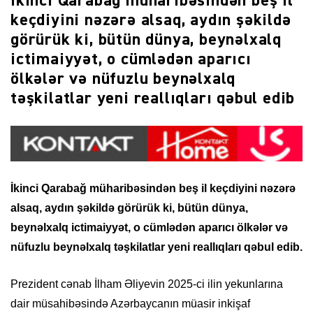
İkinci Qarabağ müharibəsindən beş il
keçdiyini nəzərə alsaq, aydın şəkildə
görürük ki, bütün dünya, beynəlxalq
ictimaiyyət, o cümlədən aparıcı
ölkələr və nüfuzlu beynəlxalq
təşkilatlar yeni reallıqları qəbul edib
İkinci Qarabağ müharibəsindən beş il keçdiyini nəzərə
alsaq, aydın şəkildə görürük ki, bütün dünya,
beynəlxalq ictimaiyyət, o cümlədən aparıcı ölkələr və
nüfuzlu beynəlxalq təşkilatlar yeni reallıqları qəbul edib.
Prezident cənab İlham Əliyevin 2025-ci ilin yekunlarına
dair müsahibəsində Azərbaycanın müasir inkişaf