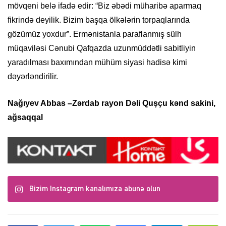
mövqeni belə ifadə edir: “Biz əbədi müharibə aparmaq
fikrində deyilik. Bizim başqa ölkələrin torpaqlarında
gözümüz yoxdur”. Ermənistanla paraflanmış sülh
müqaviləsi Cənubi Qafqazda uzunmüddətli sabitliyin
yaradılması baxımından mühüm siyasi hadisə kimi
dəyərləndirilir.
Nağıyev Abbas –
Zərdab rayon
Dəli Quşçu kənd sakini,
ağsaqqal
Bizim Instagram kanalımıza abunə olun