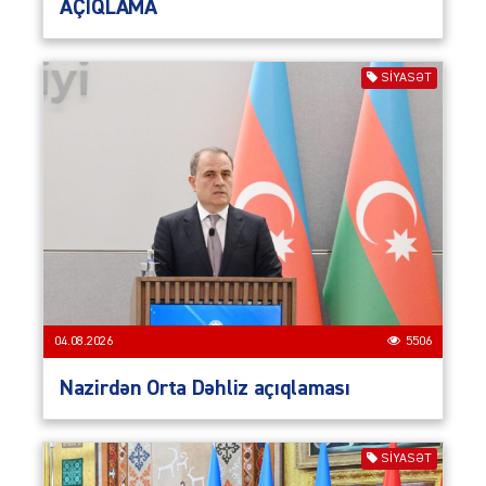
AÇIQLAMA
SIYASƏT
04.08.2026
5506
Nazirdən Orta Dəhliz açıqlaması
SIYASƏT