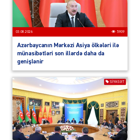
03.08.2026
5909
Azərbaycanın Mərkəzi Asiya ölkələri ilə
münasibətləri son illərdə daha da
genişlənir
SIYASƏT