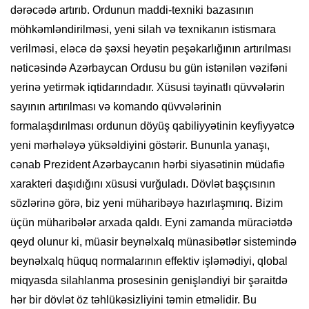
dərəcədə artırıb. Ordunun maddi-texniki bazasının
möhkəmləndirilməsi, yeni silah və texnikanın istismara
verilməsi, eləcə də şəxsi heyətin peşəkarlığının artırılması
nəticəsində Azərbaycan Ordusu bu gün istənilən vəzifəni
yerinə yetirmək iqtidarındadır. Xüsusi təyinatlı qüvvələrin
sayının artırılması və komando qüvvələrinin
formalaşdırılması ordunun döyüş qabiliyyətinin keyfiyyətcə
yeni mərhələyə yüksəldiyini göstərir. Bununla yanaşı,
cənab Prezident Azərbaycanın hərbi siyasətinin müdafiə
xarakteri daşıdığını xüsusi vurğuladı. Dövlət başçısının
sözlərinə görə, biz yeni müharibəyə hazırlaşmırıq. Bizim
üçün müharibələr arxada qaldı. Eyni zamanda müraciətdə
qeyd olunur ki, müasir beynəlxalq münasibətlər sistemində
beynəlxalq hüquq normalarının effektiv işləmədiyi, qlobal
miqyasda silahlanma prosesinin genişləndiyi bir şəraitdə
hər bir dövlət öz təhlükəsizliyini təmin etməlidir. Bu