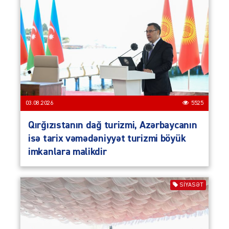
03.08.2026
5525
Qırğızıstanın dağ turizmi, Azərbaycanın
isə tarix vəmədəniyyət turizmi böyük
imkanlara malikdir
SIYASƏT