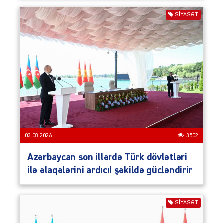
SIYASƏT
03.08.2026
3502
Azərbaycan son illərdə Türk dövlətləri
ilə əlaqələrini ardıcıl şəkildə gücləndirir
SIYASƏT