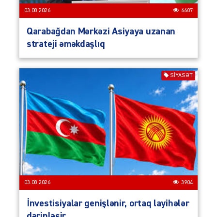
03.08.2026
6607
Qarabağdan Mərkəzi Asiyaya uzanan
strateji əməkdaşlıq
SIYASƏT
03.08.2026
3904
İnvestisiyalar genişlənir, ortaq layihələr
dərinləşir