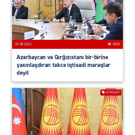
03.08.2026
5500
Azərbaycan və Qırğızıstanı bir-birinə
yaxınlaşdıran təkcə iqtisadi maraqlar
deyil
SIYASƏT