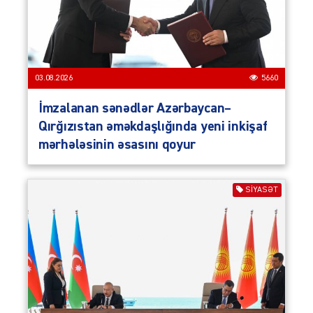
03.08.2026
5660
İmzalanan sənədlər Azərbaycan–
Qırğızıstan əməkdaşlığında yeni inkişaf
mərhələsinin əsasını qoyur
SIYASƏT