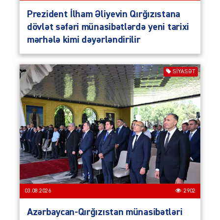
Prezident İlham Əliyevin Qırğızıstana
dövlət səfəri münasibətlərdə yeni tarixi
mərhələ kimi dəyərləndirilir
SIYASƏT
03.08.2026
2902
Azərbaycan-Qırğızıstan münasibətləri