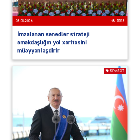
03.08.2026
5513
İmzalanan sənədlər strateji
əməkdaşlığın yol xəritəsini
müəyyənləşdirir
SIYASƏT