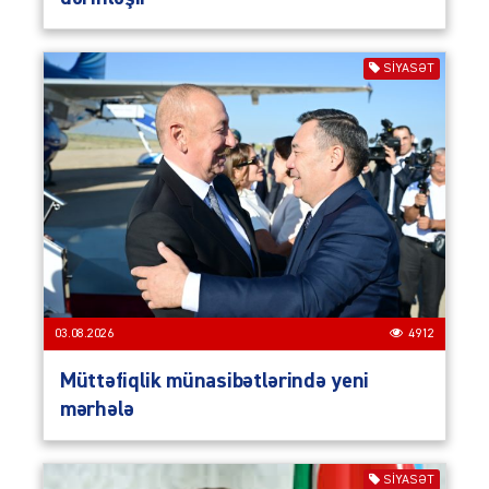
SIYASƏT
03.08.2026
4912
Müttəfiqlik münasibətlərində yeni
mərhələ
SIYASƏT