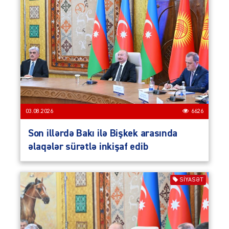
03.08.2026
6626
Son illərdə Bakı ilə Bişkek arasında
əlaqələr sürətlə inkişaf edib
SIYASƏT