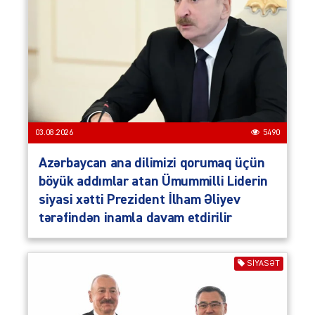
03.08.2026
5490
Azərbaycan ana dilimizi qorumaq üçün
böyük addımlar atan Ümummilli Liderin
siyasi xətti Prezident İlham Əliyev
tərəfindən inamla davam etdirilir
SIYASƏT