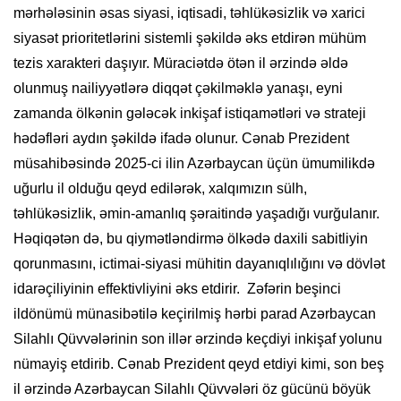
mərhələsinin əsas siyasi, iqtisadi, təhlükəsizlik və xarici
siyasət prioritetlərini sistemli şəkildə əks etdirən mühüm
tezis xarakteri daşıyır. Müraciətdə ötən il ərzində əldə
olunmuş nailiyyətlərə diqqət çəkilməklə yanaşı, eyni
zamanda ölkənin gələcək inkişaf istiqamətləri və strateji
hədəfləri aydın şəkildə ifadə olunur. Cənab Prezident
müsahibəsində 2025-ci ilin Azərbaycan üçün ümumilikdə
uğurlu il olduğu qeyd edilərək, xalqımızın sülh,
təhlükəsizlik, əmin-amanlıq şəraitində yaşadığı vurğulanır.
Həqiqətən də, bu qiymətləndirmə ölkədə daxili sabitliyin
qorunmasını, ictimai-siyasi mühitin dayanıqlılığını və dövlət
idarəçiliyinin effektivliyini əks etdirir. Zəfərin beşinci
ildönümü münasibətilə keçirilmiş hərbi parad Azərbaycan
Silahlı Qüvvələrinin son illər ərzində keçdiyi inkişaf yolunu
nümayiş etdirib. Cənab Prezident qeyd etdiyi kimi, son beş
il ərzində Azərbaycan Silahlı Qüvvələri öz gücünü böyük