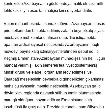
kontekstdə Azərbaycanın güclü orduya malik olması milli
təhlükəsizliyin əsas təminatçısı kimi dəyərləndirilir.
Vətən müharibəsindən sonrakı dövrdə Azərbaycanın əsas
prioritetlərindən biri əldə edilmiş zəfərin beynəlxalq-siyasi
müstəvidə möhkəmləndirilməsi olub: “Bu istiqamətdə
aparılan ardıcıl siyasət nəticəsində Azərbaycanın haqlı
mövqeyi beynəlxalq ictimaiyyət tərəfindən qəbul edilib.
Keçmiş Ermənistan-Azərbaycan münaqişəsinin həlli üçün
mandat verilmiş, lakin səmərəli fəaliyyət göstərməmiş
Minsk qrupu və əlaqəli orqanların ləğv edilməsi və
Qarabağ məsələsinin beynəlxalq gündəlikdən çıxarılması
məhz bu siyasətin məntiqi nəticəsidir. Azərbaycan qalib
dövlət kimi regionda davamlı sülhün təmin olunmasında
maraqlı olduğunu bəyan edib və Ermənistana sülh
təşəbbüsü ilə çıxış edib. Prezident cənab İlham Əliyev bu