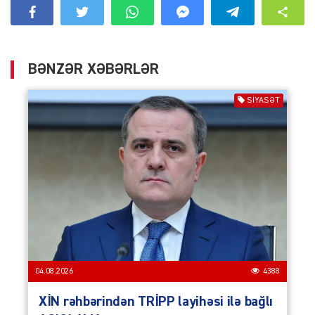
BƏNZƏR XƏBƏRLƏR
SIYASƏT
04.08.2026
4388
XİN rəhbərindən TRİPP layihəsi ilə bağlı