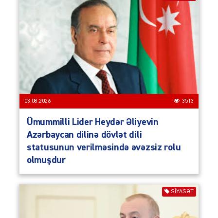
03.08.2026
3513
Ümummilli Lider Heydər Əliyevin
Azərbaycan dilinə dövlət dili
statusunun verilməsində əvəzsiz rolu
olmuşdur
SIYASƏT