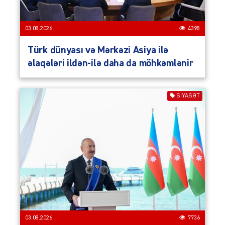
03.08.2026
4398
Türk dünyası və Mərkəzi Asiya ilə
əlaqələri ildən-ilə daha da möhkəmlənir
SIYASƏT
03.08.2026
7736