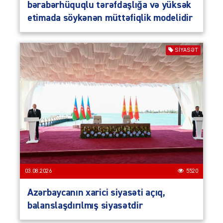
bərabərhüquqlu tərəfdaşlığa və yüksək
etimada söykənən müttəfiqlik modelidir
SIYASƏT
03.08.2026
5520
Azərbaycanın xarici siyasəti açıq,
balanslaşdırılmış siyasətdir