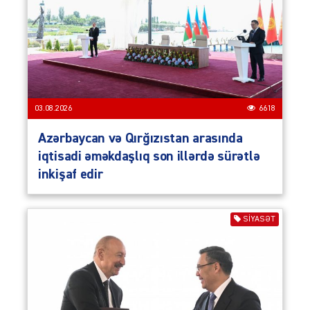
03.08.2026
6618
Azərbaycan və Qırğızıstan arasında
iqtisadi əməkdaşlıq son illərdə sürətlə
inkişaf edir
SIYASƏT