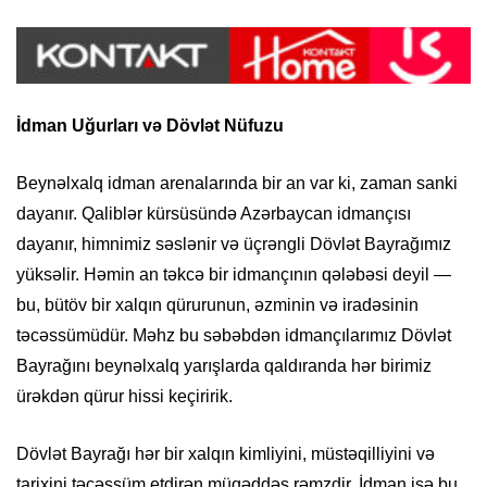
İdman Uğurları və Dövlət Nüfuzu
Beynəlxalq idman arenalarında bir an var ki, zaman sanki
dayanır. Qaliblər kürsüsündə Azərbaycan idmançısı
dayanır, himnimiz səslənir və üçrəngli Dövlət Bayrağımız
yüksəlir. Həmin an təkcə bir idmançının qələbəsi deyil —
bu, bütöv bir xalqın qürurunun, əzminin və iradəsinin
təcəssümüdür. Məhz bu səbəbdən idmançılarımız Dövlət
Bayrağını beynəlxalq yarışlarda qaldıranda hər birimiz
ürəkdən qürur hissi keçiririk.
Dövlət Bayrağı hər bir xalqın kimliyini, müstəqilliyini və
tarixini təcəssüm etdirən müqəddəs rəmzdir. İdman isə bu