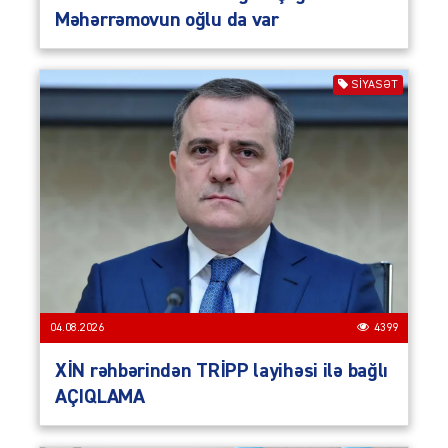
Məhərrəmovun oğlu da var
SIYASƏT
04.08.2026
4399
XİN rəhbərindən TRİPP layihəsi ilə bağlı
AÇIQLAMA