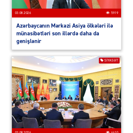
03.08.2026
5919
Azərbaycanın Mərkəzi Asiya ölkələri ilə
münasibətləri son illərdə daha da
genişlənir
SIYASƏT
03.08.2026
4410