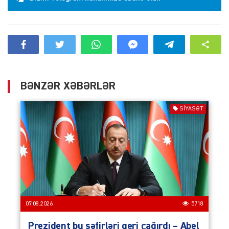
BƏNZƏR XƏBƏRLƏR
SIYASƏT
07.08.2026
5718
Prezident bu səfirləri geri çağırdı – Abel