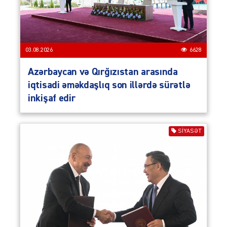
03.08.2026
6628
Azərbaycan və Qırğızıstan arasında
iqtisadi əməkdaşlıq son illərdə sürətlə
inkişaf edir
SIYASƏT