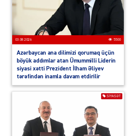
03.08.2026
5500
Azərbaycan ana dilimizi qorumaq üçün
böyük addımlar atan Ümummilli Liderin
siyasi xətti Prezident İlham Əliyev
tərəfindən inamla davam etdirilir
SIYASƏT