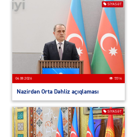
SIYASƏT
04.08.2026
5514
Nazirdən Orta Dəhliz açıqlaması
SIYASƏT