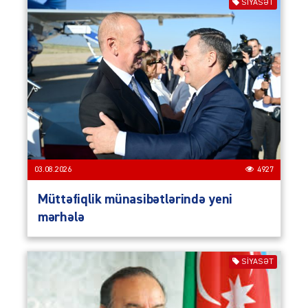
SIYASƏT
03.08.2026
4927
Müttəfiqlik münasibətlərində yeni
mərhələ
SIYASƏT