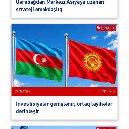
Qarabağdan Mərkəzi Asiyaya uzanan
strateji əməkdaşlıq
SIYASƏT
03.08.2026
3915
İnvestisiyalar genişlənir, ortaq layihələr
dərinləşir