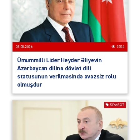
03.08.2026
3524
Ümummilli Lider Heydər Əliyevin
Azərbaycan dilinə dövlət dili
statusunun verilməsində əvəzsiz rolu
olmuşdur
SIYASƏT