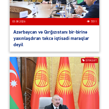
03.08.2026
5511
Azərbaycan və Qırğızıstanı bir-birinə
yaxınlaşdıran təkcə iqtisadi maraqlar
deyil
SIYASƏT