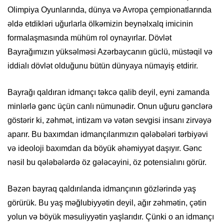
Olimpiya Oyunlarında, dünya və Avropa çempionatlarında
əldə etdikləri uğurlarla ölkəmizin beynəlxalq imicinin
formalaşmasında mühüm rol oynayırlar. Dövlət
Bayrağımızın yüksəlməsi Azərbaycanın güclü, müstəqil və
iddialı dövlət olduğunu bütün dünyaya nümayiş etdirir.
Bayrağı qaldıran idmançı təkcə qalib deyil, eyni zamanda
minlərlə gənc üçün canlı nümunədir. Onun uğuru gənclərə
göstərir ki, zəhmət, intizam və vətən sevgisi insanı zirvəyə
aparır. Bu baxımdan idmançılarımızın qələbələri tərbiyəvi
və ideoloji baxımdan da böyük əhəmiyyət daşıyır. Gənc
nəsil bu qələbələrdə öz gələcəyini, öz potensialını görür.
Bəzən bayraq qaldırılanda idmançının gözlərində yaş
görürük. Bu yaş məğlubiyyətin deyil, ağır zəhmətin, çətin
yolun və böyük məsuliyyətin yaşlarıdır. Çünki o an idmançı