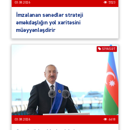
03.08.2026
5523
İmzalanan sənədlər strateji
əməkdaşlığın yol xəritəsini
müəyyənləşdirir
SIYASƏT
03.08.2026
6618