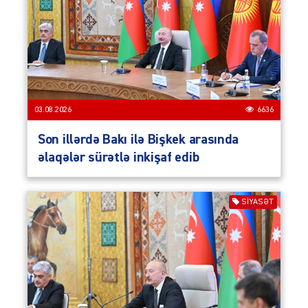
03.08.2026
6636
Son illərdə Bakı ilə Bişkek arasında
əlaqələr sürətlə inkişaf edib
SIYASƏT