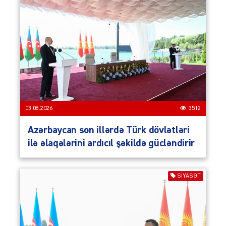
03.08.2026
3512
Azərbaycan son illərdə Türk dövlətləri
ilə əlaqələrini ardıcıl şəkildə gücləndirir
SIYASƏT