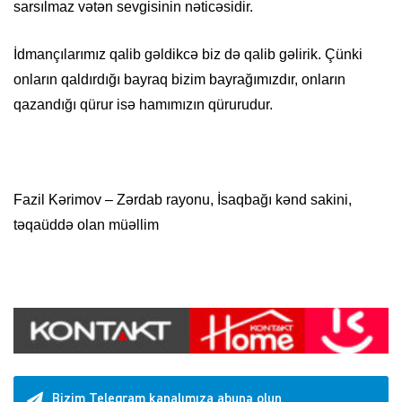
sarsılmaz vətən sevgisinin nəticəsidir.
İdmançılarımız qalib gəldikcə biz də qalib gəlirik. Çünki
onların qaldırdığı bayraq bizim bayrağımızdır, onların
qazandığı qürur isə hamımızın qürurudur.
Fazil Kərimov – Zərdab rayonu, İsaqbağı kənd sakini,
təqaüddə olan müəllim
Bizim Telegram kanalımıza abunə olun