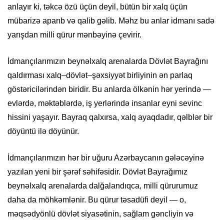
anlayır ki, təkcə özü üçün deyil, bütün bir xalq üçün
mübarizə aparıb və qalib gəlib. Məhz bu anlar idmanı sadə
yarışdan milli qürur mənbəyinə çevirir.
İdmançılarımızın beynəlxalq arenalarda Dövlət Bayrağını
qaldırması xalq–dövlət–şəxsiyyət birliyinin ən parlaq
göstəricilərindən biridir. Bu anlarda ölkənin hər yerində —
evlərdə, məktəblərdə, iş yerlərində insanlar eyni sevinc
hissini yaşayır. Bayraq qalxırsa, xalq ayaqdadır, qəlblər bir
döyüntü ilə döyünür.
İdmançılarımızın hər bir uğuru Azərbaycanın gələcəyinə
yazılan yeni bir şərəf səhifəsidir. Dövlət Bayrağımız
beynəlxalq arenalarda dalğalandıqca, milli qürurumuz
daha da möhkəmlənir. Bu qürur təsadüfi deyil — o,
məqsədyönlü dövlət siyasətinin, sağlam gəncliyin və