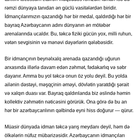
rəmzi dünyaya tanıdan ən güclü vasitələrdən biridir.
İdmançılarımızın qazandığı hər bir medal, qaldırdığı hər bir
bayraq Azərbaycanın adını dünyanın ən mötəbər
arenalarında ucaldır. Bu, təkcə fiziki gücün yox, milli ruhun,
vətən sevgisinin və mənəvi dəyərlərin qələbəsidir.
Bir idmançının beynəlxalq arenada qazandığı uğurun
arxasında illərlə davam edən zəhmət, fədakarlıq və səbr
dayanır. Amma bu yol təkcə onun öz yolu deyil. Bu yolda
ailənin dəstəyi, məşqçinin əməyi, dövlətin yaratdığı şərait
və xalqın duası var. Bayraq qaldırılanda biz əslində həmin
kollektiv zəhmətin nəticəsini görürük. Ona görə də bu an
hər bir azərbaycanlının qəlbində eyni hiss doğurur — qürur.
Müasir dünyada idman təkcə yarış meydanı deyil, həm də
ölkələrin nüfuz mübarizəsidir. Azərbaycanın idmançıları