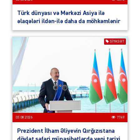
Türk dünyası və Mərkəzi Asiya ilə
əlaqələri ildən-ilə daha da möhkəmlənir
SIYASƏT
03.08.2026
7749
Prezident İlham Əliyevin Qırğızıstana
dövlət səfəri münasibətlərdə yeni tarixi