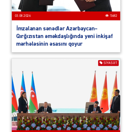
03.08.2026
5682
İmzalanan sənədlər Azərbaycan–
Qırğızıstan əməkdaşlığında yeni inkişaf
mərhələsinin əsasını qoyur
SIYASƏT