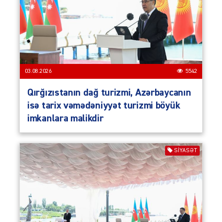
03.08.2026
5542
Qırğızıstanın dağ turizmi, Azərbaycanın
isə tarix vəmədəniyyət turizmi böyük
imkanlara malikdir
SIYASƏT