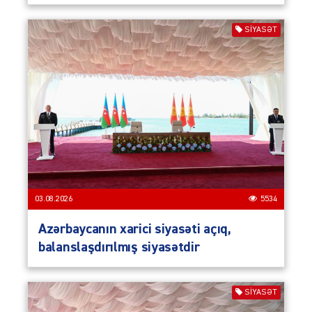
SIYASƏT
03.08.2026
5534
Azərbaycanın xarici siyasəti açıq,
balanslaşdırılmış siyasətdir
SIYASƏT