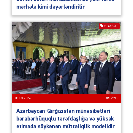
mərhələ kimi dəyərləndirilir
SIYASƏT
03.08.2026
2910
Azərbaycan-Qırğızıstan münasibətləri
bərabərhüquqlu tərəfdaşlığa və yüksək
etimada söykənən müttəfiqlik modelidir