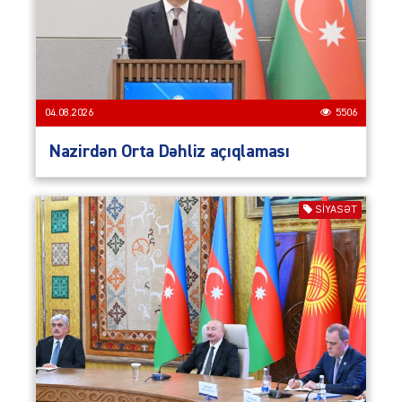
04.08.2026
5506
Nazirdən Orta Dəhliz açıqlaması
SIYASƏT