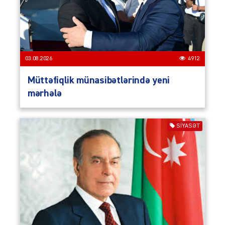
03.08.2026
4912
Müttəfiqlik münasibətlərində yeni
mərhələ
SIYASƏT