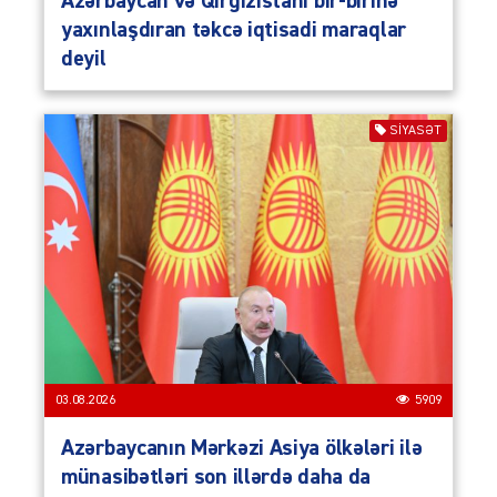
Azərbaycan və Qırğızıstanı bir-birinə
yaxınlaşdıran təkcə iqtisadi maraqlar
deyil
SIYASƏT
03.08.2026
5909
Azərbaycanın Mərkəzi Asiya ölkələri ilə
münasibətləri son illərdə daha da