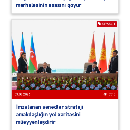
mərhələsinin əsasını qoyur
SIYASƏT
03.08.2026
5513
İmzalanan sənədlər strateji
əməkdaşlığın yol xəritəsini
müəyyənləşdirir