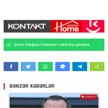
Şahidi olduğunuz hadisələri çəkib bizə göndərin
BƏNZƏR XƏBƏRLƏR
SIYASƏT