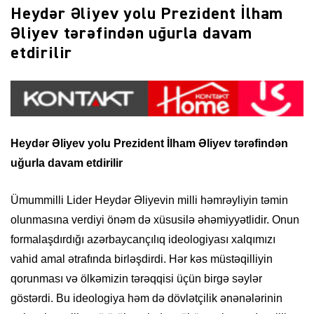
Heydər Əliyev yolu Prezident İlham
Əliyev tərəfindən uğurla davam
etdirilir
Heydər Əliyev yolu Prezident İlham Əliyev
tərəfindən
uğurla davam etdirilir
Ümummilli Lider Heydər Əliyevin milli həmrəyliyin təmin
olunmasına verdiyi önəm də xüsusilə əhəmiyyətlidir. Onun
formalaşdırdığı azərbaycançılıq ideologiyası xalqımızı
vahid amal ətrafında birləşdirdi. Hər kəs müstəqilliyin
qorunması və ölkəmizin tərəqqisi üçün birgə səylər
göstərdi. Bu ideologiya həm də dövlətçilik ənənələrinin