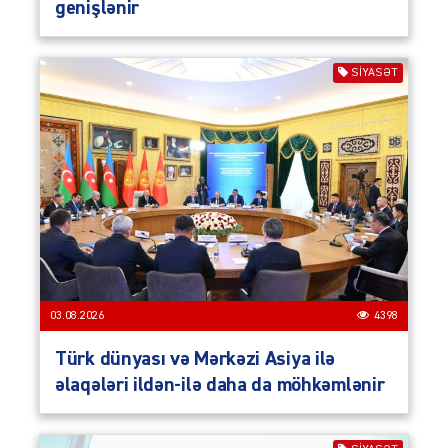
genişlənir
SIYASƏT
03.08.2026
4398
Türk dünyası və Mərkəzi Asiya ilə
əlaqələri ildən-ilə daha da möhkəmlənir