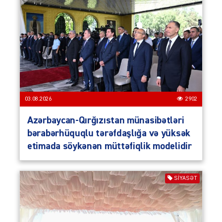
03.08.2026
2902
Azərbaycan-Qırğızıstan münasibətləri
bərabərhüquqlu tərəfdaşlığa və yüksək
etimada söykənən müttəfiqlik modelidir
SIYASƏT