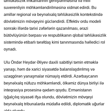
təhlükəsizlik imkanlarının genişlənməsinə və milli
suverenliyin möhkəmləndirilməsinə xidmət edirdi. Bu
amillər regional və beynəlxalq təhlükəsizlik kontekstində
dövlətimizin mövqeyini gücləndirdi. Effektiv ordu modeli
sonrakı illərdə tarixi zəfərlərin qazanılması, ərazi
bütövlüyünün bərpası və respublikanın qlobal təhlükəsizlik
sistemində etibarlı tərəfdaş kimi tanınmasında həlledici rol
oynadı.
Ulu Öndər Heydər Əliyev daxili sabitliyi təmin etməklə
yanaşı, həm də xarici siyasətdə balanslaşdırılmış və
uzaqgörən yanaşmalar nümayiş etdirdi. Azərbaycanın
beynəlxalq nüfuzu möhkəmləndi, ölkəmiz dünya birliyi ilə
inteqrasiya prosesinə qədəm qoydu. Ermənistanın
işğalçılıq siyasəti ifşa olundu, dövlətimizin mövqeyi
beynəlxalq tribunalarda müdafiə edildi, diplomatik uğurlar
əldə olundu.