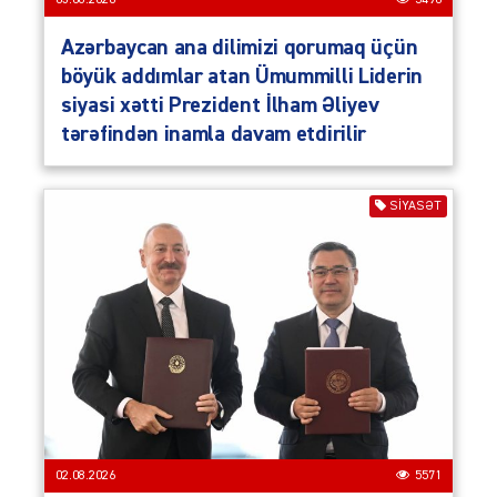
Azərbaycan ana dilimizi qorumaq üçün
böyük addımlar atan Ümummilli Liderin
siyasi xətti Prezident İlham Əliyev
tərəfindən inamla davam etdirilir
SIYASƏT
02.08.2026
5571