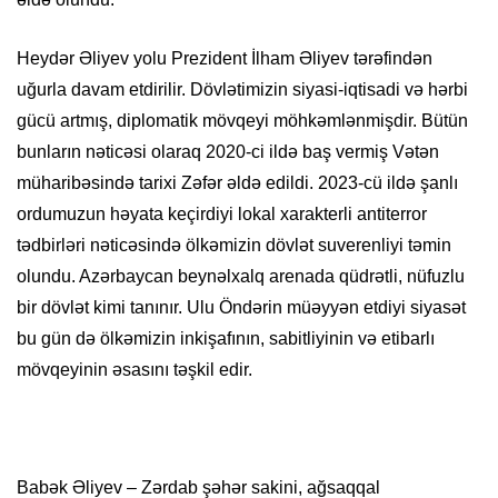
Heydər Əliyev yolu Prezident İlham Əliyev tərəfindən
uğurla davam etdirilir. Dövlətimizin siyasi-iqtisadi və hərbi
gücü artmış, diplomatik mövqeyi möhkəmlənmişdir. Bütün
bunların nəticəsi olaraq 2020-ci ildə baş vermiş Vətən
müharibəsində tarixi Zəfər əldə edildi. 2023-cü ildə şanlı
ordumuzun həyata keçirdiyi lokal xarakterli antiterror
tədbirləri nəticəsində ölkəmizin dövlət suverenliyi təmin
olundu. Azərbaycan beynəlxalq arenada qüdrətli, nüfuzlu
bir dövlət kimi tanınır. Ulu Öndərin müəyyən etdiyi siyasət
bu gün də ölkəmizin inkişafının, sabitliyinin və etibarlı
mövqeyinin əsasını təşkil edir.
Babək Əliyev – Zərdab şəhər sakini, ağsaqqal