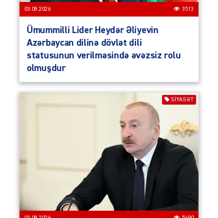
03.08.2026
3513
Ümummilli Lider Heydər Əliyevin
Azərbaycan dilinə dövlət dili
statusunun verilməsində əvəzsiz rolu
olmuşdur
SIYASƏT
03.08.2026
5490