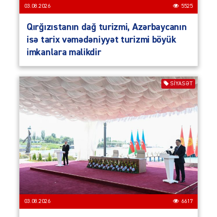
03.08.2026
5525
Qırğızıstanın dağ turizmi, Azərbaycanın
isə tarix vəmədəniyyət turizmi böyük
imkanlara malikdir
SIYASƏT
03.08.2026
6617