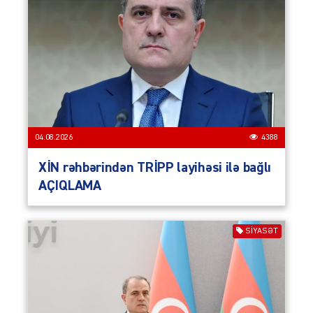
04.08.2026
4388
XİN rəhbərindən TRİPP layihəsi ilə bağlı
AÇIQLAMA
SIYASƏT