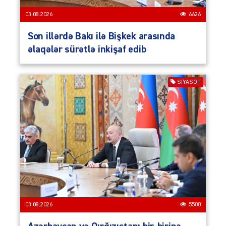
03.08.2026
6626
Son illərdə Bakı ilə Bişkek arasında
əlaqələr sürətlə inkişaf edib
SIYASƏT
03.08.2026
5500