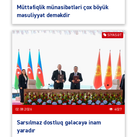
Müttəfiqlik münasibətləri çox böyük
məsuliyyət deməkdir
SIYASƏT
02.08.2026
4027
Sarsılmaz dostluq gələcəyə inam
yaradır