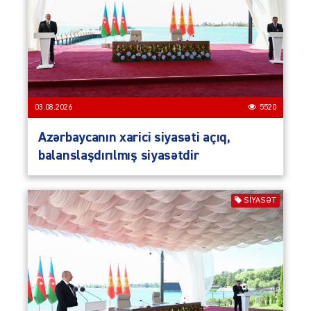
03.08.2026
5520
Azərbaycanın xarici siyasəti açıq,
balanslaşdırılmış siyasətdir
SIYASƏT