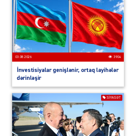
03.08.2026
3904
İnvestisiyalar genişlənir, ortaq layihələr
dərinləşir
SIYASƏT