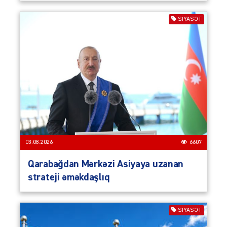
SIYASƏT
03.08.2026
6607
Qarabağdan Mərkəzi Asiyaya uzanan
strateji əməkdaşlıq
SIYASƏT