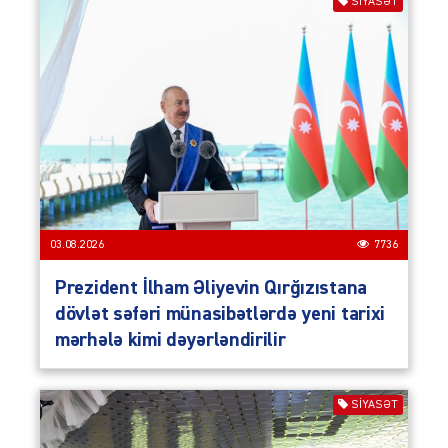
SIYASƏT
03.08.2026
7736
Prezident İlham Əliyevin Qırğızıstana
dövlət səfəri münasibətlərdə yeni tarixi
mərhələ kimi dəyərləndirilir
SIYASƏT