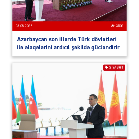
03.08.2026
3502
Azərbaycan son illərdə Türk dövlətləri
ilə əlaqələrini ardıcıl şəkildə gücləndirir
SIYASƏT