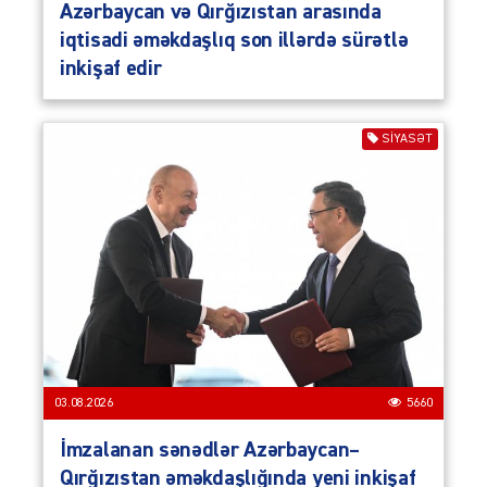
Azərbaycan və Qırğızıstan arasında
iqtisadi əməkdaşlıq son illərdə sürətlə
inkişaf edir
SIYASƏT
03.08.2026
5660
İmzalanan sənədlər Azərbaycan–
Qırğızıstan əməkdaşlığında yeni inkişaf