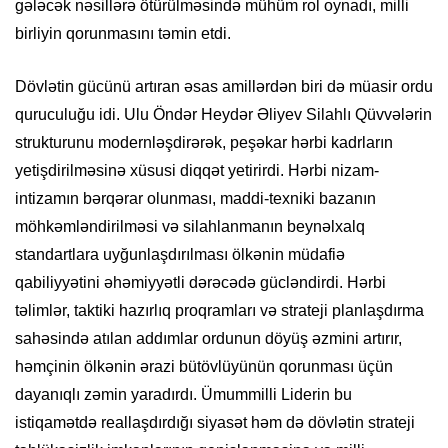
gələcək nəsillərə ötürülməsində mühüm rol oynadı, milli
birliyin qorunmasını təmin etdi.
Dövlətin gücünü artıran əsas amillərdən biri də müasir ordu
quruculuğu idi. Ulu Öndər Heydər Əliyev Silahlı Qüvvələrin
strukturunu modernləşdirərək, peşəkar hərbi kadrların
yetişdirilməsinə xüsusi diqqət yetirirdi. Hərbi nizam-
intizamın bərqərar olunması, maddi-texniki bazanın
möhkəmləndirilməsi və silahlanmanın beynəlxalq
standartlara uyğunlaşdırılması ölkənin müdafiə
qabiliyyətini əhəmiyyətli dərəcədə gücləndirdi. Hərbi
təlimlər, taktiki hazırlıq proqramları və strateji planlaşdırma
sahəsində atılan addımlar ordunun döyüş əzmini artırır,
həmçinin ölkənin ərazi bütövlüyünün qorunması üçün
dayanıqlı zəmin yaradırdı. Ümummilli Liderin bu
istiqamətdə reallaşdırdığı siyasət həm də dövlətin strateji