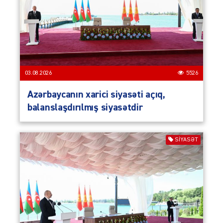
03.08.2026
5526
Azərbaycanın xarici siyasəti açıq,
balanslaşdırılmış siyasətdir
SIYASƏT