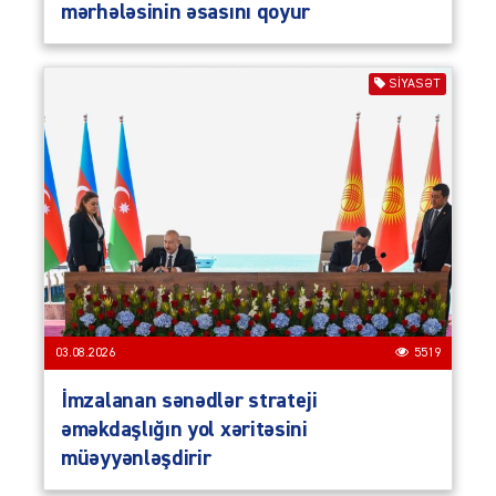
mərhələsinin əsasını qoyur
SIYASƏT
03.08.2026
5519
İmzalanan sənədlər strateji
əməkdaşlığın yol xəritəsini
müəyyənləşdirir