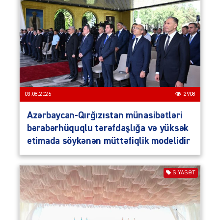
03.08.2026
2908
Azərbaycan-Qırğızıstan münasibətləri
bərabərhüquqlu tərəfdaşlığa və yüksək
etimada söykənən müttəfiqlik modelidir
SIYASƏT