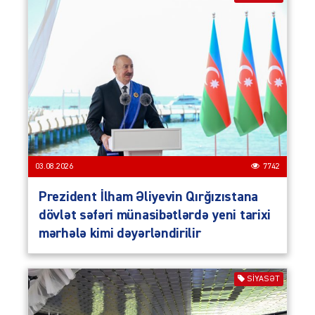
03.08.2026
7742
Prezident İlham Əliyevin Qırğızıstana
dövlət səfəri münasibətlərdə yeni tarixi
mərhələ kimi dəyərləndirilir
SIYASƏT