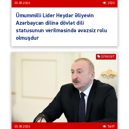
03.08.2026
3520
Ümummilli Lider Heydər Əliyevin
Azərbaycan dilinə dövlət dili
statusunun verilməsində əvəzsiz rolu
olmuşdur
SIYASƏT
03.08.2026
5497