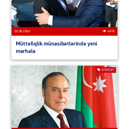
03.08.2026
4918
Müttəfiqlik münasibətlərində yeni
mərhələ
SIYASƏT