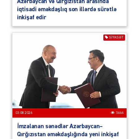
Azərbaycan və Qırğızıstan arasında
iqtisadi əməkdaşlıq son illərdə sürətlə
inkişaf edir
SIYASƏT
03.08.2026
5666
İmzalanan sənədlər Azərbaycan–
Qırğızıstan əməkdaşlığında yeni inkişaf