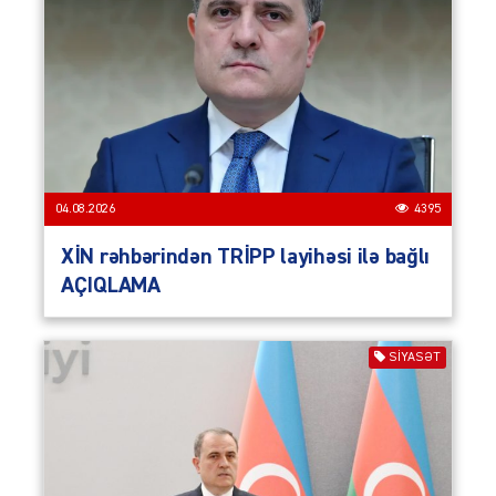
04.08.2026
4395
XİN rəhbərindən TRİPP layihəsi ilə bağlı
AÇIQLAMA
SIYASƏT