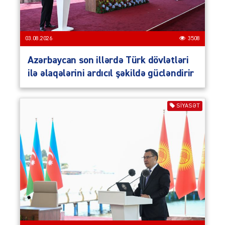
03.08.2026
3508
Azərbaycan son illərdə Türk dövlətləri
ilə əlaqələrini ardıcıl şəkildə gücləndirir
SIYASƏT