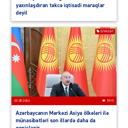
yaxınlaşdıran təkcə iqtisadi maraqlar
deyil
SIYASƏT
03.08.2026
5915
Azərbaycanın Mərkəzi Asiya ölkələri ilə
münasibətləri son illərdə daha da