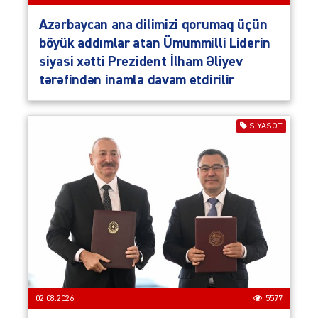
Azərbaycan ana dilimizi qorumaq üçün
böyük addımlar atan Ümummilli Liderin
siyasi xətti Prezident İlham Əliyev
tərəfindən inamla davam etdirilir
SIYASƏT
02.08.2026
5577