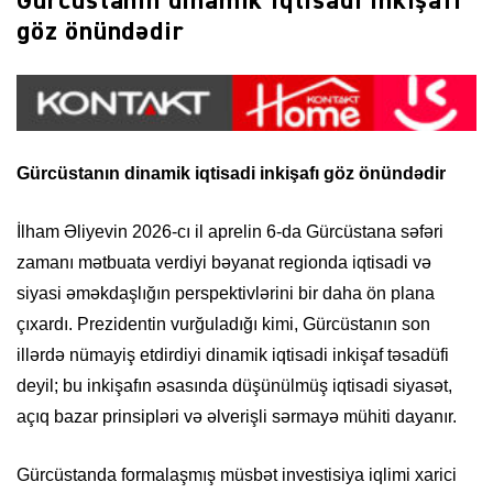
Gürcüstanın dinamik iqtisadi inkişafı
göz önündədir
Gürcüstanın dinamik iqtisadi inkişafı göz önündədir
İlham Əliyevin 2026-cı il aprelin 6-da Gürcüstana səfəri
zamanı mətbuata verdiyi bəyanat regionda iqtisadi və
siyasi əməkdaşlığın perspektivlərini bir daha ön plana
çıxardı. Prezidentin vurğuladığı kimi, Gürcüstanın son
illərdə nümayiş etdirdiyi dinamik iqtisadi inkişaf təsadüfi
deyil; bu inkişafın əsasında düşünülmüş iqtisadi siyasət,
açıq bazar prinsipləri və əlverişli sərmayə mühiti dayanır.
Gürcüstanda formalaşmış müsbət investisiya iqlimi xarici