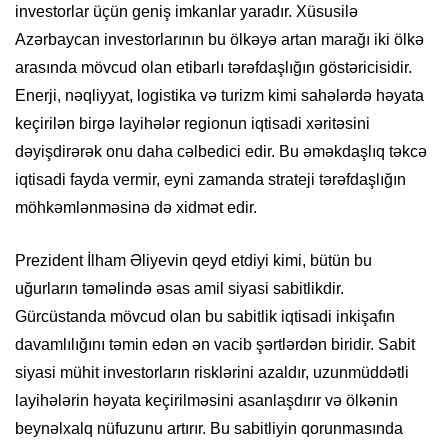
investorlar üçün geniş imkanlar yaradır. Xüsusilə
Azərbaycan investorlarının bu ölkəyə artan marağı iki ölkə
arasında mövcud olan etibarlı tərəfdaşlığın göstəricisidir.
Enerji, nəqliyyat, logistika və turizm kimi sahələrdə həyata
keçirilən birgə layihələr regionun iqtisadi xəritəsini
dəyişdirərək onu daha cəlbedici edir. Bu əməkdaşlıq təkcə
iqtisadi fayda vermir, eyni zamanda strateji tərəfdaşlığın
möhkəmlənməsinə də xidmət edir.
Prezident İlham Əliyevin qeyd etdiyi kimi, bütün bu
uğurların təməlində əsas amil siyasi sabitlikdir.
Gürcüstanda mövcud olan bu sabitlik iqtisadi inkişafın
davamlılığını təmin edən ən vacib şərtlərdən biridir. Sabit
siyasi mühit investorların risklərini azaldır, uzunmüddətli
layihələrin həyata keçirilməsini asanlaşdırır və ölkənin
beynəlxalq nüfuzunu artırır. Bu sabitliyin qorunmasında