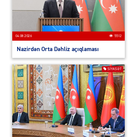
04.08.2026
5512
Nazirdən Orta Dəhliz açıqlaması
SIYASƏT