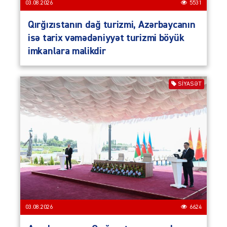
03.08.2026
5531
Qırğızıstanın dağ turizmi, Azərbaycanın
isə tarix vəmədəniyyət turizmi böyük
imkanlara malikdir
SIYASƏT
03.08.2026
6624