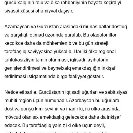
gürcü xalqının rolu və ölkə rəhbərliyinin həyata keçirdiyi
siyasət xüsusi əhəmiyyət daşıyır.
Azərbaycan və Gürcüstan arasındakı münasibətlər dostluq
və qarşılıqlı etimad üzərində qurulub. Bu əlaqələr illər
keçdikcə daha da möhkəmlənib və bu gün strateji
tərəfdaşlıq səviyyəsinə yüksəlib. Hər iki ölkə regional
təhlükəsizliyin təmin olunması, iqtisadi layihələrin
genişləndirilməsi və beynəlxalq əməkdaşlığın inkişaf
etdirilməsi istiqamətində birgə fəaliyyət göstərir.
Nəticə etibarilə, Gürcüstanın iqtisadi uğurları və sabit siyasi
mühiti region üçün nümunədir. Azərbaycan bu uğurlara
dost və qonşu kimi sevinir və inanır ki, iki ölkə arasında
mövcud olan sıx əməkdaşlıq gələcəkdə daha da inkişaf
edəcək. Bu tərəfdaşlıq yalnız iki ölkə üçün deyil,