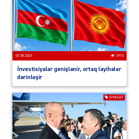
03.08.2026
3910
İnvestisiyalar genişlənir, ortaq layihələr
dərinləşir
SIYASƏT