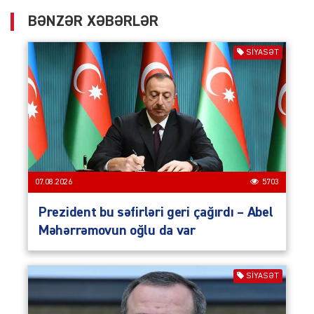
BƏNZƏR XƏBƏRLƏR
SIYASƏT
07.08.2026
5703
Prezident bu səfirləri geri çağırdı – Abel
Məhərrəmovun oğlu da var
SIYASƏT