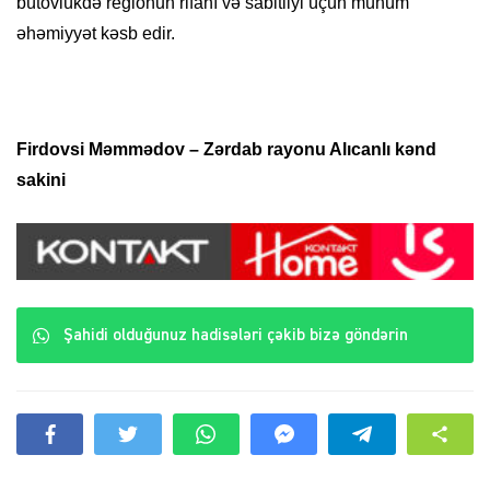
bütövlükdə regionun rifahı və sabitliyi üçün mühüm
əhəmiyyət kəsb edir.
Firdovsi Məmmədov
– Zərdab rayonu Alıcanlı kənd
sakini
Şahidi olduğunuz hadisələri çəkib bizə göndərin