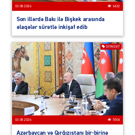
03.08.2026
6632
Son illərdə Bakı ilə Bişkek arasında
əlaqələr sürətlə inkişaf edib
SIYASƏT
03.08.2026
5506
Azərbaycan və Qırğızıstanı bir-birinə