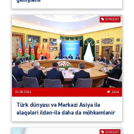
genişlənir
SIYASƏT
03.08.2026
4404
Türk dünyası və Mərkəzi Asiya ilə
əlaqələri ildən-ilə daha da möhkəmlənir
SIYASƏT