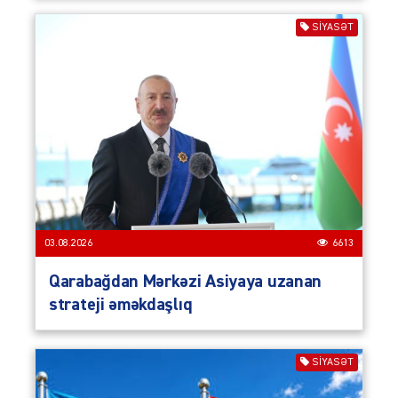
SIYASƏT
03.08.2026
6613
Qarabağdan Mərkəzi Asiyaya uzanan
strateji əməkdaşlıq
SIYASƏT