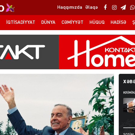
Haqqımızda
Əlaqə
T
İQTISADIYYAT
DÜNYA
CƏMIYYƏT
HÜQUQ
HADISƏ
Ş
XƏBƏ
KRIMIN
SOSIAL