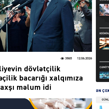
KRIMIN
3865
12.06.2026
iyevin dövlətçilik
CƏMIY
əçilik bacarığı xalqımıza
yaxşı məlum idi
ƏN ÇO
GÜN
SIYAS