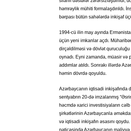
silahlı dəstələr zərərsizləşdirildi, d
həmrəylik mühiti formalaşdırıldı. İ
bərpası bütün sahələrdə inkişaf ü
1994-cü ilin may ayında Ermənistan
üçün yeni imkanlar açdı. Müharibən
dirçəldilməsi və dövlət quruculuğu
oynadı. Eyni zamanda, müasir və p
addımlar atıldı. Sonrakı illərdə Az
həmin dövrdə qoyuldu.
Azərbaycanın iqtisadi inkişafında
sentyabrın 20-də imzalanmış “Əsri
həcmdə xarici investisiyaların cəlb
şirkətlərinin Azərbaycanla əməkdaş
və iqtisadi inkişafın əsasını qoydu.
nəticəsində Azərbaycanın maliyyə i