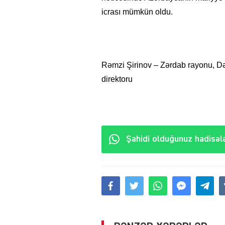
icrası mümkün oldu.
Rəmzi Şirinov – Zərdab rayonu, D
direktoru
Şahidi olduğunuz hadisələ