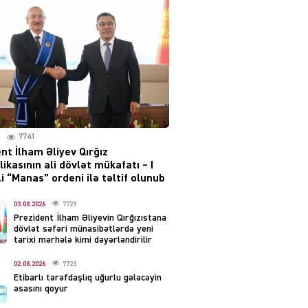
layihəsi ilə bağlı AÇIQLAMA
04.08.2026
4381
Müharibə Rusiyanın belini
bükür
04.08.2026
3994
7741
IZNES
nt İlham Əliyev Qırğız
Ekranlardan uzaq qalan
ikasının ali dövlət mükafatı – I
məşhur aktrisanın yeni
i “Manas” ordeni ilə təltif olunub
qazanc mənbəyi ortaya
çıxdı
03.08.2026
7729
Prezident İlham Əliyevin Qırğızıstana
04.08.2026
2157
dövlət səfəri münasibətlərdə yeni
tarixi mərhələ kimi dəyərləndirilir
YƏT
02.08.2026
7723
Hüseyn Həsənov haqqında
Etibarlı tərəfdaşlıq uğurlu gələcəyin
həbs qərarı verildi –
əsasını qoyur
Milyonluq əmlakı müsadirə