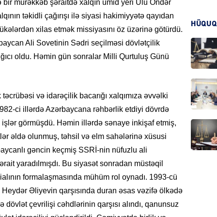
 bir mürəkkəb şəraitdə xalqın ümid yeri Ulu Öndər
ının təkidli çağırışı ilə siyasi hakimiyyətə qayıdan
HÜQUQ
lükələrdən xilas etmək missiyasını öz üzərinə götürdü.
CƏMIY
aycan Ali Sovetinin Sədri seçilməsi dövlətçilik
ğıcı oldu. Həmin gün sonralar Milli Qurtuluş Günü
 təcrübəsi və idarəçilik bacarığı xalqımıza əvvəlki
CƏMIY
982-ci illərdə Azərbaycana rəhbərlik etdiyi dövrdə
işlər görmüşdü. Həmin illərdə sənaye inkişaf etmiş,
lər əldə olunmuş, təhsil və elm sahələrinə xüsusi
rbaycanlı gəncin keçmiş SSRİ-nin nüfuzlu ali
MANŞE
ərait yaradılmışdı. Bu siyasət sonradan müstəqil
ialının formalaşmasında mühüm rol oynadı. 1993-cü
a Heydər Əliyevin qarşısında duran əsas vəzifə ölkədə
də dövlət çevrilişi cəhdlərinin qarşısı alındı, qanunsuz