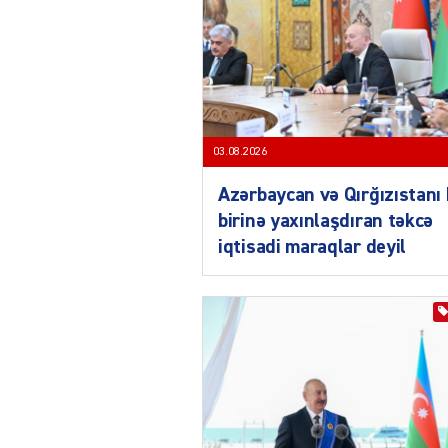
03.08.2026
Azərbaycan və Qırğızıstanı 
birinə yaxınlaşdıran təkcə
iqtisadi maraqlar deyil