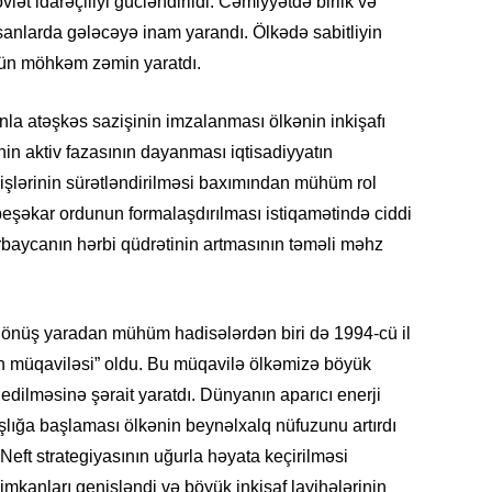
övlət idarəçiliyi gücləndirildi. Cəmiyyətdə birlik və
SIYAS
nsanlarda gələcəyə inam yarandı. Ölkədə sabitliyin
çün möhkəm zəmin yaratdı.
la atəşkəs sazişinin imzalanması ölkənin inkişafı
in aktiv fazasının dayanması iqtisadiyyatın
DÜNYA
 işlərinin sürətləndirilməsi baxımından mühüm rol
eşəkar ordunun formalaşdırılması istiqamətində ciddi
ərbaycanın hərbi qüdrətinin artmasının təməli məhz
CƏMIY
 dönüş yaradan mühüm hadisələrdən biri də 1994-cü il
n müqaviləsi” oldu. Bu müqavilə ölkəmizə böyük
 edilməsinə şərait yaratdı. Dünyanın aparıcı enerji
SIYAS
lığa başlaması ölkənin beynəlxalq nüfuzunu artırdı
 Neft strategiyasının uğurla həyata keçirilməsi
mkanları genişləndi və böyük inkişaf layihələrinin