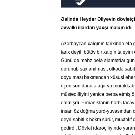
Əslində Heydər Əliyevin dövlətçil
əvvəlki illərdən yaxşı məlum idi
Azərbaycan xalqının tarixində elə g
tarix deyil, bütöv bir xalqın taleyin
Günü də məhz belə əlamətdar günlər
qorunub saxlanılması, ölkədə sabit
qoyulması baxımından xüsusi əhəmiy
üçün son dərəcə ağır və mürəkkəb d
müstəqilliyini yenicə bərpa etmiş 
qalmışdı. Ermənistanın hərbi təcavü
insan öz doğma yurd-yuvasından di
qeyri-sabitlik hökm sürür, müxtəli
gedirdi. Dövlət idarəçiliyində yara