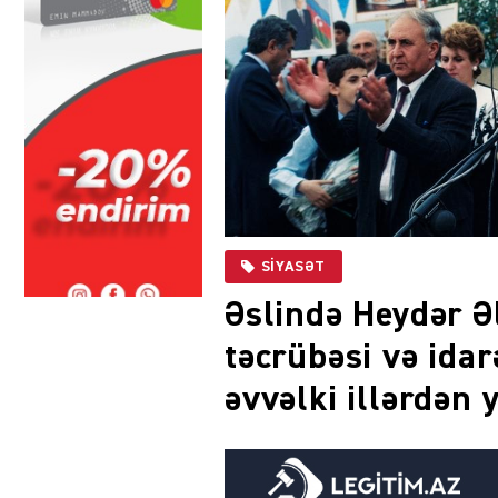
SIYASƏT
Əslində Heydər Əl
təcrübəsi və idar
əvvəlki illərdən 