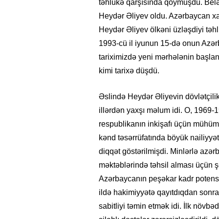
təhlükə qarşısında qoymuşdu. Belə
Heydər Əliyev oldu. Azərbaycan xalq
Heydər Əliyev ölkəni üzləşdiyi təh
1993-cü il iyunun 15-də onun Azərb
tariximizdə yeni mərhələnin başlan
kimi tarixə düşdü.
Əslində Heydər Əliyevin dövlətçilik
illərdən yaxşı məlum idi. O, 1969-1
respublikanın inkişafı üçün mühüm 
kənd təsərrüfatında böyük nailiyyət
diqqət göstərilmişdi. Minlərlə azə
məktəblərində təhsil alması üçün ş
Azərbaycanın peşəkar kadr potens
ildə hakimiyyətə qayıtdıqdan sonr
sabitliyi təmin etmək idi. İlk növbə