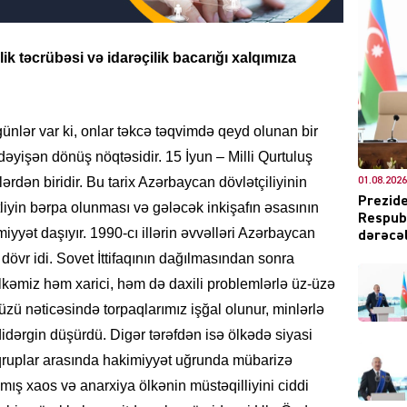
ik təcrübəsi və idarəçilik
bacarığı xalqımıza
DÜNYA
ünlər var ki, onlar təkcə təqvimdə qeyd olunan bir
i dəyişən dönüş nöqtəsidir. 15 İyun – Milli Qurtuluş
dən biridir. Bu tarix Azərbaycan dövlətçiliyinin
01.08.2026
ŞOU-B
Prezide
liyin bərpa olunması və gələcək inkişafın əsasının
Respubl
yət daşıyır. 1990-cı illərin əvvəlləri Azərbaycan
dərəcəl
övr idi. Sovet İttifaqının dağılmasından sonra
ölkəmiz həm xarici, həm də daxili problemlərlə üz-üzə
zü nəticəsində torpaqlarımız işğal olunur, minlərlə
CƏMIY
dərgin düşürdü. Digər tərəfdən isə ölkədə siyasi
f qruplar arasında hakimiyyət uğrunda mübarizə
nmış xaos və anarxiya ölkənin müstəqilliyini ciddi