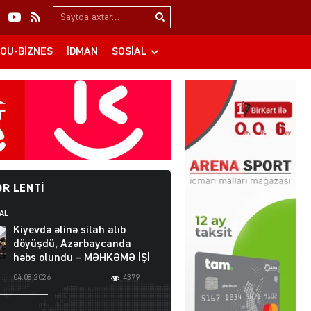
Search…
OU-BIZNES
İDMAN
SOSIAL
R LENTI
AL
Kiyevdə əlinə silah alıb
döyüşdü, Azərbaycanda
həbs olundu – MƏHKƏMƏ İŞİ
04.08.2026
4379