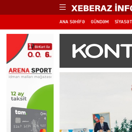
ANA SƏHIFƏ
GÜNDƏM
SIYASƏ