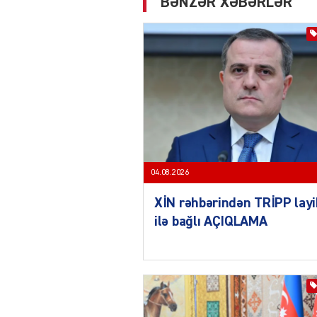
BƏNZƏR XƏBƏRLƏR
04.08.2026
XİN rəhbərindən TRİPP layi
ilə bağlı AÇIQLAMA