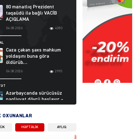
80 manatlıq Prezident
təqaüdü ilə bağlı VACİB
AÇIQLAMA
04.08.2026
4380
AL
Cəza çəkən şəxs məhkum
yoldaşını buna görə
öldürüb…
04.08.2026
2993
YƏT
Azərbaycanda sürücüsüz
nəqliyyat dövrü başlayır –
BELƏ işləyəcək
04.08.2026
3997
X OXUNANLAR
LÜK
HƏFTƏLIK
AYLIQ
ƏT
XİN rəhbərindən TRİPP