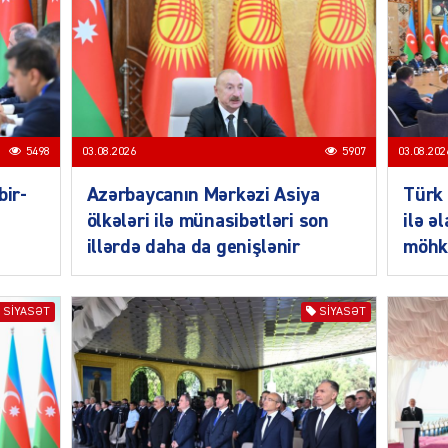
SIYAS
5498
03.08.2026
5907
03.08.202
bir-
Azərbaycanın Mərkəzi Asiya
Türk 
ölkələri ilə münasibətləri son
ilə ə
illərdə daha da genişlənir
möhk
SIYAS
SIYASƏT
SIYASƏT