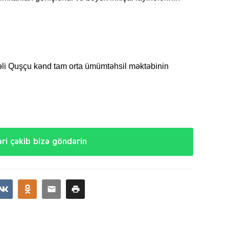
SIYAS
əli Quşçu kənd tam orta ümümtəhsil məktəbinin
SIYAS
ri çəkib bizə göndərin
SIYAS