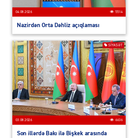
04.08.2026
5514
Nazirdən Orta Dəhliz açıqlaması
SIYASƏT
03.08.2026
6636
Son illərdə Bakı ilə Bişkek arasında