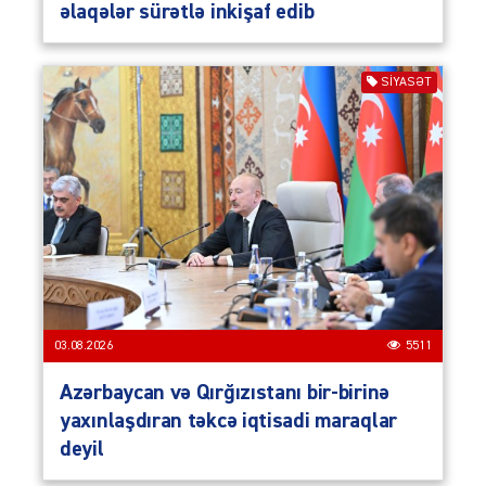
əlaqələr sürətlə inkişaf edib
SIYASƏT
03.08.2026
5511
Azərbaycan və Qırğızıstanı bir-birinə
yaxınlaşdıran təkcə iqtisadi maraqlar
deyil