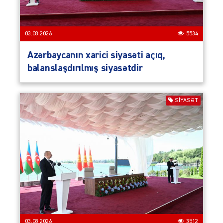
03.08.2026
5534
Azərbaycanın xarici siyasəti açıq,
balanslaşdırılmış siyasətdir
SIYASƏT
03.08.2026
3512