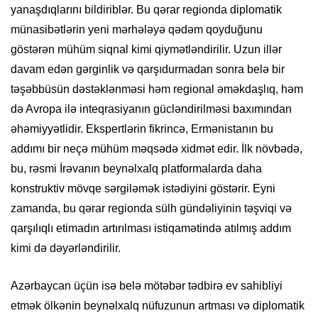
yanaşdıqlarını bildiriblər. Bu qərar regionda diplomatik
münasibətlərin yeni mərhələyə qədəm qoyduğunu
göstərən mühüm siqnal kimi qiymətləndirilir. Uzun illər
davam edən gərginlik və qarşıdurmadan sonra belə bir
təşəbbüsün dəstəklənməsi həm regional əməkdaşlıq, həm
də Avropa ilə inteqrasiyanın gücləndirilməsi baxımından
əhəmiyyətlidir. Ekspertlərin fikrincə, Ermənistanın bu
addımı bir neçə mühüm məqsədə xidmət edir. İlk növbədə,
bu, rəsmi İrəvanın beynəlxalq platformalarda daha
konstruktiv mövqe sərgiləmək istədiyini göstərir. Eyni
zamanda, bu qərar regionda sülh gündəliyinin təşviqi və
qarşılıqlı etimadın artırılması istiqamətində atılmış addım
kimi də dəyərləndirilir.
Azərbaycan üçün isə belə mötəbər tədbirə ev sahibliyi
etmək ölkənin beynəlxalq nüfuzunun artması və diplomatik