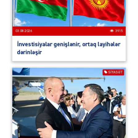
03.08.2026
3915
İnvestisiyalar genişlənir, ortaq layihələr
dərinləşir
SIYASƏT