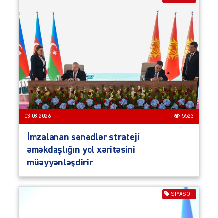
03.08.2026
5523
İmzalanan sənədlər strateji
əməkdaşlığın yol xəritəsini
müəyyənləşdirir
SIYASƏT