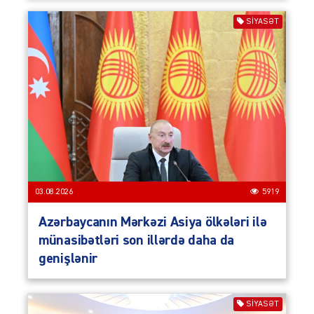
SIYASƏT
03.08.2026
5919
Azərbaycanın Mərkəzi Asiya ölkələri ilə
münasibətləri son illərdə daha da
genişlənir
SIYASƏT