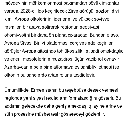
mövqeyinin möhkəmlənməsi baxımından böyük imkanlar
yaradır. 2028-ci ildə keçiriləcək Zirvə görüşü, gözlənildiyi
kimi, Avropa ölkələrinin liderlərini və yüksək səviyyəli
rəsmiləri bir araya gətirərək regionun geosiyasi
əhəmiyyətini bir daha ön plana çıxaracaq. Bundan əlavə,
Avropa Siyasi Birliyi platforması çərçivəsində keçirilən
görüşlər Avropa qitəsində təhlükəsizlik, iqtisadi əməkdaşlıq
və enerji məsələlərinin müzakirəsi üçün vacib rol oynayır.
Azərbaycanın belə bir platformaya ev sahibliyi etməsi isə
ölkənin bu sahələrdə artan rolunu təsdiqləyir.
Ümumilikdə, Ermənistanın bu təşəbbüsə dəstək verməsi
regionda yeni siyasi reallıqların formalaşdığını göstərir. Bu
addımın gələcəkdə daha geniş əməkdaşlıq layihələrinə və
sülh prosesinə müsbət təsir göstərəcəyi gözlənilir.