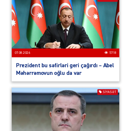
07.08.2026
5718
Prezident bu səfirləri geri çağırdı – Abel
Məhərrəmovun oğlu da var
SIYASƏT