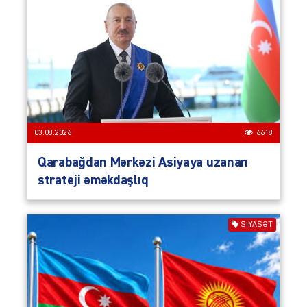
03.08.2026
6618
Qarabağdan Mərkəzi Asiyaya uzanan
strateji əməkdaşlıq
SIYASƏT