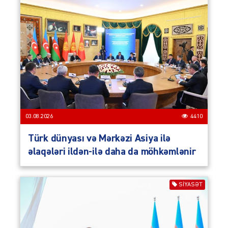
03.08.2026
4410
Türk dünyası və Mərkəzi Asiya ilə
əlaqələri ildən-ilə daha da möhkəmlənir
SIYASƏT