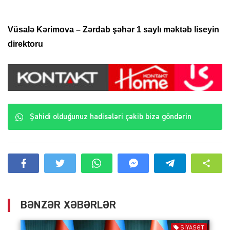
Vüsalə Kərimova – Zərdab şəhər 1 saylı məktəb liseyin
direktoru
Şahidi olduğunuz hadisələri çəkib bizə göndərin
BƏNZƏR XƏBƏRLƏR
SIYASƏT