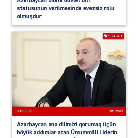
Azərbaycan dilinə dövlət dili
statusunun verilməsində əvəzsiz rolu
olmuşdur
SIYASƏT
03.08.2026
5500
Azərbaycan ana dilimizi qorumaq üçün
böyük addımlar atan Ümummilli Liderin