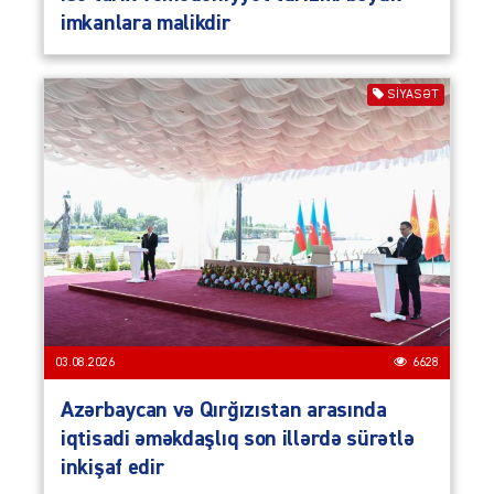
imkanlara malikdir
SIYASƏT
03.08.2026
6628
Azərbaycan və Qırğızıstan arasında
iqtisadi əməkdaşlıq son illərdə sürətlə
inkişaf edir