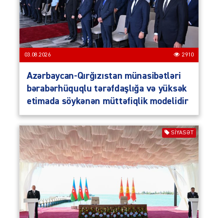
03.08.2026
2910
Azərbaycan-Qırğızıstan münasibətləri
bərabərhüquqlu tərəfdaşlığa və yüksək
etimada söykənən müttəfiqlik modelidir
SIYASƏT