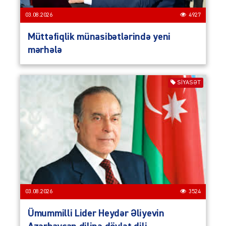
03.08.2026
4927
Müttəfiqlik münasibətlərində yeni
mərhələ
SIYASƏT
03.08.2026
3524
Ümummilli Lider Heydər Əliyevin