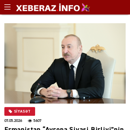
SIYASƏT
07.05.2026
5607
Ermənistan “Avropa Siyasi Birliyi”nin