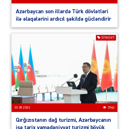
Azərbaycan son illərdə Türk dövlətləri
ilə əlaqələrini ardıcıl şəkildə gücləndirir
SIYASƏT
03.08.2026
5542
Qırğızıstanın dağ turizmi, Azərbaycanın
isə tarix vəmədəniyyət turizmi böyük