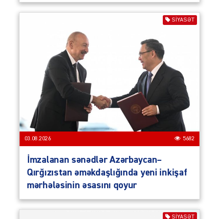
SIYASƏT
03.08.2026
5682
İmzalanan sənədlər Azərbaycan–
Qırğızıstan əməkdaşlığında yeni inkişaf
mərhələsinin əsasını qoyur
SIYASƏT