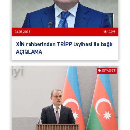
04.08.2026
4398
XİN rəhbərindən TRİPP layihəsi ilə bağlı
AÇIQLAMA
SIYASƏT