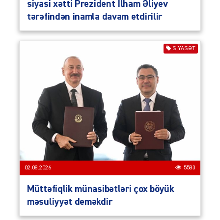
siyasi xətti Prezident İlham Əliyev
tərəfindən inamla davam etdirilir
SIYASƏT
02.08.2026
5583
Müttəfiqlik münasibətləri çox böyük
məsuliyyət deməkdir