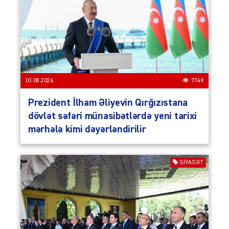
03.08.2026
7749
Prezident İlham Əliyevin Qırğızıstana
dövlət səfəri münasibətlərdə yeni tarixi
mərhələ kimi dəyərləndirilir
SIYASƏT