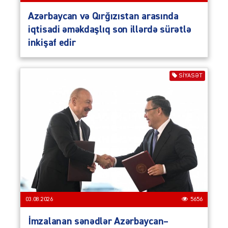
Azərbaycan və Qırğızıstan arasında
iqtisadi əməkdaşlıq son illərdə sürətlə
inkişaf edir
SIYASƏT
03.08.2026
5656
İmzalanan sənədlər Azərbaycan–