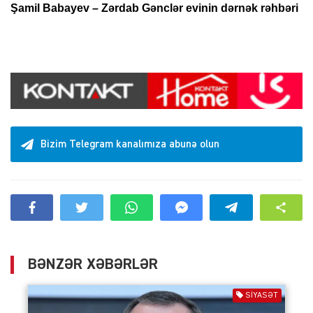
Şamil Babayev – Zərdab Gənclər evinin dərnək rəhbəri
Bizim Telegram kanalımıza abunə olun
BƏNZƏR XƏBƏRLƏR
SIYASƏT