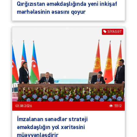
Qırğızıstan əməkdaşlığında yeni inkişaf
mərhələsinin əsasını qoyur
SIYASƏT
03.08.2026
5512
İmzalanan sənədlər strateji
əməkdaşlığın yol xəritəsini
müəyyənləşdirir