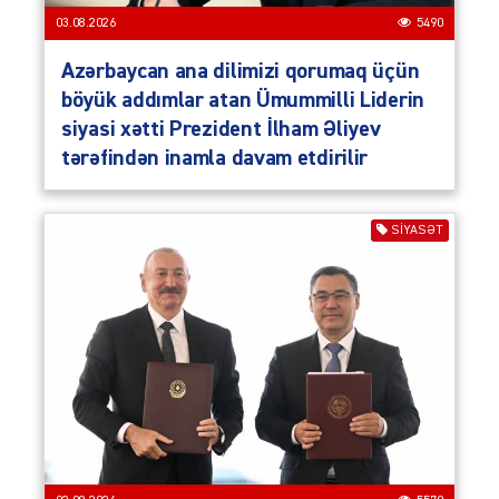
03.08.2026
5490
Azərbaycan ana dilimizi qorumaq üçün
böyük addımlar atan Ümummilli Liderin
siyasi xətti Prezident İlham Əliyev
tərəfindən inamla davam etdirilir
SIYASƏT