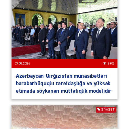
03.08.2026
2902
Azərbaycan-Qırğızıstan münasibətləri
bərabərhüquqlu tərəfdaşlığa və yüksək
etimada söykənən müttəfiqlik modelidir
SIYASƏT