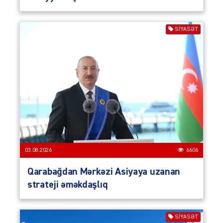
SIYASƏT
03.08.2026
6606
Qarabağdan Mərkəzi Asiyaya uzanan
strateji əməkdaşlıq
SIYASƏT