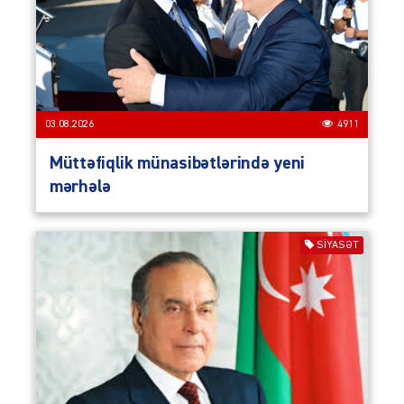
03.08.2026
4911
Müttəfiqlik münasibətlərində yeni
mərhələ
SIYASƏT