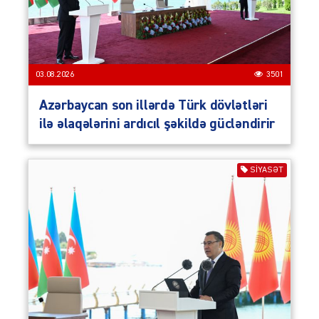
03.08.2026
3501
Azərbaycan son illərdə Türk dövlətləri
ilə əlaqələrini ardıcıl şəkildə gücləndirir
SIYASƏT