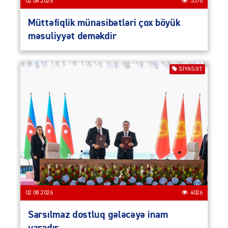
02.08.2026
5570
Müttəfiqlik münasibətləri çox böyük
məsuliyyət deməkdir
SIYASƏT
02.08.2026
4026
Sarsılmaz dostluq gələcəyə inam
yaradır