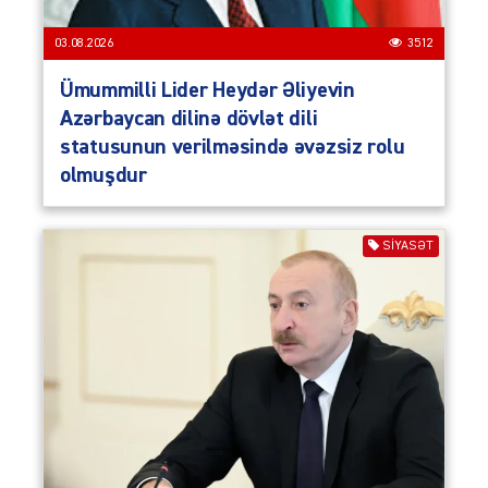
03.08.2026
3512
Ümummilli Lider Heydər Əliyevin
Azərbaycan dilinə dövlət dili
statusunun verilməsində əvəzsiz rolu
olmuşdur
SIYASƏT