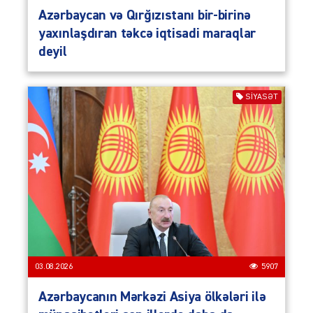
Azərbaycan və Qırğızıstanı bir-birinə
yaxınlaşdıran təkcə iqtisadi maraqlar
deyil
SIYASƏT
03.08.2026
5907
Azərbaycanın Mərkəzi Asiya ölkələri ilə