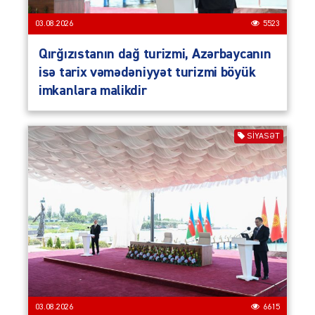
03.08.2026
5523
Qırğızıstanın dağ turizmi, Azərbaycanın
isə tarix vəmədəniyyət turizmi böyük
imkanlara malikdir
SIYASƏT
03.08.2026
6615