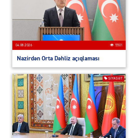
04.08.2026
5501
Nazirdən Orta Dəhliz açıqlaması
SIYASƏT