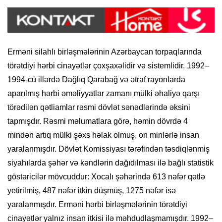
Erməni silahlı birləşmələrinin Azərbaycan torpaqlarında
törətdiyi hərbi cinayətlər çoxşaxəlidir və sistemlidir. 1992–
1994-cü illərdə Dağlıq Qarabağ və ətraf rayonlarda
aparılmış hərbi əməliyyatlar zamanı mülki əhaliyə qarşı
törədilən qətliamlar rəsmi dövlət sənədlərində əksini
tapmışdır. Rəsmi məlumatlara görə, həmin dövrdə 4
mindən artıq mülki şəxs həlak olmuş, on minlərlə insan
yaralanmışdır. Dövlət Komissiyası tərəfindən təsdiqlənmiş
siyahılarda şəhər və kəndlərin dağıdılması ilə bağlı statistik
göstəricilər mövcuddur: Xocalı şəhərində 613 nəfər qətlə
yetirilmiş, 487 nəfər itkin düşmüş, 1275 nəfər isə
yaralanmışdır. Erməni hərbi birləşmələrinin törətdiyi
cinayətlər yalnız insan itkisi ilə məhdudlaşmamışdır. 1992–