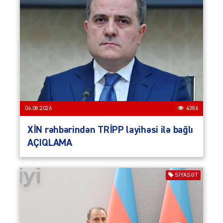
04.08.2026
4386
XİN rəhbərindən TRİPP layihəsi ilə bağlı
AÇIQLAMA
SIYASƏT