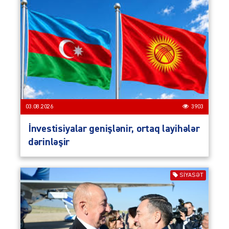
03.08.2026
3903
İnvestisiyalar genişlənir, ortaq layihələr
dərinləşir
SIYASƏT