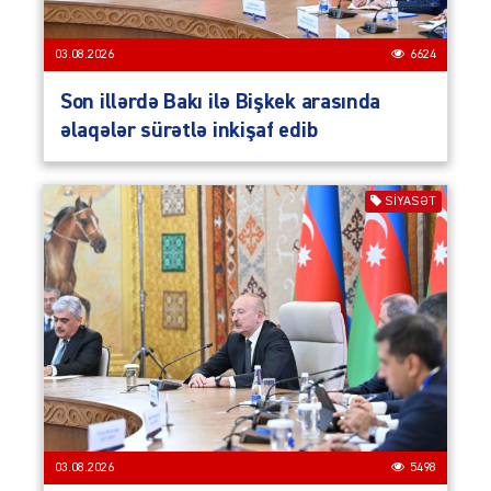
03.08.2026
6624
Son illərdə Bakı ilə Bişkek arasında
əlaqələr sürətlə inkişaf edib
SIYASƏT
03.08.2026
5498