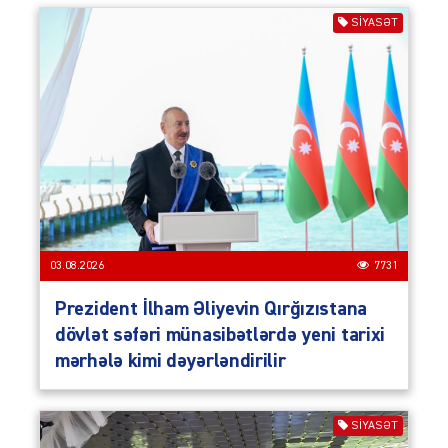
SIYASƏT
03.08.2026
7731
Prezident İlham Əliyevin Qırğızıstana
dövlət səfəri münasibətlərdə yeni tarixi
mərhələ kimi dəyərləndirilir
SIYASƏT