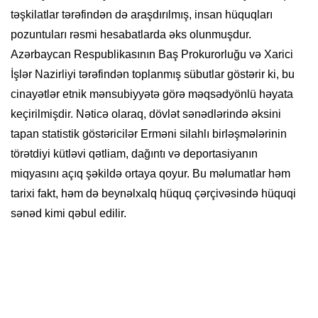
təşkilatlar tərəfindən də araşdırılmış, insan hüquqları
pozuntuları rəsmi hesabatlarda əks olunmuşdur.
Azərbaycan Respublikasının Baş Prokurorluğu və Xarici
İşlər Nazirliyi tərəfindən toplanmış sübutlar göstərir ki, bu
cinayətlər etnik mənsubiyyətə görə məqsədyönlü həyata
keçirilmişdir. Nəticə olaraq, dövlət sənədlərində əksini
tapan statistik göstəricilər Erməni silahlı birləşmələrinin
törətdiyi kütləvi qətliam, dağıntı və deportasiyanın
miqyasını açıq şəkildə ortaya qoyur. Bu məlumatlar həm
tarixi fakt, həm də beynəlxalq hüquq çərçivəsində hüquqi
sənəd kimi qəbul edilir.