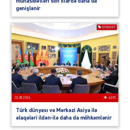
münasibətləri son illərdə daha da
genişlənir
SIYASƏT
03.08.2026
4395
Türk dünyası və Mərkəzi Asiya ilə
əlaqələri ildən-ilə daha da möhkəmlənir