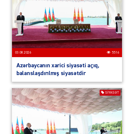
03.08.2026
5516
Azərbaycanın xarici siyasəti açıq,
balanslaşdırılmış siyasətdir
SIYASƏT