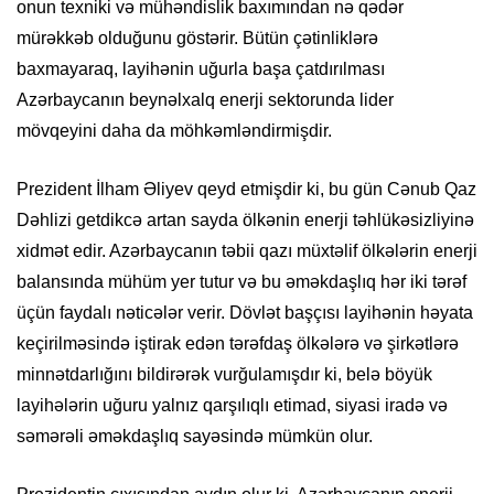
onun texniki və mühəndislik baxımından nə qədər
mürəkkəb olduğunu göstərir. Bütün çətinliklərə
baxmayaraq, layihənin uğurla başa çatdırılması
Azərbaycanın beynəlxalq enerji sektorunda lider
mövqeyini daha da möhkəmləndirmişdir.
Prezident İlham Əliyev qeyd etmişdir ki, bu gün Cənub Qaz
Dəhlizi getdikcə artan sayda ölkənin enerji təhlükəsizliyinə
xidmət edir. Azərbaycanın təbii qazı müxtəlif ölkələrin enerji
balansında mühüm yer tutur və bu əməkdaşlıq hər iki tərəf
üçün faydalı nəticələr verir. Dövlət başçısı layihənin həyata
keçirilməsində iştirak edən tərəfdaş ölkələrə və şirkətlərə
minnətdarlığını bildirərək vurğulamışdır ki, belə böyük
layihələrin uğuru yalnız qarşılıqlı etimad, siyasi iradə və
səmərəli əməkdaşlıq sayəsində mümkün olur.