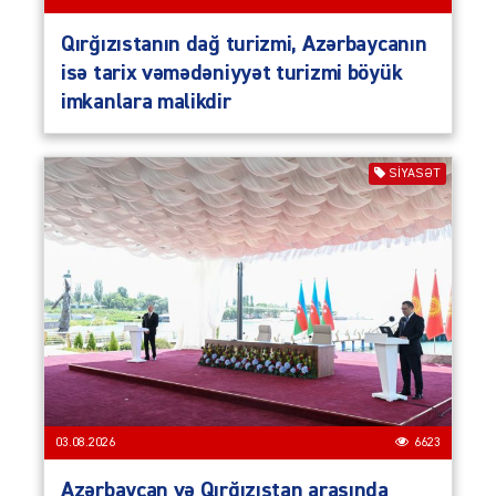
Qırğızıstanın dağ turizmi, Azərbaycanın
isə tarix vəmədəniyyət turizmi böyük
imkanlara malikdir
SIYASƏT
03.08.2026
6623
Azərbaycan və Qırğızıstan arasında