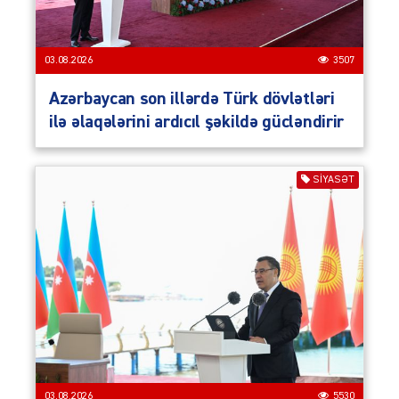
03.08.2026
3507
Azərbaycan son illərdə Türk dövlətləri
ilə əlaqələrini ardıcıl şəkildə gücləndirir
SIYASƏT
03.08.2026
5530