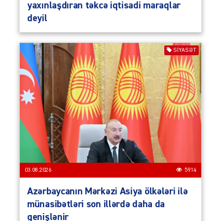
yaxınlaşdıran təkcə iqtisadi maraqlar
deyil
SIYASƏT
03.08.2026
5914
Azərbaycanın Mərkəzi Asiya ölkələri ilə
münasibətləri son illərdə daha da
genişlənir