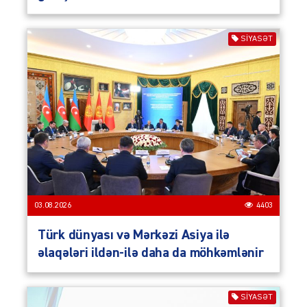
SIYASƏT
03.08.2026
4403
Türk dünyası və Mərkəzi Asiya ilə
əlaqələri ildən-ilə daha da möhkəmlənir
SIYASƏT