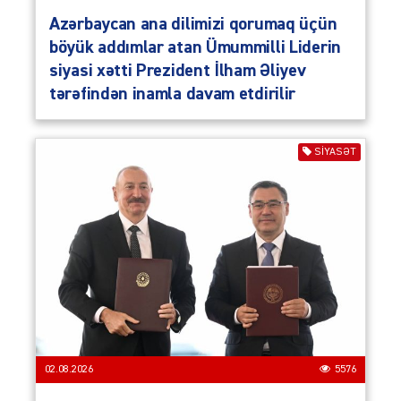
Azərbaycan ana dilimizi qorumaq üçün
böyük addımlar atan Ümummilli Liderin
siyasi xətti Prezident İlham Əliyev
tərəfindən inamla davam etdirilir
SIYASƏT
02.08.2026
5576