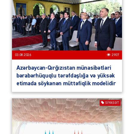
03.08.2026
2907
Azərbaycan-Qırğızıstan münasibətləri
bərabərhüquqlu tərəfdaşlığa və yüksək
etimada söykənən müttəfiqlik modelidir
SIYASƏT