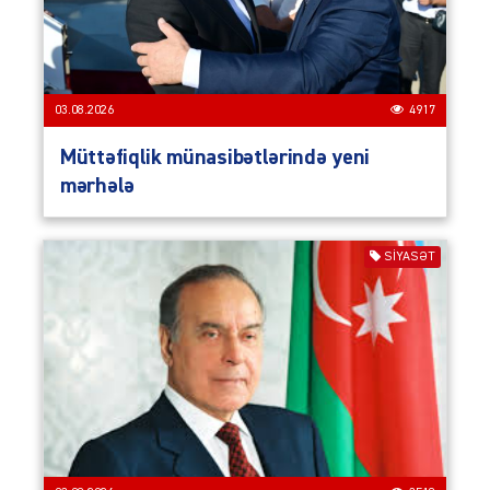
03.08.2026
4917
Müttəfiqlik münasibətlərində yeni
mərhələ
SIYASƏT