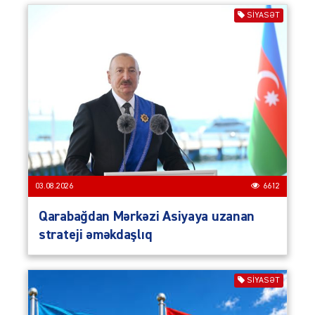
SIYASƏT
03.08.2026
6612
Qarabağdan Mərkəzi Asiyaya uzanan
strateji əməkdaşlıq
SIYASƏT