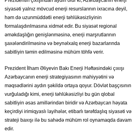
Prezidentin çıxışından aydın olur ki, Azərbaycanın enerji
siyasəti yalnız mövcud enerji resurslarının ixracına deyil,
həm də uzunmüddətli enerji təhlükəsizliyinin
formalaşdırılmasına xidmət edir. Bu siyasət regional
əməkdaşlığın genişlənməsinə, enerji marşrutlarının
şaxələndirilməsinə və beynəlxalq enerji bazarlarında
sabitliyin təmin edilməsinə mühüm töhfə verir.
Prezident İlham Əliyevin Bakı Enerji Həftəsindəki çıxışı
Azərbaycanın enerji strategiyasının mahiyyətini və
məqsədlərini aydın şəkildə ortaya qoyur. Dövlət başçısının
vurğuladığı kimi, enerji təhlükəsizliyi bu gün qlobal
sabitliyin əsas amillərindən biridir və Azərbaycan həyata
keçirdiyi irimiqyaslı layihələr, etibarlı tərəfdaşlıq siyasəti və
strateji baxışı ilə bu sahədə mühüm rol oynamaqda davam
edir.