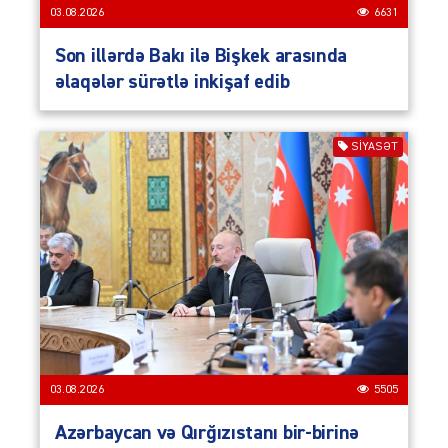
03.08.2026
6631
Son illərdə Bakı ilə Bişkek arasında
əlaqələr sürətlə inkişaf edib
SIYASƏT
03.08.2026
5505
Azərbaycan və Qırğızıstanı bir-birinə