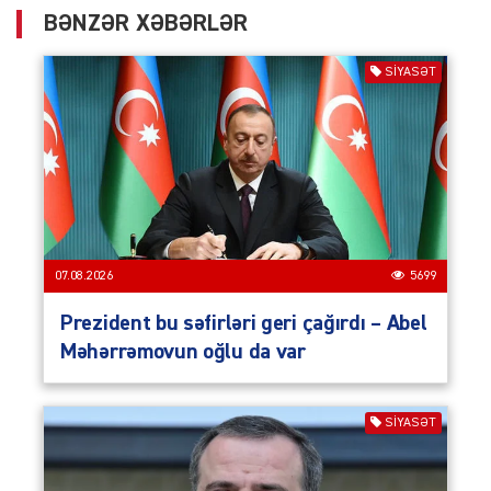
BƏNZƏR XƏBƏRLƏR
SIYASƏT
07.08.2026
5699
Prezident bu səfirləri geri çağırdı – Abel
Məhərrəmovun oğlu da var
SIYASƏT