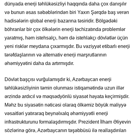
dünyada enerji təhlükəsizliyi haqqında daha çox danışılır
və bunun əsas səbəblərindən biri Yaxın Şərqdə baş verən
hadisələrin qlobal enerji bazarına təsiridir. Bölgədəki
böhranlar bir çox ölkələrin enerji təchizatında problemlər
yaratmış, həm istehsalçı, həm də istehlakçı dövlətlər üçün
yeni risklər meydana çıxarmışdır. Bu vəziyyət etibarlı enerji
tərəfdaşlarının və alternativ enerji marşrutlarının
əhəmiyyətini daha da artırmışdır.
Dövlət başçısı vurğulamışdır ki, Azərbaycan enerji
təhlükəsizliyinin təmin olunması istiqamətində uzun illər
ərzində ardıcıl və məqsədyönlü siyasət həyata keçirmişdir.
Məhz bu siyasətin nəticəsi olaraq ölkəmiz böyük maliyyə
vəsaitləri yatıraraq beynəlxalq əhəmiyyətli enerji
infrastrukturunu formalaşdırmışdır. Prezident İlham Əliyevin
sözlərinə görə, Azərbaycanın təşəbbüsü ilə reallaşdırılan