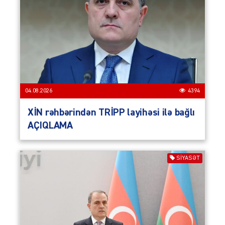
04.08.2026
4394
XİN rəhbərindən TRİPP layihəsi ilə bağlı
AÇIQLAMA
SIYASƏT