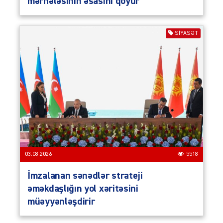
mərhələsinin əsasını qoyur
SIYASƏT
03.08.2026
5518
İmzalanan sənədlər strateji
əməkdaşlığın yol xəritəsini
müəyyənləşdirir