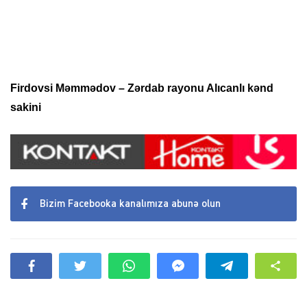
Firdovsi Məmmədov
– Zərdab rayonu Alıcanlı kənd
sakini
Bizim Facebooka kanalımıza abunə olun