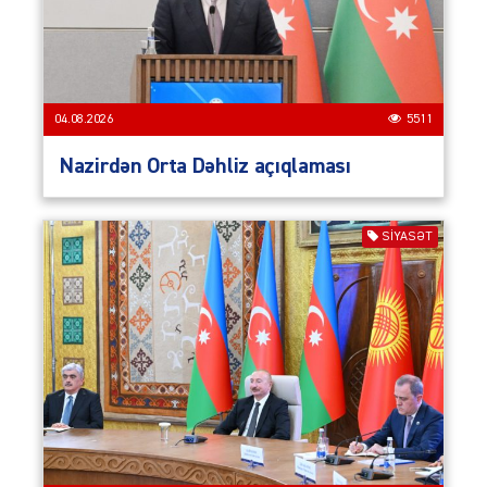
04.08.2026
5511
Nazirdən Orta Dəhliz açıqlaması
SIYASƏT