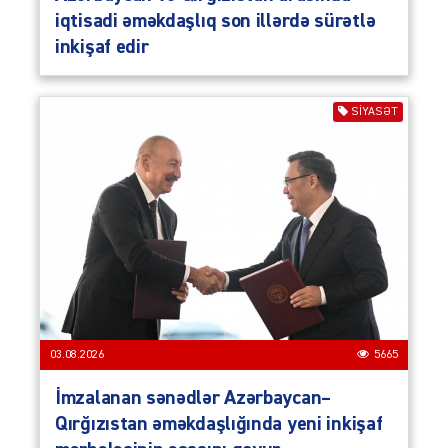
iqtisadi əməkdaşlıq son illərdə sürətlə
inkişaf edir
SIYASƏT
03.08.2026
5665
İmzalanan sənədlər Azərbaycan–
Qırğızıstan əməkdaşlığında yeni inkişaf