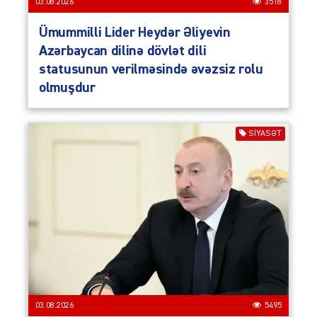
03.08.2026
3518
Ümummilli Lider Heydər Əliyevin
Azərbaycan dilinə dövlət dili
statusunun verilməsində əvəzsiz rolu
olmuşdur
SIYASƏT
03.08.2026
5495