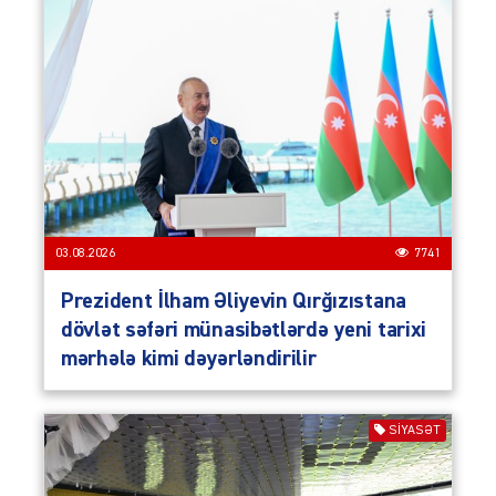
03.08.2026
7741
Prezident İlham Əliyevin Qırğızıstana
dövlət səfəri münasibətlərdə yeni tarixi
mərhələ kimi dəyərləndirilir
SIYASƏT