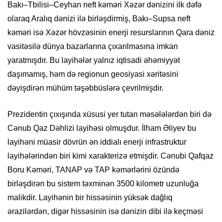
Bakı–Tbilisi–Ceyhan neft kəməri Xəzər dənizini ilk dəfə
olaraq Aralıq dənizi ilə birləşdirmiş, Bakı–Supsa neft
kəməri isə Xəzər hövzəsinin enerji resurslarının Qara dəniz
vasitəsilə dünya bazarlarına çıxarılmasına imkan
yaratmışdır. Bu layihələr yalnız iqtisadi əhəmiyyət
daşımamış, həm də regionun geosiyasi xəritəsini
dəyişdirən mühüm təşəbbüslərə çevrilmişdir.
Prezidentin çıxışında xüsusi yer tutan məsələlərdən biri də
Cənub Qaz Dəhlizi layihəsi olmuşdur. İlham Əliyev bu
layihəni müasir dövrün ən iddialı enerji infrastruktur
layihələrindən biri kimi xarakterizə etmişdir. Cənubi Qafqaz
Boru Kəməri, TANAP və TAP kəmərlərini özündə
birləşdirən bu sistem təxminən 3500 kilometr uzunluğa
malikdir. Layihənin bir hissəsinin yüksək dağlıq
ərazilərdən, digər hissəsinin isə dənizin dibi ilə keçməsi