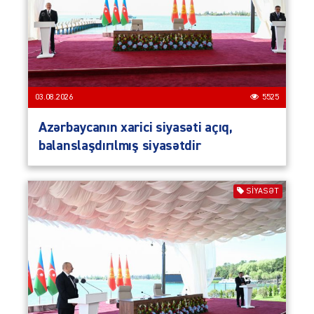
03.08.2026
5525
Azərbaycanın xarici siyasəti açıq,
balanslaşdırılmış siyasətdir
SIYASƏT