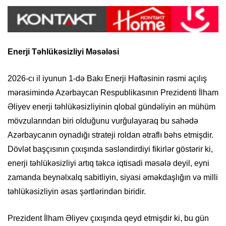
Enerji Təhlükəsizliyi Məsələsi
2026-cı il iyunun 1-də Bakı Enerji Həftəsinin rəsmi açılış
mərasimində Azərbaycan Respublikasının Prezidenti İlham
Əliyev enerji təhlükəsizliyinin qlobal gündəliyin ən mühüm
mövzularından biri olduğunu vurğulayaraq bu sahədə
Azərbaycanın oynadığı strateji roldan ətraflı bəhs etmişdir.
Dövlət başçısının çıxışında səsləndirdiyi fikirlər göstərir ki,
enerji təhlükəsizliyi artıq təkcə iqtisadi məsələ deyil, eyni
zamanda beynəlxalq sabitliyin, siyasi əməkdaşlığın və milli
təhlükəsizliyin əsas şərtlərindən biridir.
Prezident İlham Əliyev çıxışında qeyd etmişdir ki, bu gün