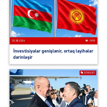
03.08.2026
3909
İnvestisiyalar genişlənir, ortaq layihələr
dərinləşir
SIYASƏT