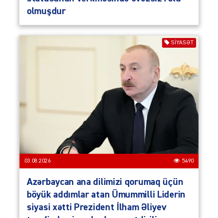
olmuşdur
SIYASƏT
03.08.2026
5490
Azərbaycan ana dilimizi qorumaq üçün
böyük addımlar atan Ümummilli Liderin
siyasi xətti Prezident İlham Əliyev