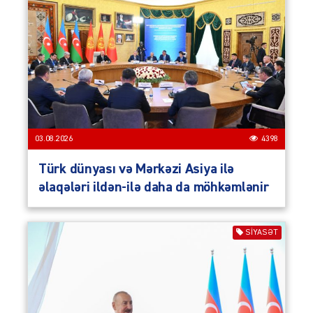
03.08.2026
4398
Türk dünyası və Mərkəzi Asiya ilə
əlaqələri ildən-ilə daha da möhkəmlənir
SIYASƏT