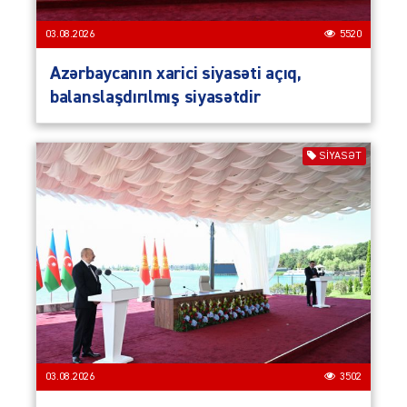
03.08.2026
5520
Azərbaycanın xarici siyasəti açıq,
balanslaşdırılmış siyasətdir
SIYASƏT
03.08.2026
3502