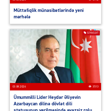
Müttəfiqlik münasibətlərində yeni
mərhələ
SIYASƏT
03.08.2026
3513
Ümummilli Lider Heydər Əliyevin
Azərbaycan dilinə dövlət dili
statusunun verilməsində əvəzsiz rolu