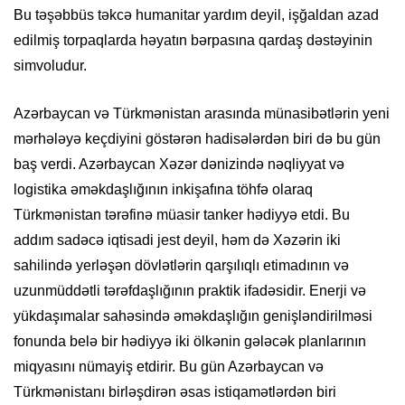
Bu təşəbbüs təkcə humanitar yardım deyil, işğaldan azad
edilmiş torpaqlarda həyatın bərpasına qardaş dəstəyinin
simvoludur.
Azərbaycan və Türkmənistan arasında münasibətlərin yeni
mərhələyə keçdiyini göstərən hadisələrdən biri də bu gün
baş verdi. Azərbaycan Xəzər dənizində nəqliyyat və
logistika əməkdaşlığının inkişafına töhfə olaraq
Türkmənistan tərəfinə müasir tanker hədiyyə etdi. Bu
addım sadəcə iqtisadi jest deyil, həm də Xəzərin iki
sahilində yerləşən dövlətlərin qarşılıqlı etimadının və
uzunmüddətli tərəfdaşlığının praktik ifadəsidir. Enerji və
yükdaşımalar sahəsində əməkdaşlığın genişləndirilməsi
fonunda belə bir hədiyyə iki ölkənin gələcək planlarının
miqyasını nümayiş etdirir. Bu gün Azərbaycan və
Türkmənistanı birləşdirən əsas istiqamətlərdən biri