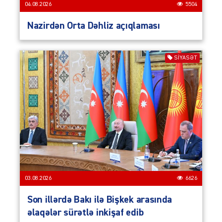
04.08.2026
5504
Nazirdən Orta Dəhliz açıqlaması
SIYASƏT
03.08.2026
6626
Son illərdə Bakı ilə Bişkek arasında
əlaqələr sürətlə inkişaf edib