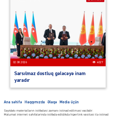
02.08.2026
4027
Sarsılmaz dostluq gələcəyə inam
yaradır
Ana səhifə
Haqqımızda
Əlaqə
Media üçün
Saytdakı materialların istifadəsi zamanı istinad edilməsi vacibdir.
Məlumat internet səhifələrində istifadə edildikdə hiperlink vasitəsi ilə istinad