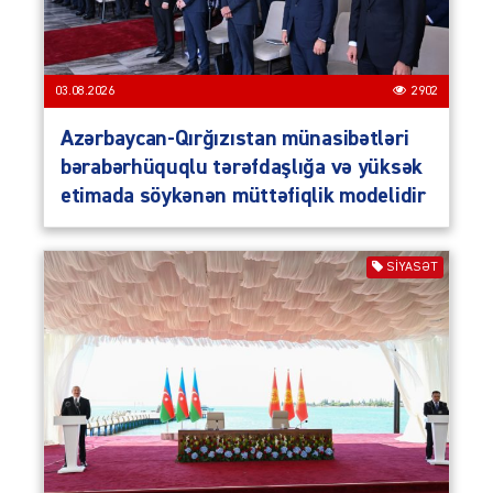
03.08.2026
2902
Azərbaycan-Qırğızıstan münasibətləri
bərabərhüquqlu tərəfdaşlığa və yüksək
etimada söykənən müttəfiqlik modelidir
SIYASƏT