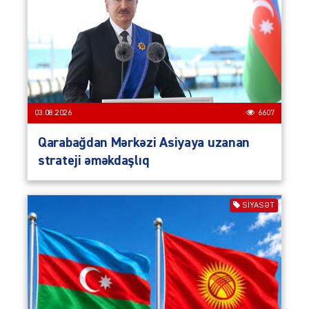
03.08.2026
6607
Qarabağdan Mərkəzi Asiyaya uzanan
strateji əməkdaşlıq
SIYASƏT