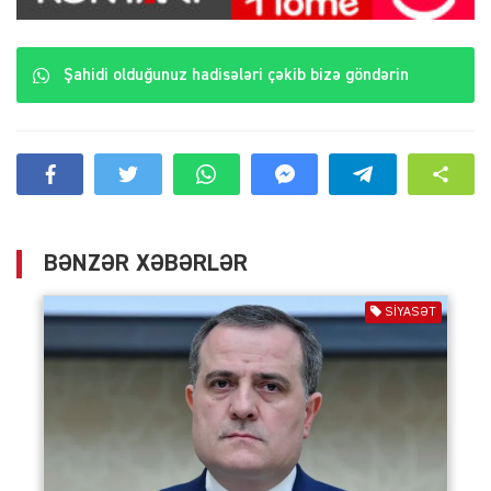
Şahidi olduğunuz hadisələri çəkib bizə göndərin
BƏNZƏR XƏBƏRLƏR
SIYASƏT