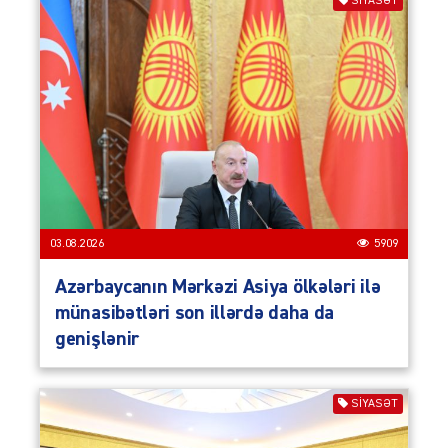
SIYASƏT
03.08.2026
5909
Azərbaycanın Mərkəzi Asiya ölkələri ilə
münasibətləri son illərdə daha da
genişlənir
SIYASƏT