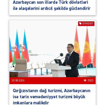
Azərbaycan son illərdə Türk dövlətləri
ilə əlaqələrini ardıcıl şəkildə gücləndirir
SIYASƏT
03.08.2026
5525
Qırğızıstanın dağ turizmi, Azərbaycanın
isə tarix vəmədəniyyət turizmi böyük
imkanlara malikdir