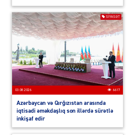
SIYASƏT
03.08.2026
6617
Azərbaycan və Qırğızıstan arasında
iqtisadi əməkdaşlıq son illərdə sürətlə
inkişaf edir