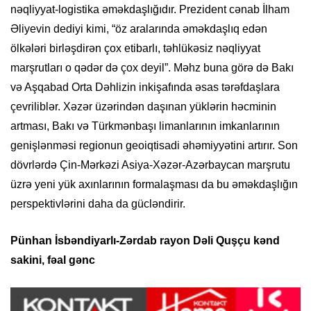
nəqliyyat-logistika əməkdaşlığıdır. Prezident cənab İlham
Əliyevin dediyi kimi, “öz aralarında əməkdaşlıq edən
ölkələri birləşdirən çox etibarlı, təhlükəsiz nəqliyyat
marşrutları o qədər də çox deyil”. Məhz buna görə də Bakı
və Aşqabad Orta Dəhlizin inkişafında əsas tərəfdaşlara
çevriliblər. Xəzər üzərindən daşınan yüklərin həcminin
artması, Bakı və Türkmənbaşı limanlarının imkanlarının
genişlənməsi regionun geoiqtisadi əhəmiyyətini artırır. Son
dövrlərdə Çin-Mərkəzi Asiya-Xəzər-Azərbaycan marşrutu
üzrə yeni yük axınlarının formalaşması da bu əməkdaşlığın
perspektivlərini daha da gücləndirir.
Pünhan İsbəndiyarlı-Zərdab rayon Dəli Quşçu kənd
sakini, fəal gənc