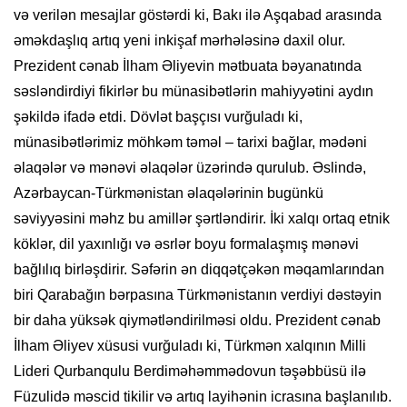
və verilən mesajlar göstərdi ki, Bakı ilə Aşqabad arasında
əməkdaşlıq artıq yeni inkişaf mərhələsinə daxil olur.
Prezident cənab İlham Əliyevin mətbuata bəyanatında
səsləndirdiyi fikirlər bu münasibətlərin mahiyyətini aydın
şəkildə ifadə etdi. Dövlət başçısı vurğuladı ki,
münasibətlərimiz möhkəm təməl – tarixi bağlar, mədəni
əlaqələr və mənəvi əlaqələr üzərində qurulub. Əslində,
Azərbaycan-Türkmənistan əlaqələrinin bugünkü
səviyyəsini məhz bu amillər şərtləndirir. İki xalqı ortaq etnik
köklər, dil yaxınlığı və əsrlər boyu formalaşmış mənəvi
bağlılıq birləşdirir. Səfərin ən diqqətçəkən məqamlarından
biri Qarabağın bərpasına Türkmənistanın verdiyi dəstəyin
bir daha yüksək qiymətləndirilməsi oldu. Prezident cənab
İlham Əliyev xüsusi vurğuladı ki, Türkmən xalqının Milli
Lideri Qurbanqulu Berdiməhəmmədovun təşəbbüsü ilə
Füzulidə məscid tikilir və artıq layihənin icrasına başlanılıb.