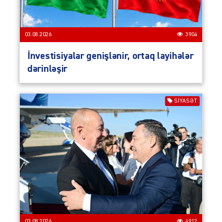
03.08.2026
3904
İnvestisiyalar genişlənir, ortaq layihələr
dərinləşir
SIYASƏT
03.08.2026
4912