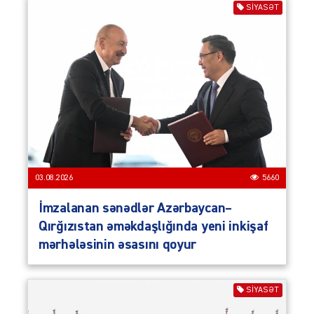
SIYASƏT
03.08.2026
5660
İmzalanan sənədlər Azərbaycan–
Qırğızıstan əməkdaşlığında yeni inkişaf
mərhələsinin əsasını qoyur
SIYASƏT