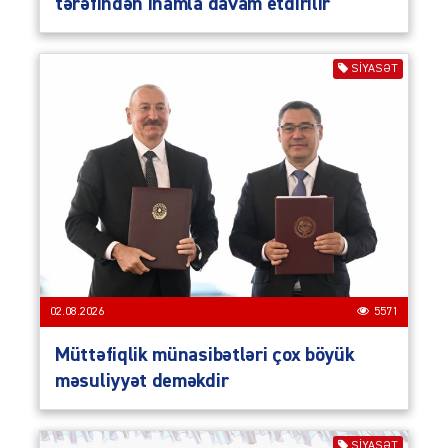
tərəfindən inamla davam etdirilir
SIYASƏT
02.08.2026
5571
Müttəfiqlik münasibətləri çox böyük
məsuliyyət deməkdir
SIYASƏT