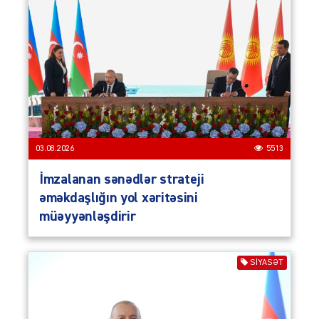
03.08.2026
5513
İmzalanan sənədlər strateji
əməkdaşlığın yol xəritəsini
müəyyənləşdirir
SIYASƏT