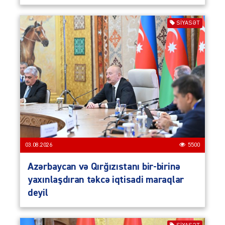
SIYASƏT
03.08.2026
5500
Azərbaycan və Qırğızıstanı bir-birinə
yaxınlaşdıran təkcə iqtisadi maraqlar
deyil