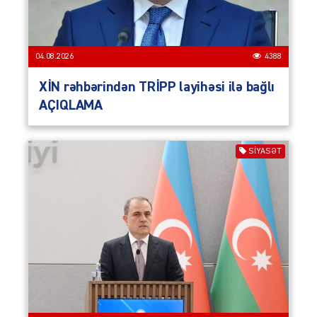
04.08.2026
4388
XİN rəhbərindən TRİPP layihəsi ilə bağlı
AÇIQLAMA
SIYASƏT