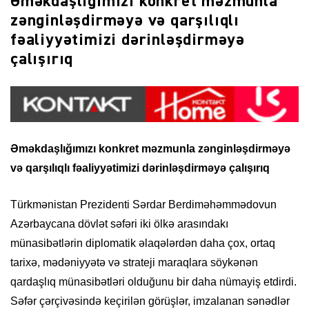
Əməkdaşlığımızı konkret məzmunla
zənginləşdirməyə və qarşılıqlı
fəaliyyətimizi dərinləşdirməyə
çalışırıq
Əməkdaşlığımızı konkret məzmunla zənginləşdirməyə
və qarşılıqlı fəaliyyətimizi dərinləşdirməyə çalışırıq
Türkmənistan Prezidenti Sərdar Berdiməhəmmədovun
Azərbaycana dövlət səfəri iki ölkə arasındakı
münasibətlərin diplomatik əlaqələrdən daha çox, ortaq
tarixə, mədəniyyətə və strateji maraqlara söykənən
qardaşlıq münasibətləri olduğunu bir daha nümayiş etdirdi.
Səfər çərçivəsində keçirilən görüşlər, imzalanan sənədlər