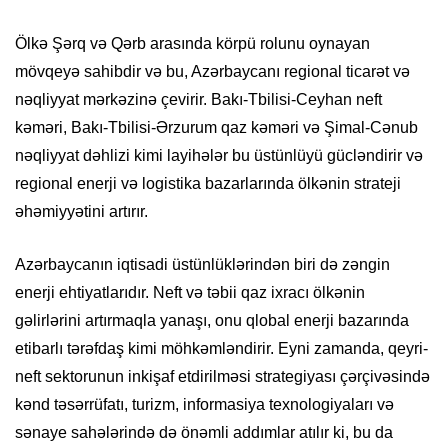
Ölkə Şərq və Qərb arasında körpü rolunu oynayan
mövqeyə sahibdir və bu, Azərbaycanı regional ticarət və
nəqliyyat mərkəzinə çevirir. Bakı-Tbilisi-Ceyhan neft
kəməri, Bakı-Tbilisi-Ərzurum qaz kəməri və Şimal-Cənub
nəqliyyat dəhlizi kimi layihələr bu üstünlüyü gücləndirir və
regional enerji və logistika bazarlarında ölkənin strateji
əhəmiyyətini artırır.
Azərbaycanın iqtisadi üstünlüklərindən biri də zəngin
enerji ehtiyatlarıdır. Neft və təbii qaz ixracı ölkənin
gəlirlərini artırmaqla yanaşı, onu qlobal enerji bazarında
etibarlı tərəfdaş kimi möhkəmləndirir. Eyni zamanda, qeyri-
neft sektorunun inkişaf etdirilməsi strategiyası çərçivəsində
kənd təsərrüfatı, turizm, informasiya texnologiyaları və
sənaye sahələrində də önəmli addımlar atılır ki, bu da