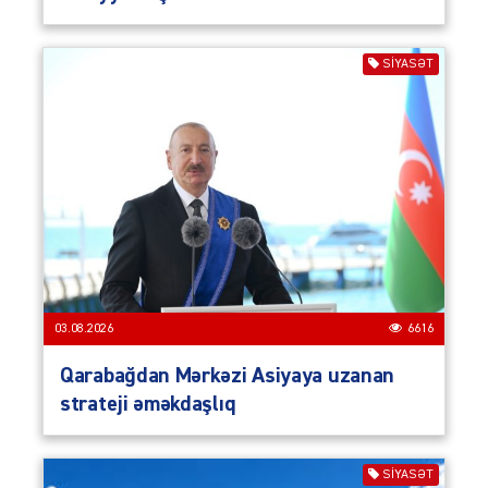
SIYASƏT
03.08.2026
6616
Qarabağdan Mərkəzi Asiyaya uzanan
strateji əməkdaşlıq
SIYASƏT