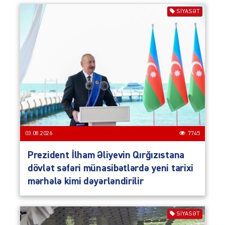
SIYASƏT
03.08.2026
7745
Prezident İlham Əliyevin Qırğızıstana
dövlət səfəri münasibətlərdə yeni tarixi
mərhələ kimi dəyərləndirilir
SIYASƏT