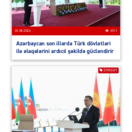
03.08.2026
3511
Azərbaycan son illərdə Türk dövlətləri
ilə əlaqələrini ardıcıl şəkildə gücləndirir
SIYASƏT