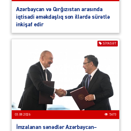
Azərbaycan və Qırğızıstan arasında
iqtisadi əməkdaşlıq son illərdə sürətlə
inkişaf edir
SIYASƏT
03.08.2026
5673
İmzalanan sənədlər Azərbaycan–