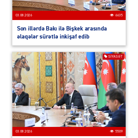
03.08.2026
6635
Son illərdə Bakı ilə Bişkek arasında
əlaqələr sürətlə inkişaf edib
SIYASƏT
03.08.2026
5509