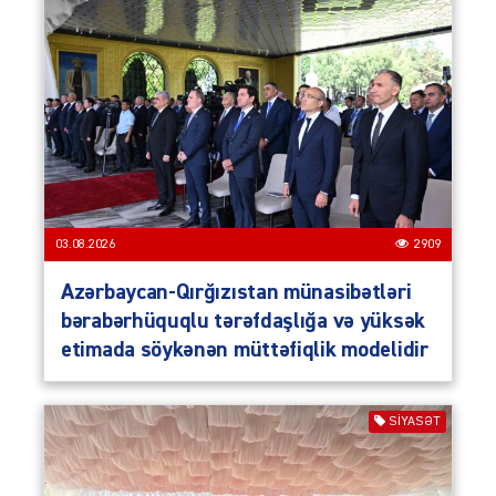
03.08.2026
2909
Azərbaycan-Qırğızıstan münasibətləri
bərabərhüquqlu tərəfdaşlığa və yüksək
etimada söykənən müttəfiqlik modelidir
SIYASƏT