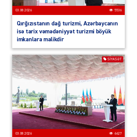
03.08.2026
5536
Qırğızıstanın dağ turizmi, Azərbaycanın
isə tarix vəmədəniyyət turizmi böyük
imkanlara malikdir
SIYASƏT
03.08.2026
6627