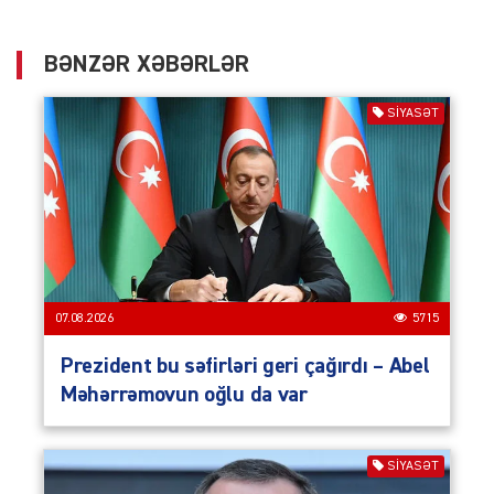
BƏNZƏR XƏBƏRLƏR
SIYASƏT
07.08.2026
5715
Prezident bu səfirləri geri çağırdı – Abel
Məhərrəmovun oğlu da var
SIYASƏT