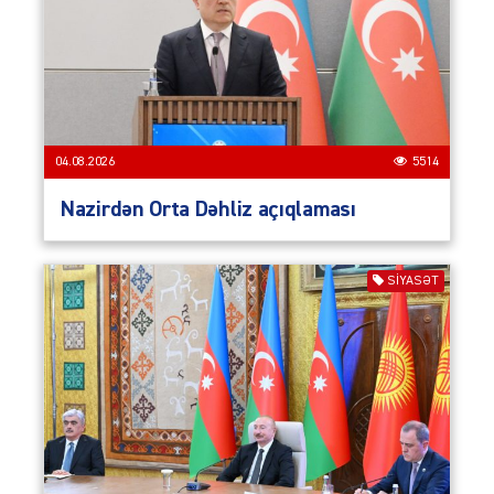
04.08.2026
5514
Nazirdən Orta Dəhliz açıqlaması
SIYASƏT