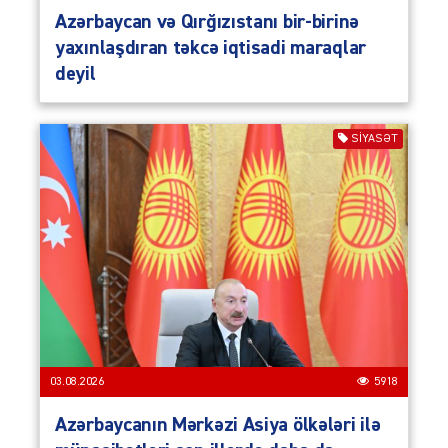
Azərbaycan və Qırğızıstanı bir-birinə
yaxınlaşdıran təkcə iqtisadi maraqlar
deyil
SIYASƏT
03.08.2026
5918
Azərbaycanın Mərkəzi Asiya ölkələri ilə