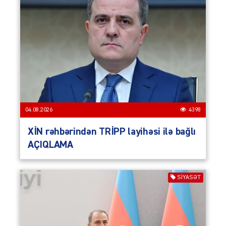
04.08.2026
4398
XİN rəhbərindən TRİPP layihəsi ilə bağlı
AÇIQLAMA
SIYASƏT