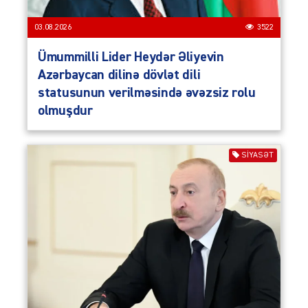
03.08.2026
3522
Ümummilli Lider Heydər Əliyevin
Azərbaycan dilinə dövlət dili
statusunun verilməsində əvəzsiz rolu
olmuşdur
SIYASƏT