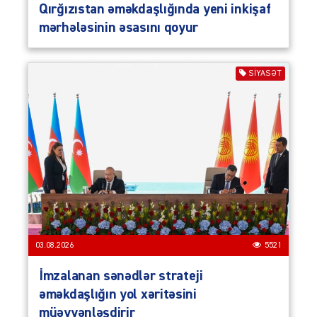
Qırğızıstan əməkdaşlığında yeni inkişaf
mərhələsinin əsasını qoyur
SIYASƏT
03.08.2026
5521
İmzalanan sənədlər strateji
əməkdaşlığın yol xəritəsini
müəyyənləşdirir