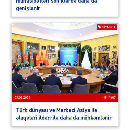
münasibətləri son illərdə daha da
genişlənir
SIYASƏT
03.08.2026
4407
Türk dünyası və Mərkəzi Asiya ilə
əlaqələri ildən-ilə daha da möhkəmlənir