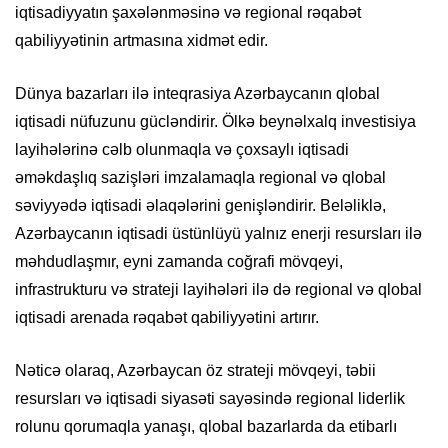
iqtisadiyyatın şaxələnməsinə və regional rəqabət
qabiliyyətinin artmasına xidmət edir.
Dünya bazarları ilə inteqrasiya Azərbaycanın qlobal
iqtisadi nüfuzunu gücləndirir. Ölkə beynəlxalq investisiya
layihələrinə cəlb olunmaqla və çoxsaylı iqtisadi
əməkdaşlıq sazişləri imzalamaqla regional və qlobal
səviyyədə iqtisadi əlaqələrini genişləndirir. Beləliklə,
Azərbaycanın iqtisadi üstünlüyü yalnız enerji resursları ilə
məhdudlaşmır, eyni zamanda coğrafi mövqeyi,
infrastrukturu və strateji layihələri ilə də regional və qlobal
iqtisadi arenada rəqabət qabiliyyətini artırır.
Nəticə olaraq, Azərbaycan öz strateji mövqeyi, təbii
resursları və iqtisadi siyasəti sayəsində regional liderlik
rolunu qorumaqla yanaşı, qlobal bazarlarda da etibarlı