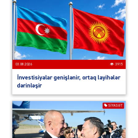
03.08.2026
3915
İnvestisiyalar genişlənir, ortaq layihələr
dərinləşir
SIYASƏT