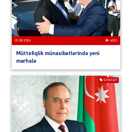
03.08.2026
4923
Müttəfiqlik münasibətlərində yeni
mərhələ
SIYASƏT