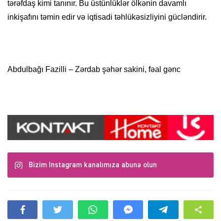
tərəfdaş kimi tanınır. Bu üstünlüklər ölkənin davamlı
inkişafını təmin edir və iqtisadi təhlükəsizliyini gücləndirir.
Abdulbağı Fazilli – Zərdab şəhər sakini, fəal gənc
Bizim Instagram kanalımıza abunə olun