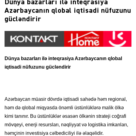
Dünya bazarları ilə inteqrasiya
Azərbaycanın qlobal iqtisadi nüfuzunu
gücləndirir
Dünya bazarları ilə inteqrasiya Azərbaycanın qlobal
iqtisadi nüfuzunu gücləndirir
Azərbaycan müasir dövrdə iqtisadi sahədə həm regional,
həm də qlobal miqyasda önəmli üstünlüklərə malik ölkə
kimi tanınır. Bu üstünlüklər əsasən ölkənin strateji coğrafi
mövqeyi, enerji resursları, nəqliyyat və logistika imkanları,
həmçinin investisiya cəlbediciliyi ilə əlaqəlidir.