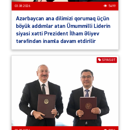
03.08.2026
5499
Azərbaycan ana dilimizi qorumaq üçün
böyük addımlar atan Ümummilli Liderin
siyasi xətti Prezident İlham Əliyev
tərəfindən inamla davam etdirilir
SIYASƏT