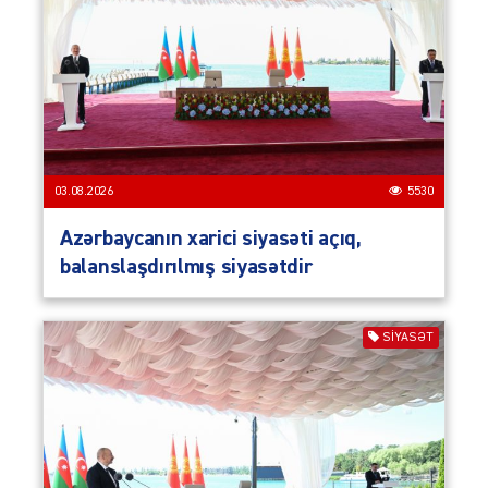
03.08.2026
5530
Azərbaycanın xarici siyasəti açıq,
balanslaşdırılmış siyasətdir
SIYASƏT