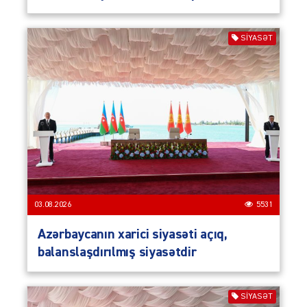
SIYASƏT
03.08.2026
5531
Azərbaycanın xarici siyasəti açıq,
balanslaşdırılmış siyasətdir
SIYASƏT