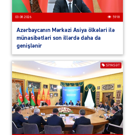
03.08.2026
5918
Azərbaycanın Mərkəzi Asiya ölkələri ilə
münasibətləri son illərdə daha da
genişlənir
SIYASƏT