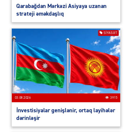
Qarabağdan Mərkəzi Asiyaya uzanan
strateji əməkdaşlıq
SIYASƏT
03.08.2026
3915
İnvestisiyalar genişlənir, ortaq layihələr
dərinləşir