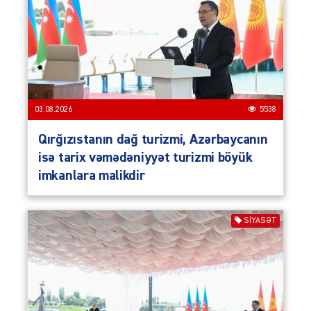
03.08.2026
5538
Qırğızıstanın dağ turizmi, Azərbaycanın
isə tarix vəmədəniyyət turizmi böyük
imkanlara malikdir
SIYASƏT