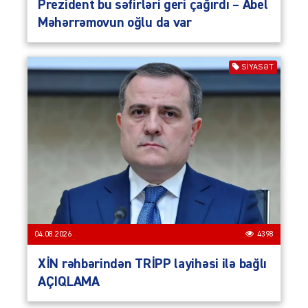
Prezident bu səfirləri geri çağırdı – Abel
Məhərrəmovun oğlu da var
SIYASƏT
04.08.2026
4398
XİN rəhbərindən TRİPP layihəsi ilə bağlı
AÇIQLAMA