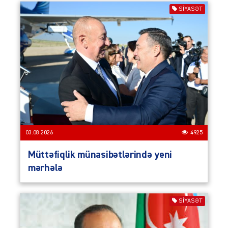
SIYASƏT
03.08.2026
4925
Müttəfiqlik münasibətlərində yeni
mərhələ
SIYASƏT