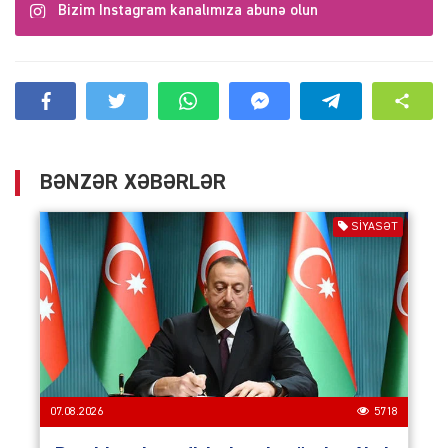
Bizim Instagram kanalımıza abunə olun
BƏNZƏR XƏBƏRLƏR
SIYASƏT
07.08.2026
5718