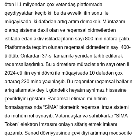
ötən il 1 milyondan çox vətəndaş platformada
qeydiyyatdan keçib ki, bu da əvvəlki ilin sonu ilə
müqayisədə iki dəfədən artıq artım deməkdir. Müntəzəm
olaraq sistemə daxil olan və rəqəmsal xidmətlərdən
istifadə edən aktiv istifadəçilərin sayı 800 min nəfərə çatıb.
Platformada təqdim olunan rəqəmsal xidmətlərin sayı 400-
ü ötüb. Onlardan 37-si tamamilə yenidən tərtib edilərək
rəqəmsallaşdırılıb. Bu xidmətlərə müraciətlərin sayı ötən il
2024-cü ilin eyni dövrü ilə müqayisədə 10 dəfədən çox
artaraq 220 minə yaxınlaşıb. Bu rəqəmlər rəqəmsal həllərin
artıq alternativ deyil, gündəlik həyatın ayrılmaz hissəsinə
çevrildiyini göstərir. Rəqəmsal etimad mühitinin
formalaşmasında “SİMA” biometrik rəqəmsal imza sistemi
də mühüm rol oynayıb. Vətəndaşlar və sahibkarlar “SİMA
Token” elektron imzasını onlayn sifariş etmək imkanı
qazanıb. Sənəd dövriyyəsində çevikliyi artırmaq məqsədilə