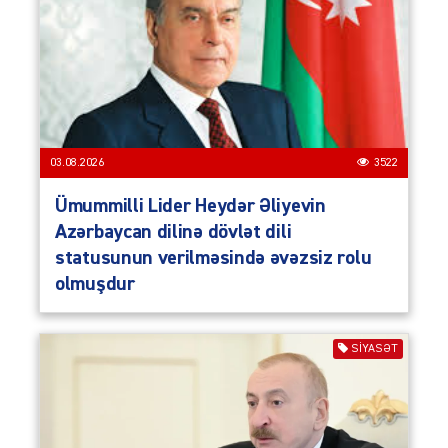
03.08.2026
3522
Ümummilli Lider Heydər Əliyevin
Azərbaycan dilinə dövlət dili
statusunun verilməsində əvəzsiz rolu
olmuşdur
SIYASƏT