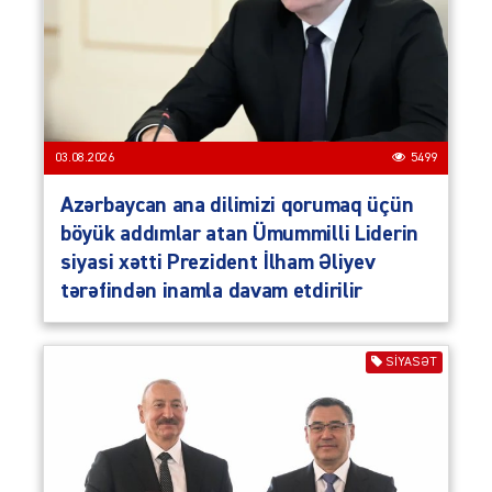
03.08.2026
5499
Azərbaycan ana dilimizi qorumaq üçün
böyük addımlar atan Ümummilli Liderin
siyasi xətti Prezident İlham Əliyev
tərəfindən inamla davam etdirilir
SIYASƏT