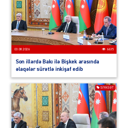
03.08.2026
6635
Son illərdə Bakı ilə Bişkek arasında
əlaqələr sürətlə inkişaf edib
SIYASƏT