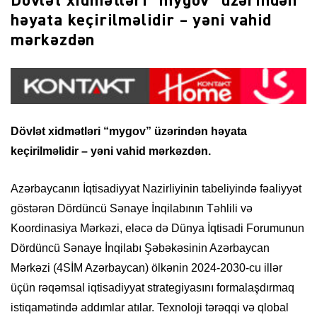
Dövlət xidmətləri “mygov” üzərindən
həyata keçirilməlidir – yəni vahid
mərkəzdən
Dövlət xidmətləri “mygov” üzərindən həyata
keçirilməlidir – yəni vahid mərkəzdən.
Azərbaycanın İqtisadiyyat Nazirliyinin tabeliyində fəaliyyət
göstərən Dördüncü Sənaye İnqilabının Təhlili və
Koordinasiya Mərkəzi, eləcə də Dünya İqtisadi Forumunun
Dördüncü Sənaye İnqilabı Şəbəkəsinin Azərbaycan
Mərkəzi (4SİM Azərbaycan) ölkənin 2024-2030-cu illər
üçün rəqəmsal iqtisadiyyat strategiyasını formalaşdırmaq
istiqamətində addımlar atılar. Texnoloji tərəqqi və qlobal