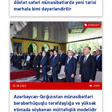
dövlət səfəri münasibətlərdə yeni tarixi
mərhələ kimi dəyərləndirilir
SIYASƏT
03.08.2026
2909
Azərbaycan-Qırğızıstan münasibətləri
bərabərhüquqlu tərəfdaşlığa və yüksək
etimada söykənən müttəfiqlik modelidir