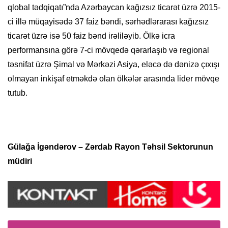
qlobal tədqiqatı”nda Azərbaycan kağızsız ticarət üzrə 2015-
ci illə müqayisədə 37 faiz bəndi, sərhədlərarası kağızsız
ticarət üzrə isə 50 faiz bənd irəliləyib. Ölkə icra
performansına görə 7-ci mövqedə qərarlaşıb və regional
təsnifat üzrə Şimal və Mərkəzi Asiya, eləcə də dənizə çıxışı
olmayan inkişaf etməkdə olan ölkələr arasında lider mövqe
tutub.
Gülağa İgəndərov – Zərdab Rayon Təhsil Sektorunun
müdiri