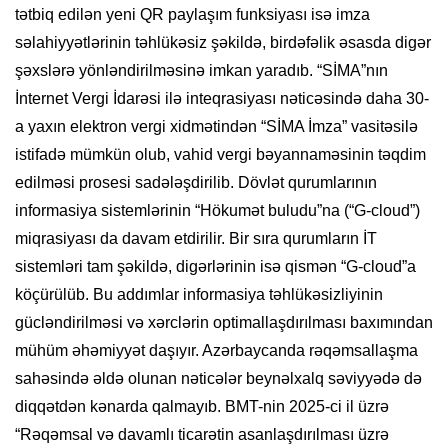
tətbiq edilən yeni QR paylaşım funksiyası isə imza
səlahiyyətlərinin təhlükəsiz şəkildə, birdəfəlik əsasda digər
şəxslərə yönləndirilməsinə imkan yaradıb. “SİMA”nın
İnternet Vergi İdarəsi ilə inteqrasiyası nəticəsində daha 30-
a yaxın elektron vergi xidmətindən “SİMA İmza” vasitəsilə
istifadə mümkün olub, vahid vergi bəyannaməsinin təqdim
edilməsi prosesi sadələşdirilib. Dövlət qurumlarının
informasiya sistemlərinin “Hökumət buludu”na (“G-cloud”)
miqrasiyası da davam etdirilir. Bir sıra qurumların İT
sistemləri tam şəkildə, digərlərinin isə qismən “G-cloud”a
köçürülüb. Bu addımlar informasiya təhlükəsizliyinin
gücləndirilməsi və xərclərin optimallaşdırılması baxımından
mühüm əhəmiyyət daşıyır. Azərbaycanda rəqəmsallaşma
sahəsində əldə olunan nəticələr beynəlxalq səviyyədə də
diqqətdən kənarda qalmayıb. BMT-nin 2025-ci il üzrə
“Rəqəmsal və davamlı ticarətin asanlaşdırılması üzrə