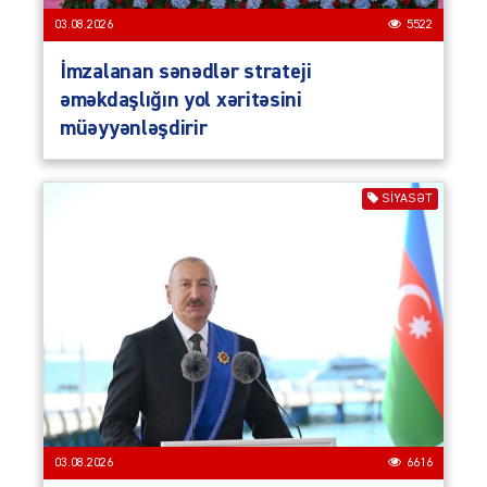
03.08.2026
5522
İmzalanan sənədlər strateji
əməkdaşlığın yol xəritəsini
müəyyənləşdirir
SIYASƏT
03.08.2026
6616