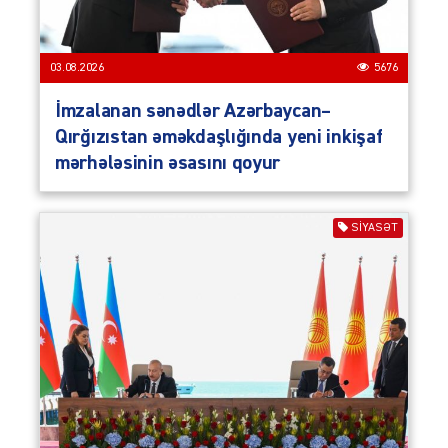
03.08.2026
5676
İmzalanan sənədlər Azərbaycan–
Qırğızıstan əməkdaşlığında yeni inkişaf
mərhələsinin əsasını qoyur
SIYASƏT