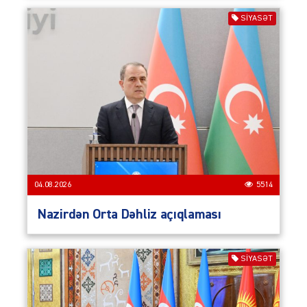
SIYASƏT
04.08.2026
5514
Nazirdən Orta Dəhliz açıqlaması
SIYASƏT