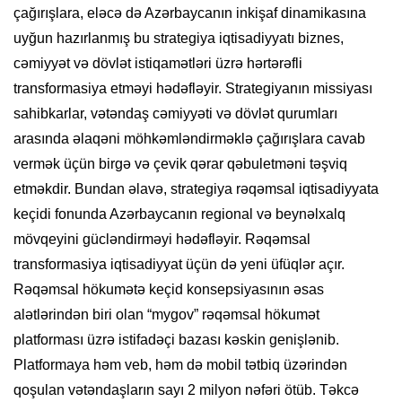
çağırışlara, eləcə də Azərbaycanın inkişaf dinamikasına
uyğun hazırlanmış bu strategiya iqtisadiyyatı biznes,
cəmiyyət və dövlət istiqamətləri üzrə hərtərəfli
transformasiya etməyi hədəfləyir. Strategiyanın missiyası
sahibkarlar, vətəndaş cəmiyyəti və dövlət qurumları
arasında əlaqəni möhkəmləndirməklə çağırışlara cavab
vermək üçün birgə və çevik qərar qəbuletməni təşviq
etməkdir. Bundan əlavə, strategiya rəqəmsal iqtisadiyyata
keçidi fonunda Azərbaycanın regional və beynəlxalq
mövqeyini gücləndirməyi hədəfləyir. Rəqəmsal
transformasiya iqtisadiyyat üçün də yeni üfüqlər açır.
Rəqəmsal hökumətə keçid konsepsiyasının əsas
alətlərindən biri olan “mygov” rəqəmsal hökumət
platforması üzrə istifadəçi bazası kəskin genişlənib.
Platformaya həm veb, həm də mobil tətbiq üzərindən
qoşulan vətəndaşların sayı 2 milyon nəfəri ötüb. Təkcə