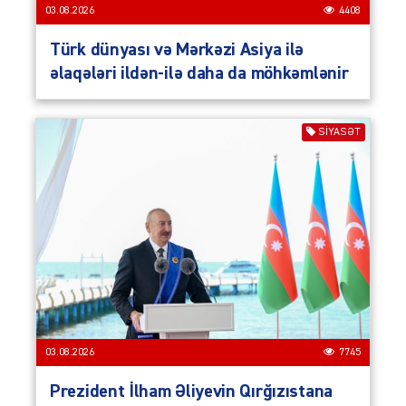
03.08.2026
4408
Türk dünyası və Mərkəzi Asiya ilə
əlaqələri ildən-ilə daha da möhkəmlənir
SIYASƏT
03.08.2026
7745
Prezident İlham Əliyevin Qırğızıstana