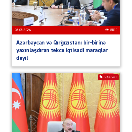
03.08.2026
5510
Azərbaycan və Qırğızıstanı bir-birinə
yaxınlaşdıran təkcə iqtisadi maraqlar
deyil
SIYASƏT