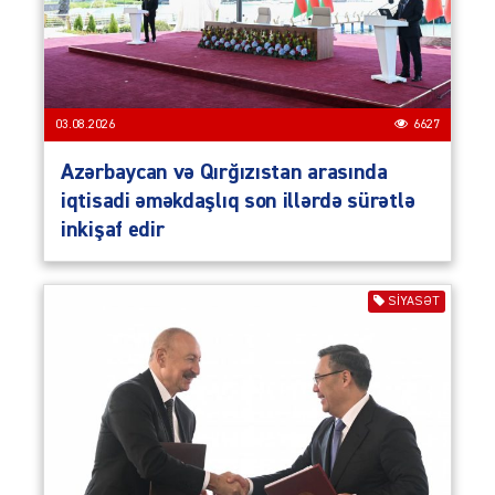
03.08.2026
6627
Azərbaycan və Qırğızıstan arasında
iqtisadi əməkdaşlıq son illərdə sürətlə
inkişaf edir
SIYASƏT