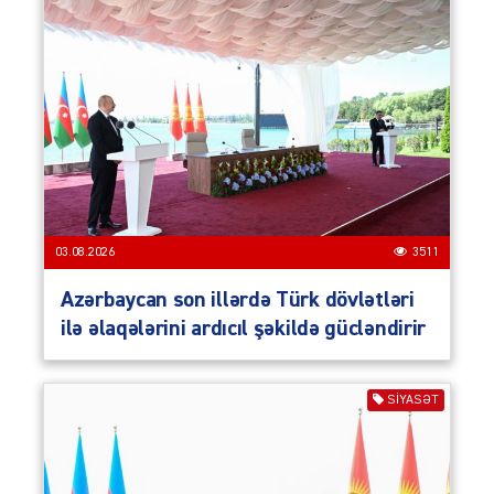
03.08.2026
3511
Azərbaycan son illərdə Türk dövlətləri
ilə əlaqələrini ardıcıl şəkildə gücləndirir
SIYASƏT