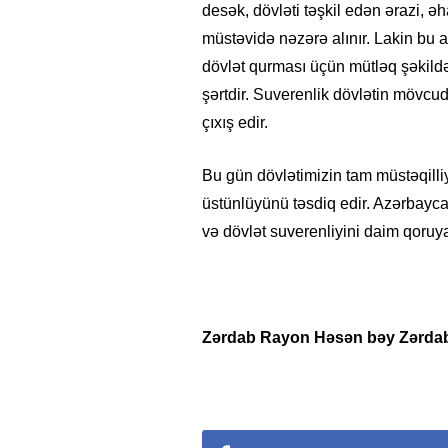
desək, dövləti təşkil edən ərazi, əh
müstəvidə nəzərə alınır. Lakin bu a
dövlət qurması üçün mütləq şəkild
şərtdir. Suverenlik dövlətin mövcud
çıxış edir.
Bu gün dövlətimizin tam müstəqilli
üstünlüyünü təsdiq edir. Azərbayca
və dövlət suverenliyini daim qoruy
Zərdab
R
ayon Həsən bəy Zərdab