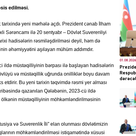
sis edilməsi.
 tarixində yeni mərhələ açdı. Prezident cənab İlham
ixli Sərəncamı ilə 20 sentyabr – Dövlət Suverenliyi
DÜNYA
arixi hadisələrin rəsmiləşdirilməsi deyil, həm də
əsinin əhəmiyyətini aşılayan mühüm addımdır.
01.08.2026
ldə müstəqilliyinin bərpası ilə başlayan hadisələrin
Prezide
Respubl
övlüyü və müstəqillik uğrunda onilliklər boyu davam
CƏMIY
dərəcəl
etdirir. Bu yeni tarixin təqvimdə rəsmi yer alması
ribəsində qazanılan Qələbənin, 2023-cü ildə
də ölkənin müstəqilliyinin möhkəmləndirilməsinin
XARİCİ
usiya və Suverenlik İli” elan olunması dövlətimizin
yaqlarının möhkəmləndirilməsi istiqamətində xüsusi