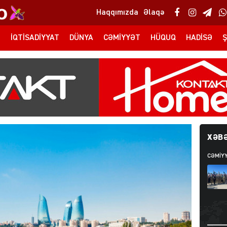
Haqqımızda
Əlaqə
T
İQTISADIYYAT
DÜNYA
CƏMIYYƏT
HÜQUQ
HADISƏ
Ş
XƏBƏ
CƏMIY