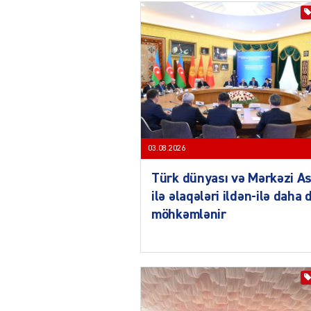
03.08.2026
Türk dünyası və Mərkəzi As
ilə əlaqələri ildən-ilə daha 
möhkəmlənir