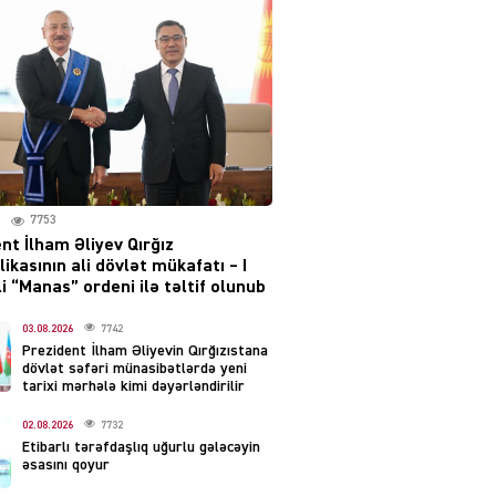
Moskvada güclü partlayış
səsləri eşidildi
07.08.2026
5480
Rusiya-Ukrayna
münaqişəsinin həllində
irəliləyiş var – Tramp
07.08.2026
7753
5492
nt İlham Əliyev Qırğız
ikasının ali dövlət mükafatı – I
YƏT
i “Manas” ordeni ilə təltif olunub
Prezident 2 fərman
imzaladı
03.08.2026
7742
Prezident İlham Əliyevin Qırğızıstana
07.08.2026
5482
dövlət səfəri münasibətlərdə yeni
tarixi mərhələ kimi dəyərləndirilir
 SİYASƏT
02.08.2026
7732
Tehran və İrəvandan
Etibarlı tərəfdaşlıq uğurlu gələcəyin
“Tramp yolu”na HƏMLƏ –
əsasını qoyur
REAKSİYA