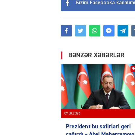
Bizim Facebooka kanalım
BƏNZƏR XƏBƏRLƏR
07.08.2026
Prezident bu səfirləri geri
çağırdı – Abel Məhərrəmov