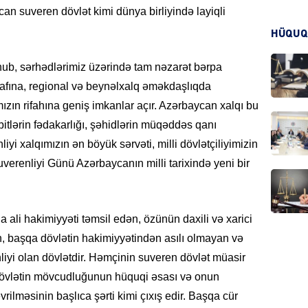
an suveren dövlət kimi dünya birliyində layiqli
HÜQUQ
KRIMIN
ub, sərhədlərimiz üzərində tam nəzarət bərpa
işafına, regional və beynəlxalq əməkdaşlıqda
zın rifahına geniş imkanlar açır. Azərbaycan xalqı bu
itlərin fədakarlığı, şəhidlərin müqəddəs qanı
HADIS
yi xalqımızın ən böyük sərvəti, milli dövlətçiliyimizin
uverenliyi Günü Azərbaycanın milli tarixində yeni bir
DÜNYA
ali hakimiyyəti təmsil edən, özünün daxili və xarici
, başqa dövlətin hakimiyyətindən asılı olmayan və
liyi olan dövlətdir. Həmçinin suveren dövlət müasir
 dövlətin mövcudluğunun hüquqi əsası və onun
ilməsinin başlıca şərti kimi çıxış edir. Başqa cür
HADIS