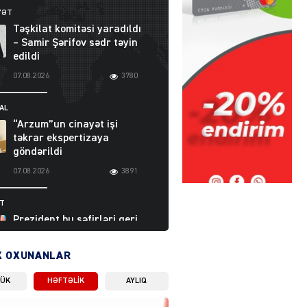
YƏT
Təşkilat komitəsi yaradıldı
– Samir Şərifov sədr təyin
edildi
07.08.2026
3780
AL
“Arzum”un cinayət işi
təkrar ekspertizaya
göndərildi
07.08.2026
3891
ƏT
Prezident bu səfirləri geri
çağırdı – Abel
Məhərrəmovun oğlu da var
X OXUNANLAR
07.08.2026
5704
LÜK
HƏFTƏLIK
AYLIQ