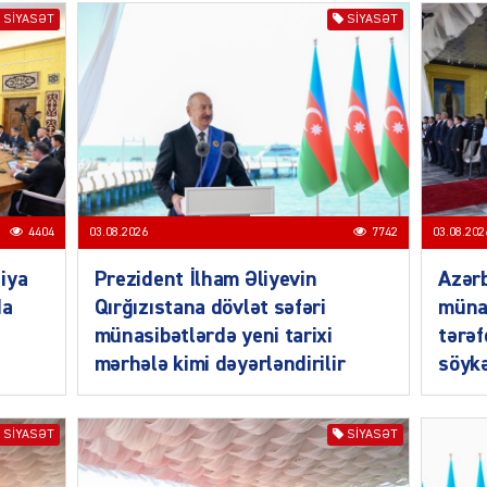
SIYASƏT
SIYASƏT
MANŞE
4404
03.08.2026
7742
03.08.202
iya
Prezident İlham Əliyevin
Azərb
SIYAS
da
Qırğızıstana dövlət səfəri
müna
münasibətlərdə yeni tarixi
tərəf
mərhələ kimi dəyərləndirilir
söykə
DÜNYA
SIYASƏT
SIYASƏT