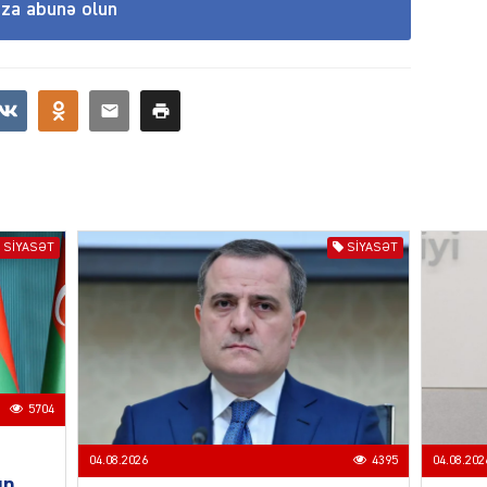
ıza abunə olun
CƏMIY
SIYAS
SIYASƏT
SIYASƏT
DÜNYA
5704
04.08.2026
4395
04.08.202
un