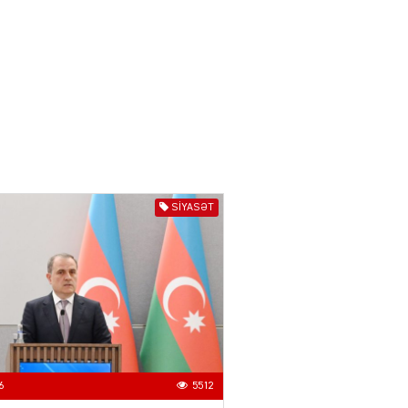
04.08.2026
3013
YƏT
Azərbaycanda sürücüsüz
nəqliyyat dövrü başlayır –
BELƏ işləyəcək
04.08.2026
4022
ƏT
SIYASƏT
XİN rəhbərindən TRİPP
layihəsi ilə bağlı AÇIQLAMA
04.08.2026
4395
Müharibə Rusiyanın belini
bükür
04.08.2026
4011
6
5512