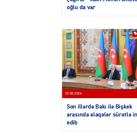
oğlu da var
03.08.2026
Son illərdə Bakı ilə Bişkek
arasında əlaqələr sürətlə i
edib