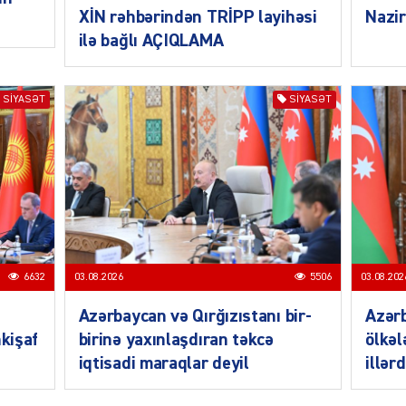
ŞOU-B
XİN rəhbərindən TRİPP layihəsi
Nazir
ilə bağlı AÇIQLAMA
SIYASƏT
SIYASƏT
CƏMIY
6632
03.08.2026
5506
03.08.202
CƏMIY
Azərbaycan və Qırğızıstanı bir-
Azər
nkişaf
birinə yaxınlaşdıran təkcə
ölkəl
iqtisadi maraqlar deyil
illər
CƏMIY