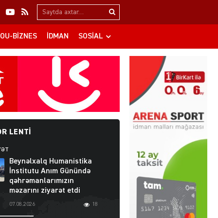
Search…
OU-BIZNES
İDMAN
SOSIAL
R LENTI
YƏT
Beynəlxalq Humanistika
İnstitutu Anım Günündə
qəhrəmanlarımızın
məzarını ziyarət etdi
07.08.2026
18