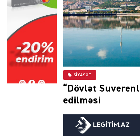
SIYASƏT
“Dövlət Suverenl
edilməsi