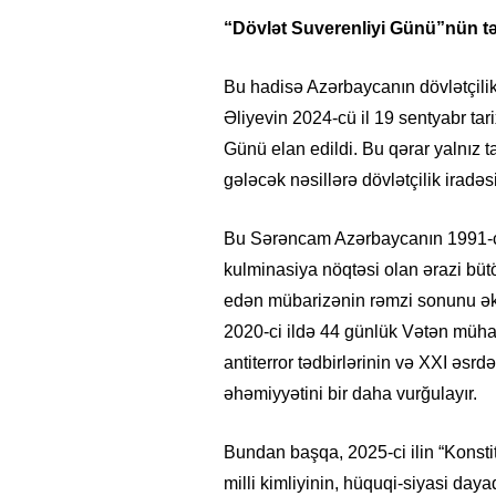
“Dövlət Suverenliyi Günü”nün tə
Bu hadisə Azərbaycanın dövlətçilik
Əliyevin 2024-cü il 19 sentyabr tar
Günü elan edildi. Bu qərar yalnız t
gələcək nəsillərə dövlətçilik irad
Bu Sərəncam Azərbaycanın 1991-ci i
kulminasiya nöqtəsi olan ərazi büt
edən mübarizənin rəmzi sonunu əks 
2020-ci ildə 44 günlük Vətən müha
antiterror tədbirlərinin və XXI əsr
əhəmiyyətini bir daha vurğulayır.
Bundan başqa, 2025-ci ilin “Konstit
milli kimliyinin, hüquqi-siyasi da