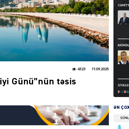
CƏMIY
KRIMIN
4523
17.09.2025
iyi Günü”nün təsis
SIYAS
ƏN ÇO
GÜN
DÜNYA