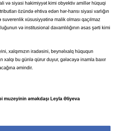
ali və siyasi hakimiyyət kimi obyektiv amillər hüquqi
tributları özündə ehtiva edən hər-hansı siyasi varlığın
ə suverenlik xüsusiyyətinə malik olması qaçılmaz
luğunun və institusional davamlılığının əsas şərti kimi
KRIMIN
yini, xalqımızın iradəsini, beynəlxalq hüququn
n xalqı bu günlə qürur duyur, gələcəyə inamla baxır
acağına əmindir.
SOSIAL
i muzeyinin əməkdaşı Leyla Əliyeva
KRIMIN