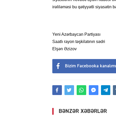
irəliləməsi bu qətiyyətli siyasətin b
Yeni Azərbaycan Partiyası
Saatlı rayon təşkilatının sədri
Elşən Əzizov
Bizim Facebooka kanalım
BƏNZƏR XƏBƏRLƏR