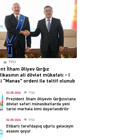
Moskvada güclü partlayış
səsləri eşidildi
07.08.2026
5479
Rusiya-Ukrayna
münaqişəsinin həllində
irəliləyiş var – Tramp
07.08.2026
7753
5491
nt İlham Əliyev Qırğız
ikasının ali dövlət mükafatı – I
YƏT
i “Manas” ordeni ilə təltif olunub
Prezident 2 fərman
imzaladı
03.08.2026
7742
Prezident İlham Əliyevin Qırğızıstana
07.08.2026
5481
dövlət səfəri münasibətlərdə yeni
tarixi mərhələ kimi dəyərləndirilir
 SİYASƏT
02.08.2026
7732
Tehran və İrəvandan
Etibarlı tərəfdaşlıq uğurlu gələcəyin
“Tramp yolu”na HƏMLƏ –
əsasını qoyur
REAKSİYA