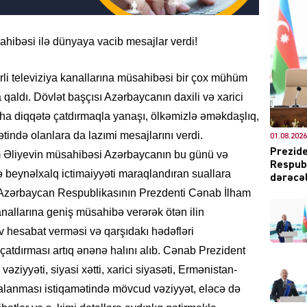
hibəsi ilə dünyaya vacib mesajlar verdi!
DÜNYA
li televiziya kanallarına müsahibəsi bir çox mühüm
qaldı. Dövlət başçısı Azərbaycanın daxili və xarici
daha diqqətə çatdırmaqla yanaşı, ölkəmizlə əməkdaşlıq,
tində olanlara da lazımi mesajlarını verdi.
01.08.2026
Prezide
m Əliyevin müsahibəsi Azərbaycanın bu günü və
Respubl
CƏMIY
ə beynəlxalq ictimaiyyəti maraqlandıran suallara
dərəcəl
 Azərbaycan Respublikasının Prezdenti Cənab İlham
kanallarına geniş müsahibə verərək ötən ilin
öv hesabat verməsi və qarşıdakı hədəfləri
atdırması artıq ənənə halını alıb. Cənab Prezident
XARİCİ
vəziyyəti, siyasi xətti, xarici siyasəti, Ermənistan-
alanması istiqamətində mövcud vəziyyət, eləcə də