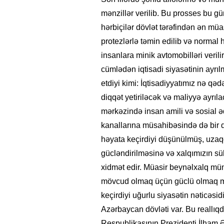
mənzillər verilib. Bu prosses bu g
hərbiçilər dövlət tərəfindən ən müas
protezlərlə təmin edilib və normal
insanlara minik avtomobilləri verili
cümlədən iqtisadi siyasətinin ayrı
etdiyi kimi: İqtisadiyyatımız nə qə
diqqət yetiriləcək və maliyyə ayrıl
mərkəzində insan amili və sosial əd
kanallarına müsahibəsində də bir
həyata keçirdiyi düşünülmüş, uzaq
gücləndirilməsinə və xalqımızın sü
xidmət edir. Müasir beynəlxalq müna
mövcud olmaq üçün güclü olmaq mü
keçirdiyi uğurlu siyasətin nəticəsid
Azərbaycan dövləti var. Bu reallıqdı
Respublikasının Prezidenti İlham Ə