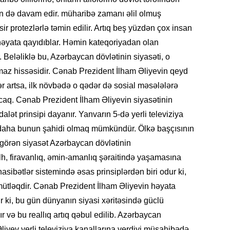
ün də davam edir. müharibə zamanı əlil olmuş
ir protezlərlə təmin edilir. Artıq beş yüzdən çox insan
CƏMIY
 həyata qayıdıblar. Həmin kateqoriyadan olan
r. Beləliklə bu, Azərbaycan dövlətinin siyasəti, o
lmaz hissəsidir. Cənab Prezident İlham Əliyevin qeyd
dər artsa, ilk növbədə o qədər də sosial məsələlərə
acaq. Cənab Prezident İlham Əliyevin siyasətinin
SIYAS
alət prinsipi dayanır. Yanvarın 5-də yerli televiziya
 daha bunun şahidi olmaq mümkündür. Ölkə başçısının
görən siyasət Azərbaycan dövlətinin
lh, firavanlıq, əmin-amanlıq şəraitində yaşamasına
DÜNYA
sibətlər sistemində əsas prinsiplərdən biri odur ki,
tləqdir. Cənab Prezident İlham Əliyevin həyata
ir ki, bu gün dünyanın siyasi xəritəsində güclü
r və bu reallıq artıq qəbul edilib. Azərbaycan
liyev yerli televiziya kanallarına verdiyi müsahibədə