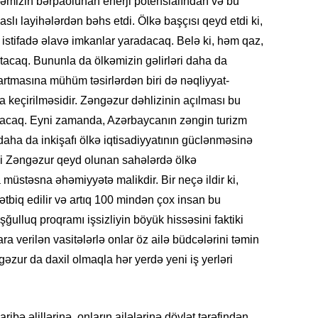
kəmizin bərpaolunan enerji potensialından və bu
lı layihələrdən bəhs etdi. Ölkə başçısı qeyd etdi ki,
istifadə əlavə imkanlar yaradacaq. Belə ki, həm qaz,
artacaq. Bununla da ölkəmizin gəlirləri daha da
KRIMIN
artmasına mühüm təsirlərdən biri də nəqliyyat-
 keçirilməsidir. Zəngəzur dəhlizinin açılması bu
acaq. Eyni zamanda, Azərbaycanın zəngin turizm
 daha da inkişafı ölkə iqtisadiyyatının güclənməsinə
qi Zəngəzur qeyd olunan sahələrdə ölkə
SOSIAL
a müstəsna əhəmiyyətə malikdir. Bir neçə ildir ki,
biq edilir və artıq 100 mindən çox insan bu
lluq proqramı işsizliyin böyük hissəsini faktiki
ra verilən vasitələrlə onlar öz ailə büdcələrini təmin
əzur da daxil olmaqla hər yerdə yeni iş yerləri
KRIMIN
ribə əlillərinə, onların ailələrinə dövlət tərəfindən