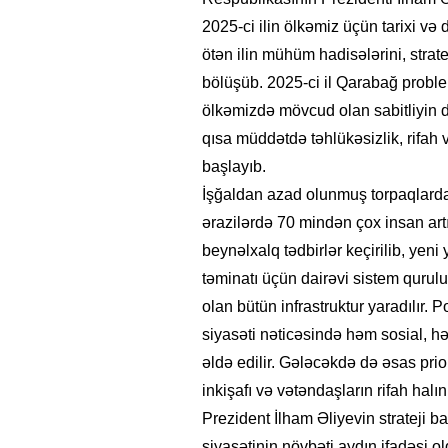
2025-ci ilin ölkəmiz üçün tarixi və
ötən ilin mühüm hadisələrini, stratej
bölüşüb. 2025-ci il Qarabağ probl
ölkəmizdə mövcud olan sabitliyin d
qısa müddətdə təhlükəsizlik, rifah
başlayıb.
İşğaldan azad olunmuş torpaqlarda 
ərazilərdə 70 mindən çox insan ar
beynəlxalq tədbirlər keçirilib, yeni y
təminatı üçün dairəvi sistem qurulub
olan bütün infrastruktur yaradılır.
siyasəti nəticəsində həm sosial, h
əldə edilir. Gələcəkdə də əsas priori
inkişafı və vətəndaşların rifah ha
Prezident İlham Əliyevin strateji ba
siyasətinin növbəti aydın ifadəsi