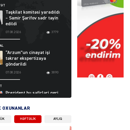
YƏT
Təşkilat komitəsi yaradıldı
– Samir Şərifov sədr təyin
edildi
07.08.2026
3779
AL
“Arzum”un cinayət işi
təkrar ekspertizaya
göndərildi
07.08.2026
3890
ƏT
Prezident bu səfirləri geri
çağırdı – Abel
Məhərrəmovun oğlu da var
X OXUNANLAR
07.08.2026
5703
LÜK
HƏFTƏLIK
AYLIQ