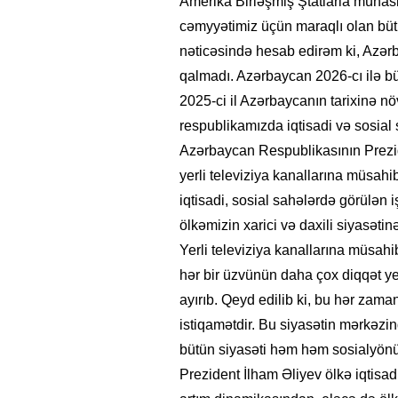
Amerika Birləşmiş Ştatlarla münasib
cəmyyətimiz üçün maraqlı olan büt
nəticəsində hesab edirəm ki, Azər
qalmadı. Azərbaycan 2026-cı ilə b
2025-ci il Azərbaycanın tarixinə nö
respublikamızda iqtisadi və sosial
Azərbaycan Respublikasının Prezid
yerli televiziya kanallarına müsah
iqtisadi, sosial sahələrdə görülən 
ölkəmizin xarici və daxili siyasətin
Yerli televiziya kanallarına müsah
hər bir üzvünün daha çox diqqət yet
ayırıb. Qeyd edilib ki, bu hər zama
istiqamətdir. Bu siyasətin mərkəzi
bütün siyasəti həm həm sosialyön
Prezident İlham Əliyev ölkə iqtisad