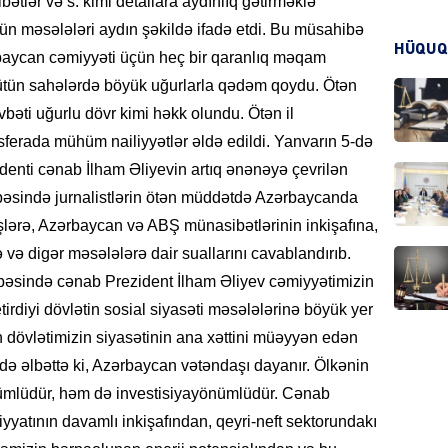
ətlər və s. kimi detallara aydınlıq gətirməklə
ün məsələləri aydın şəkildə ifadə etdi. Bu müsahibə
HÜQUQ
baycan cəmiyyəti üçün heç bir qaranlıq məqam
KRIMIN
ütün sahələrdə böyük uğurlarla qədəm qoydu. Ötən
vbəti uğurlu dövr kimi həkk olundu. Ötən il
 sferada mühüm nailiyyətlər əldə edildi. Yanvarın 5-də
enti cənab İlham Əliyevin artıq ənənəyə çevrilən
HADIS
ibəsində jurnalistlərin ötən müddətdə Azərbaycanda
işlərə, Azərbaycan və ABŞ münasibətlərinin inkişafına,
ə və digər məsələlərə dair suallarını cavablandırıb.
ibəsində cənab Prezident İlham Əliyev cəmiyyətimizin
irdiyi dövlətin sosial siyasəti məsələlərinə böyük yer
DÜNYA
n dövlətimizin siyasətinin ana xəttini müəyyən edən
ndə əlbəttə ki, Azərbaycan vətəndaşı dayanır. Ölkənin
ümlüdür, həm də investisiyayönümlüdür. Cənab
iyyatının davamlı inkişafından, qeyri-neft sektorundakı
HADIS