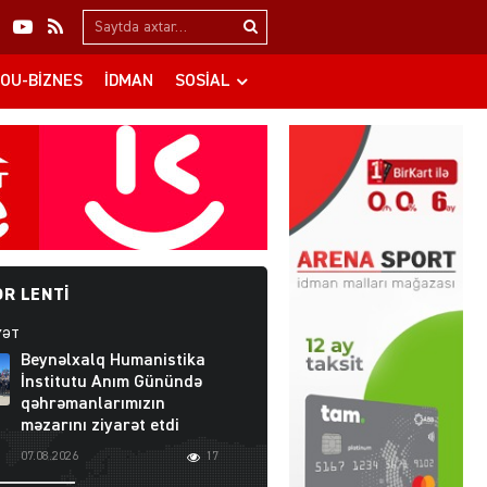
Search…
OU-BIZNES
İDMAN
SOSIAL
R LENTI
YƏT
Beynəlxalq Humanistika
İnstitutu Anım Günündə
qəhrəmanlarımızın
məzarını ziyarət etdi
07.08.2026
17