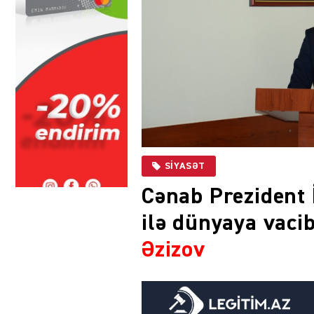
SIYASƏT
Cənab Prezident 
ilə dünyaya vacib
Əzizov