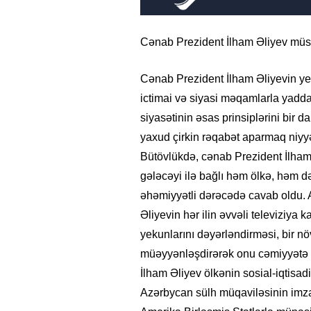
Cənab Prezident İlham Əliyev müsa
Cənab Prezident İlham Əliyevin yer
ictimai və siyasi məqamlarla yadda 
siyasətinin əsas prinsiplərini bir 
yaxud çirkin rəqabət aparmaq niyyə
Bütövlükdə, cənab Prezident İlha
gələcəyi ilə bağlı həm ölkə, həm d
əhəmiyyətli dərəcədə cavab oldu.
Əliyevin hər ilin əvvəli televiziya 
yekunlarını dəyərləndirməsi, bir n
müəyyənləşdirərək onu cəmiyyətə ç
İlham Əliyev ölkənin sosial-iqtisadi 
Azərbycan sülh müqaviləsinin imz