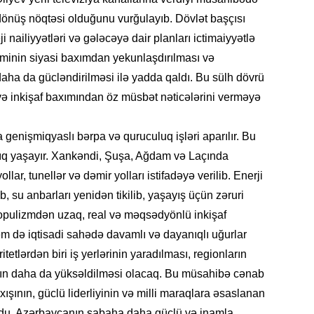
ŞOU-B
 dönüş nöqtəsi olduğunu vurğulayıb. Dövlət başçısı
i nailiyyətləri və gələcəyə dair planları ictimaiyyətlə
eminin siyasi baxımdan yekunlaşdırılması və
aha da gücləndirilməsi ilə yadda qaldı. Bu sülh dövrü
 və inkişaf baxımından öz müsbət nəticələrini verməyə
CƏMIY
genişmiqyaslı bərpa və quruculuq işləri aparılır. Bu
tıq yaşayır. Xankəndi, Şuşa, Ağdam və Laçında
ollar, tunellər və dəmir yolları istifadəyə verilib. Enerji
, su anbarları yenidən tikilib, yaşayış üçün zəruri
 Populizmdən uzaq, real və məqsədyönlü inkişaf
CƏMIY
əm də iqtisadi sahədə davamlı və dayanıqlı uğurlar
tetlərdən biri iş yerlərinin yaradılması, regionların
lının daha da yüksəldilməsi olacaq. Bu müsahibə cənab
xışının, güclü liderliyinin və milli maraqlara əsaslanan
CƏMIY
 oldu. Azərbaycanın sabaha daha güclü və inamla