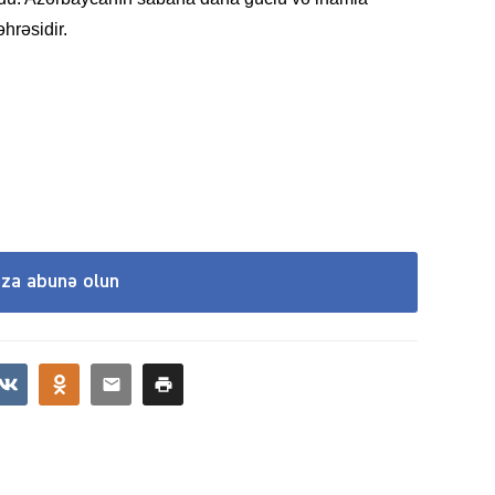
əhrəsidir.
MANŞE
ıza abunə olun
SIYAS
DÜNYA