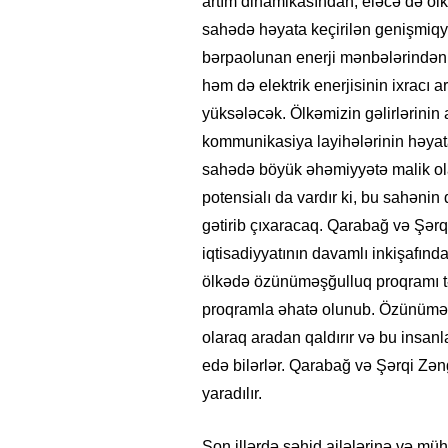
artım dinamikasından, eləcə də öl
sahədə həyata keçirilən genişmiqyas
bərpaolunan enerji mənbələrindən 
həm də elektrik enerjisinin ixracı 
yüksələcək. Ölkəmizin gəlirlərinin 
kommunikasiya layihələrinin həyata
sahədə böyük əhəmiyyətə malik ol
potensialı da vardır ki, bu sahənin
gətirib çıxaracaq. Qarabağ və Şər
iqtisadiyyatının davamlı inkişafınd
ölkədə özünüməşğulluq proqramı tət
proqramla əhatə olunub. Özünüməşğu
olaraq aradan qaldırır və bu insanla
edə bilərlər. Qarabağ və Şərqi Zəng
yaradılır.
Son illərdə şəhid ailələrinə və müha