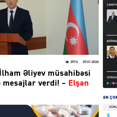
CƏMIY
KRIMIN
2574
07.01.2026
İlham Əliyev müsahibəsi
SIYAS
 mesajlar verdi! –
Elşən
ƏN ÇO
GÜN
DÜNYA