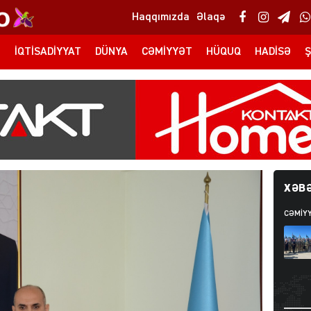
Haqqımızda
Əlaqə
T
İQTISADIYYAT
DÜNYA
CƏMIYYƏT
HÜQUQ
HADISƏ
Ş
XƏBƏ
CƏMIY