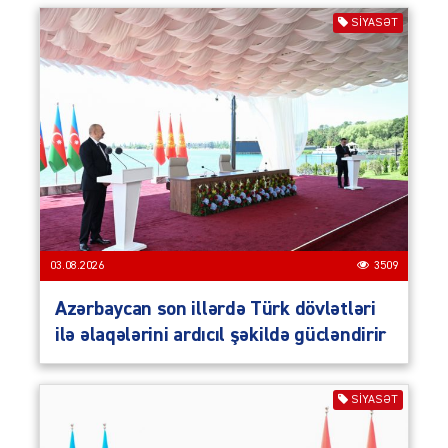
SIYASƏT
03.08.2026
3509
Azərbaycan son illərdə Türk dövlətləri
ilə əlaqələrini ardıcıl şəkildə gücləndirir
SIYASƏT