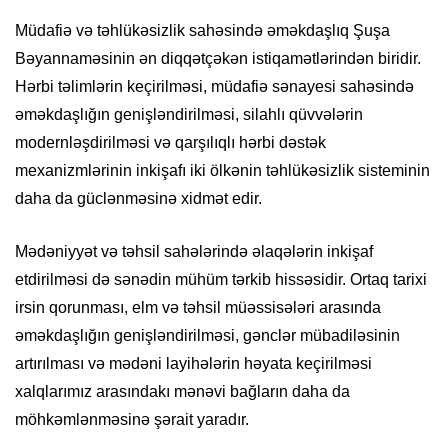
Müdafiə və təhlükəsizlik sahəsində əməkdaşlıq Şuşa
Bəyannaməsinin ən diqqətçəkən istiqamətlərindən biridir.
Hərbi təlimlərin keçirilməsi, müdafiə sənayesi sahəsində
əməkdaşlığın genişləndirilməsi, silahlı qüvvələrin
modernləşdirilməsi və qarşılıqlı hərbi dəstək
mexanizmlərinin inkişafı iki ölkənin təhlükəsizlik sisteminin
daha da güclənməsinə xidmət edir.
Mədəniyyət və təhsil sahələrində əlaqələrin inkişaf
etdirilməsi də sənədin mühüm tərkib hissəsidir. Ortaq tarixi
irsin qorunması, elm və təhsil müəssisələri arasında
əməkdaşlığın genişləndirilməsi, gənclər mübadiləsinin
artırılması və mədəni layihələrin həyata keçirilməsi
xalqlarımız arasındakı mənəvi bağların daha da
möhkəmlənməsinə şərait yaradır.