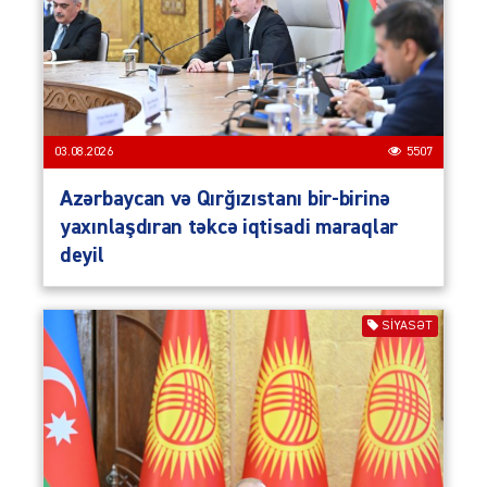
03.08.2026
5507
Azərbaycan və Qırğızıstanı bir-birinə
yaxınlaşdıran təkcə iqtisadi maraqlar
deyil
SIYASƏT