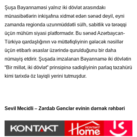
Şuşa Bəyannaməsi yalnız iki dövlət arasındakı
münasibətlərin inkişafına xidmət edən sənəd deyil, eyni
zamanda regionda uzunmüddətli sülh, sabitlik və tərəqqi
üçün mühüm siyasi platformadır. Bu sənəd Azərbaycan-
Türkiyə qardaşlığının və müttəfiqliyinin gələcək nəsillər
üçün etibarlı əsaslar üzərində qurulduğunu bir daha
nümayiş etdirir. Şuşada imzalanan Bəyannamə iki dövlətin
“Bir millət, iki dövlət” prinsipinə sadiqliyinin parlaq təzahürü
kimi tarixdə öz layiqli yerini tutmuşdur.
Sevil Mecidli – Zərdab Gənclər evinin dərnək rəhbəri