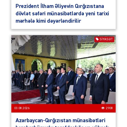
Prezident İlham Əliyevin Qırğızıstana
dövlət səfəri münasibətlərdə yeni tarixi
mərhələ kimi dəyərləndirilir
SIYASƏT
03.08.2026
2908
Azərbaycan-Qırğızıstan münasibətləri