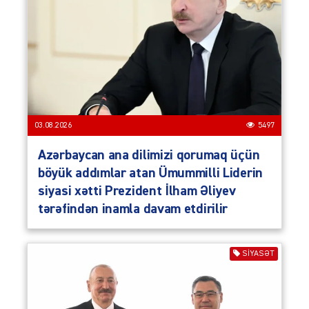
03.08.2026
5497
Azərbaycan ana dilimizi qorumaq üçün
böyük addımlar atan Ümummilli Liderin
siyasi xətti Prezident İlham Əliyev
tərəfindən inamla davam etdirilir
SIYASƏT