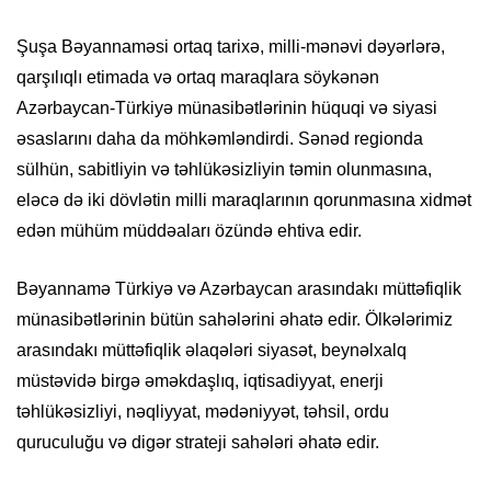
Şuşa Bəyannaməsi ortaq tarixə, milli-mənəvi dəyərlərə,
qarşılıqlı etimada və ortaq maraqlara söykənən
Azərbaycan-Türkiyə münasibətlərinin hüquqi və siyasi
əsaslarını daha da möhkəmləndirdi. Sənəd regionda
sülhün, sabitliyin və təhlükəsizliyin təmin olunmasına,
eləcə də iki dövlətin milli maraqlarının qorunmasına xidmət
edən mühüm müddəaları özündə ehtiva edir.
Bəyannamə Türkiyə və Azərbaycan arasındakı müttəfiqlik
münasibətlərinin bütün sahələrini əhatə edir. Ölkələrimiz
arasındakı müttəfiqlik əlaqələri siyasət, beynəlxalq
müstəvidə birgə əməkdaşlıq, iqtisadiyyat, enerji
təhlükəsizliyi, nəqliyyat, mədəniyyət, təhsil, ordu
quruculuğu və digər strateji sahələri əhatə edir.