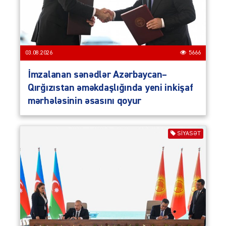
03.08.2026
5666
İmzalanan sənədlər Azərbaycan–
Qırğızıstan əməkdaşlığında yeni inkişaf
mərhələsinin əsasını qoyur
SIYASƏT