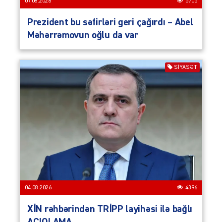
07.08.2026
5705
Prezident bu səfirləri geri çağırdı – Abel
Məhərrəmovun oğlu da var
SIYASƏT
04.08.2026
4396
XİN rəhbərindən TRİPP layihəsi ilə bağlı
AÇIQLAMA