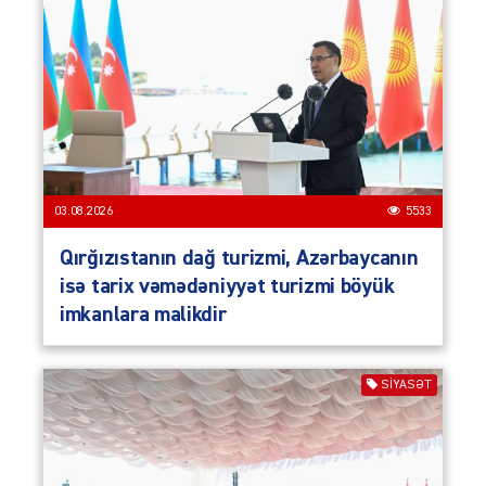
03.08.2026
5533
Qırğızıstanın dağ turizmi, Azərbaycanın
isə tarix vəmədəniyyət turizmi böyük
imkanlara malikdir
SIYASƏT