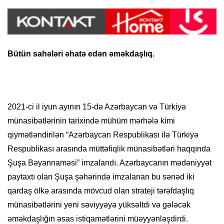
Bütün sahələri əhatə edən əməkdaşlıq.
2021-ci il iyun ayının 15-də Azərbaycan və Türkiyə
münasibətlərinin tarixində mühüm mərhələ kimi
qiymətləndirilən “Azərbaycan Respublikası ilə Türkiyə
Respublikası arasında müttəfiqlik münasibətləri haqqında
Şuşa Bəyannaməsi” imzalandı. Azərbaycanın mədəniyyət
paytaxtı olan Şuşa şəhərində imzalanan bu sənəd iki
qardaş ölkə arasında mövcud olan strateji tərəfdaşlıq
münasibətlərini yeni səviyyəyə yüksəltdi və gələcək
əməkdaşlığın əsas istiqamətlərini müəyyənləşdirdi.