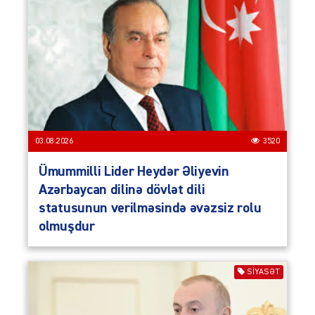
03.08.2026
3520
Ümummilli Lider Heydər Əliyevin
Azərbaycan dilinə dövlət dili
statusunun verilməsində əvəzsiz rolu
olmuşdur
SIYASƏT