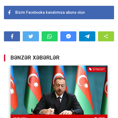
Bizim Facebooka kanalımıza abunə olun
BƏNZƏR XƏBƏRLƏR
SIYASƏT