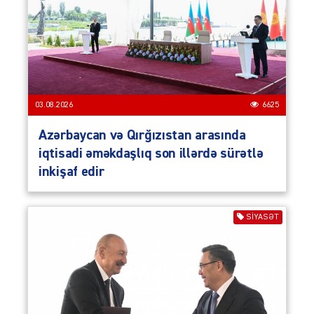
03.08.2026
6625
Azərbaycan və Qırğızıstan arasında
iqtisadi əməkdaşlıq son illərdə sürətlə
inkişaf edir
SIYASƏT