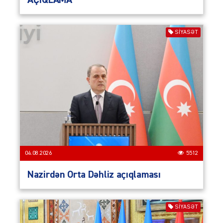
SIYASƏT
04.08.2026
5512
Nazirdən Orta Dəhliz açıqlaması
SIYASƏT