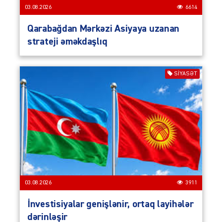
03.08.2026
6614
Qarabağdan Mərkəzi Asiyaya uzanan
strateji əməkdaşlıq
SIYASƏT
03.08.2026
3911
İnvestisiyalar genişlənir, ortaq layihələr
dərinləşir