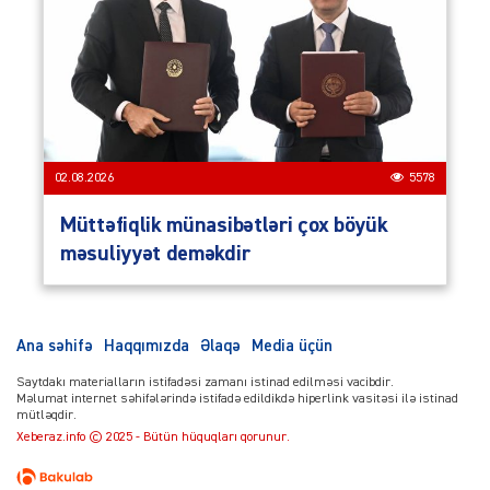
02.08.2026
5578
Müttəfiqlik münasibətləri çox böyük
məsuliyyət deməkdir
Ana səhifə
Haqqımızda
Əlaqə
Media üçün
Saytdakı materialların istifadəsi zamanı istinad edilməsi vacibdir.
Məlumat internet səhifələrində istifadə edildikdə hiperlink vasitəsi ilə istinad
mütləqdir.
Xeberaz.info © 2025 - Bütün hüquqları qorunur.