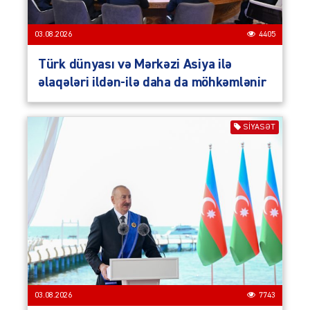
03.08.2026
4405
Türk dünyası və Mərkəzi Asiya ilə
əlaqələri ildən-ilə daha da möhkəmlənir
SIYASƏT
03.08.2026
7743