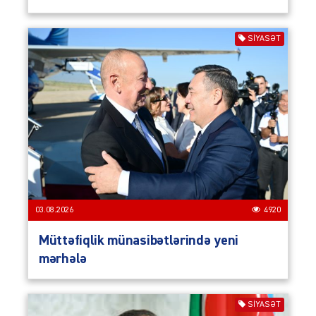
SIYASƏT
03.08.2026
4920
Müttəfiqlik münasibətlərində yeni
mərhələ
SIYASƏT