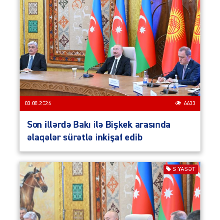
03.08.2026
6633
Son illərdə Bakı ilə Bişkek arasında
əlaqələr sürətlə inkişaf edib
SIYASƏT