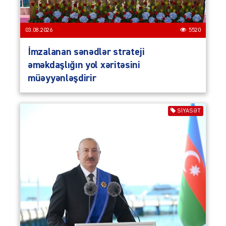
03.08.2026
5520
İmzalanan sənədlər strateji
əməkdaşlığın yol xəritəsini
müəyyənləşdirir
SIYASƏT