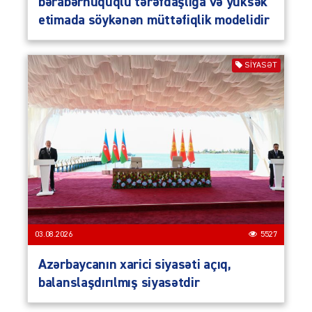
bərabərhüquqlu tərəfdaşlığa və yüksək
etimada söykənən müttəfiqlik modelidir
SIYASƏT
03.08.2026
5527
Azərbaycanın xarici siyasəti açıq,
balanslaşdırılmış siyasətdir