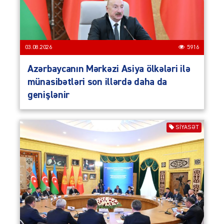
03.08.2026
5916
Azərbaycanın Mərkəzi Asiya ölkələri ilə
münasibətləri son illərdə daha da
genişlənir
SIYASƏT