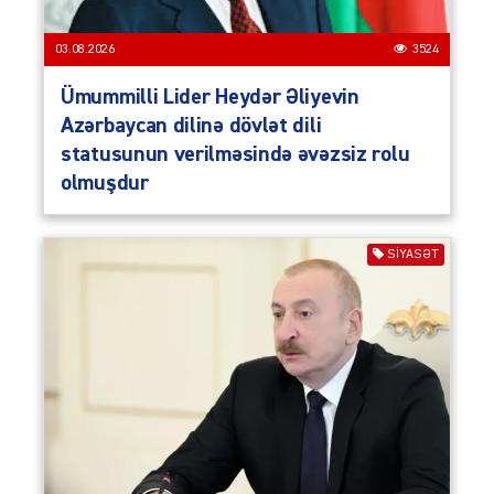
03.08.2026
3524
Ümummilli Lider Heydər Əliyevin
Azərbaycan dilinə dövlət dili
statusunun verilməsində əvəzsiz rolu
olmuşdur
SIYASƏT