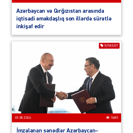
Azərbaycan və Qırğızıstan arasında
iqtisadi əməkdaşlıq son illərdə sürətlə
inkişaf edir
SIYASƏT
03.08.2026
5685
İmzalanan sənədlər Azərbaycan–