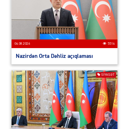
04.08.2026
5514
Nazirdən Orta Dəhliz açıqlaması
SIYASƏT