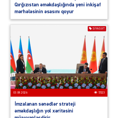
Qırğızıstan əməkdaşlığında yeni inkişaf
mərhələsinin əsasını qoyur
SIYASƏT
03.08.2026
5523
İmzalanan sənədlər strateji
əməkdaşlığın yol xəritəsini
müəyyənləşdirir