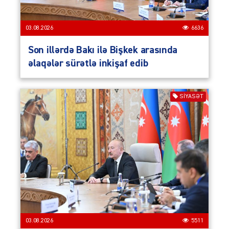
03.08.2026
6636
Son illərdə Bakı ilə Bişkek arasında
əlaqələr sürətlə inkişaf edib
SIYASƏT
03.08.2026
5511