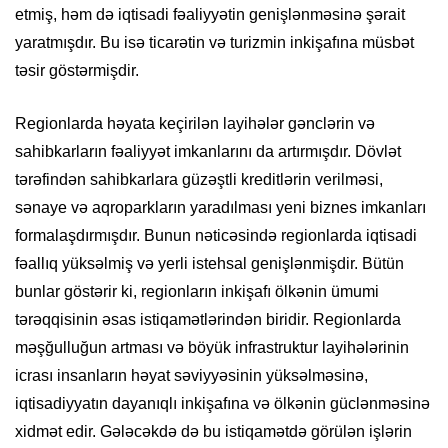
etmiş, həm də iqtisadi fəaliyyətin genişlənməsinə şərait
yaratmışdır. Bu isə ticarətin və turizmin inkişafına müsbət
təsir göstərmişdir.
Regionlarda həyata keçirilən layihələr gənclərin və
sahibkarların fəaliyyət imkanlarını da artırmışdır. Dövlət
tərəfindən sahibkarlara güzəştli kreditlərin verilməsi,
sənaye və aqroparkların yaradılması yeni biznes imkanları
formalaşdırmışdır. Bunun nəticəsində regionlarda iqtisadi
fəallıq yüksəlmiş və yerli istehsal genişlənmişdir. Bütün
bunlar göstərir ki, regionların inkişafı ölkənin ümumi
tərəqqisinin əsas istiqamətlərindən biridir. Regionlarda
məşğulluğun artması və böyük infrastruktur layihələrinin
icrası insanların həyat səviyyəsinin yüksəlməsinə,
iqtisadiyyatın dayanıqlı inkişafına və ölkənin güclənməsinə
xidmət edir. Gələcəkdə də bu istiqamətdə görülən işlərin