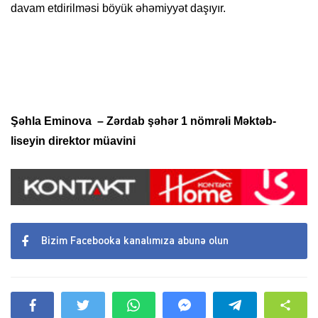
davam etdirilməsi böyük əhəmiyyət daşıyır.
Şəhla Eminova – Zərdab şəhər 1 nömrəli Məktəb-
liseyin direktor müavini
Bizim Facebooka kanalımıza abunə olun