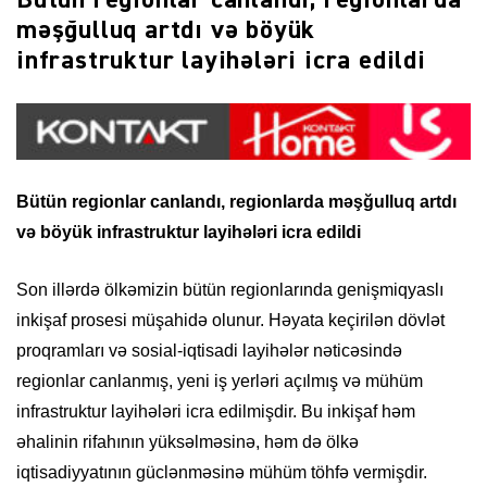
Bütün regionlar canlandı, regionlarda
məşğulluq artdı və böyük
infrastruktur layihələri icra edildi
Bütün regionlar canlandı, regionlarda məşğulluq artdı
və böyük infrastruktur layihələri icra edildi
Son illərdə ölkəmizin bütün regionlarında genişmiqyaslı
inkişaf prosesi müşahidə olunur. Həyata keçirilən dövlət
proqramları və sosial-iqtisadi layihələr nəticəsində
regionlar canlanmış, yeni iş yerləri açılmış və mühüm
infrastruktur layihələri icra edilmişdir. Bu inkişaf həm
əhalinin rifahının yüksəlməsinə, həm də ölkə
iqtisadiyyatının güclənməsinə mühüm töhfə vermişdir.