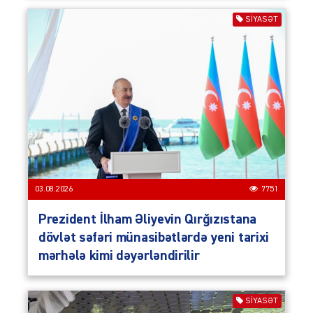
SIYASƏT
03.08.2026
7751
Prezident İlham Əliyevin Qırğızıstana
dövlət səfəri münasibətlərdə yeni tarixi
mərhələ kimi dəyərləndirilir
SIYASƏT