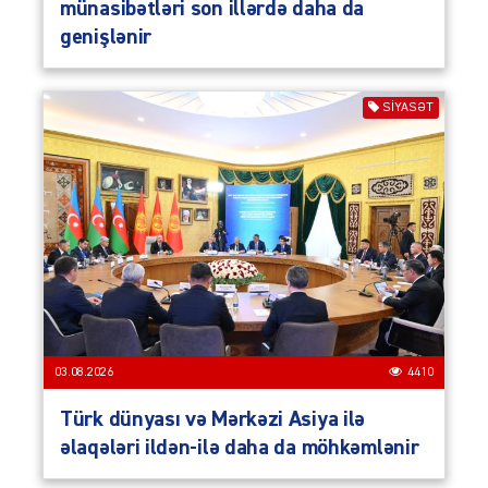
münasibətləri son illərdə daha da
genişlənir
SIYASƏT
03.08.2026
4410
Türk dünyası və Mərkəzi Asiya ilə
əlaqələri ildən-ilə daha da möhkəmlənir