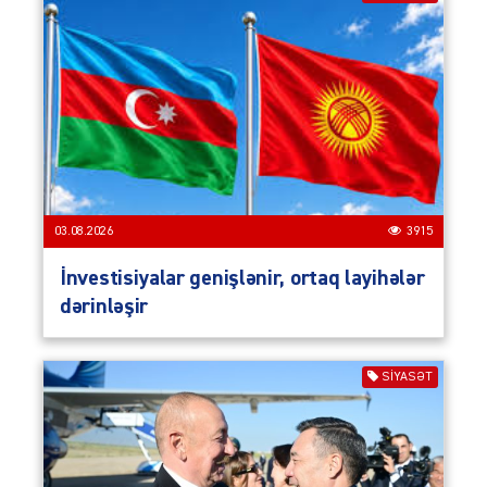
03.08.2026
3915
İnvestisiyalar genişlənir, ortaq layihələr
dərinləşir
SIYASƏT