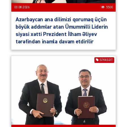
03.08.2026
5500
Azərbaycan ana dilimizi qorumaq üçün
böyük addımlar atan Ümummilli Liderin
siyasi xətti Prezident İlham Əliyev
tərəfindən inamla davam etdirilir
SIYASƏT