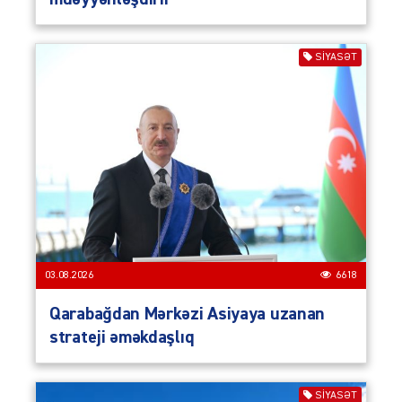
SIYASƏT
03.08.2026
6618
Qarabağdan Mərkəzi Asiyaya uzanan
strateji əməkdaşlıq
SIYASƏT