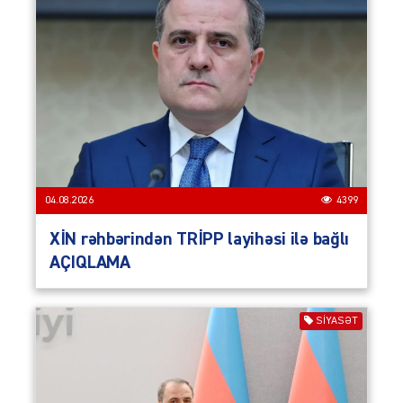
04.08.2026
4399
XİN rəhbərindən TRİPP layihəsi ilə bağlı
AÇIQLAMA
SIYASƏT