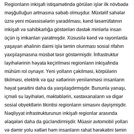
Regionların inkişafı istiqamətində görülən işlər ilk növbədə
məşğulluğun artmasına səbəb olmuşdur. Müxtəlif sahələr
üzrə yeni müəssisələrin yaradılması, kənd təsərrüfatının
inkişafı və sahibkarlığa göstərilən dəstək minlərlə insan
üçün iş imkanları yaratmışdır. Xüsusilə kənd və rayonlarda
yaşayan əhalinin daimi işlə təmin olunması sosial rifahın
yaxşılaşmasına müsbət təsir göstərmişdir. İnfrastruktur
layihələrinin həyata keçirilməsi regionların inkişafında
mühüm rol oynayır. Yeni yolların çəkilməsi, körpülərin
tikilməsi, elektrik və qaz xətlərinin yenilənməsi insanların
həyat şəraitini daha da yaxşılaşdırmışdır. Bununla yanaşı,
içməli su layihələri, məktəblərin, xəstəxanaların və digər
sosial obyektlərin tikintisi regionların simasını dəyişmişdir.
Nəqliyyat infrastrukturunun inkişafı regionlar arasında
əlaqələri daha da gücləndirmişdir. Müasir avtomobil yolları
və dəmir yolu xətləri həm insanların rahat hərəkətini təmin