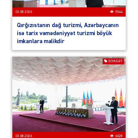
03.08.2026
5544
Qırğızıstanın dağ turizmi, Azərbaycanın
isə tarix vəmədəniyyət turizmi böyük
imkanlara malikdir
SIYASƏT
03.08.2026
6628