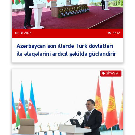
03.08.2026
3512
Azərbaycan son illərdə Türk dövlətləri
ilə əlaqələrini ardıcıl şəkildə gücləndirir
SIYASƏT