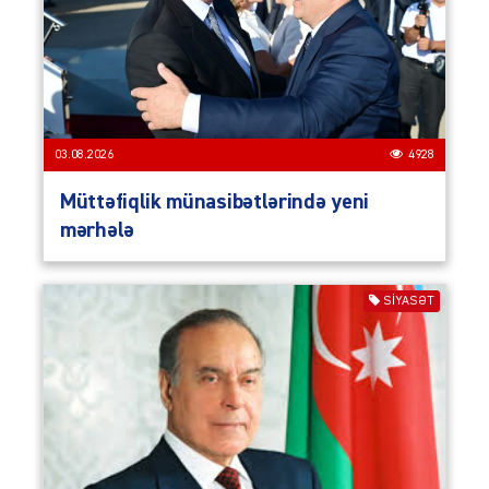
03.08.2026
4928
Müttəfiqlik münasibətlərində yeni
mərhələ
SIYASƏT