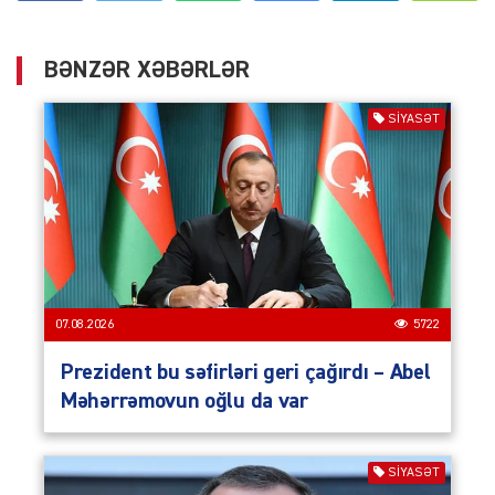
BƏNZƏR XƏBƏRLƏR
SIYASƏT
07.08.2026
5722
Prezident bu səfirləri geri çağırdı – Abel
Məhərrəmovun oğlu da var
SIYASƏT