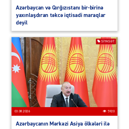
Azərbaycan və Qırğızıstanı bir-birinə
yaxınlaşdıran təkcə iqtisadi maraqlar
deyil
SIYASƏT
03.08.2026
5920
Azərbaycanın Mərkəzi Asiya ölkələri ilə