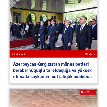
03.08.2026
2910
Azərbaycan-Qırğızıstan münasibətləri
bərabərhüquqlu tərəfdaşlığa və yüksək
etimada söykənən müttəfiqlik modelidir
SIYASƏT