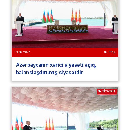
03.08.2026
5534
Azərbaycanın xarici siyasəti açıq,
balanslaşdırılmış siyasətdir
SIYASƏT