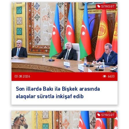
SIYASƏT
03.08.2026
6633
Son illərdə Bakı ilə Bişkek arasında
əlaqələr sürətlə inkişaf edib
SIYASƏT