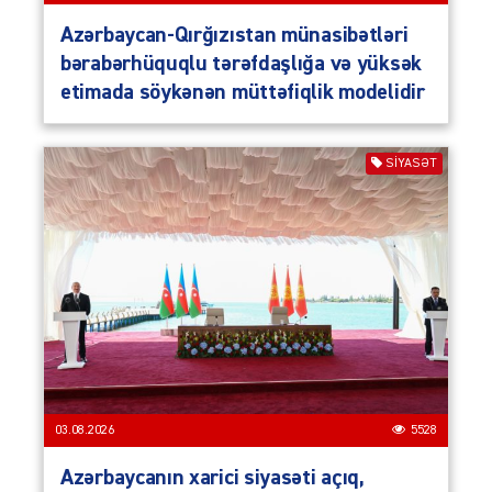
Azərbaycan-Qırğızıstan münasibətləri
bərabərhüquqlu tərəfdaşlığa və yüksək
etimada söykənən müttəfiqlik modelidir
SIYASƏT
03.08.2026
5528
Azərbaycanın xarici siyasəti açıq,