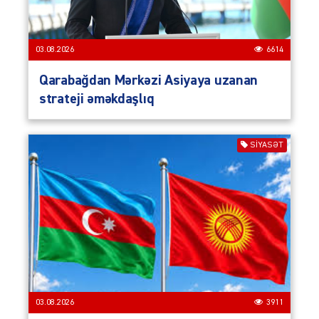
03.08.2026
6614
Qarabağdan Mərkəzi Asiyaya uzanan
strateji əməkdaşlıq
SIYASƏT
03.08.2026
3911