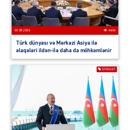
03.08.2026
4406
Türk dünyası və Mərkəzi Asiya ilə
əlaqələri ildən-ilə daha da möhkəmlənir
SIYASƏT