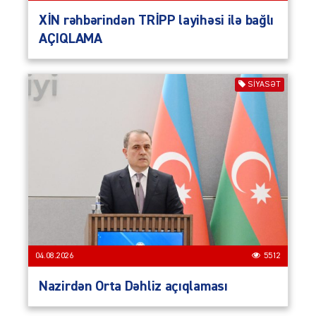
XİN rəhbərindən TRİPP layihəsi ilə bağlı
AÇIQLAMA
SIYASƏT
04.08.2026
5512
Nazirdən Orta Dəhliz açıqlaması