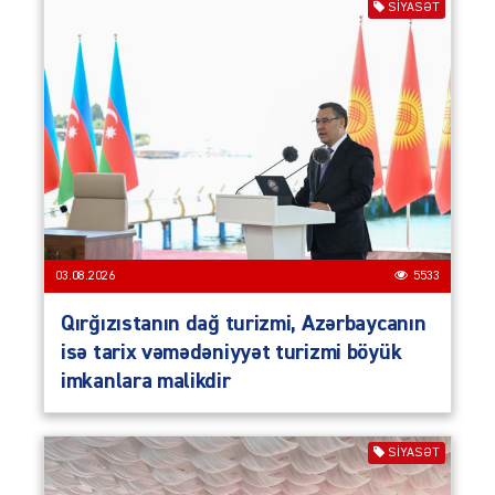
SIYASƏT
03.08.2026
5533
Qırğızıstanın dağ turizmi, Azərbaycanın
isə tarix vəmədəniyyət turizmi böyük
imkanlara malikdir
SIYASƏT