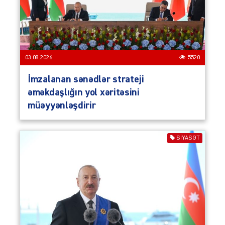
03.08.2026
5520
İmzalanan sənədlər strateji
əməkdaşlığın yol xəritəsini
müəyyənləşdirir
SIYASƏT