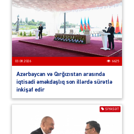
03.08.2026
6625
Azərbaycan və Qırğızıstan arasında
iqtisadi əməkdaşlıq son illərdə sürətlə
inkişaf edir
SIYASƏT