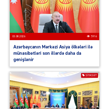
03.08.2026
5916
Azərbaycanın Mərkəzi Asiya ölkələri ilə
münasibətləri son illərdə daha da
genişlənir
SIYASƏT