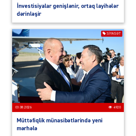
İnvestisiyalar genişlənir, ortaq layihələr
dərinləşir
SIYASƏT
03.08.2026
4920
Müttəfiqlik münasibətlərində yeni
mərhələ