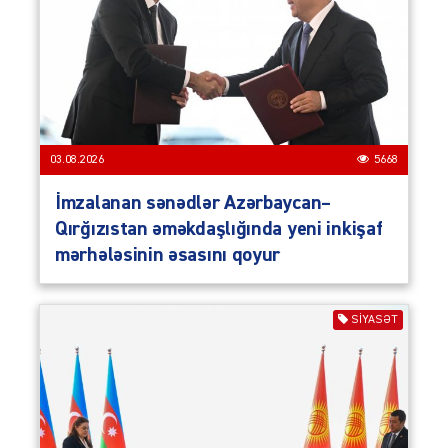
03.08.2026
5668
İmzalanan sənədlər Azərbaycan–
Qırğızıstan əməkdaşlığında yeni inkişaf
mərhələsinin əsasını qoyur
SIYASƏT