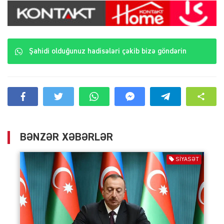
Şahidi olduğunuz hadisələri çəkib bizə göndərin
BƏNZƏR XƏBƏRLƏR
SIYASƏT