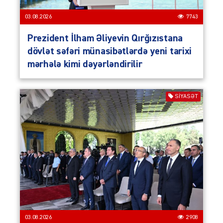
03.08.2026
7743
Prezident İlham Əliyevin Qırğızıstana
dövlət səfəri münasibətlərdə yeni tarixi
mərhələ kimi dəyərləndirilir
SIYASƏT
03.08.2026
2908