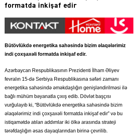
formatda inkişaf edir
Bütövlükdə energetika sahəsində bizim əlaqələrimiz
indi çoxşaxəli formatda inkişaf edir.
Azərbaycan Respublikasının Prezidenti İlham Əliyev
fevralın 15-də Serbiya Respublikasına səfəri zamanı
energetika sahəsində əməkdaşlığın genişləndirilməsi ilə
bağlı mühüm bəyanatla çıxış edib. Dövlət başçısı
vurğulayıb ki, “Bütövlükdə energetika sahəsində bizim
əlaqələrimiz indi çoxşaxəli formatda inkişaf edir” və bu
istiqamətdə atılan addımlar iki ölkə arasında strateji
tərəfdaşlığın əsas dayaqlarından birinə çevrilib.