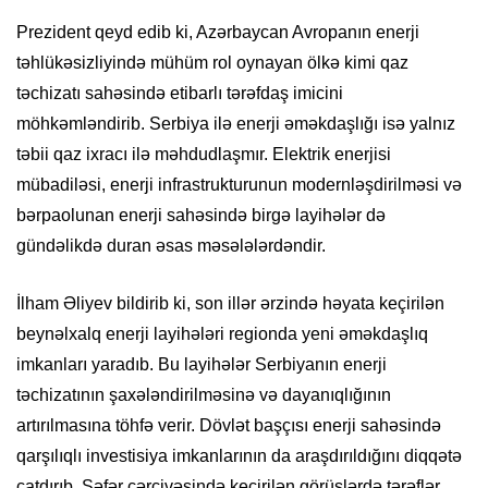
Prezident qeyd edib ki, Azərbaycan Avropanın enerji
təhlükəsizliyində mühüm rol oynayan ölkə kimi qaz
təchizatı sahəsində etibarlı tərəfdaş imicini
möhkəmləndirib. Serbiya ilə enerji əməkdaşlığı isə yalnız
təbii qaz ixracı ilə məhdudlaşmır. Elektrik enerjisi
mübadiləsi, enerji infrastrukturunun modernləşdirilməsi və
bərpaolunan enerji sahəsində birgə layihələr də
gündəlikdə duran əsas məsələlərdəndir.
İlham Əliyev bildirib ki, son illər ərzində həyata keçirilən
beynəlxalq enerji layihələri regionda yeni əməkdaşlıq
imkanları yaradıb. Bu layihələr Serbiyanın enerji
təchizatının şaxələndirilməsinə və dayanıqlığının
artırılmasına töhfə verir. Dövlət başçısı enerji sahəsində
qarşılıqlı investisiya imkanlarının da araşdırıldığını diqqətə
çatdırıb. Səfər çərçivəsində keçirilən görüşlərdə tərəflər