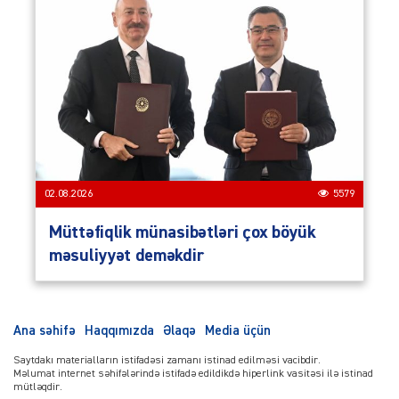
02.08.2026
5579
Müttəfiqlik münasibətləri çox böyük
məsuliyyət deməkdir
Ana səhifə
Haqqımızda
Əlaqə
Media üçün
Saytdakı materialların istifadəsi zamanı istinad edilməsi vacibdir.
Məlumat internet səhifələrində istifadə edildikdə hiperlink vasitəsi ilə istinad
mütləqdir.