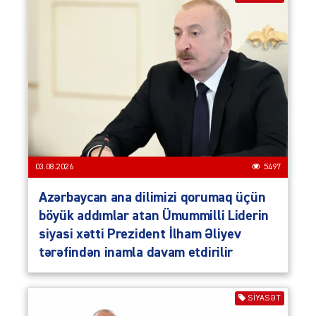
03.08.2026
5497
Azərbaycan ana dilimizi qorumaq üçün
böyük addımlar atan Ümummilli Liderin
siyasi xətti Prezident İlham Əliyev
tərəfindən inamla davam etdirilir
SIYASƏT