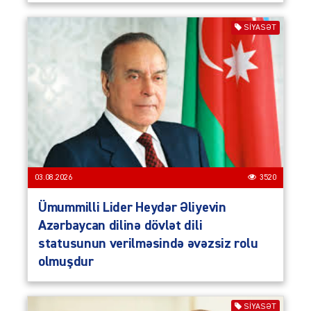
SIYASƏT
03.08.2026
3520
Ümummilli Lider Heydər Əliyevin
Azərbaycan dilinə dövlət dili
statusunun verilməsində əvəzsiz rolu
olmuşdur
SIYASƏT