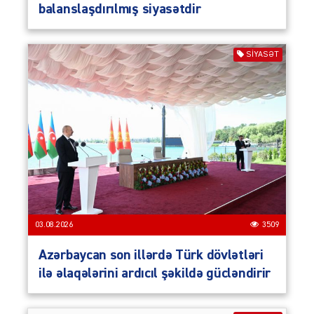
balanslaşdırılmış siyasətdir
SIYASƏT
03.08.2026
3509
Azərbaycan son illərdə Türk dövlətləri
ilə əlaqələrini ardıcıl şəkildə gücləndirir