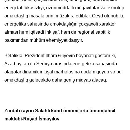
enerji təhlükəsizliyi, uzunmüddətli müqavilələr və texnoloji
əməkdaşlıq məsələlərini müzakirə ediblər. Qeyd olunub ki,
energetika sahəsində əməkdaşlığın çoxşaxəli xarakter
alması həm iqtisadi inkişaf, həm də regional sabitlik
baxımından mühüm əhəmiyyət daşıyır.
Beləliklə, Prezident İlham Əliyevin bəyanatı göstərir ki,
Azərbaycan ilə Serbiya arasında energetika sahəsində
əlaqələr dinamik inkişaf mərhələsinə qədəm qoyub və bu
əməkdaşlıq gələcəkdə daha geniş miqyas alacaq.
Zərdab rayon Salahlı kənd ümumi orta ümumtəhsil
məktəbi-Rəşad İsmayılov