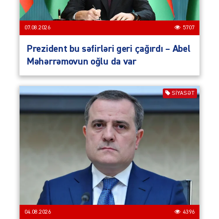
07.08.2026
5707
Prezident bu səfirləri geri çağırdı – Abel
Məhərrəmovun oğlu da var
SIYASƏT
04.08.2026
4396