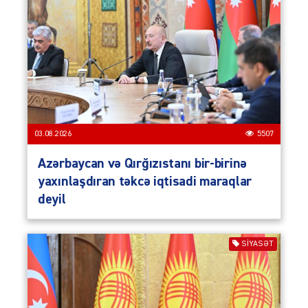
03.08.2026
5507
Azərbaycan və Qırğızıstanı bir-birinə
yaxınlaşdıran təkcə iqtisadi maraqlar
deyil
SIYASƏT