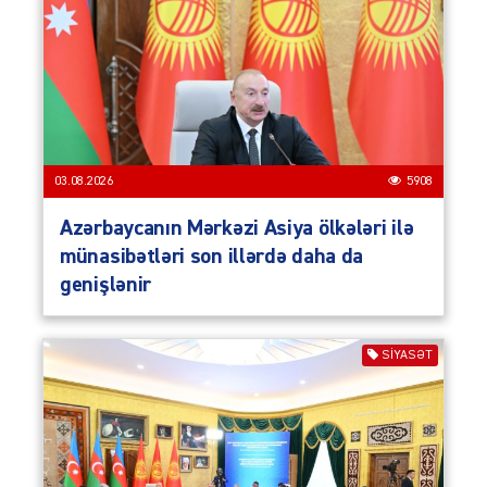
03.08.2026
5908
Azərbaycanın Mərkəzi Asiya ölkələri ilə
münasibətləri son illərdə daha da
genişlənir
SIYASƏT