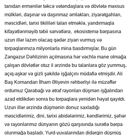
tanıdan ermənilər təkcə vətəndaşlara və dövlətə məxsus
mülkləri, daşınar və daşınmaz əmlakları, ziyarətgahları,
məscidləri, tarixi tikililəri talan etməklə, yandırmaqla
kifayətlənməyib təbii sərvətlərə, ekosistemə bərpasına
uzun illər lazım olacaq qədər ziyan vurmuş və
torpaqlarımıza milyonlarla mina basdırmışlar. Bu gün
Zəngəzur Dəhlizinin açılmasına hər vəchlə mane olmağa
çalışan dövlətlər otuz il ərzində bu talanlara göz yummuş,
açıq-aşkar və gizli şəkildə işğalçını müdafiə etmişdir. Ali
Baş Komandan İlham Əliyevin rəhbərliyi ilə müzəffər
ordumuz Qarabağı və ətraf rayonları düşmən işğalından
azad etdikdən sonra bu torpaqlara yenidən həyat qayıtdı.
Uzun illər ərzində düşmənin donuz saxladığı
məscidlərimiz, dini, tarixi abidələrimiz, kəndlərimiz, şəhər
və rayonlarımız dünyanın gözü qarşısında surətlə bərpa
olunmağa başladı. Yurd-yuvalarından didərgin düşmüş