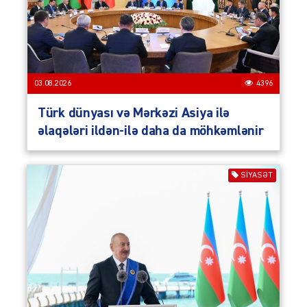
03.08.2026
4396
Türk dünyası və Mərkəzi Asiya ilə
əlaqələri ildən-ilə daha da möhkəmlənir
SIYASƏT