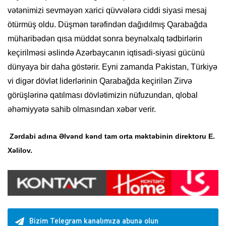
vətənimizi sevməyən xarici qüvvələrə ciddi siyasi mesaj
ötürmüş oldu. Düşmən tərəfindən dağıdılmış Qarabağda
müharibədən qısa müddət sonra beynəlxalq tədbirlərin
keçirilməsi əslində Azərbaycanın iqtisadi-siyasi gücünü
dünyaya bir daha göstərir. Eyni zamanda Pakistan, Türkiyə
vi digər dövlət liderlərinin Qarabağda keçirilən Zirvə
görüşlərinə qatılması dövlətimizin nüfuzundan, qlobal
əhəmiyyətə sahib olmasından xəbər verir.
Zərdabi adına Əlvənd kənd tam orta məktəbinin direktoru E.
Xəlilov.
Bizim Telegram kanalımıza abunə olun