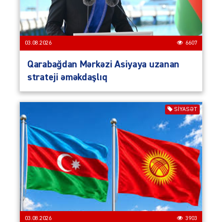
03.08.2026
6607
Qarabağdan Mərkəzi Asiyaya uzanan
strateji əməkdaşlıq
SIYASƏT
03.08.2026
3903