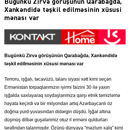
Bugünkü Zirvə görüşünün Qarabağda,
Xankəndidə təşkil edilməsinin xüsusi
mənası var
Bugünkü Zirvə görüşünün Qarabağda, Xankəndidə
təşkil edilməsinin xüsusi mənası var
Terroru, işğalı, təcavüzü, talanı siyasi xətt kimi seçən
Ermənistan torpaqlarımızın iyirmi faizini 30 ilə yaxın
işğalda saxlayaraq soydaşlarımıza qarşı etnik təmizləmə
həyata keçirdi və bir milyondan artıq Azərbaycanlı öz
doğma yurd-yuvasından didərgin düşdü. İşğal altına
düşmüş dilbər guşələrimiz otuz il erməni quldurları
tərəfindən talanmışdır. Özünü dünyaya “məzlum xalq” kimi