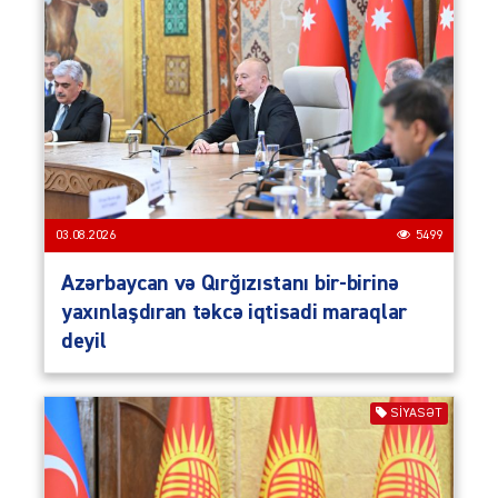
03.08.2026
5499
Azərbaycan və Qırğızıstanı bir-birinə
yaxınlaşdıran təkcə iqtisadi maraqlar
deyil
SIYASƏT