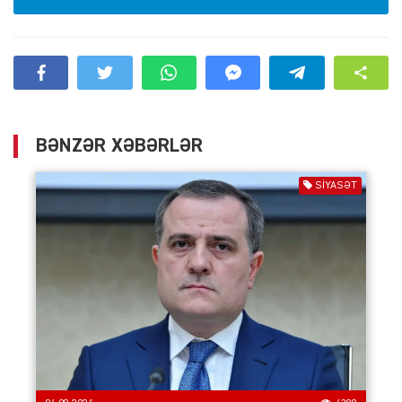
BƏNZƏR XƏBƏRLƏR
SIYASƏT