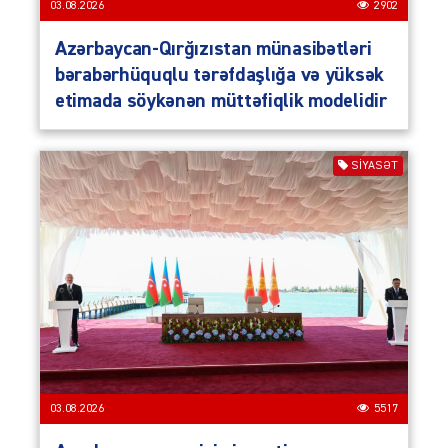
03.08.2026
2902
Azərbaycan-Qırğızıstan münasibətləri
bərabərhüquqlu tərəfdaşlığa və yüksək
etimada söykənən müttəfiqlik modelidir
SIYASƏT
03.08.2026
5517