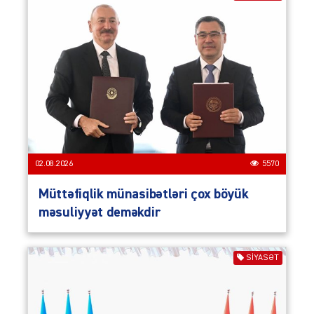
02.08.2026
5570
Müttəfiqlik münasibətləri çox böyük
məsuliyyət deməkdir
SIYASƏT