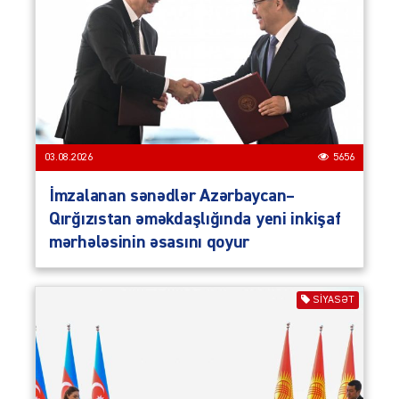
03.08.2026
5656
İmzalanan sənədlər Azərbaycan–
Qırğızıstan əməkdaşlığında yeni inkişaf
mərhələsinin əsasını qoyur
SIYASƏT