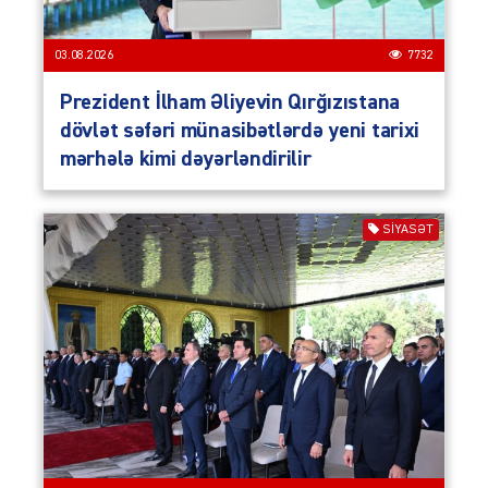
03.08.2026
7732
Prezident İlham Əliyevin Qırğızıstana
dövlət səfəri münasibətlərdə yeni tarixi
mərhələ kimi dəyərləndirilir
SIYASƏT