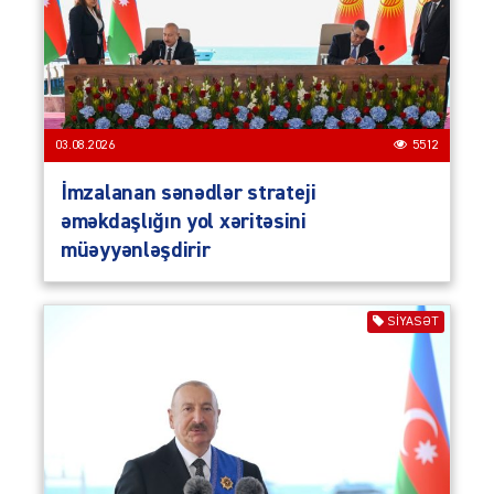
03.08.2026
5512
İmzalanan sənədlər strateji
əməkdaşlığın yol xəritəsini
müəyyənləşdirir
SIYASƏT