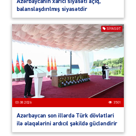
Azərbaycanın xarici siyasəti açıq,
balanslaşdırılmış siyasətdir
SIYASƏT
03.08.2026
3501
Azərbaycan son illərdə Türk dövlətləri
ilə əlaqələrini ardıcıl şəkildə gücləndirir