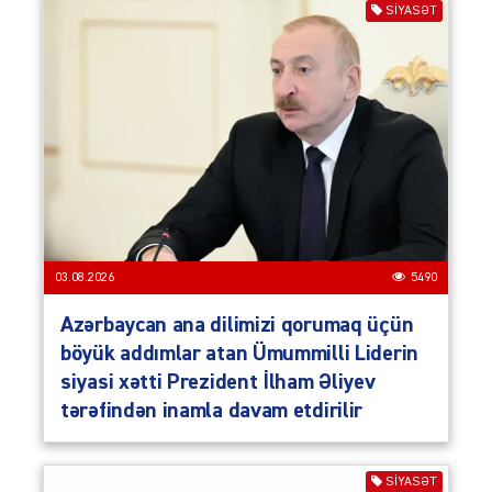
SIYASƏT
03.08.2026
5490
Azərbaycan ana dilimizi qorumaq üçün
böyük addımlar atan Ümummilli Liderin
siyasi xətti Prezident İlham Əliyev
tərəfindən inamla davam etdirilir
SIYASƏT