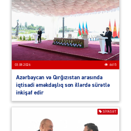
03.08.2026
6615
Azərbaycan və Qırğızıstan arasında
iqtisadi əməkdaşlıq son illərdə sürətlə
inkişaf edir
SIYASƏT