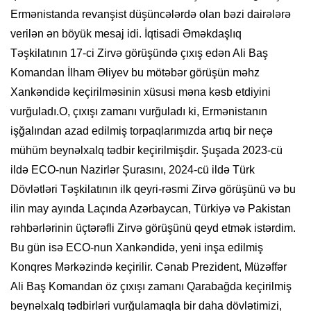
Ermənistanda revanşist düşüncələrdə olan bəzi dairələrə
verilən ən böyük mesaj idi. İqtisadi Əməkdaşlıq
Təşkilatının 17-ci Zirvə görüşündə çıxış edən Ali Baş
Komandan İlham Əliyev bu mötəbər görüşün məhz
Xankəndidə keçirilməsinin xüsusi məna kəsb etdiyini
vurğuladı.O, çıxışı zamanı vurğuladı ki, Ermənistanın
işğalından azad edilmiş torpaqlarımızda artıq bir neçə
mühüm beynəlxalq tədbir keçirilmişdir. Şuşada 2023-cü
ildə ECO-nun Nazirlər Şurasını, 2024-cü ildə Türk
Dövlətləri Təşkilatının ilk qeyri-rəsmi Zirvə görüşünü və bu
ilin may ayında Laçında Azərbaycan, Türkiyə və Pakistan
rəhbərlərinin üçtərəfli Zirvə görüşünü qeyd etmək istərdim.
Bu gün isə ECO-nun Xankəndidə, yeni inşa edilmiş
Konqres Mərkəzində keçirilir. Cənab Prezident, Müzəffər
Ali Baş Komandan öz çıxışı zamanı Qarabağda keçirilmiş
beynəlxalq tədbirləri vurğulamaqla bir daha dövlətimizi,