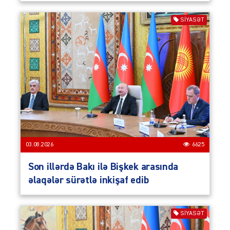
SIYASƏT
03.08.2026
6625
Son illərdə Bakı ilə Bişkek arasında
əlaqələr sürətlə inkişaf edib
SIYASƏT