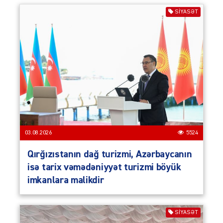
SIYASƏT
03.08.2026
5524
Qırğızıstanın dağ turizmi, Azərbaycanın
isə tarix vəmədəniyyət turizmi böyük
imkanlara malikdir
SIYASƏT