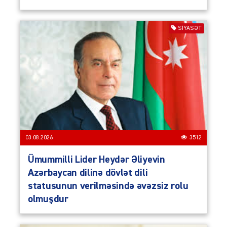
SIYASƏT
03.08.2026
3512
Ümummilli Lider Heydər Əliyevin
Azərbaycan dilinə dövlət dili
statusunun verilməsində əvəzsiz rolu
olmuşdur