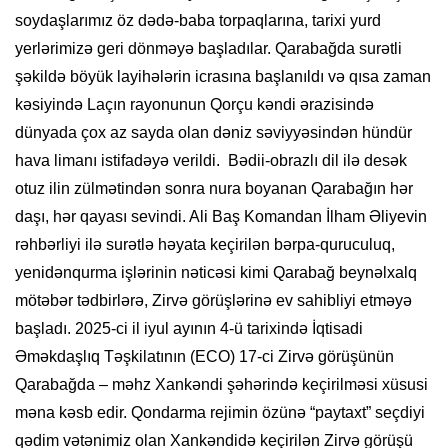
soydaşlarımız öz dədə-baba torpaqlarına, tarixi yurd
yerlərimizə geri dönməyə başladılar. Qarabağda surətli
şəkildə böyük layihələrin icrasına başlanıldı və qısa zaman
kəsiyində Laçın rayonunun Qorçu kəndi ərazisində
dünyada çox az sayda olan dəniz səviyyəsindən hündür
hava limanı istifadəyə verildi. Bədii-obrazlı dil ilə desək
otuz ilin zülmətindən sonra nura boyanan Qarabağın hər
daşı, hər qayası sevindi. Ali Baş Komandan İlham Əliyevin
rəhbərliyi ilə surətlə həyata keçirilən bərpa-quruculuq,
yenidənqurma işlərinin nəticəsi kimi Qarabağ beynəlxalq
mötəbər tədbirlərə, Zirvə görüşlərinə ev sahibliyi etməyə
başladı. 2025-ci il iyul ayının 4-ü tarixində İqtisadi
Əməkdaşlıq Təşkilatının (ECO) 17-ci Zirvə görüşünün
Qarabağda – məhz Xankəndi şəhərində keçirilməsi xüsusi
məna kəsb edir. Qondarma rejimin özünə “paytaxt” seçdiyi
qədim vətənimiz olan Xankəndidə keçirilən Zirvə görüşü