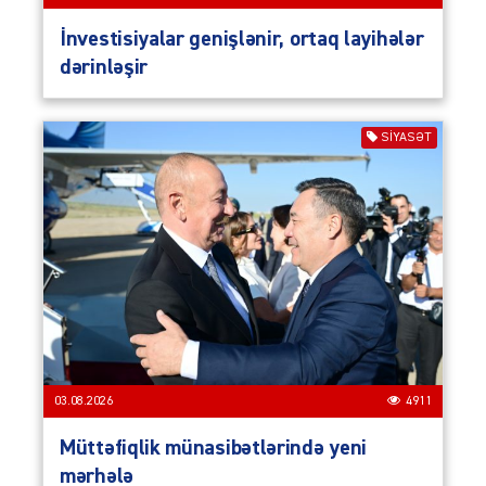
İnvestisiyalar genişlənir, ortaq layihələr
dərinləşir
SIYASƏT
03.08.2026
4911
Müttəfiqlik münasibətlərində yeni
mərhələ