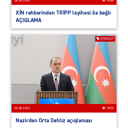
04.08.2026
4388
XİN rəhbərindən TRİPP layihəsi ilə bağlı
AÇIQLAMA
SIYASƏT
04.08.2026
5503
Nazirdən Orta Dəhliz açıqlaması