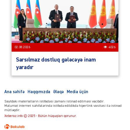
02.08.2026
4026
Sarsılmaz dostluq gələcəyə inam
yaradır
Ana səhifə
Haqqımızda
Əlaqə
Media üçün
Saytdakı materialların istifadəsi zamanı istinad edilməsi vacibdir.
Məlumat internet səhifələrində istifadə edildikdə hiperlink vasitəsi ilə istinad
mütləqdir.
Xeberaz.info © 2025 - Bütün hüquqları qorunur.