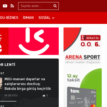
Search…
OU-BIZNES
İDMAN
SOSIAL
R LENTI
YƏT
Milli-mənəvi dəyərlər və
xalqlararası dostluq:
Bakıda birgə görüş keçirilib
08.08.2026
8
YƏT