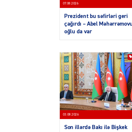
07.08.2026
Prezident bu səfirləri geri
çağırdı – Abel Məhərrəmov
oğlu da var
03.08.2026
Son illərdə Bakı ilə Bişkek