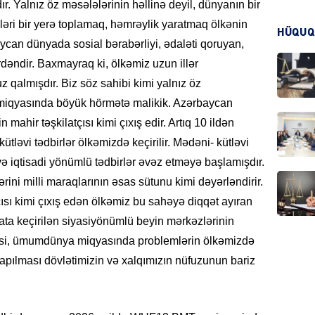
ır. Yalnız öz məsələlərinin həllinə deyil, dünyanın bir
əri bir yerə toplamaq, həmrəylik yaratmaq ölkənin
KRIMIN
HÜQUQ
can dünyada sosial bərabərliyi, ədaləti qoruyan,
rdəndir. Baxmayraq ki, ölkəmiz uzun illər
ruz qalmışdır. Biz söz sahibi kimi yalnız öz
miqyasında böyük hörmətə malikik. Azərbaycan
 mahir təşkilatçısı kimi çıxış edir. Artıq 10 ildən
HADIS
ütləvi tədbirlər ölkəmizdə keçirilir. Mədəni- kütləvi
i və iqtisadi yönümlü tədbirlər əvəz etməyə başlamışdır.
rini milli maraqlarının əsas sütunu kimi dəyərləndirir.
çısı kimi çıxış edən ölkəmiz bu sahəyə diqqət ayıran
DÜNYA
ata keçirilən siyasiyönümlü beyin mərkəzlərinin
lməsi, ümumdünya miqyasında problemlərin ölkəmizdə
tapılması dövlətimizin və xalqımızın nüfuzunun bariz
HADIS