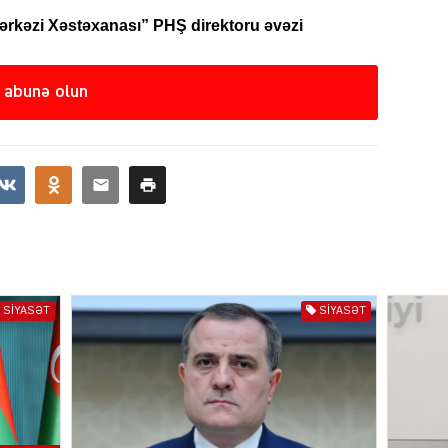
kəzi Xəstəxanası” PHŞ direktoru əvəzi
CƏMIY
 abunə olun
SIYAS
DÜNYA
SIYASƏT
SIYASƏT
ŞOU-B