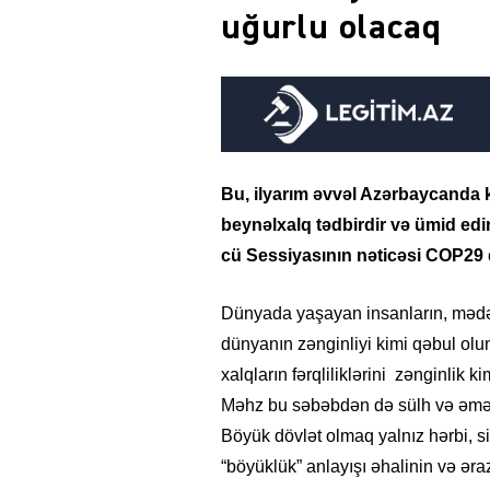
uğurlu olacaq
Bu, ilyarım əvvəl Azərbaycanda 
beynəlxalq tədbirdir və ümid 
cü Sessiyasının nəticəsi COP29
Dünyada yaşayan insanların, mədəni
dünyanın zənginliyi kimi qəbul olun
xalqların fərqliliklərini zənginlik 
Məhz bu səbəbdən də sülh və əməkd
Böyük dövlət olmaq yalnız hərbi, si
“böyüklük” anlayışı əhalinin və ər