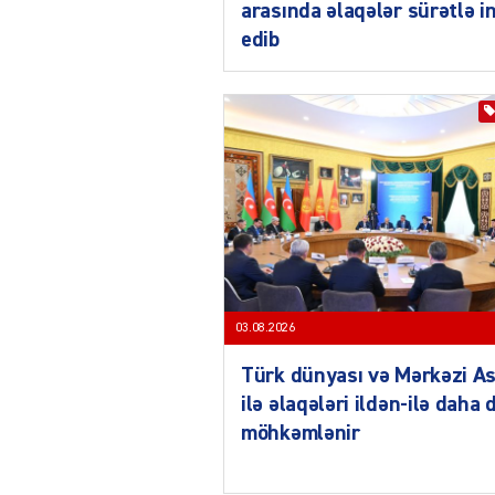
arasında əlaqələr sürətlə i
edib
03.08.2026
Türk dünyası və Mərkəzi As
ilə əlaqələri ildən-ilə daha 
möhkəmlənir