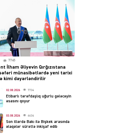
səsləri eşidildi
07.08.2026
5492
Rusiya-Ukrayna
münaqişəsinin həllində
irəliləyiş var – Tramp
07.08.2026
5503
7745
nt İlham Əliyevin Qırğızıstana
YƏT
səfəri münasibətlərdə yeni tarixi
Prezident 2 fərman
 kimi dəyərləndirilir
imzaladı
07.08.2026
02.08.2026
7734
5492
Etibarlı tərəfdaşlıq uğurlu gələcəyin
əsasını qoyur
 SİYASƏT
Tehran və İrəvandan
03.08.2026
6634
“Tramp yolu”na HƏMLƏ –
Son illərdə Bakı ilə Bişkek arasında
REAKSİYA
əlaqələr sürətlə inkişaf edib
07.08.2026
5494