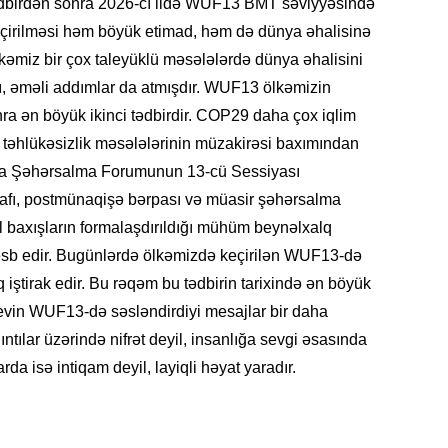
dbirdən sonra 2026-cı ildə WUF13 BMT səviyyəsində
çirilməsi həm böyük etimad, həm də dünya əhalisinə
ölkəmiz bir çox taleyüklü məsələlərdə dünya əhalisini
KRIMIN
ı, əməli addımlar da atmışdır. WUF13 ölkəmizin
ra ən böyük ikinci tədbirdir. COP29 daha çox iqlim
oji təhlükəsizlik məsələlərinin müzakirəsi baxımından
a Şəhərsalma Forumunun 13-cü Sessiyası
işafı, postmünaqişə bərpası və müasir şəhərsalma
SOSIAL
l baxışların formalaşdırıldığı mühüm beynəlxalq
əsb edir. Bugünlərdə ölkəmizdə keçirilən WUF13-də
iştirak edir. Bu rəqəm bu tədbirin tarixində ən böyük
yevin WUF13-də səsləndirdiyi mesajlar bir daha
ntılar üzərində nifrət deyil, insanlığa sevgi əsasında
KRIMIN
rda isə intiqam deyil, layiqli həyat yaradır.