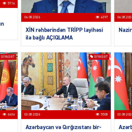
5714
04.08.2026
4397
04.08.202
un
XİN rəhbərindən TRİPP layihəsi
Nazir
ilə bağlı AÇIQLAMA
CƏMIY
SIYASƏT
SIYASƏT
CƏMIY
6634
03.08.2026
5508
03.08.202
CƏMIY
Azərbaycan və Qırğızıstanı bir-
Azər