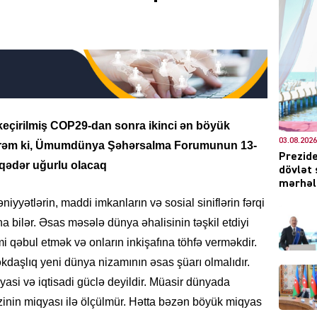
DÜNYA
keçirilmiş COP29-dan sonra ikinci ən böyük
03.08.2026
edirəm ki, Ümumdünya Şəhərsalma Forumunun 13-
Prezide
CƏMIY
 qədər uğurlu olacaq
dövlət 
mərhələ
yyətlərin, maddi imkanların və sosial siniflərin fərqi
a bilər. Əsas məsələ dünya əhalisinin təşkil etdiyi
kimi qəbul etmək və onların inkişafına töhfə verməkdir.
XARİCİ
aşlıq yeni dünya nizamının əsas şüarı olmalıdır.
yasi və iqtisadi güclə deyildir. Müasir dünyada
azinin miqyası ilə ölçülmür. Hətta bəzən böyük miqyas