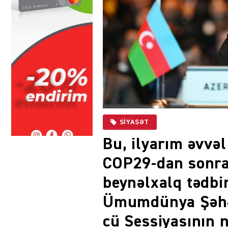
SIYASƏT
Bu, ilyarım əvvə
COP29-dan sonra 
beynəlxalq tədbir
Ümumdünya Şəhə
cü Sessiyasının 