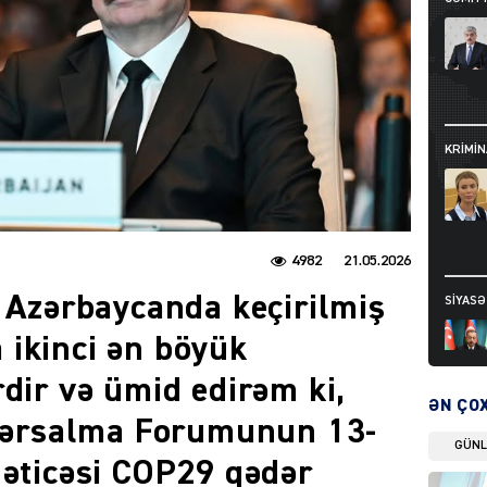
KRIMIN
4982
21.05.2026
l Azərbaycanda keçirilmiş
SIYAS
ikinci ən böyük
dir və ümid edirəm ki,
ƏN ÇO
rsalma Forumunun 13-
GÜN
DÜNYA
nəticəsi COP29 qədər