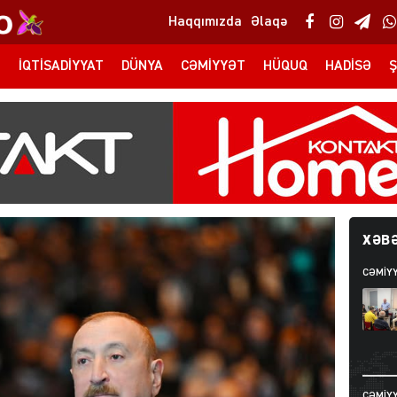
Haqqımızda
Əlaqə
T
İQTISADIYYAT
DÜNYA
CƏMIYYƏT
HÜQUQ
HADISƏ
Ş
XƏBƏ
CƏMIY
CƏMIY