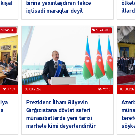
nkişaf
birinə yaxınlaşdıran təkcə
ölkəl
iqtisadi maraqlar deyil
illər
SIYASƏT
SIYASƏT
MANŞE
SIYAS
4407
03.08.2026
7745
03.08.202
iya
Prezident İlham Əliyevin
Azərb
da
Qırğızıstana dövlət səfəri
müna
DÜNYA
münasibətlərdə yeni tarixi
tərəf
mərhələ kimi dəyərləndirilir
söykə