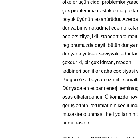
ölkələr üçün ciddi problemlər yarad
çox probleminə dəstək olmaq, ölkəl
böyüklüyünün təzahürüdür. Azərbay
dünya birliyinə xidmət edən ölkələ
ədalətsizliyə, ikili standartlara mə
regionumuzda deyil, bütün dünya 
dünyada yüksək səviyyəli tədbirlərin
çoxdur ki, bir çox idman, mədəni – k
tədbirləri son illər daha çox siyas
Bu gün Azərbaycan öz milli sərvətlə
Dünyada ən etibarlı enerji təminat
əsas ölkələrdəndir. Ölkəmizdə həy
görüşlərinin, forumlarının keçiri
müzakirə olunması, həll yollarının 
nümunəsidir.