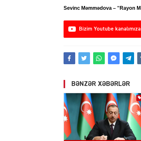
Sevinc Məmmədova – “Rayon Mər
Bizim Youtube kanalımıza
BƏNZƏR XƏBƏRLƏR