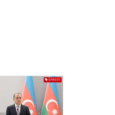
04.08.2026
3017
YƏT
Azərbaycanda sürücüsüz
nəqliyyat dövrü başlayır –
BELƏ işləyəcək
04.08.2026
4025
ƏT
XİN rəhbərindən TRİPP
layihəsi ilə bağlı AÇIQLAMA
04.08.2026
4397
SIYASƏT
Müharibə Rusiyanın belini
bükür
04.08.2026
4013
IZNES