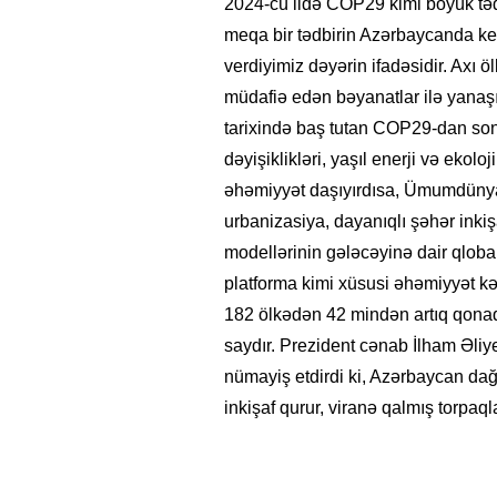
2024-cü ildə COP29 kimi böyük tə
meqa bir tədbirin Azərbaycanda ke
verdiyimiz dəyərin ifadəsidir. Axı 
müdafiə edən bəyanatlar ilə yanaş
tarixində baş tutan COP29-dan son
dəyişiklikləri, yaşıl enerji və ekol
əhəmiyyət daşıyırdısa, Ümumdüny
urbanizasiya, dayanıqlı şəhər ink
modellərinin gələcəyinə dair qloba
platforma kimi xüsusi əhəmiyyət k
182 ölkədən 42 mindən artıq qonaq 
saydır. Prezident cənab İlham Əli
nümayiş etdirdi ki, Azərbaycan dağı
inkişaf qurur, viranə qalmış torpaqla