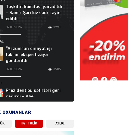
Təşkilat komitəsi yaradıldı
– Samir Şərifov sədr təyin
edildi
07.08.2026
3793
AL
“Arzum”un cinayət işi
təkrar ekspertizaya
göndərildi
07.08.2026
3905
ƏT
Prezident bu səfirləri geri
çağırdı – Abel
Məhərrəmovun oğlu da var
07.08.2026
5714
X OXUNANLAR
LÜK
HƏFTƏLIK
AYLIQ
Moskvada güclü partlayış