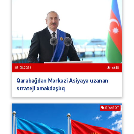
03.08.2026
6618
Qarabağdan Mərkəzi Asiyaya uzanan
strateji əməkdaşlıq
SIYASƏT