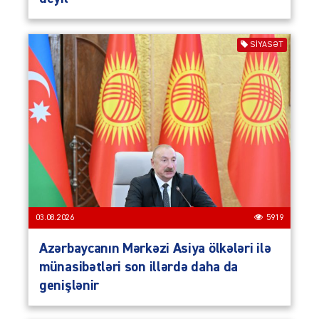
SIYASƏT
03.08.2026
5919
Azərbaycanın Mərkəzi Asiya ölkələri ilə
münasibətləri son illərdə daha da
genişlənir