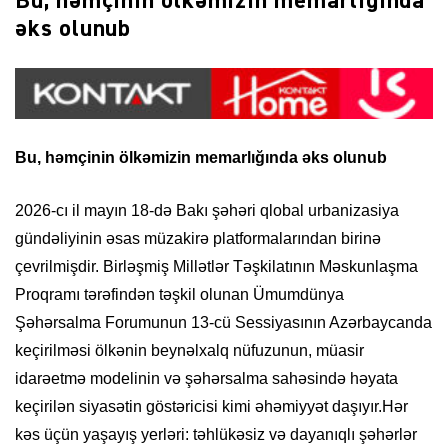
Bu, həmçinin ölkəmizin memarlığında
əks olunub
Bu, həmçinin ölkəmizin memarlığında əks olunub
2026-cı il mayın 18-də Bakı şəhəri qlobal urbanizasiya
gündəliyinin əsas müzakirə platformalarından birinə
çevrilmişdir. Birləşmiş Millətlər Təşkilatının Məskunlaşma
Proqramı tərəfindən təşkil olunan Ümumdünya
Şəhərsalma Forumunun 13-cü Sessiyasının Azərbaycanda
keçirilməsi ölkənin beynəlxalq nüfuzunun, müasir
idarəetmə modelinin və şəhərsalma sahəsində həyata
keçirilən siyasətin göstəricisi kimi əhəmiyyət daşıyır.Hər
kəs üçün yaşayış yerləri: təhlükəsiz və dayanıqlı şəhərlər