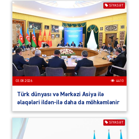
SIYASƏT
03.08.2026
4410
Türk dünyası və Mərkəzi Asiya ilə
əlaqələri ildən-ilə daha da möhkəmlənir
SIYASƏT