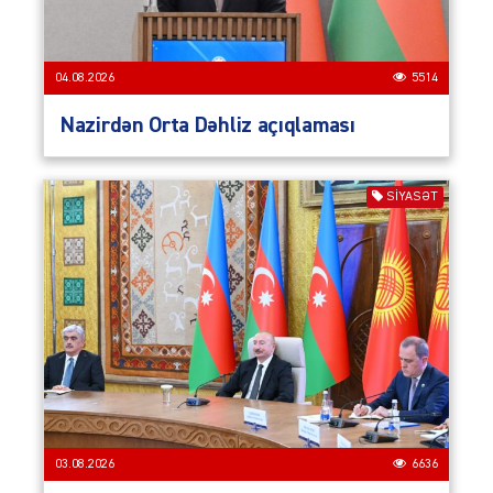
04.08.2026
5514
Nazirdən Orta Dəhliz açıqlaması
SIYASƏT
03.08.2026
6636