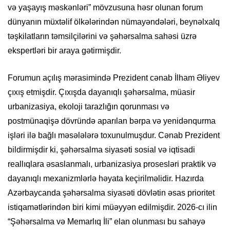
və yaşayış məskənləri” mövzusuna həsr olunan forum
dünyanın müxtəlif ölkələrindən nümayəndələri, beynəlxalq
təşkilatların təmsilçilərini və şəhərsalma sahəsi üzrə
ekspertləri bir araya gətirmişdir.
Forumun açılış mərasimində Prezident cənab İlham Əliyev
çıxış etmişdir. Çıxışda dayanıqlı şəhərsalma, müasir
urbanizasiya, ekoloji tarazlığın qorunması və
postmünaqişə dövründə aparılan bərpa və yenidənqurma
işləri ilə bağlı məsələlərə toxunulmuşdur. Cənab Prezident
bildirmişdir ki, şəhərsalma siyasəti sosial və iqtisadi
reallıqlara əsaslanmalı, urbanizasiya prosesləri praktik və
dayanıqlı mexanizmlərlə həyata keçirilməlidir. Hazırda
Azərbaycanda şəhərsalma siyasəti dövlətin əsas prioritet
istiqamətlərindən biri kimi müəyyən edilmişdir. 2026-cı ilin
“Şəhərsalma və Memarlıq İli” elan olunması bu sahəyə