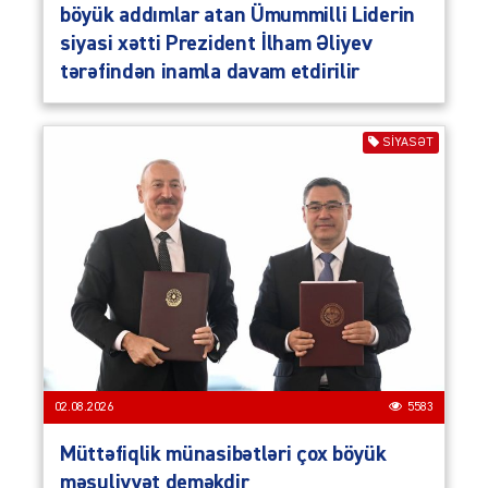
böyük addımlar atan Ümummilli Liderin
siyasi xətti Prezident İlham Əliyev
tərəfindən inamla davam etdirilir
SIYASƏT
02.08.2026
5583
Müttəfiqlik münasibətləri çox böyük
məsuliyyət deməkdir