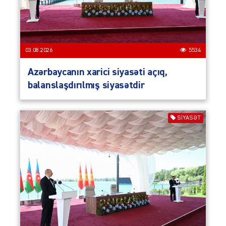
03.08.2026
5534
Azərbaycanın xarici siyasəti açıq,
balanslaşdırılmış siyasətdir
SIYASƏT