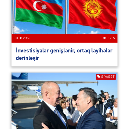
03.08.2026
3915
İnvestisiyalar genişlənir, ortaq layihələr
dərinləşir
SIYASƏT