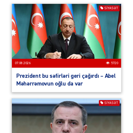
SIYASƏT
07.08.2026
5720
Prezident bu səfirləri geri çağırdı – Abel
Məhərrəmovun oğlu da var
SIYASƏT