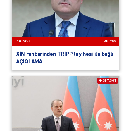
04.08.2026
4399
XİN rəhbərindən TRİPP layihəsi ilə bağlı
AÇIQLAMA
SIYASƏT