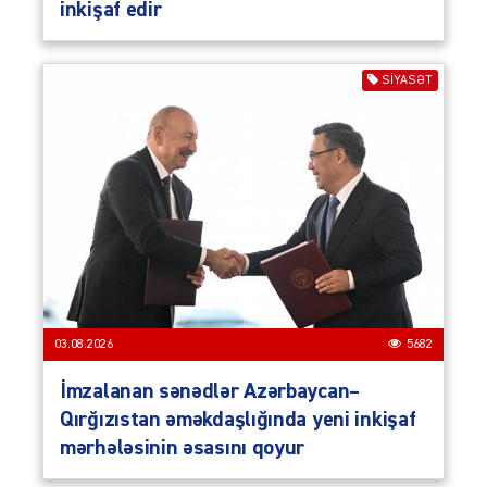
inkişaf edir
SIYASƏT
03.08.2026
5682
İmzalanan sənədlər Azərbaycan–
Qırğızıstan əməkdaşlığında yeni inkişaf
mərhələsinin əsasını qoyur