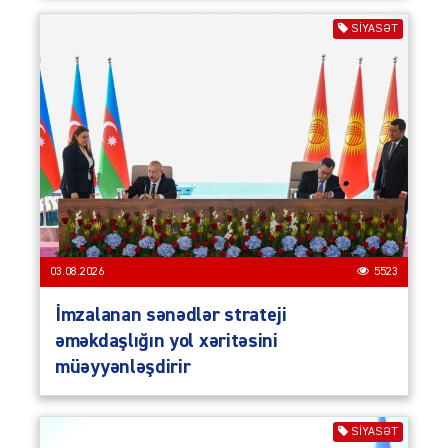
SIYASƏT
03.08.2026
5523
İmzalanan sənədlər strateji
əməkdaşlığın yol xəritəsini
müəyyənləşdirir
SIYASƏT