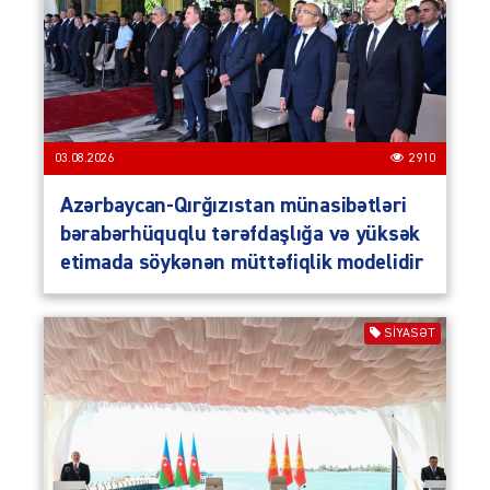
03.08.2026
2910
Azərbaycan-Qırğızıstan münasibətləri
bərabərhüquqlu tərəfdaşlığa və yüksək
etimada söykənən müttəfiqlik modelidir
SIYASƏT