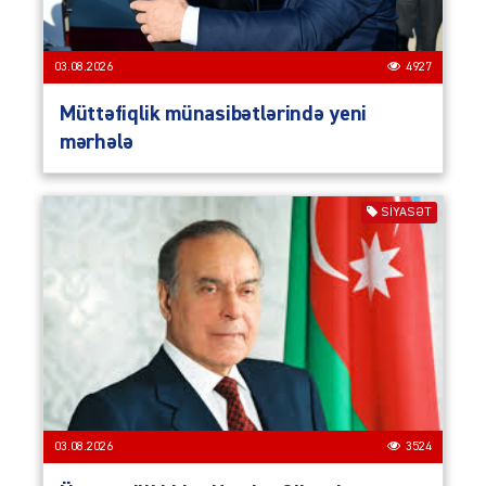
03.08.2026
4927
Müttəfiqlik münasibətlərində yeni
mərhələ
SIYASƏT
03.08.2026
3524