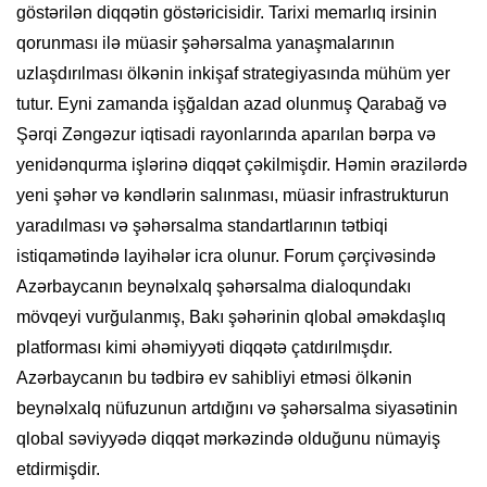
göstərilən diqqətin göstəricisidir. Tarixi memarlıq irsinin
qorunması ilə müasir şəhərsalma yanaşmalarının
uzlaşdırılması ölkənin inkişaf strategiyasında mühüm yer
tutur. Eyni zamanda işğaldan azad olunmuş Qarabağ və
Şərqi Zəngəzur iqtisadi rayonlarında aparılan bərpa və
yenidənqurma işlərinə diqqət çəkilmişdir. Həmin ərazilərdə
yeni şəhər və kəndlərin salınması, müasir infrastrukturun
yaradılması və şəhərsalma standartlarının tətbiqi
istiqamətində layihələr icra olunur. Forum çərçivəsində
Azərbaycanın beynəlxalq şəhərsalma dialoqundakı
mövqeyi vurğulanmış, Bakı şəhərinin qlobal əməkdaşlıq
platforması kimi əhəmiyyəti diqqətə çatdırılmışdır.
Azərbaycanın bu tədbirə ev sahibliyi etməsi ölkənin
beynəlxalq nüfuzunun artdığını və şəhərsalma siyasətinin
qlobal səviyyədə diqqət mərkəzində olduğunu nümayiş
etdirmişdir.