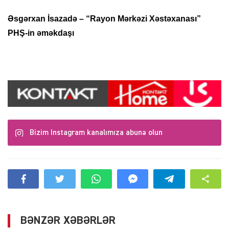
Əsgərxan İsazadə – “Rayon Mərkəzi Xəstəxanası”
PHŞ-in əməkdaşı
Bizim Instagram kanalımıza abunə olun
BƏNZƏR XƏBƏRLƏR