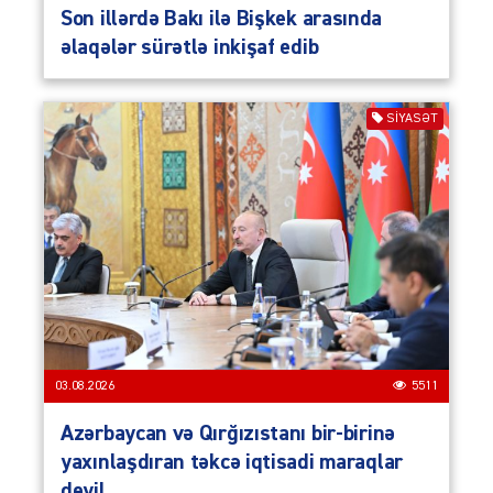
Son illərdə Bakı ilə Bişkek arasında
əlaqələr sürətlə inkişaf edib
SIYASƏT
03.08.2026
5511
Azərbaycan və Qırğızıstanı bir-birinə
yaxınlaşdıran təkcə iqtisadi maraqlar
deyil