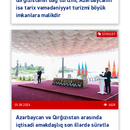
Qırğızıstanın dağ turizmi, Azərbaycanın
isə tarix vəmədəniyyət turizmi böyük
imkanlara malikdir
SIYASƏT
03.08.2026
6628
Azərbaycan və Qırğızıstan arasında
iqtisadi əməkdaşlıq son illərdə sürətlə