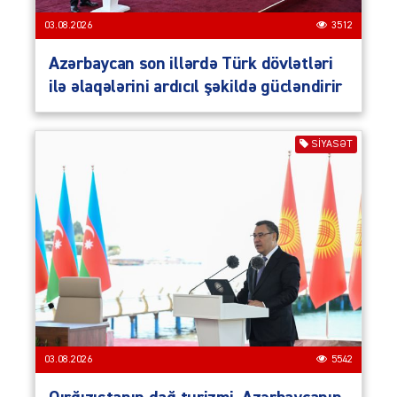
03.08.2026
3512
Azərbaycan son illərdə Türk dövlətləri
ilə əlaqələrini ardıcıl şəkildə gücləndirir
SIYASƏT
03.08.2026
5542