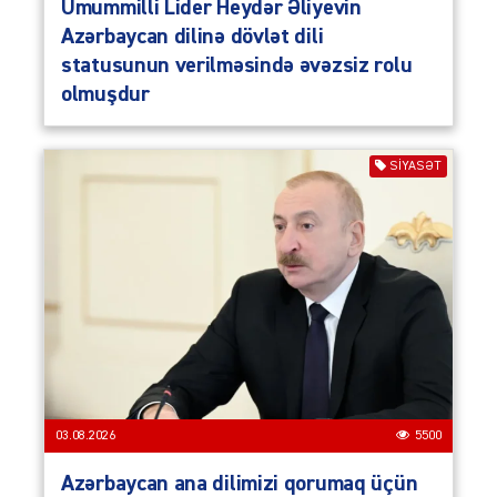
Ümummilli Lider Heydər Əliyevin
Azərbaycan dilinə dövlət dili
statusunun verilməsində əvəzsiz rolu
olmuşdur
SIYASƏT
03.08.2026
5500
Azərbaycan ana dilimizi qorumaq üçün