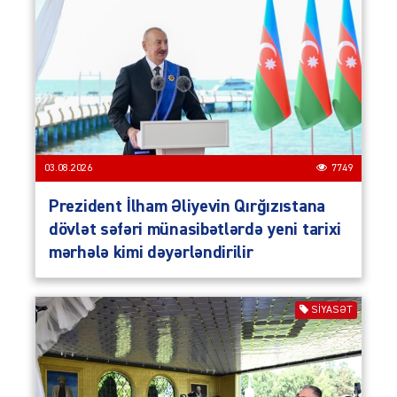
03.08.2026
7749
Prezident İlham Əliyevin Qırğızıstana
dövlət səfəri münasibətlərdə yeni tarixi
mərhələ kimi dəyərləndirilir
SIYASƏT