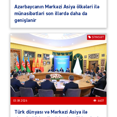
Azərbaycanın Mərkəzi Asiya ölkələri ilə
münasibətləri son illərdə daha da
genişlənir
SIYASƏT
03.08.2026
4407
Türk dünyası və Mərkəzi Asiya ilə