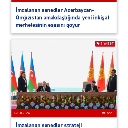
İmzalanan sənədlər Azərbaycan–
Qırğızıstan əməkdaşlığında yeni inkişaf
mərhələsinin əsasını qoyur
SIYASƏT
03.08.2026
5521
İmzalanan sənədlər strateji