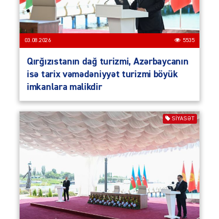
03.08.2026
5535
Qırğızıstanın dağ turizmi, Azərbaycanın
isə tarix vəmədəniyyət turizmi böyük
imkanlara malikdir
SIYASƏT