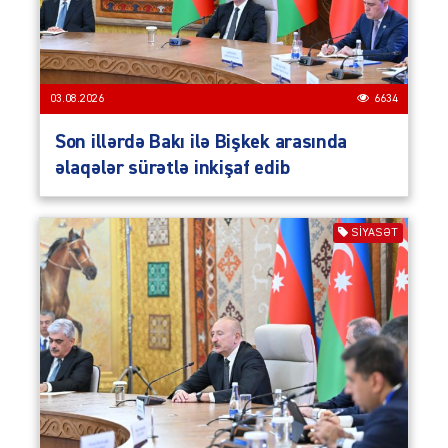
03.08.2026
6634
Son illərdə Bakı ilə Bişkek arasında
əlaqələr sürətlə inkişaf edib
SIYASƏT