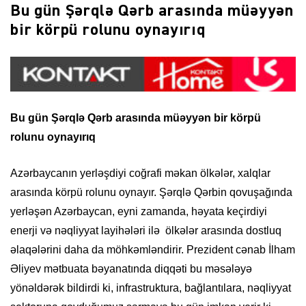
Bu gün Şərqlə Qərb arasında müəyyən
bir körpü rolunu oynayırıq
Bu gün Şərqlə Qərb arasında müəyyən bir körpü
rolunu oynayırıq
Azərbaycanın yerləşdiyi coğrafi məkan ölkələr, xalqlar
arasında körpü rolunu oynayır. Şərqlə Qərbin qovuşağında
yerləşən Azərbaycan, eyni zamanda, həyata keçirdiyi
enerji və nəqliyyat layihələri ilə ölkələr arasında dostluq
əlaqələrini daha da möhkəmləndirir. Prezident cənab İlham
Əliyev mətbuata bəyanatında diqqəti bu məsələyə
yönəldərək bildirdi ki, infrastruktura, bağlantılara, nəqliyyat