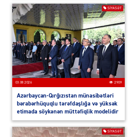
SIYASƏT
03.08.2026
2909
Azərbaycan-Qırğızıstan münasibətləri
bərabərhüquqlu tərəfdaşlığa və yüksək
etimada söykənən müttəfiqlik modelidir
SIYASƏT