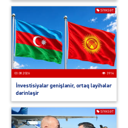
SIYASƏT
03.08.2026
3914
İnvestisiyalar genişlənir, ortaq layihələr
dərinləşir
SIYASƏT