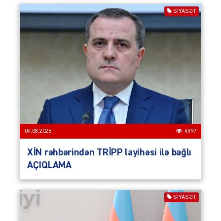
SIYASƏT
04.08.2026
4397
XİN rəhbərindən TRİPP layihəsi ilə bağlı
AÇIQLAMA
SIYASƏT