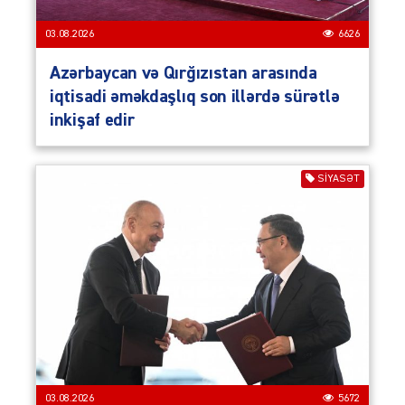
03.08.2026
6626
Azərbaycan və Qırğızıstan arasında
iqtisadi əməkdaşlıq son illərdə sürətlə
inkişaf edir
SIYASƏT
03.08.2026
5672