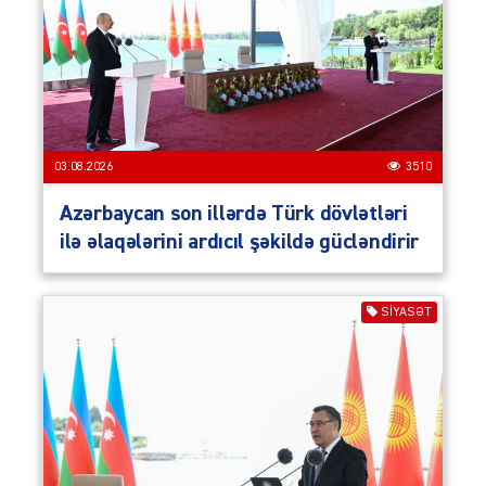
03.08.2026
3510
Azərbaycan son illərdə Türk dövlətləri
ilə əlaqələrini ardıcıl şəkildə gücləndirir
SIYASƏT