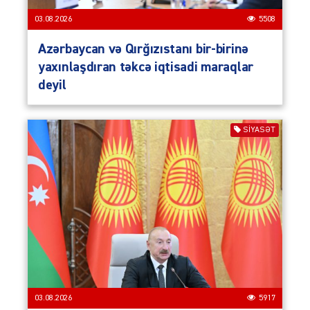
03.08.2026
5508
Azərbaycan və Qırğızıstanı bir-birinə
yaxınlaşdıran təkcə iqtisadi maraqlar
deyil
SIYASƏT
03.08.2026
5917