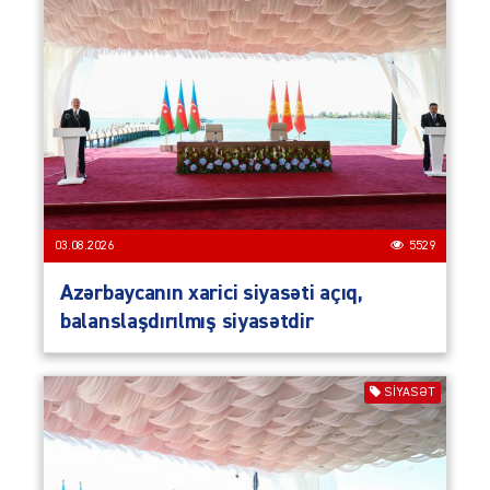
03.08.2026
5529
Azərbaycanın xarici siyasəti açıq,
balanslaşdırılmış siyasətdir
SIYASƏT