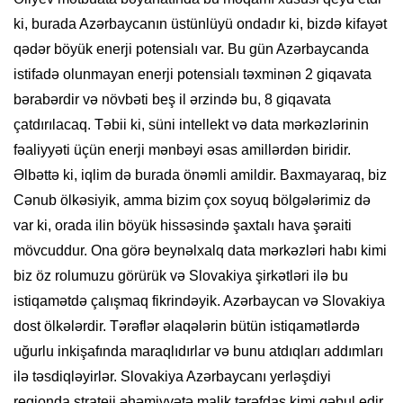
ki, burada Azərbaycanın üstünlüyü ondadır ki, bizdə kifayət
qədər böyük enerji potensialı var. Bu gün Azərbaycanda
istifadə olunmayan enerji potensialı təxminən 2 giqavata
bərabərdir və növbəti beş il ərzində bu, 8 giqavata
çatdırılacaq. Təbii ki, süni intellekt və data mərkəzlərinin
fəaliyyəti üçün enerji mənbəyi əsas amillərdən biridir.
Əlbəttə ki, iqlim də burada önəmli amildir. Baxmayaraq, biz
Cənub ölkəsiyik, amma bizim çox soyuq bölgələrimiz də
var ki, orada ilin böyük hissəsində şaxtalı hava şəraiti
mövcuddur. Ona görə beynəlxalq data mərkəzləri habı kimi
biz öz rolumuzu görürük və Slovakiya şirkətləri ilə bu
istiqamətdə çalışmaq fikrindəyik. Azərbaycan və Slovakiya
dost ölkələrdir. Tərəflər əlaqələrin bütün istiqamətlərdə
uğurlu inkişafında maraqlıdırlar və bunu atdıqları addımları
ilə təsdiqləyirlər. Slovakiya Azərbaycanı yerləşdiyi
regionda strateji əhəmiyyətə malik tərəfdaş kimi qəbul edir.