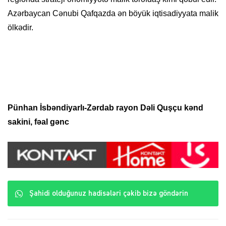
Azərbaycan Cənubi Qafqazda ən böyük iqtisadiyyata malik
ölkədir.
Pünhan İsbəndiyarlı-Zərdab rayon Dəli Quşçu kənd
sakini, fəal gənc
Şahidi olduğunuz hadisələri çəkib bizə göndərin