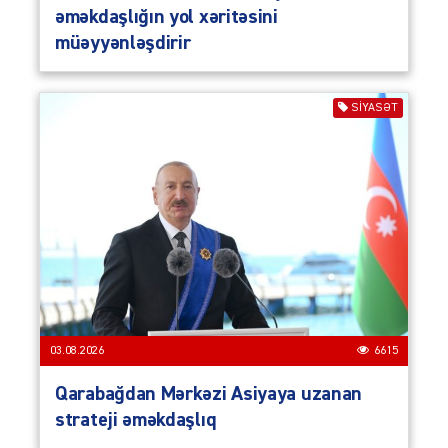
əməkdaşlığın yol xəritəsini
müəyyənləşdirir
SIYASƏT
03.08.2026
6615
Qarabağdan Mərkəzi Asiyaya uzanan
strateji əməkdaşlıq