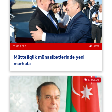
03.08.2026
4922
Müttəfiqlik münasibətlərində yeni
mərhələ
SIYASƏT