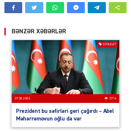
BƏNZƏR XƏBƏRLƏR
SIYASƏT
07.08.2026
5714
Prezident bu səfirləri geri çağırdı – Abel
Məhərrəmovun oğlu da var