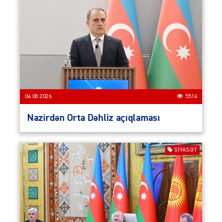
04.08.2026
5514
Nazirdən Orta Dəhliz açıqlaması
SIYASƏT