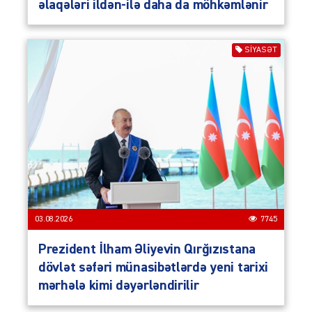
əlaqələri ildən-ilə daha da möhkəmlənir
SIYASƏT
03.08.2026
7745
Prezident İlham Əliyevin Qırğızıstana
dövlət səfəri münasibətlərdə yeni tarixi
mərhələ kimi dəyərləndirilir