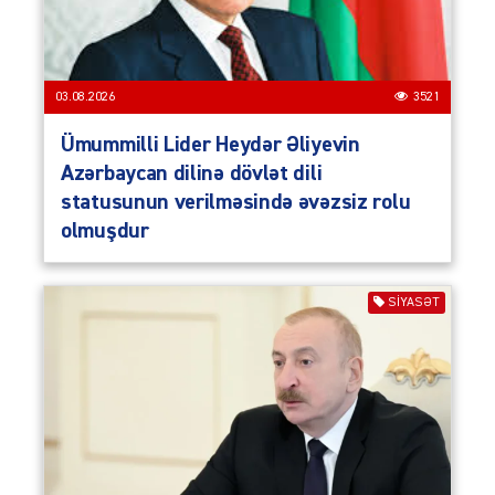
03.08.2026
3521
Ümummilli Lider Heydər Əliyevin
Azərbaycan dilinə dövlət dili
statusunun verilməsində əvəzsiz rolu
olmuşdur
SIYASƏT