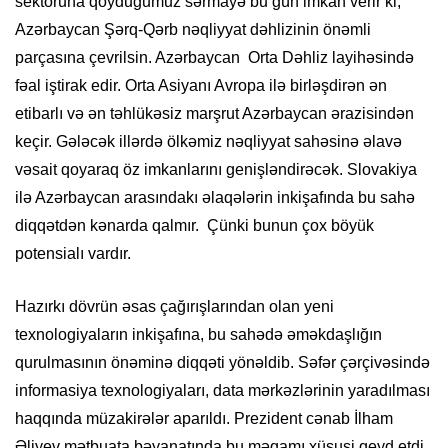
sektoruna qoyduğumuz sərmayə bu gün imkan verir ki,
Azərbaycan Şərq-Qərb nəqliyyat dəhlizinin önəmli
parçasına çevrilsin. Azərbaycan Orta Dəhliz layihəsində
fəal iştirak edir. Orta Asiyanı Avropa ilə birləşdirən ən
etibarlı və ən təhlükəsiz marşrut Azərbaycan ərazisindən
keçir. Gələcək illərdə ölkəmiz nəqliyyat sahəsinə əlavə
vəsait qoyaraq öz imkanlarını genişləndirəcək. Slovakiya
ilə Azərbaycan arasındakı əlaqələrin inkişafında bu sahə
diqqətdən kənarda qalmır. Çünki bunun çox böyük
potensialı vardır.
Hazırkı dövrün əsas çağırışlarından olan yeni
texnologiyaların inkişafına, bu sahədə əməkdaşlığın
qurulmasının önəminə diqqəti yönəldib. Səfər çərçivəsində
informasiya texnologiyaları, data mərkəzlərinin yaradılması
haqqında müzakirələr aparıldı. Prezident cənab İlham
Əliyev mətbuata bəyanatında bu məqamı xüsusi qeyd etdi