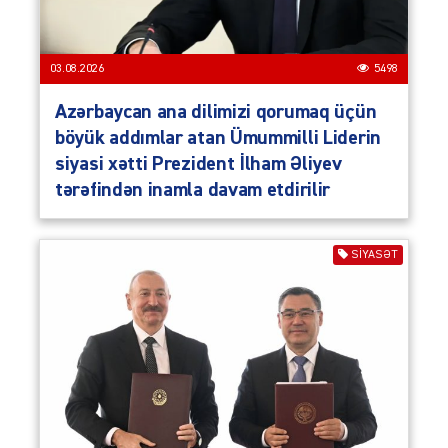
03.08.2026
5498
Azərbaycan ana dilimizi qorumaq üçün
böyük addımlar atan Ümummilli Liderin
siyasi xətti Prezident İlham Əliyev
tərəfindən inamla davam etdirilir
SIYASƏT