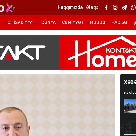
Haqqımızda
Əlaqə
T
İQTISADIYYAT
DÜNYA
CƏMIYYƏT
HÜQUQ
HADISƏ
Ş
XƏBƏ
CƏMIY