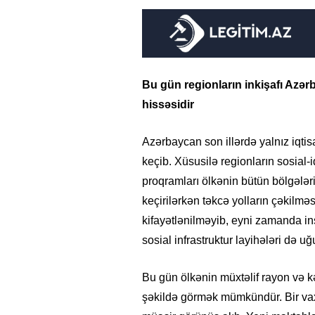
Bu gün regionların inkişafı Az
hissəsidir
Azərbaycan son illərdə yalnız iqti
keçib. Xüsusilə regionların sosial-i
proqramları ölkənin bütün bölgələr
keçirilərkən təkcə yolların çəkilmə
kifayətlənilməyib, eyni zamanda in
sosial infrastruktur layihələri də uğ
Bu gün ölkənin müxtəlif rayon və k
şəkildə görmək mümkündür. Bir vax