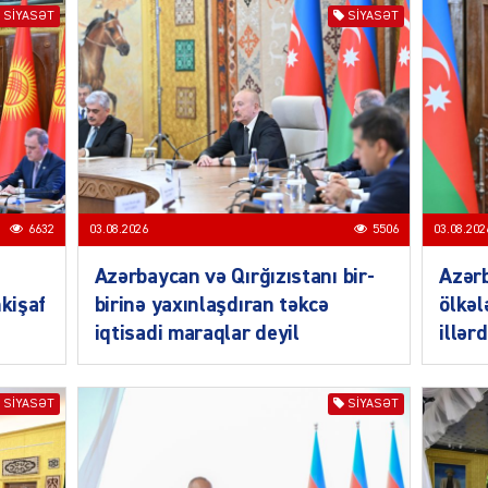
SIYASƏT
SIYASƏT
MANŞE
6632
03.08.2026
5506
03.08.202
Azərbaycan və Qırğızıstanı bir-
Azər
SIYAS
nkişaf
birinə yaxınlaşdıran təkcə
ölkəl
iqtisadi maraqlar deyil
illər
SIYASƏT
SIYASƏT
DÜNYA