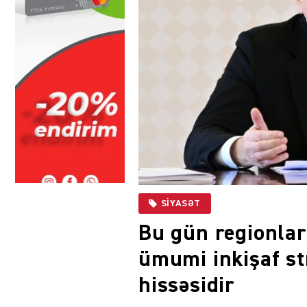
SIYASƏT
Bu gün regionlar
ümumi inkişaf s
hissəsidir