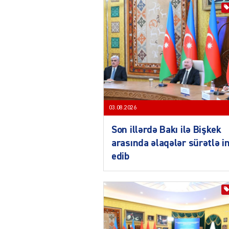
03.08.2026
Son illərdə Bakı ilə Bişkek
arasında əlaqələr sürətlə i
edib