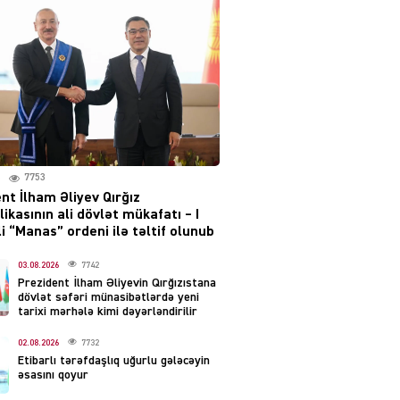
Moskvada güclü partlayış
səsləri eşidildi
07.08.2026
5480
Rusiya-Ukrayna
münaqişəsinin həllində
irəliləyiş var – Tramp
07.08.2026
7753
5492
nt İlham Əliyev Qırğız
ikasının ali dövlət mükafatı – I
YƏT
i “Manas” ordeni ilə təltif olunub
Prezident 2 fərman
imzaladı
03.08.2026
7742
Prezident İlham Əliyevin Qırğızıstana
07.08.2026
5482
dövlət səfəri münasibətlərdə yeni
tarixi mərhələ kimi dəyərləndirilir
 SİYASƏT
02.08.2026
7732
Tehran və İrəvandan
Etibarlı tərəfdaşlıq uğurlu gələcəyin
“Tramp yolu”na HƏMLƏ –
əsasını qoyur
REAKSİYA