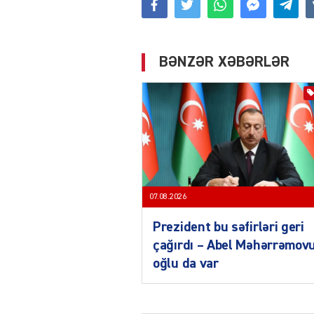
BƏNZƏR XƏBƏRLƏR
07.08.2026
Prezident bu səfirləri geri
çağırdı – Abel Məhərrəmov
oğlu da var