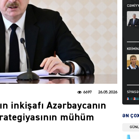
CƏMIY
KRIMIN
6697
26.05.2026
SIYAS
ın inkişafı Azərbaycanın
trategiyasının mühüm
ƏN ÇO
GÜN
DÜNYA