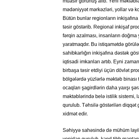
müasir görünüş alıb. Yeni məktəblə
mədəniyyət mərkəzləri, yollar və ko
Bütün bunlar regionların inkişafın
təsir göstərib. Regional inkişaf p
fərqin azalması, insanların doğma 
yaratmaqdır. Bu istiqamətdə görülən 
sahibkarlığın inkişafına dəstək göst
iqtisadi imkanları artıb. Eyni zama
birbaşa təsir etdiyi üçün dövlət pro
bölgələrdə yüzlərlə məktəb binası ti
ocaqları şagirdlərin daha yaxşı şə
məktəblərində belə istilik sistemi, 
qurulub. Təhsilə göstərilən diqqət
xidmət edir.
Səhiyyə sahəsində də mühüm layihə
yenidən qurulub, kənd tibb məntəqəl