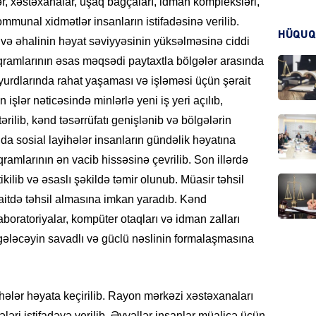
r, xəstəxanalar, uşaq bağçaları, idman kompleksləri,
mmunal xidmətlər insanların istifadəsinə verilib.
HÜQUQ
KRIMIN
a və əhalinin həyat səviyyəsinin yüksəlməsinə ciddi
roqramlarının əsas məqsədi paytaxtla bölgələr arasında
yurdlarında rahat yaşaması və işləməsi üçün şərait
işlər nəticəsində minlərlə yeni iş yeri açılıb,
ərilib, kənd təsərrüfatı genişlənib və bölgələrin
HADIS
nda sosial layihələr insanların gündəlik həyatına
qramlarının ən vacib hissəsinə çevrilib. Son illərdə
kilib və əsaslı şəkildə təmir olunub. Müasir təhsil
raitdə təhsil almasına imkan yaradıb. Kənd
laboratoriyalar, kompüter otaqları və idman zalları
DÜNYA
 gələcəyin savadlı və güclü nəslinin formalaşmasına
lər həyata keçirilib. Rayon mərkəzi xəstəxanaları
HADIS
əri istifadəyə verilib. Əvvəllər insanlar müalicə üçün