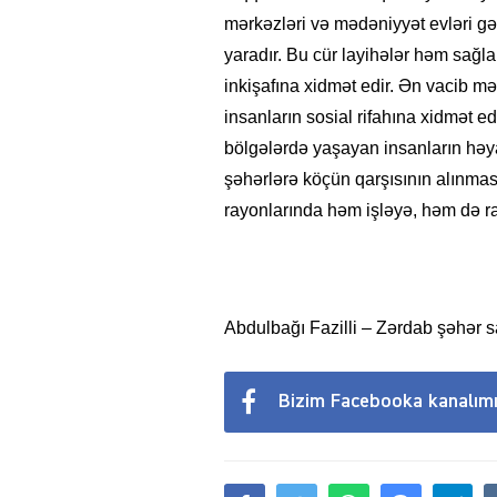
mərkəzləri və mədəniyyət evləri gə
yaradır. Bu cür layihələr həm sağl
inkişafına xidmət edir. Ən vacib məs
insanların sosial rifahına xidmət e
bölgələrdə yaşayan insanların həyat
şəhərlərə köçün qarşısının alınmas
rayonlarında həm işləyə, həm də rah
Abdulbağı Fazilli – Zərdab şəhər sa
Bizim Facebooka kanalım