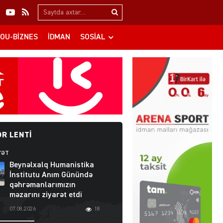
Search…
OU-BIZNES
İDMAN
SOSIAL
R LENTI
YƏT
Beynəlxalq Humanistika
İnstitutu Anım Günündə
qəhrəmanlarımızın
məzarını ziyarət etdi
07.08.2026
18