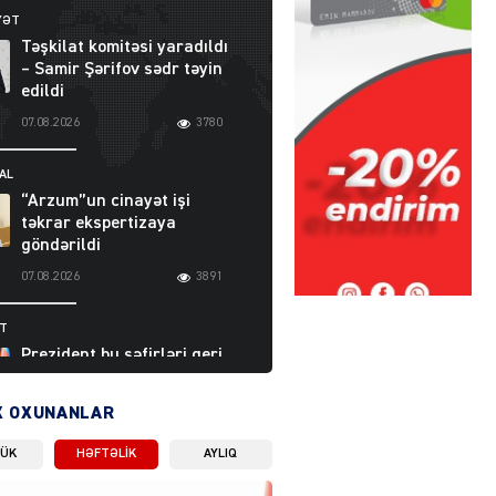
YƏT
Təşkilat komitəsi yaradıldı
– Samir Şərifov sədr təyin
edildi
07.08.2026
3780
AL
“Arzum”un cinayət işi
təkrar ekspertizaya
göndərildi
07.08.2026
3891
ƏT
Prezident bu səfirləri geri
çağırdı – Abel
Məhərrəmovun oğlu da var
X OXUNANLAR
07.08.2026
5704
LÜK
HƏFTƏLIK
AYLIQ