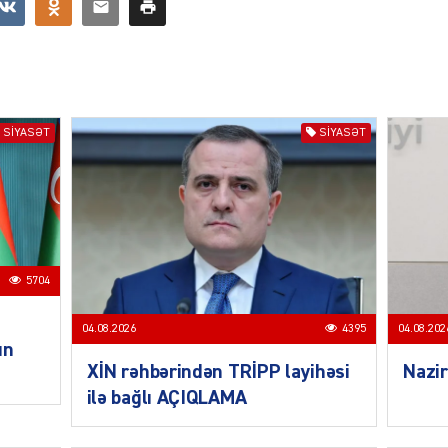
ŞOU-B
SIYASƏT
SIYASƏT
CƏMIY
5704
CƏMIY
04.08.2026
4395
04.08.202
un
XİN rəhbərindən TRİPP layihəsi
Nazir
ilə bağlı AÇIQLAMA
CƏMIY