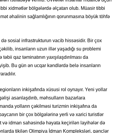
tibbi xidmətlər bölgələrdə əlçatan olub. Müasir tibbi
idmət əhalinin sağlamlığının qorunmasına böyük töhfə
KRIMIN
 də sosial infrastrukturun vacib hissəsidir. Bir çox
əkilib, insanların uzun illər yaşadığı su problemi
və təbii qaz təminatının yaxşılaşdırılması da
əyişib. Bu gün ən ucqar kəndlərdə belə insanların
SOSIAL
radılır.
gionların inkişafında xüsusi rol oynayır. Yeni yollar
əlişi asanlaşdırıb, məhsulların bazarlara
amanda yolların çəkilməsi turizmin inkişafına da
KRIMIN
ycanın bir çox bölgələrinə yerli və xarici turistlər
ət və idman sahəsində həyata keçirilən layihələr də
larda tikilən Olimpiya İdman Kompleksləri, gənclər