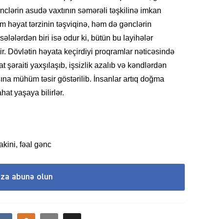
nclərin asudə vaxtının səmərəli təşkilinə imkan
am həyat tərzinin təşviqinə, həm də gənclərin
CƏMIY
ələlərdən biri isə odur ki, bütün bu layihələr
dir. Dövlətin həyata keçirdiyi proqramlar nəticəsində
 şəraiti yaxşılaşıb, işsizlik azalıb və kəndlərdən
ına mühüm təsir göstərilib. İnsanlar artıq doğma
at yaşaya bilirlər.
SIYAS
kini, fəal gənc
DÜNYA
ıza abunə olun