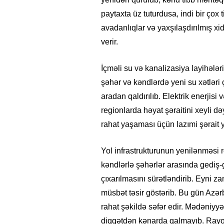
paytaxta üz tuturdusa, indi bir çox 
avadanlıqlar və yaxşılaşdırılmış x
verir.
İçməli su və kanalizasiya layihələri
şəhər və kəndlərdə yeni su xətləri ç
aradan qaldırılıb. Elektrik enerjisi 
regionlarda həyat şəraitini xeyli d
rahat yaşaması üçün lazımi şərait ya
Yol infrastrukturunun yenilənməsi re
kəndlərlə şəhərlər arasında gediş-g
çıxarılmasını sürətləndirib. Eyni z
müsbət təsir göstərib. Bu gün Azərba
rahat şəkildə səfər edir. Mədəniyy
diqqətdən kənarda qalmayıb. Rayon