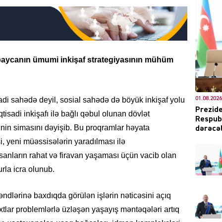
DÜNYA
ərbaycanın ümumi
inkişaf strategiyasının mühüm
01.08.2026
sadi sahədə deyil, sosial sahədə də böyük inkişaf yolu
Prezide
qtisadi inkişafı ilə bağlı qəbul olunan dövlət
Respubl
CƏMIY
inin simasını dəyişib. Bu proqramlar həyata
dərəcəl
si, yeni müəssisələrin yaradılması ilə
sanların rahat və firavan yaşaması üçün vacib olan
urla icra olunub.
XARİCİ
əndlərinə baxdıqda görülən işlərin nəticəsini açıq
tlar problemlərlə üzləşən yaşayış məntəqələri artıq