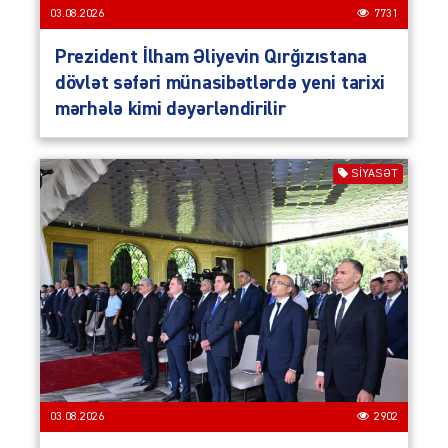
03.08.2026
7731
Prezident İlham Əliyevin Qırğızıstana
dövlət səfəri münasibətlərdə yeni tarixi
mərhələ kimi dəyərləndirilir
SIYASƏT
03.08.2026
2902