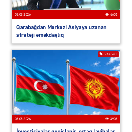
03.08.2026
6606
Qarabağdan Mərkəzi Asiyaya uzanan
strateji əməkdaşlıq
SIYASƏT
03.08.2026
3903
İnvestisiyalar genişlənir, ortaq layihələr