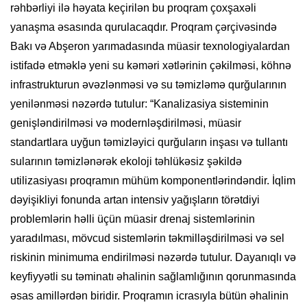
rəhbərliyi ilə həyata keçirilən bu proqram çoxşaxəli
yanaşma əsasında qurulacaqdır. Proqram çərçivəsində
Bakı və Abşeron yarımadasında müasir texnologiyalardan
istifadə etməklə yeni su kəməri xətlərinin çəkilməsi, köhnə
infrastrukturun əvəzlənməsi və su təmizləmə qurğularının
yenilənməsi nəzərdə tutulur: “Kanalizasiya sisteminin
genişləndirilməsi və modernləşdirilməsi, müasir
standartlara uyğun təmizləyici qurğuların inşası və tullantı
sularının təmizlənərək ekoloji təhlükəsiz şəkildə
utilizasiyası proqramın mühüm komponentlərindəndir. İqlim
dəyişikliyi fonunda artan intensiv yağışların törətdiyi
problemlərin həlli üçün müasir drenaj sistemlərinin
yaradılması, mövcud sistemlərin təkmilləşdirilməsi və sel
riskinin minimuma endirilməsi nəzərdə tutulur. Dayanıqlı və
keyfiyyətli su təminatı əhalinin sağlamlığının qorunmasında
əsas amillərdən biridir. Proqramın icrasıyla bütün əhalinin