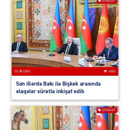
SIYASƏT
03.08.2026
6624
Son illərdə Bakı ilə Bişkek arasında
əlaqələr sürətlə inkişaf edib
SIYASƏT