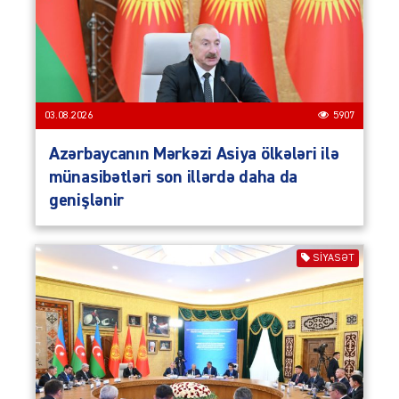
03.08.2026
5907
Azərbaycanın Mərkəzi Asiya ölkələri ilə
münasibətləri son illərdə daha da
genişlənir
SIYASƏT