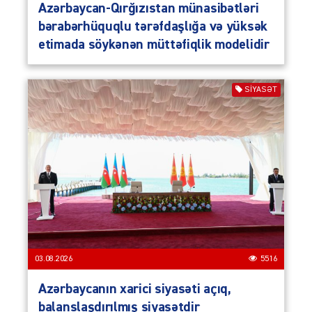
Azərbaycan-Qırğızıstan münasibətləri
bərabərhüquqlu tərəfdaşlığa və yüksək
etimada söykənən müttəfiqlik modelidir
SIYASƏT
03.08.2026
5516
Azərbaycanın xarici siyasəti açıq,
balanslaşdırılmış siyasətdir