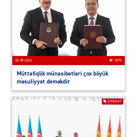
02.08.2026
5570
Müttəfiqlik münasibətləri çox böyük
məsuliyyət deməkdir
SIYASƏT