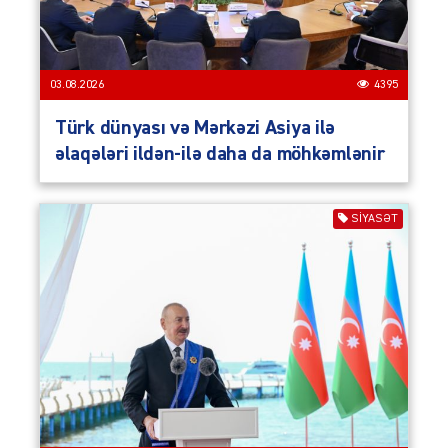
03.08.2026
4395
Türk dünyası və Mərkəzi Asiya ilə
əlaqələri ildən-ilə daha da möhkəmlənir
SIYASƏT