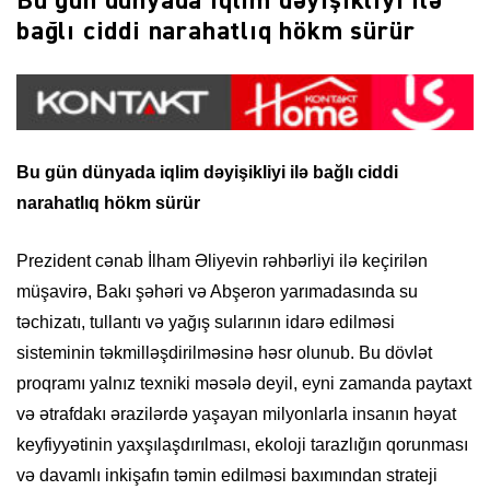
Bu gün dünyada iqlim dəyişikliyi ilə
bağlı ciddi narahatlıq hökm sürür
Bu gün dünyada iqlim dəyişikliyi ilə bağlı ciddi
narahatlıq hökm sürür
Prezident cənab İlham Əliyevin rəhbərliyi ilə keçirilən
müşavirə, Bakı şəhəri və Abşeron yarımadasında su
təchizatı, tullantı və yağış sularının idarə edilməsi
sisteminin təkmilləşdirilməsinə həsr olunub. Bu dövlət
proqramı yalnız texniki məsələ deyil, eyni zamanda paytaxt
və ətrafdakı ərazilərdə yaşayan milyonlarla insanın həyat
keyfiyyətinin yaxşılaşdırılması, ekoloji tarazlığın qorunması
və davamlı inkişafın təmin edilməsi baxımından strateji