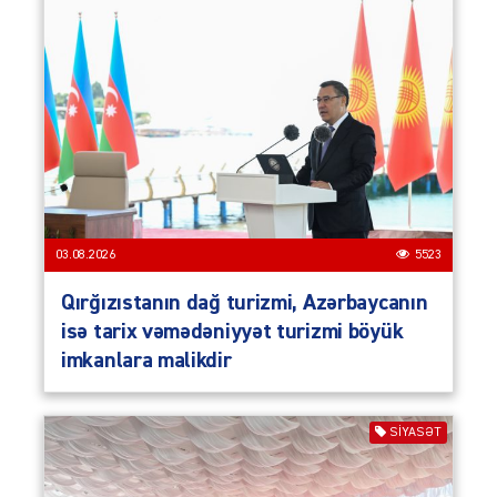
03.08.2026
5523
Qırğızıstanın dağ turizmi, Azərbaycanın
isə tarix vəmədəniyyət turizmi böyük
imkanlara malikdir
SIYASƏT