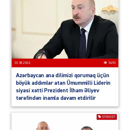
03.08.2026
5490
Azərbaycan ana dilimizi qorumaq üçün
böyük addımlar atan Ümummilli Liderin
siyasi xətti Prezident İlham Əliyev
tərəfindən inamla davam etdirilir
SIYASƏT