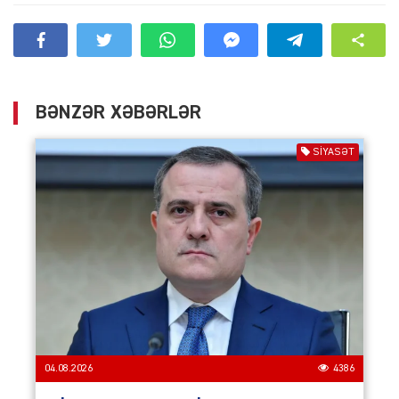
BƏNZƏR XƏBƏRLƏR
SIYASƏT
04.08.2026
4386