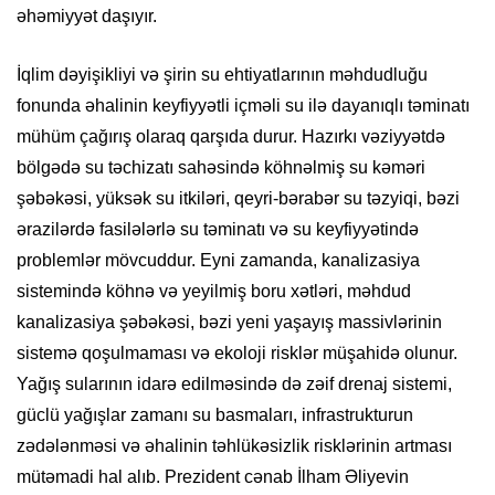
əhəmiyyət daşıyır.
İqlim dəyişikliyi və şirin su ehtiyatlarının məhdudluğu
fonunda əhalinin keyfiyyətli içməli su ilə dayanıqlı təminatı
mühüm çağırış olaraq qarşıda durur. Hazırkı vəziyyətdə
bölgədə su təchizatı sahəsində köhnəlmiş su kəməri
şəbəkəsi, yüksək su itkiləri, qeyri-bərabər su təzyiqi, bəzi
ərazilərdə fasilələrlə su təminatı və su keyfiyyətində
problemlər mövcuddur. Eyni zamanda, kanalizasiya
sistemində köhnə və yeyilmiş boru xətləri, məhdud
kanalizasiya şəbəkəsi, bəzi yeni yaşayış massivlərinin
sistemə qoşulmaması və ekoloji risklər müşahidə olunur.
Yağış sularının idarə edilməsində də zəif drenaj sistemi,
güclü yağışlar zamanı su basmaları, infrastrukturun
zədələnməsi və əhalinin təhlükəsizlik risklərinin artması
mütəmadi hal alıb. Prezident cənab İlham Əliyevin