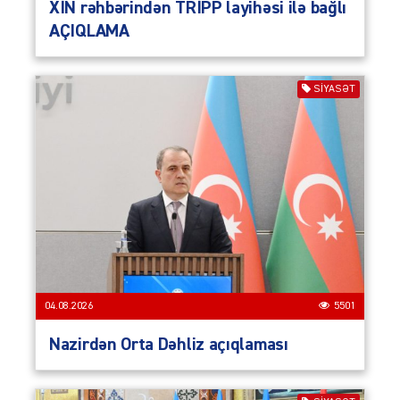
XİN rəhbərindən TRİPP layihəsi ilə bağlı
AÇIQLAMA
SIYASƏT
04.08.2026
5501
Nazirdən Orta Dəhliz açıqlaması