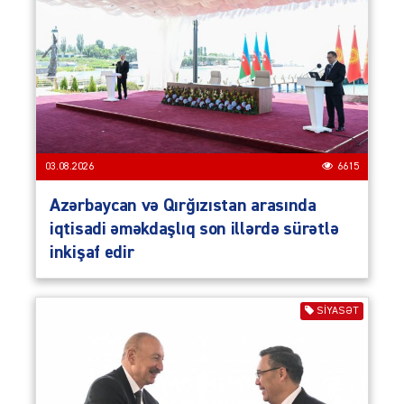
03.08.2026
6615
Azərbaycan və Qırğızıstan arasında
iqtisadi əməkdaşlıq son illərdə sürətlə
inkişaf edir
SIYASƏT