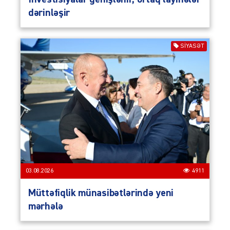
dərinləşir
SIYASƏT
03.08.2026
4911
Müttəfiqlik münasibətlərində yeni
mərhələ