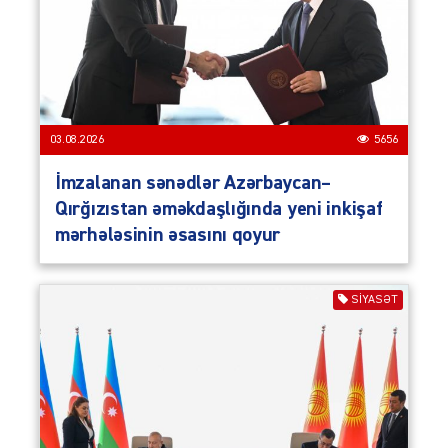
03.08.2026
5656
İmzalanan sənədlər Azərbaycan–
Qırğızıstan əməkdaşlığında yeni inkişaf
mərhələsinin əsasını qoyur
SIYASƏT