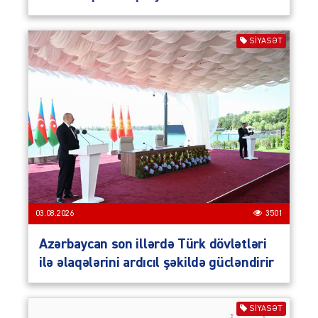
SIYASƏT
03.08.2026
3501
Azərbaycan son illərdə Türk dövlətləri
ilə əlaqələrini ardıcıl şəkildə gücləndirir
SIYASƏT