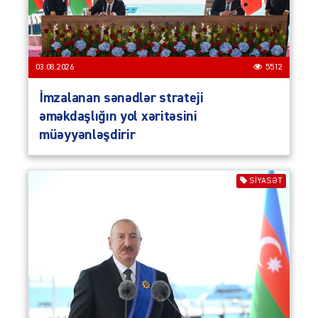
03.08.2026
5512
İmzalanan sənədlər strateji
əməkdaşlığın yol xəritəsini
müəyyənləşdirir
SIYASƏT