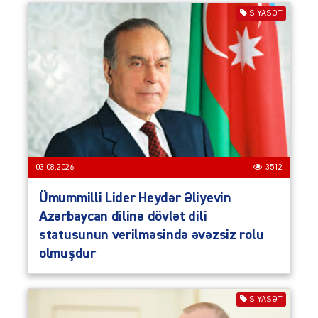
SIYASƏT
03.08.2026
3512
Ümummilli Lider Heydər Əliyevin
Azərbaycan dilinə dövlət dili
statusunun verilməsində əvəzsiz rolu
olmuşdur
SIYASƏT