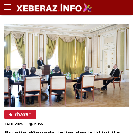
SIYASƏT
14.01.2026
5066