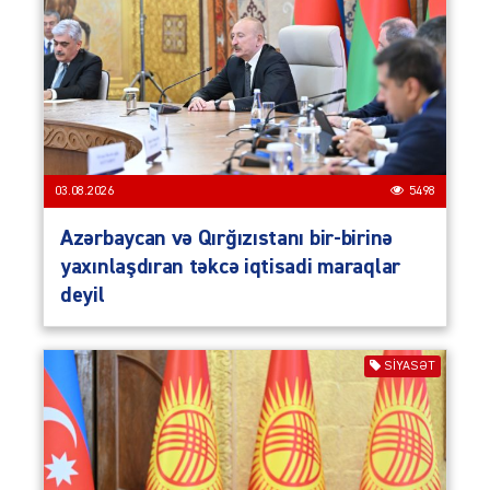
03.08.2026
5498
Azərbaycan və Qırğızıstanı bir-birinə
yaxınlaşdıran təkcə iqtisadi maraqlar
deyil
SIYASƏT