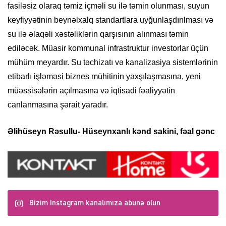
fasiləsiz olaraq təmiz içməli su ilə təmin olunması, suyun
keyfiyyətinin beynəlxalq standartlara uyğunlaşdırılması və
su ilə əlaqəli xəstəliklərin qarşısının alınması təmin
ediləcək. Müasir kommunal infrastruktur investorlar üçün
mühüm meyardır. Su təchizatı və kanalizasiya sistemlərinin
etibarlı işləməsi biznes mühitinin yaxşılaşmasına, yeni
müəssisələrin açılmasına və iqtisadi fəaliyyətin
canlanmasına şərait yaradır.
Əlihüseyn Rəsullu- Hüseynxanlı kənd sakini, fəal gənc
Bizim Instagram kanalımıza abunə olun