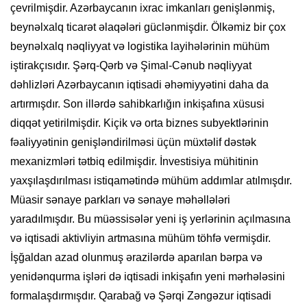
çevrilmişdir. Azərbaycanın ixrac imkanları genişlənmiş,
beynəlxalq ticarət əlaqələri güclənmişdir. Ölkəmiz bir çox
beynəlxalq nəqliyyat və logistika layihələrinin mühüm
iştirakçısıdır. Şərq-Qərb və Şimal-Cənub nəqliyyat
dəhlizləri Azərbaycanın iqtisadi əhəmiyyətini daha da
artırmışdır. Son illərdə sahibkarlığın inkişafına xüsusi
diqqət yetirilmişdir. Kiçik və orta biznes subyektlərinin
fəaliyyətinin genişləndirilməsi üçün müxtəlif dəstək
mexanizmləri tətbiq edilmişdir. İnvestisiya mühitinin
yaxşılaşdırılması istiqamətində mühüm addımlar atılmışdır.
Müasir sənaye parkları və sənaye məhəllələri
yaradılmışdır. Bu müəssisələr yeni iş yerlərinin açılmasına
və iqtisadi aktivliyin artmasına mühüm töhfə vermişdir.
İşğaldan azad olunmuş ərazilərdə aparılan bərpa və
yenidənqurma işləri də iqtisadi inkişafın yeni mərhələsini
formalaşdırmışdır. Qarabağ və Şərqi Zəngəzur iqtisadi