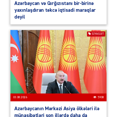
Azərbaycan və Qırğızıstanı bir-birinə
yaxınlaşdıran təkcə iqtisadi maraqlar
deyil
SIYASƏT
03.08.2026
5908
Azərbaycanın Mərkəzi Asiya ölkələri ilə
münasibətləri son illərdə daha da