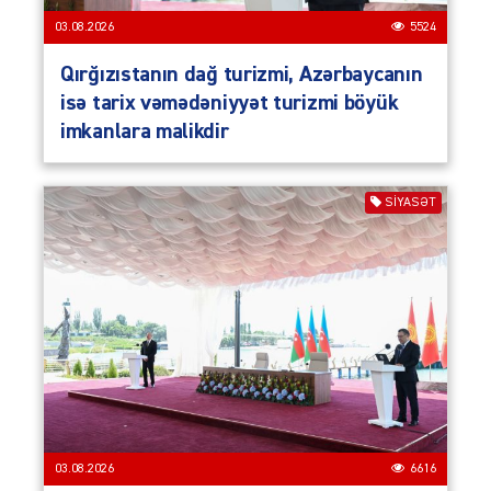
03.08.2026
5524
Qırğızıstanın dağ turizmi, Azərbaycanın
isə tarix vəmədəniyyət turizmi böyük
imkanlara malikdir
SIYASƏT
03.08.2026
6616