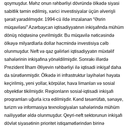
qoymuşdur. Məhz onun rəhbərliyi dövründə ölkədə siyasi
sabitlik təmin edilmiş, xarici investisiyalar üçün əlverişli
şərait yaradılmışdır. 1994-cü ildə imzalanan “Əsrin
müqaviləsi” Azərbaycan iqtisadiyyatının inkişafında mühüm
dönüş nöqtəsinə çevrilmişdir. Bu müqavilə nəticəsində
ölkəyə milyardlarla dollar həcmində investisiya cəlb
olunmuşdur. Neft və qaz gəlirləri iqtisadiyyatın müxtəlif
sahələrinin inkişafına yönəldilmişdir. Sonrakı illərdə
Prezident İlham Əliyevin rəhbərliyi ilə iqtisadi inkişaf daha
da sürətlənmişdir. Ölkədə iri infrastruktur layihələri həyata
keçirilmiş, yeni yollar, körpülər, hava limanları və sosial
obyektlər tikilmişdir. Regionların sosial-iqtisadi inkişafı
proqramları uğurla icra edilmişdir. Kənd təsərrüfatı, sənaye,
turizm və informasiya texnologiyaları sahələrində mühüm
nailiyyətlər əldə olunmuşdur. Qeyri-neft sektorunun inkişafı
dövlət siyasətinin prioritet istiqamətlərindən birinə