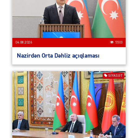
04.08.2026
5503
Nazirdən Orta Dəhliz açıqlaması
SIYASƏT