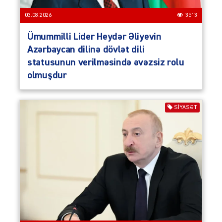
03.08.2026
3513
Ümummilli Lider Heydər Əliyevin
Azərbaycan dilinə dövlət dili
statusunun verilməsində əvəzsiz rolu
olmuşdur
SIYASƏT