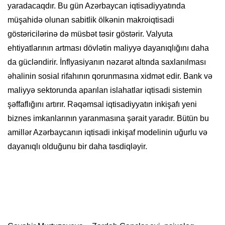
yaradacaqdır. Bu gün Azərbaycan iqtisadiyyatında
müşahidə olunan sabitlik ölkənin makroiqtisadi
göstəricilərinə də müsbət təsir göstərir. Valyuta
ehtiyatlarının artması dövlətin maliyyə dayanıqlığını daha
da gücləndirir. İnflyasiyanın nəzarət altında saxlanılması
əhalinin sosial rifahının qorunmasına xidmət edir. Bank və
maliyyə sektorunda aparılan islahatlar iqtisadi sistemin
şəffaflığını artırır. Rəqəmsal iqtisadiyyatın inkişafı yeni
biznes imkanlarının yaranmasına şərait yaradır. Bütün bu
amillər Azərbaycanın iqtisadi inkişaf modelinin uğurlu və
dayanıqlı olduğunu bir daha təsdiqləyir.