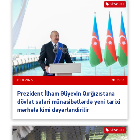
SIYASƏT
03.08.2026
7734
Prezident İlham Əliyevin Qırğızıstana
dövlət səfəri münasibətlərdə yeni tarixi
mərhələ kimi dəyərləndirilir
SIYASƏT