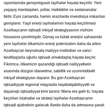
rayonlarında genişmiqyaslı layihələr həyata keçirilir. Yeni
yaşayış məntəqələri, yollar, məktəblər və xəstəxanalar
tikilir. Eyni zamanda, həmin ərazilərdə investisiya imkanları
genişlənir. Yaşıl enerji layihələrinin həyata keçirilməsi
Azərbaycanın iqtisadi inkişaf strategiyasının mühüm
hissəsinə çevrilmişdir. Günəş və külək enerjisi sahəsində
yeni layihələr ölkəmizin enerji potensialını daha da artırır.
Azərbaycan beynəlxalq maliyyə institutları və xarici
tərəfdaşlarla uğurlu iqtisadi əməkdaşlıq həyata keçirir.
Fikrimcə, ölkəmizin qazandığı iqtisadi nailiyyətlərin
əsasında düzgün idarəetmə, sabitlik və uzunmüddətli
inkişaf strategiyası dayanır. Bu gün Azərbaycan
iqtisadiyyatı regional miqyasda rəqabətqabiliyyətli və
dayanıqlı iqtisadiyyat kimi tanınır. Mənə elə gəlir ki, həyata
keçirilən islahatlar və strateji layihələr Azərbaycanın
iqtisadi qüdrətinin gələcək illərdə daha da artmasına şərait