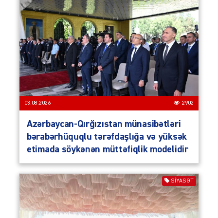
03.08.2026
2902
Azərbaycan-Qırğızıstan münasibətləri
bərabərhüquqlu tərəfdaşlığa və yüksək
etimada söykənən müttəfiqlik modelidir
SIYASƏT