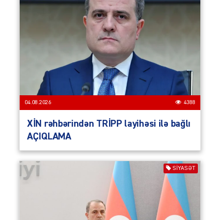
04.08.2026
4388
XİN rəhbərindən TRİPP layihəsi ilə bağlı
AÇIQLAMA
SIYASƏT