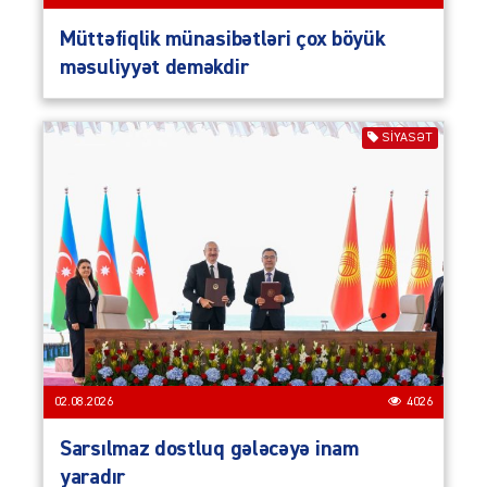
Müttəfiqlik münasibətləri çox böyük
məsuliyyət deməkdir
SIYASƏT
02.08.2026
4026
Sarsılmaz dostluq gələcəyə inam
yaradır