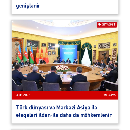
genişlənir
SIYASƏT
03.08.2026
4396
Türk dünyası və Mərkəzi Asiya ilə
əlaqələri ildən-ilə daha da möhkəmlənir