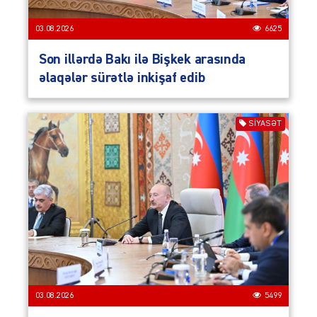
03.08.2026
6625
Son illərdə Bakı ilə Bişkek arasında
əlaqələr sürətlə inkişaf edib
SIYASƏT
03.08.2026
5499