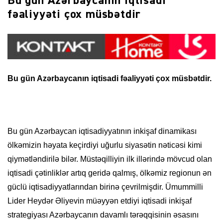
Bu gün Azərbaycanın iqtisadi
fəaliyyəti çox müsbətdir
Bu gün Azərbaycanın iqtisadi fəaliyyəti çox müsbətdir.
Bu gün Azərbaycan iqtisadiyyatının inkişaf dinamikası
ölkəmizin həyata keçirdiyi uğurlu siyasətin nəticəsi kimi
qiymətləndirilə bilər. Müstəqilliyin ilk illərində mövcud olan
iqtisadi çətinliklər artıq geridə qalmış, ölkəmiz regionun ən
güclü iqtisadiyyatlarından birinə çevrilmişdir. Ümummilli
Lider Heydər Əliyevin müəyyən etdiyi iqtisadi inkişaf
strategiyası Azərbaycanın davamlı tərəqqisinin əsasını