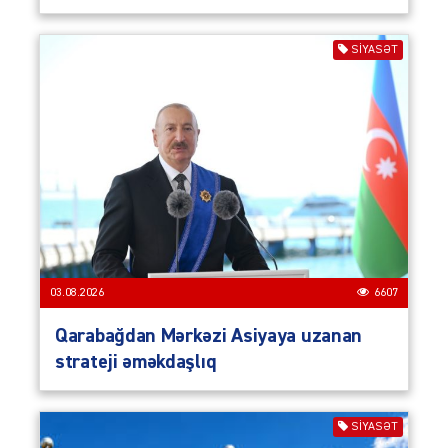
SIYASƏT
03.08.2026
6607
Qarabağdan Mərkəzi Asiyaya uzanan
strateji əməkdaşlıq
SIYASƏT