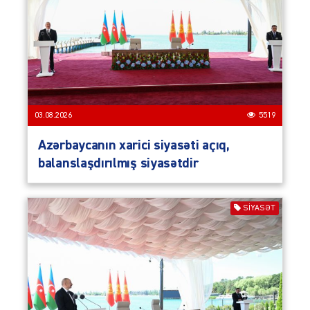
03.08.2026
5519
Azərbaycanın xarici siyasəti açıq,
balanslaşdırılmış siyasətdir
SIYASƏT