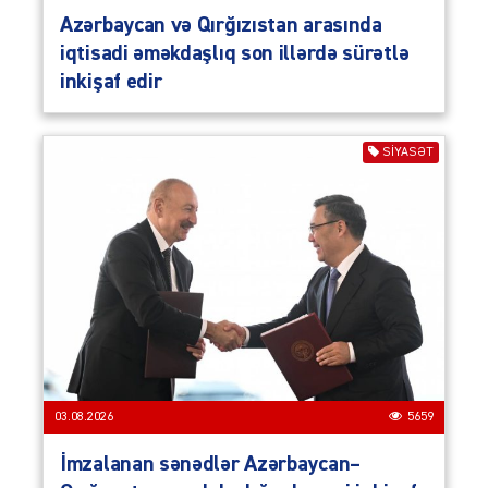
Azərbaycan və Qırğızıstan arasında
iqtisadi əməkdaşlıq son illərdə sürətlə
inkişaf edir
SIYASƏT
03.08.2026
5659
İmzalanan sənədlər Azərbaycan–