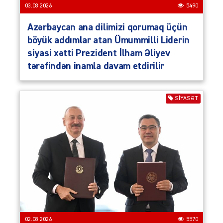
03.08.2026
5490
Azərbaycan ana dilimizi qorumaq üçün
böyük addımlar atan Ümummilli Liderin
siyasi xətti Prezident İlham Əliyev
tərəfindən inamla davam etdirilir
SIYASƏT
02.08.2026
5570