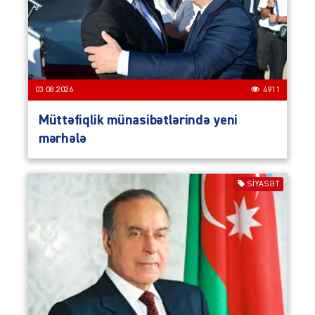
03.08.2026
4911
Müttəfiqlik münasibətlərində yeni
mərhələ
SIYASƏT