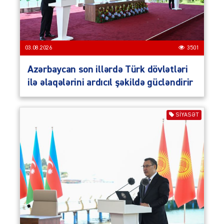
03.08.2026
3501
Azərbaycan son illərdə Türk dövlətləri
ilə əlaqələrini ardıcıl şəkildə gücləndirir
SIYASƏT