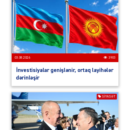
03.08.2026
3903
İnvestisiyalar genişlənir, ortaq layihələr
dərinləşir
SIYASƏT