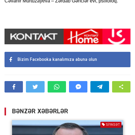
Cəvahir Murtuzayeva – Zərdab Gənclər evi, psixoloq.
Bizim Facebooka kanalımıza abunə olun
BƏNZƏR XƏBƏRLƏR
SIYASƏT