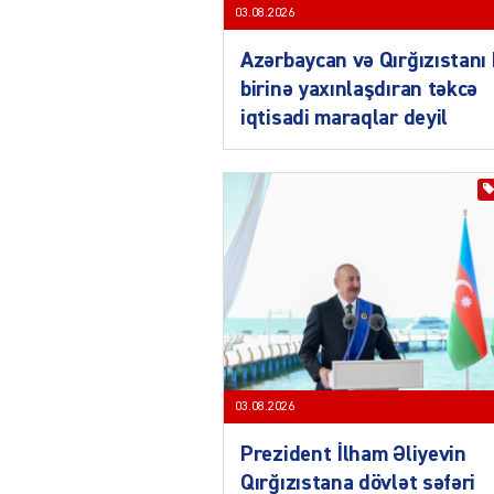
03.08.2026
Azərbaycan və Qırğızıstanı 
birinə yaxınlaşdıran təkcə
iqtisadi maraqlar deyil
03.08.2026
Prezident İlham Əliyevin
Qırğızıstana dövlət səfəri