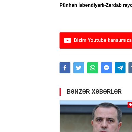
Pünhan İsbəndiyarlı-Zərdab rayo
Bizim Youtube kanalımıza
BƏNZƏR XƏBƏRLƏR