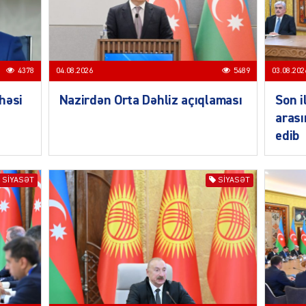
SIYAS
4378
04.08.2026
5489
03.08.202
həsi
Nazirdən Orta Dəhliz açıqlaması
Son i
arası
edib
SIYAS
SIYASƏT
SIYASƏT
SIYAS