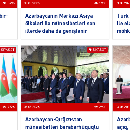
5496
03.08.2026
5905
03.08.202
bir-
Azərbaycanın Mərkəzi Asiya
Türk 
ölkələri ilə münasibətləri son
ilə ə
illərdə daha da genişlənir
möhk
SIYAS
SIYASƏT
SIYASƏT
SIYAS
7726
03.08.2026
2900
03.08.202
Azərbaycan-Qırğızıstan
Azərb
münasibətləri bərabərhüquqlu
açıq,