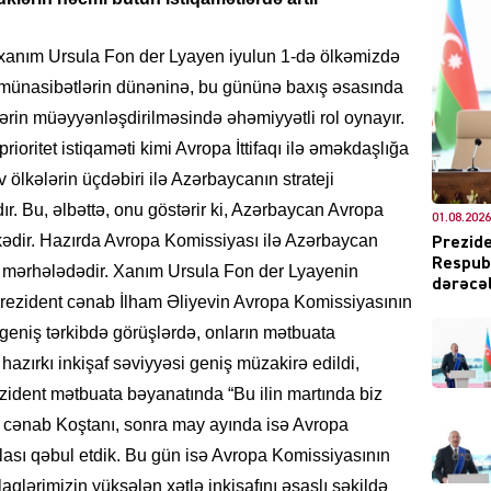
xanım Ursula Fon der Lyayen iyulun 1-də ölkəmizdə
r münasibətlərin dünəninə, bu gününə baxış əsasında
DÜNYA
lərin müəyyənləşdirilməsində əhəmiyyətli rol oynayır.
ioritet istiqaməti kimi Avropa İttifaqı ilə əməkdaşlığa
 ölkələrin üçdəbiri ilə Azərbaycanın strateji
ır. Bu, əlbəttə, onu göstərir ki, Azərbaycan Avropa
01.08.2026
ŞOU-B
kədir. Hazırda Avropa Komissiyası ilə Azərbaycan
Prezide
Respubl
mərhələdədir. Xanım Ursula Fon der Lyayenin
dərəcəl
rezident cənab İlham Əliyevin Avropa Komissiyasının
ə geniş tərkibdə görüşlərdə, onların mətbuata
azırkı inkişaf səviyyəsi geniş müzakirə edildi,
zident mətbuata bəyanatında “Bu ilin martında biz
CƏMIY
ti cənab Koştanı, sonra may ayında isə Avropa
lası qəbul etdik. Bu gün isə Avropa Komissiyasının
aqlərimizin yüksələn xətlə inkişafını əsaslı şəkildə