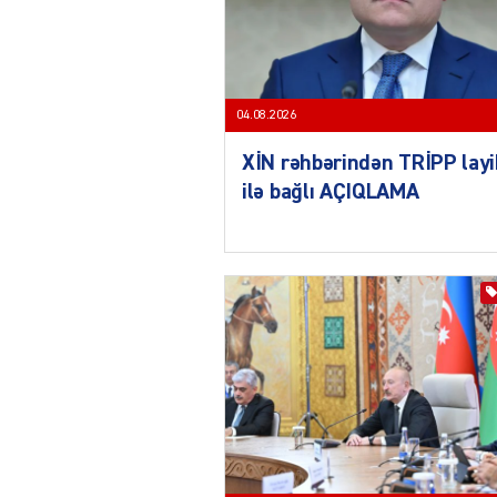
04.08.2026
XİN rəhbərindən TRİPP layi
ilə bağlı AÇIQLAMA