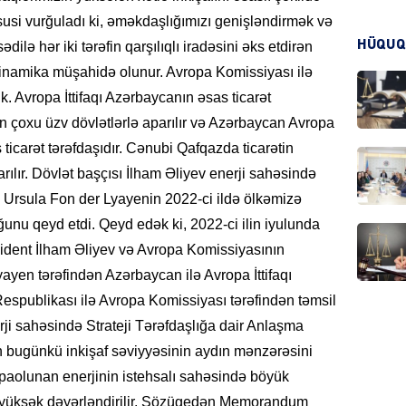
usi vurğuladı ki, əməkdaşlığımızı genişləndirmək və
HÜQUQ
ilə hər iki tərəfin qarşılıqlı iradəsini əks etdirən
CƏMIY
namika müşahidə olunur. Avropa Komissiyası ilə
k. Avropa İttifaqı Azərbaycanın əsas ticarət
dən çoxu üzv dövlətlərlə aparılır və Azərbaycan Avropa
ticarət tərəfdaşıdır. Cənubi Qafqazda ticarətin
ılır. Dövlət başçısı İlham Əliyev enerji sahəsində
CƏMIY
Ursula Fon der Lyayenin 2022-ci ildə ölkəmizə
ğunu qeyd etdi. Qeyd edək ki, 2022-ci ilin iyulunda
ident İlham Əliyev və Avropa Komissiyasının
ayen tərəfindən Azərbaycan ilə Avropa İttifaqı
spublikası ilə Avropa Komissiyası tərəfindən təmsil
MANŞE
rji sahəsində Strateji Tərəfdaşlığa dair Anlaşma
 bugünkü inkişaf səviyyəsinin aydın mənzərəsini
paolunan enerjinin istehsalı sahəsində böyük
ən yüksək dəyərləndirilir. Sözügedən Memorandum