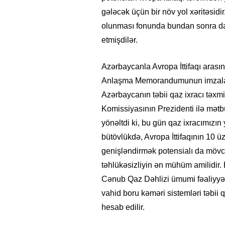
gələcək üçün bir növ yol xəritəsidi
olunması fonunda bundan sonra da 
etmişdilər.
Azərbaycanla Avropa İttifaqı arası
Anlaşma Memorandumunun imzalanma
Azərbaycanın təbii qaz ixracı təxmi
Komissiyasının Prezidenti ilə mətb
yönəltdi ki, bu gün qaz ixracımızın 
bütövlükdə, Avropa İttifaqının 10 ü
genişləndirmək potensialı da mövcud
təhlükəsizliyin ən mühüm amilidir.
Cənub Qaz Dəhlizi ümumi fəaliyyət
vahid boru kəməri sistemləri təbi
hesab edilir.