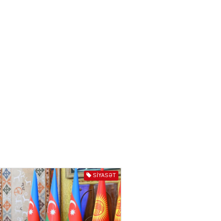
03.08.2026
6621
ƏT
Azərbaycan və Qırğızıstanı
bir-birinə yaxınlaşdıran
təkcə iqtisadi maraqlar
deyil
03.08.2026
5496
ƏT
Azərbaycanın Mərkəzi
Asiya ölkələri ilə
münasibətləri son illərdə
daha da genişlənir
03.08.2026
5905
SIYASƏT
ƏT
Türk dünyası və Mərkəzi
Asiya ilə əlaqələri ildən-ilə