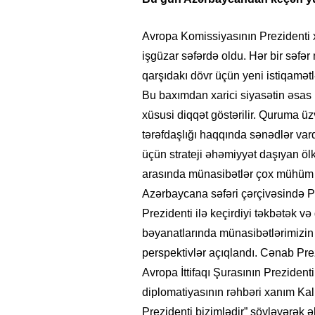
Avropa Komissiyasının Prezidenti 
işgüzar səfərdə oldu. Hər bir səfə
qarşıdakı dövr üçün yeni istiqamət
Bu baxımdan xarici siyasətin əsas pr
xüsusi diqqət göstərilir. Quruma üzv
tərəfdaşlığı haqqında sənədlər vard
üçün strateji əhəmiyyət daşıyan öl
arasında münasibətlər çox mühüm 
Azərbaycana səfəri çərçivəsində P
Prezidenti ilə keçirdiyi təkbətək v
bəyanatlarında münasibətlərimizin h
perspektivlər açıqlandı. Cənab Pre
Avropa İttifaqı Şurasının Preziden
diplomatiyasının rəhbəri xanım Kal
Prezidenti bizimlədir” söyləyərək əl