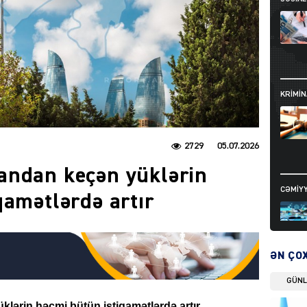
KRIMIN
2729
05.07.2026
andan keçən yüklərin
CƏMIY
qamətlərdə artır
ƏN ÇO
GÜN
SIYAS
ərin həcmi bütün istiqamətlərdə artır