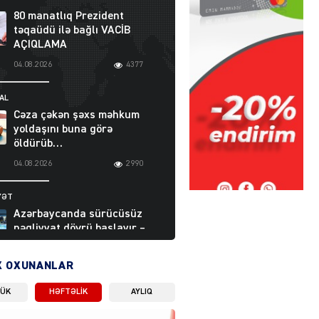
80 manatlıq Prezident
təqaüdü ilə bağlı VACİB
AÇIQLAMA
04.08.2026
4377
AL
Cəza çəkən şəxs məhkum
yoldaşını buna görə
öldürüb…
04.08.2026
2990
YƏT
Azərbaycanda sürücüsüz
nəqliyyat dövrü başlayır –
BELƏ işləyəcək
04.08.2026
3992
X OXUNANLAR
LÜK
HƏFTƏLIK
AYLIQ
ƏT
XİN rəhbərindən TRİPP