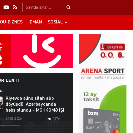
Search…
OU-BIZNES
İDMAN
SOSIAL
R LENTI
AL
Kiyevdə əlinə silah alıb
döyüşdü, Azərbaycanda
həbs olundu – MƏHKƏMƏ İŞİ
04.08.2026
4376