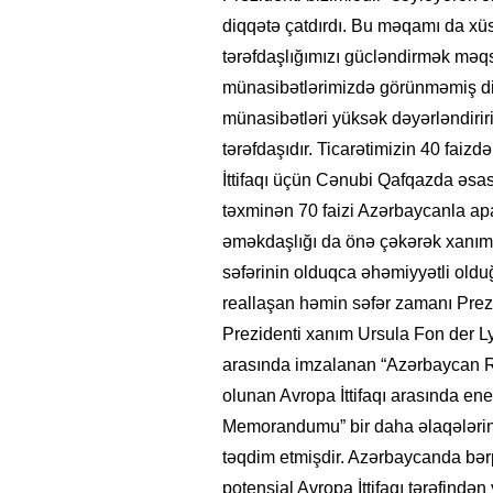
diqqətə çatdırdı. Bu məqamı da xüs
tərəfdaşlığımızı gücləndirmək məqsəd
münasibətlərimizdə görünməmiş di
münasibətləri yüksək dəyərləndiriri
tərəfdaşıdır. Ticarətimizin 40 faiz
İttifaqı üçün Cənubi Qafqazda əsas 
təxminən 70 faizi Azərbaycanla apar
əməkdaşlığı da önə çəkərək xanım 
səfərinin olduqca əhəmiyyətli oldu
reallaşan həmin səfər zamanı Prez
Prezidenti xanım Ursula Fon der Ly
arasında imzalanan “Azərbaycan Re
olunan Avropa İttifaqı arasında ene
Memorandumu” bir daha əlaqələrin
təqdim etmişdir. Azərbaycanda bər
potensial Avropa İttifaqı tərəfind