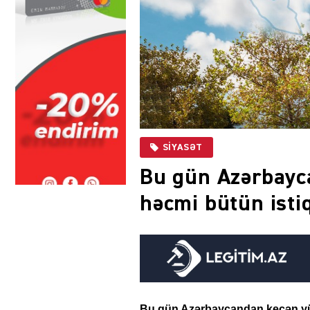
SIYASƏT
Bu gün Azərbayc
həcmi bütün isti
Bu gün Azərbaycandan keçən yükl