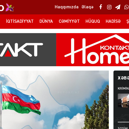
Haqqımızda
Əlaqə
T
İQTISADIYYAT
DÜNYA
CƏMIYYƏT
HÜQUQ
HADISƏ
Ş
XƏBƏ
KRIMIN
SOSIAL