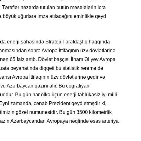
r. Tərəflər nəzərdə tutulan bütün məsələlərin icra
SIYAS
böyük uğurlara imza atılacağını əminliklə qeyd
nda enerji sahəsində Strateji Tərəfdaşlıq haqqında
DÜNYA
sından sonra Avropa İttifaqının üzv dövlətlərinə
nən 65 faiz artıb. Dövlət başçısı İlham Əliyev Avropa
uata bəyanatında diqqəti bu statistik rərəmə də
yarısı Avropa İttifaqının üzv dövlətlərinə gedir və
CƏMIY
zvü Azərbaycan qazını alır. Bu coğrafiyanı
dur. Bu gün hər ölkə üçün enerji təhlükəsizliyi milli
 Eyni zamanda, cənab Prezident qeyd etmşdir ki,
imizin gözəl nümunəsidir. Bu gün 3500 kilometrlik
SIYAS
i qazın Azərbaycandan Avropaya nəqlində əsas arteriya