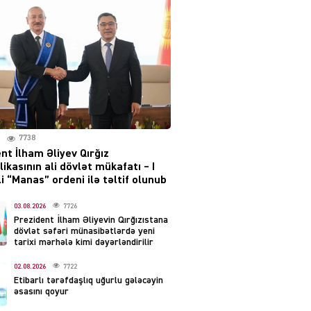
layihəsi ilə bağlı AÇIQLAMA
04.08.2026
4378
Müharibə Rusiyanın belini
bükür
04.08.2026
3991
7738
IZNES
nt İlham Əliyev Qırğız
Ekranlardan uzaq qalan
ikasının ali dövlət mükafatı – I
məşhur aktrisanın yeni
i “Manas” ordeni ilə təltif olunub
qazanc mənbəyi ortaya
çıxdı
03.08.2026
7726
Prezident İlham Əliyevin Qırğızıstana
04.08.2026
2153
dövlət səfəri münasibətlərdə yeni
tarixi mərhələ kimi dəyərləndirilir
YƏT
02.08.2026
7722
Hüseyn Həsənov haqqında
Etibarlı tərəfdaşlıq uğurlu gələcəyin
həbs qərarı verildi –
əsasını qoyur
Milyonluq əmlakı müsadirə