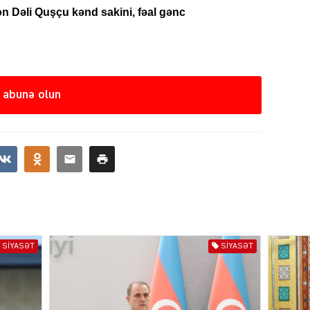
n Dəli Quşçu kənd sakini, fəal gənc
SIYAS
 abunə olun
SIYAS
SIYASƏT
SIYASƏT
SIYAS