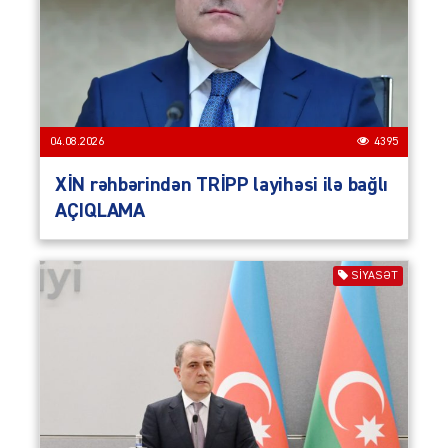
04.08.2026
4395
XİN rəhbərindən TRİPP layihəsi ilə bağlı
AÇIQLAMA
SIYASƏT