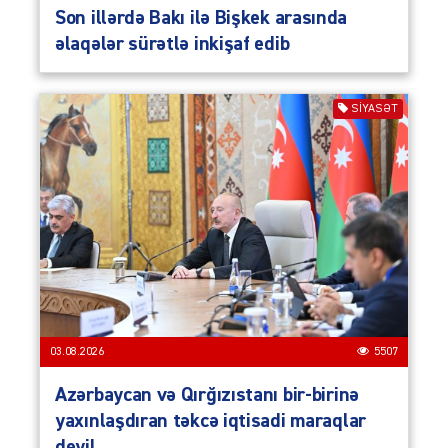
Son illərdə Bakı ilə Bişkek arasında
əlaqələr sürətlə inkişaf edib
SIYASƏT
03.08.2026
5507
Azərbaycan və Qırğızıstanı bir-birinə
yaxınlaşdıran təkcə iqtisadi maraqlar
deyil