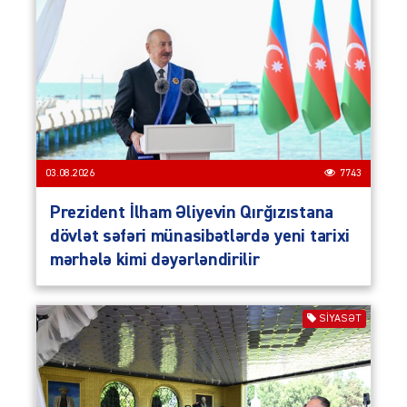
03.08.2026
7743
Prezident İlham Əliyevin Qırğızıstana
dövlət səfəri münasibətlərdə yeni tarixi
mərhələ kimi dəyərləndirilir
SIYASƏT