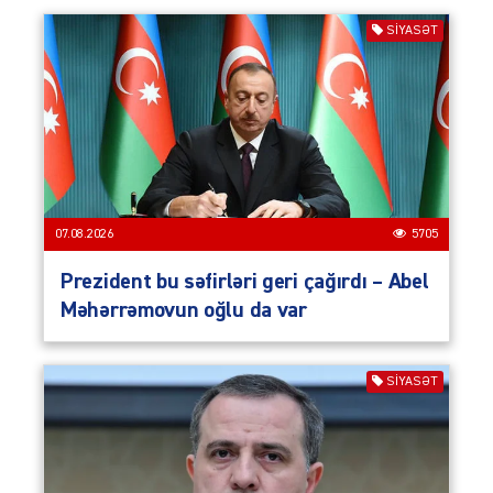
SIYASƏT
07.08.2026
5705
Prezident bu səfirləri geri çağırdı – Abel
Məhərrəmovun oğlu da var
SIYASƏT