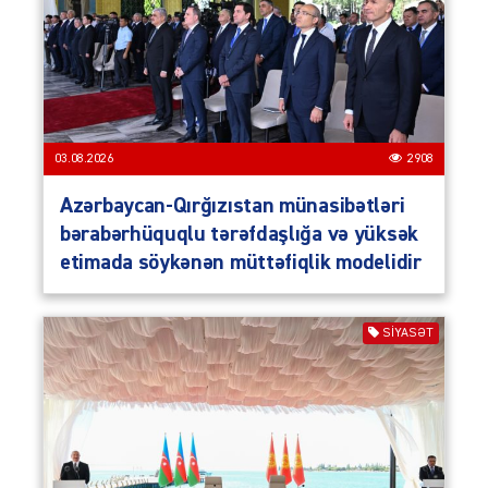
03.08.2026
2908
Azərbaycan-Qırğızıstan münasibətləri
bərabərhüquqlu tərəfdaşlığa və yüksək
etimada söykənən müttəfiqlik modelidir
SIYASƏT