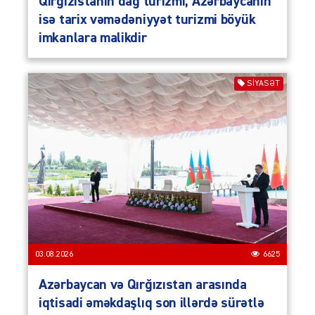
Qırğızıstanın dağ turizmi, Azərbaycanın
isə tarix vəmədəniyyət turizmi böyük
imkanlara malikdir
SIYASƏT
03.08.2026
6625
Azərbaycan və Qırğızıstan arasında
iqtisadi əməkdaşlıq son illərdə sürətlə