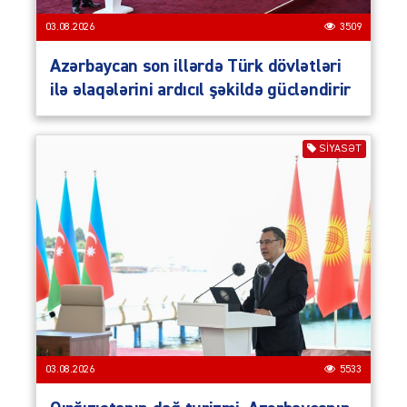
03.08.2026
3509
Azərbaycan son illərdə Türk dövlətləri
ilə əlaqələrini ardıcıl şəkildə gücləndirir
SIYASƏT
03.08.2026
5533