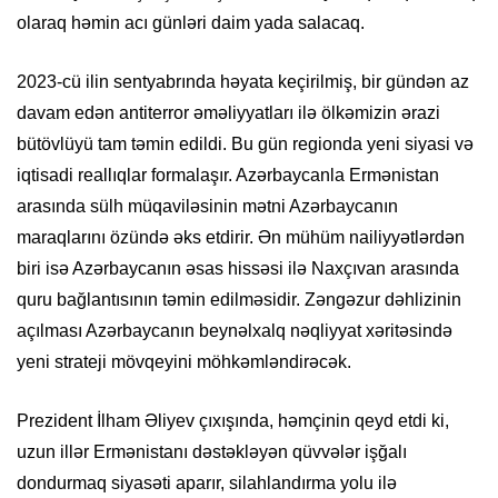
olaraq həmin acı günləri daim yada salacaq.
2023-cü ilin sentyabrında həyata keçirilmiş, bir gündən az
davam edən antiterror əməliyyatları ilə ölkəmizin ərazi
bütövlüyü tam təmin edildi. Bu gün regionda yeni siyasi və
iqtisadi reallıqlar formalaşır. Azərbaycanla Ermənistan
arasında sülh müqaviləsinin mətni Azərbaycanın
maraqlarını özündə əks etdirir. Ən mühüm nailiyyətlərdən
biri isə Azərbaycanın əsas hissəsi ilə Naxçıvan arasında
quru bağlantısının təmin edilməsidir. Zəngəzur dəhlizinin
açılması Azərbaycanın beynəlxalq nəqliyyat xəritəsində
yeni strateji mövqeyini möhkəmləndirəcək.
Prezident İlham Əliyev çıxışında, həmçinin qeyd etdi ki,
uzun illər Ermənistanı dəstəkləyən qüvvələr işğalı
dondurmaq siyasəti aparır, silahlandırma yolu ilə