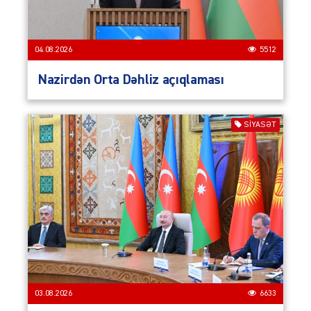
04.08.2026
5512
Nazirdən Orta Dəhliz açıqlaması
SIYASƏT
03.08.2026
6633