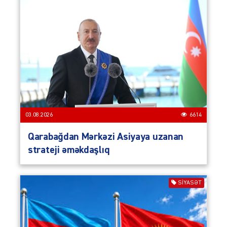
03.08.2026
6614
Qarabağdan Mərkəzi Asiyaya uzanan
strateji əməkdaşlıq
SIYASƏT