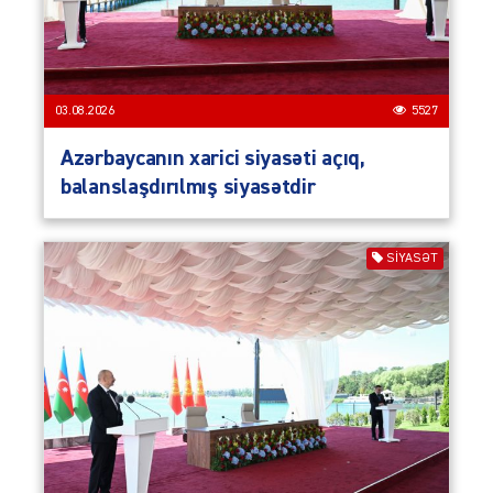
03.08.2026
5527
Azərbaycanın xarici siyasəti açıq,
balanslaşdırılmış siyasətdir
SIYASƏT