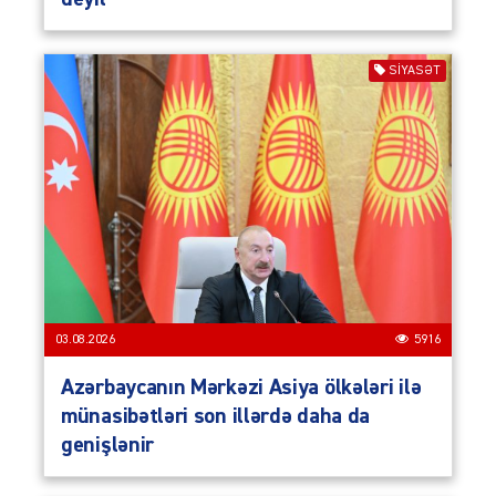
SIYASƏT
03.08.2026
5916
Azərbaycanın Mərkəzi Asiya ölkələri ilə
münasibətləri son illərdə daha da
genişlənir