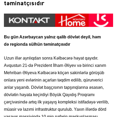
təminatçısıdır
Bu gün Azərbaycan yalnız qalib dövlət deyil, həm
də
regionda sülhün təminatçısıdır
Uzun illər ayrılıqdan sonra Kəlbəcərə həyat qayıdır.
Avqustun 21-də Prezident İlham Əliyev və birinci xanım
Mehriban Əliyeva Kəlbəcərə köçən sakinlərlə görüşüb
onlara yeni evlərinin açarları təqdim edilib, qürurverici
anlar yaşanıb. Dövlət başçısının tapşırıqlarına əsasən,
dövlətin həyata keçirdiyi
Böyük Qayıdış Proqramı
çərçivəsində artıq ilk yaşayış kompleksi istifadəyə verilib,
müasir və lazımi infrastruktur qurulub. Yaxın illərdə dörd
yaşayış massivində 10 min nəfərin məskunlaşması