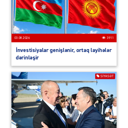
03.08.2026
3911
İnvestisiyalar genişlənir, ortaq layihələr
dərinləşir
SIYASƏT