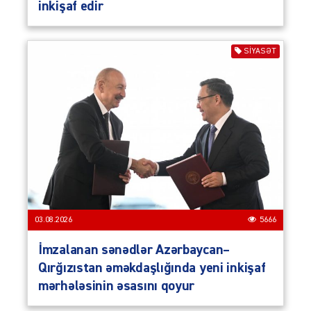
inkişaf edir
SIYASƏT
03.08.2026
5666
İmzalanan sənədlər Azərbaycan–
Qırğızıstan əməkdaşlığında yeni inkişaf
mərhələsinin əsasını qoyur