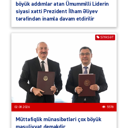
böyük addımlar atan Ümummilli Liderin
siyasi xətti Prezident İlham Əliyev
tərəfindən inamla davam etdirilir
SIYASƏT
02.08.2026
5578
Müttəfiqlik münasibətləri çox böyük
məsuliyyət deməkdir