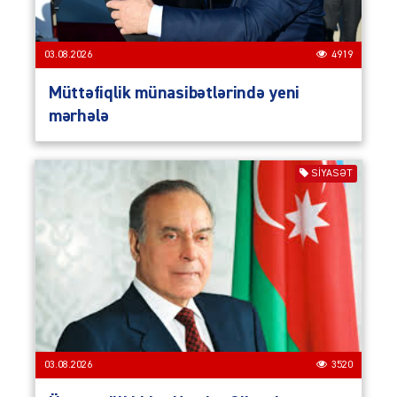
03.08.2026
4919
Müttəfiqlik münasibətlərində yeni
mərhələ
SIYASƏT
03.08.2026
3520