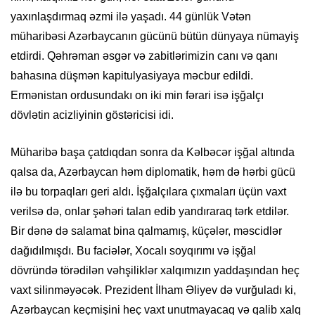
yaxınlaşdırmaq əzmi ilə yaşadı. 44 günlük Vətən
müharibəsi Azərbaycanın gücünü bütün dünyaya nümayiş
etdirdi. Qəhrəman əsgər və zabitlərimizin canı və qanı
bahasına düşmən kapitulyasiyaya məcbur edildi.
Ermənistan ordusundakı on iki min fərari isə işğalçı
dövlətin acizliyinin göstəricisi idi.
Müharibə başa çatdıqdan sonra da Kəlbəcər işğal altında
qalsa da, Azərbaycan həm diplomatik, həm də hərbi gücü
ilə bu torpaqları geri aldı. İşğalçılara çıxmaları üçün vaxt
verilsə də, onlar şəhəri talan edib yandıraraq tərk etdilər.
Bir dənə də salamat bina qalmamış, küçələr, məscidlər
dağıdılmışdı. Bu faciələr, Xocalı soyqırımı və işğal
dövründə törədilən vəhşiliklər xalqımızın yaddaşından heç
vaxt silinməyəcək. Prezident İlham Əliyev də vurğuladı ki,
Azərbaycan keçmişini heç vaxt unutmayacaq və qalib xalq