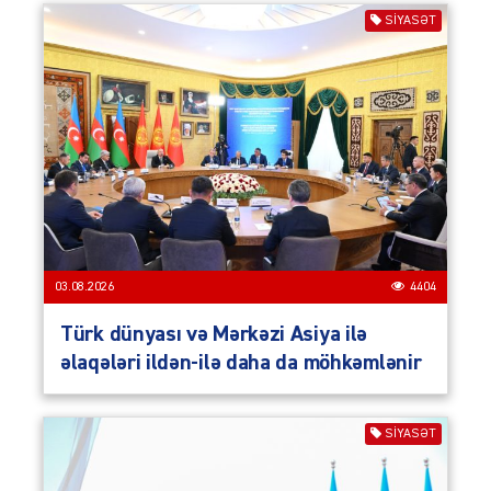
SIYASƏT
03.08.2026
4404
Türk dünyası və Mərkəzi Asiya ilə
əlaqələri ildən-ilə daha da möhkəmlənir
SIYASƏT