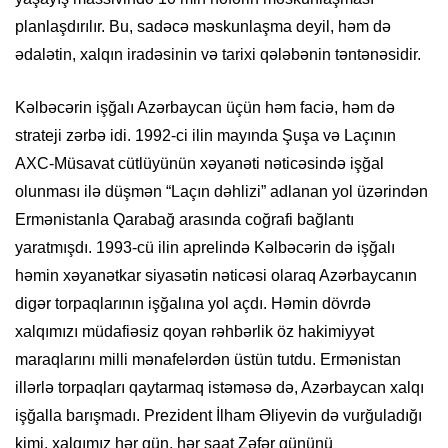
planlaşdırılır. Bu, sadəcə məskunlaşma deyil, həm də
ədalətin, xalqın iradəsinin və tarixi qələbənin təntənəsidir.
Kəlbəcərin işğalı Azərbaycan üçün həm faciə, həm də
strateji zərbə idi. 1992-ci ilin mayında Şuşa və Laçının
AXC-Müsavat cütlüyünün xəyanəti nəticəsində işğal
olunması ilə düşmən “Laçın dəhlizi” adlanan yol üzərindən
Ermənistanla Qarabağ arasında coğrafi bağlantı
yaratmışdı. 1993-cü ilin aprelində Kəlbəcərin də işğalı
həmin xəyanətkar siyasətin nəticəsi olaraq Azərbaycanın
digər torpaqlarının işğalına yol açdı. Həmin dövrdə
xalqımızı müdafiəsiz qoyan rəhbərlik öz hakimiyyət
maraqlarını milli mənafelərdən üstün tutdu. Ermənistan
illərlə torpaqları qaytarmaq istəməsə də, Azərbaycan xalqı
işğalla barışmadı. Prezident İlham Əliyevin də vurğuladığı
kimi, xalqımız hər gün, hər saat Zəfər gününü