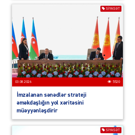
SIYASƏT
03.08.2026
5520
İmzalanan sənədlər strateji
əməkdaşlığın yol xəritəsini
müəyyənləşdirir
SIYASƏT