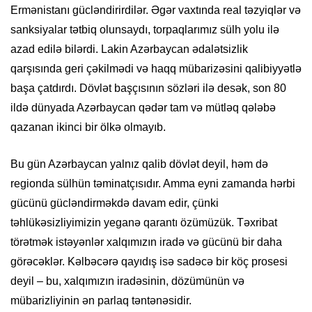
Ermənistanı gücləndirirdilər. Əgər vaxtında real təzyiqlər və
sanksiyalar tətbiq olunsaydı, torpaqlarımız sülh yolu ilə
azad edilə bilərdi. Lakin Azərbaycan ədalətsizlik
qarşısında geri çəkilmədi və haqq mübarizəsini qalibiyyətlə
başa çatdırdı. Dövlət başçısının sözləri ilə desək, son 80
ildə dünyada Azərbaycan qədər tam və mütləq qələbə
qazanan ikinci bir ölkə olmayıb.
Bu gün Azərbaycan yalnız qalib dövlət deyil, həm də
regionda sülhün təminatçısıdır. Amma eyni zamanda hərbi
gücünü gücləndirməkdə davam edir, çünki
təhlükəsizliyimizin yeganə qarantı özümüzük. Təxribat
törətmək istəyənlər xalqımızın iradə və gücünü bir daha
görəcəklər. Kəlbəcərə qayıdış isə sadəcə bir köç prosesi
deyil – bu, xalqımızın iradəsinin, dözümünün və
mübarizliyinin ən parlaq təntənəsidir.