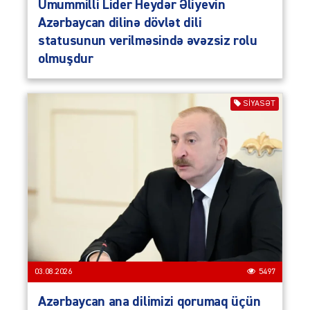
Ümummilli Lider Heydər Əliyevin
Azərbaycan dilinə dövlət dili
statusunun verilməsində əvəzsiz rolu
olmuşdur
SIYASƏT
03.08.2026
5497
Azərbaycan ana dilimizi qorumaq üçün