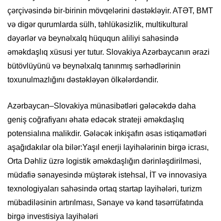
çərçivəsində bir-birinin mövqelərini dəstəkləyir. ATƏT, BMT
və digər qurumlarda sülh, təhlükəsizlik, multikultural
dəyərlər və beynəlxalq hüququn aliliyi sahəsində
əməkdaşlıq xüsusi yer tutur. Slovakiya Azərbaycanın ərazi
bütövlüyünü və beynəlxalq tanınmış sərhədlərinin
toxunulmazlığını dəstəkləyən ölkələrdəndir.
Azərbaycan–Slovakiya münasibətləri gələcəkdə daha
geniş coğrafiyanı əhatə edəcək strateji əməkdaşlıq
potensialına malikdir. Gələcək inkişafın əsas istiqamətləri
aşağıdakılar ola bilər:Yaşıl enerji layihələrinin birgə icrası,
Orta Dəhliz üzrə logistik əməkdaşlığın dərinləşdirilməsi,
müdafiə sənayesində müştərək istehsal, İT və innovasiya
texnologiyaları sahəsində ortaq startap layihələri, turizm
mübadiləsinin artırılması, Sənaye və kənd təsərrüfatında
birgə investisiya layihələri