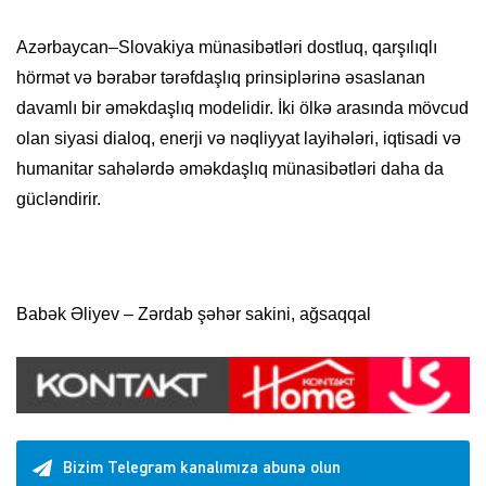
Azərbaycan–Slovakiya münasibətləri dostluq, qarşılıqlı
hörmət və bərabər tərəfdaşlıq prinsiplərinə əsaslanan
davamlı bir əməkdaşlıq modelidir. İki ölkə arasında mövcud
olan siyasi dialoq, enerji və nəqliyyat layihələri, iqtisadi və
humanitar sahələrdə əməkdaşlıq münasibətləri daha da
gücləndirir.
Babək Əliyev – Zərdab şəhər sakini, ağsaqqal
Bizim Telegram kanalımıza abunə olun