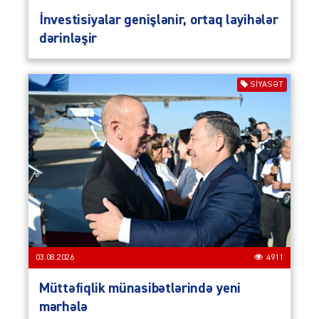
İnvestisiyalar genişlənir, ortaq layihələr
dərinləşir
SIYASƏT
03.08.2026
4911
Müttəfiqlik münasibətlərində yeni
mərhələ