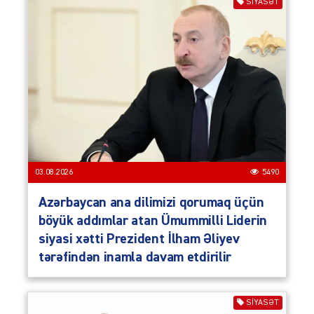
SIYASƏT
03.08.2026
5490
Azərbaycan ana dilimizi qorumaq üçün
böyük addımlar atan Ümummilli Liderin
siyasi xətti Prezident İlham Əliyev
tərəfindən inamla davam etdirilir
SIYASƏT