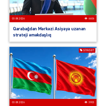
03.08.2026
6606
Qarabağdan Mərkəzi Asiyaya uzanan
strateji əməkdaşlıq
SIYASƏT
03.08.2026
3903