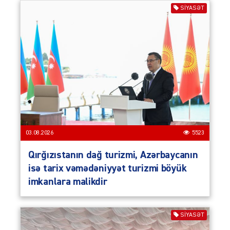
SIYASƏT
03.08.2026
5523
Qırğızıstanın dağ turizmi, Azərbaycanın
isə tarix vəmədəniyyət turizmi böyük
imkanlara malikdir
SIYASƏT