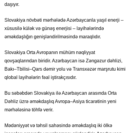
daşıyır.
Slovakiya növbəti mərhələdə Azərbaycanla yaşıl enerji –
xüsusilə külək və günəş enerjisi – layihələrində
əməkdaşlığın genişləndirilməsində maraqlıdır.
Slovakiya Orta Avropanın mühüm nəqliyyat
qovşaqlarından biridir. Azərbaycan isə Zəngəzur dəhlizi,
Bakı–Tbilisi–Qars dəmir yolu və Transxəzər marşrutu kimi
qlobal layihələrin fəal iştirakçısıdır.
Bu səbəbdən Slovakiya ilə Azərbaycan arasında Orta
Dəhliz üzrə əməkdaşlıq Avropa–Asiya ticarətinin yeni
mərhələsinə töhfə verir.
Mədəniyyət və təhsil sahəsində əməkdaşlıq iki ölkə