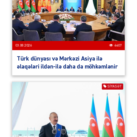
03.08.2026
4407
Türk dünyası və Mərkəzi Asiya ilə
əlaqələri ildən-ilə daha da möhkəmlənir
SIYASƏT