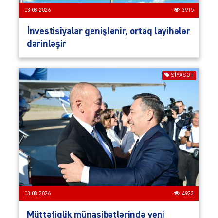
03.08.2026
3915
İnvestisiyalar genişlənir, ortaq layihələr
dərinləşir
SIYASƏT
03.08.2026
4923
Müttəfiqlik münasibətlərində yeni