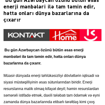
Bu gün Azərbaycan özünü bütün əsas
enerji mənbələri ilə tam təmin edir,
hətta onları dünya bazarlarına da
çıxarır
Bu gün Azərbaycan özünü bütün əsas enerji
mənbələri ilə tam təmin edir, hətta onları dünya
bazarlarına da çıxarır.
Müasir dünyada enerji təhlükəsizliyi dövlətlərin iqtisadi və
siyasi müstəqilliyinin əsas sütunlarından biridir. Enerji
resurslarına malik olmaq kifayət deyil; həmin resurslardan
səmərəli istifadə etmək, daxili tələbatı tam ödəmək və eyni
zamanda dünya bazarlarında etibarlı tərəfdaş kimi çıxış