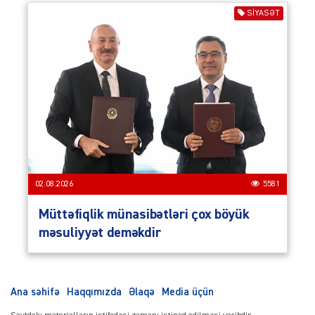
SIYASƏT
02.08.2026
5581
Müttəfiqlik münasibətləri çox böyük
məsuliyyət deməkdir
Ana səhifə
Haqqımızda
Əlaqə
Media üçün