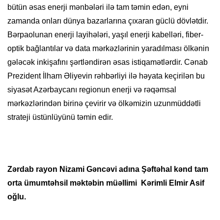
bütün əsas enerji mənbələri ilə tam təmin edən, eyni
zamanda onları dünya bazarlarına çıxaran güclü dövlətdir.
Bərpaolunan enerji layihələri, yaşıl enerji kabelləri, fiber-
optik bağlantılar və data mərkəzlərinin yaradılması ölkənin
gələcək inkişafını şərtləndirən əsas istiqamətlərdir. Cənab
Prezident İlham Əliyevin rəhbərliyi ilə həyata keçirilən bu
siyasət Azərbaycanı regionun enerji və rəqəmsal
mərkəzlərindən birinə çevirir və ölkəmizin uzunmüddətli
strateji üstünlüyünü təmin edir.
Zərdab rayon Nizami Gəncəvi adına Şəftəhal kənd tam
orta ümumtəhsil məktəbin müəllimi Kərimli Elmir Asif
oğlu.