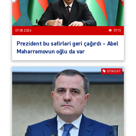
07.08.2026
5715
Prezident bu səfirləri geri çağırdı – Abel
Məhərrəmovun oğlu da var
SIYASƏT