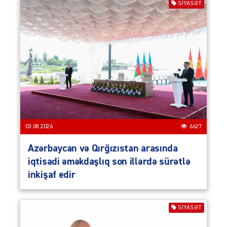
SIYASƏT
03.08.2026
6627
Azərbaycan və Qırğızıstan arasında
iqtisadi əməkdaşlıq son illərdə sürətlə
inkişaf edir
SIYASƏT