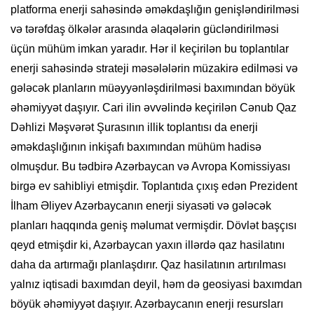
platforma enerji sahəsində əməkdaşlığın genişləndirilməsi
və tərəfdaş ölkələr arasında əlaqələrin gücləndirilməsi
üçün mühüm imkan yaradır. Hər il keçirilən bu toplantılar
enerji sahəsində strateji məsələlərin müzakirə edilməsi və
gələcək planların müəyyənləşdirilməsi baxımından böyük
əhəmiyyət daşıyır. Cari ilin əvvəlində keçirilən Cənub Qaz
Dəhlizi Məşvərət Şurasının illik toplantısı da enerji
əməkdaşlığının inkişafı baxımından mühüm hadisə
olmuşdur. Bu tədbirə Azərbaycan və Avropa Komissiyası
birgə ev sahibliyi etmişdir. Toplantıda çıxış edən Prezident
İlham Əliyev Azərbaycanın enerji siyasəti və gələcək
planları haqqında geniş məlumat vermişdir. Dövlət başçısı
qeyd etmişdir ki, Azərbaycan yaxın illərdə qaz hasilatını
daha da artırmağı planlaşdırır. Qaz hasilatının artırılması
yalnız iqtisadi baxımdan deyil, həm də geosiyasi baxımdan
böyük əhəmiyyət daşıyır. Azərbaycanın enerji resursları