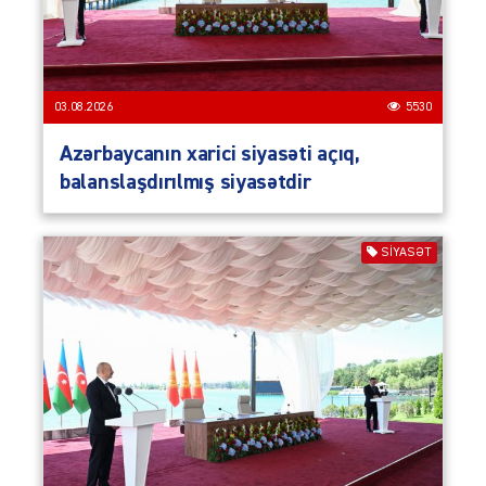
03.08.2026
5530
Azərbaycanın xarici siyasəti açıq,
balanslaşdırılmış siyasətdir
SIYASƏT