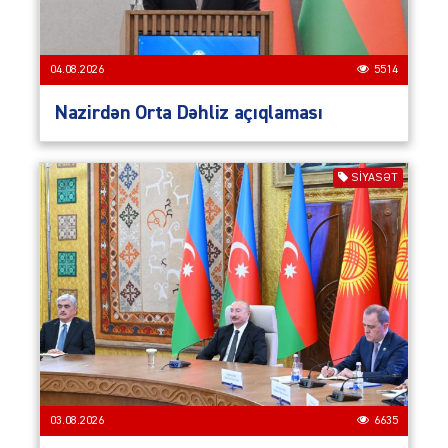
04.08.2026
5514
Nazirdən Orta Dəhliz açıqlaması
SIYASƏT
03.08.2026
6635