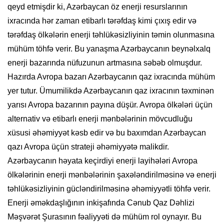
qeyd etmişdir ki, Azərbaycan öz enerji resurslarının
ixracında hər zaman etibarlı tərəfdaş kimi çıxış edir və
tərəfdaş ölkələrin enerji təhlükəsizliyinin təmin olunmasına
mühüm töhfə verir. Bu yanaşma Azərbaycanın beynəlxalq
enerji bazarında nüfuzunun artmasına səbəb olmuşdur.
Hazırda Avropa bazarı Azərbaycanın qaz ixracında mühüm
yer tutur. Ümumilikdə Azərbaycanın qaz ixracının təxminən
yarısı Avropa bazarının payına düşür. Avropa ölkələri üçün
alternativ və etibarlı enerji mənbələrinin mövcudluğu
xüsusi əhəmiyyət kəsb edir və bu baxımdan Azərbaycan
qazı Avropa üçün strateji əhəmiyyətə malikdir.
Azərbaycanın həyata keçirdiyi enerji layihələri Avropa
ölkələrinin enerji mənbələrinin şaxələndirilməsinə və enerji
təhlükəsizliyinin gücləndirilməsinə əhəmiyyətli töhfə verir.
Enerji əməkdaşlığının inkişafında Cənub Qaz Dəhlizi
Məşvərət Şurasının fəaliyyəti də mühüm rol oynayır. Bu