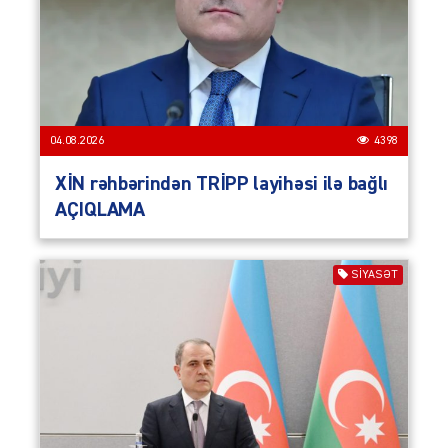
04.08.2026
4398
XİN rəhbərindən TRİPP layihəsi ilə bağlı
AÇIQLAMA
SIYASƏT