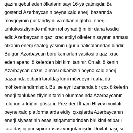
qazını qəbul edən ölkələrin sayı 16-ya çatmışdır. Bu
göstərici Azərbaycanın beynəlxalq enerji bazarında
mövqeyinin gücləndiyini və ölkənin qlobal enerji
təhlükəsizliyində mühüm rol oynadığını bir daha təsdiq
edir. Azərbaycanın qaz ixrac etdiyi ölkələrin sayının artması
ölkənin enerji strategiyasının uğurlu nəticələrindən biridir.
Bu gün Azərbaycan boru kəmərləri vasitəsilə qaz ixrac
edən aparıcı ölkələrdən biri kimi tanınır. On altı ölkənin
Azərbaycan qazını alması ölkəmizin beynəlxalq enerji
bazarında etibarlı tərəfdaş kimi mövqeyini daha da
möhkəmləndirmişdir. Bu isə eyni zamanda bir çox ölkələrin
enerji təhlükəsizliyinin təmin olunmasında Azərbaycanın
rolunun artdığını göstərir. Prezident İlham Əliyev müxtəlif
beynəlxalq platformalarda etdiyi çıxışlarda Azərbaycanın
enerji siyasətinin əsas istiqamətlərindən biri kimi etibarlı
tərəfdaşlıq prinsipini xüsusi vurğulamışdır. Dövlət başçısı