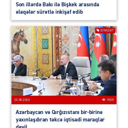
Son illərdə Bakı ilə Bişkek arasında
əlaqələr sürətlə inkişaf edib
SIYASƏT
03.08.2026
5509
Azərbaycan və Qırğızıstanı bir-birinə
yaxınlaşdıran təkcə iqtisadi maraqlar
deyil