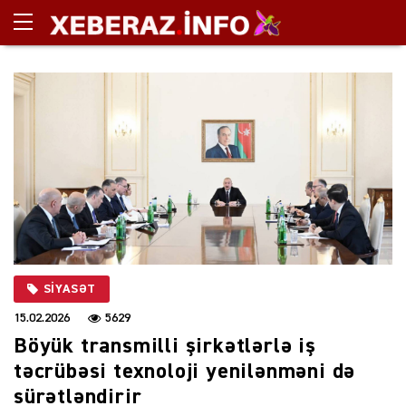
SIYASƏT
15.02.2026
5629
Böyük transmilli şirkətlərlə iş
təcrübəsi texnoloji yenilənməni də
sürətləndirir