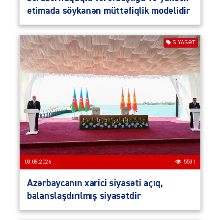
etimada söykənən müttəfiqlik modelidir
SIYASƏT
03.08.2026
5531
Azərbaycanın xarici siyasəti açıq,
balanslaşdırılmış siyasətdir