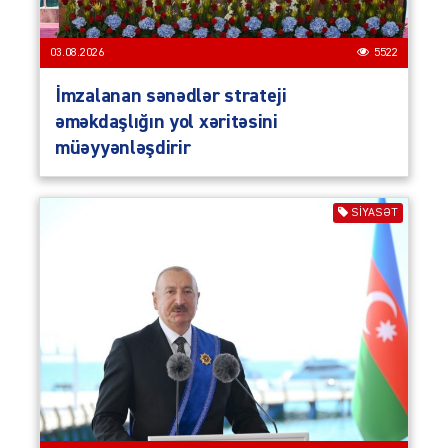
03.08.2026
5522
İmzalanan sənədlər strateji
əməkdaşlığın yol xəritəsini
müəyyənləşdirir
SIYASƏT