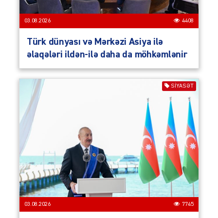
03.08.2026
4408
Türk dünyası və Mərkəzi Asiya ilə
əlaqələri ildən-ilə daha da möhkəmlənir
SIYASƏT
03.08.2026
7745