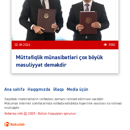
02.08.2026
5582
Müttəfiqlik münasibətləri çox böyük
məsuliyyət deməkdir
Ana səhifə
Haqqımızda
Əlaqə
Media üçün
Saytdakı materialların istifadəsi zamanı istinad edilməsi vacibdir.
Məlumat internet səhifələrində istifadə edildikdə hiperlink vasitəsi ilə istinad
mütləqdir.
Xeberaz.info © 2025 - Bütün hüquqları qorunur.