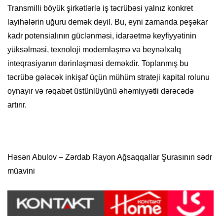
Transmilli böyük şirkətlərlə iş təcrübəsi yalnız konkret
layihələrin uğuru demək deyil. Bu, eyni zamanda peşəkar
kadr potensialının güclənməsi, idarəetmə keyfiyyətinin
yüksəlməsi, texnoloji modernləşmə və beynəlxalq
inteqrasiyanın dərinləşməsi deməkdir. Toplanmış bu
təcrübə gələcək inkişaf üçün mühüm strateji kapital rolunu
oynayır və rəqabət üstünlüyünü əhəmiyyətli dərəcədə
artırır.
Həsən Abulov – Zərdab Rayon Ağsaqqallar Şurasının sədr
müavini