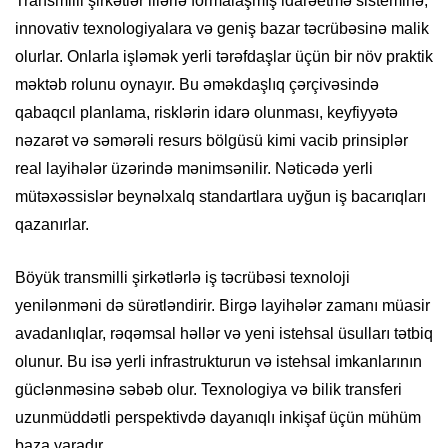
Transmilli şirkətlər illərlə formalaşmış idarəetmə sisteminə,
innovativ texnologiyalara və geniş bazar təcrübəsinə malik
olurlar. Onlarla işləmək yerli tərəfdaşlar üçün bir növ praktik
məktəb rolunu oynayır. Bu əməkdaşlıq çərçivəsində
qabaqcıl planlama, risklərin idarə olunması, keyfiyyətə
nəzarət və səmərəli resurs bölgüsü kimi vacib prinsiplər
real layihələr üzərində mənimsənilir. Nəticədə yerli
mütəxəssislər beynəlxalq standartlara uyğun iş bacarıqları
qazanırlar.
Böyük transmilli şirkətlərlə iş təcrübəsi texnoloji
yenilənməni də sürətləndirir. Birgə layihələr zamanı müasir
avadanlıqlar, rəqəmsal həllər və yeni istehsal üsulları tətbiq
olunur. Bu isə yerli infrastrukturun və istehsal imkanlarının
güclənməsinə səbəb olur. Texnologiya və bilik transferi
uzunmüddətli perspektivdə dayanıqlı inkişaf üçün mühüm
baza yaradır.