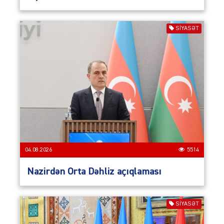
SIYASƏT
04.08.2026
5514
Nazirdən Orta Dəhliz açıqlaması
SIYASƏT