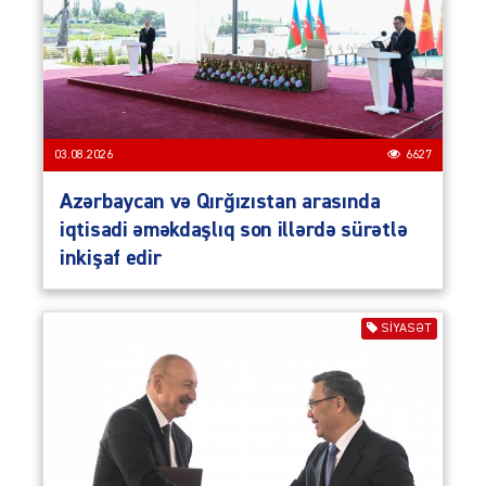
03.08.2026
6627
Azərbaycan və Qırğızıstan arasında
iqtisadi əməkdaşlıq son illərdə sürətlə
inkişaf edir
SIYASƏT