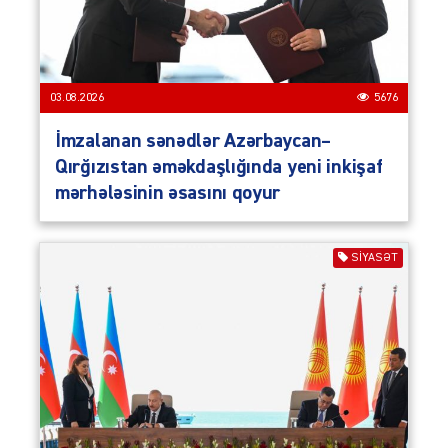
03.08.2026
5676
İmzalanan sənədlər Azərbaycan–
Qırğızıstan əməkdaşlığında yeni inkişaf
mərhələsinin əsasını qoyur
SIYASƏT