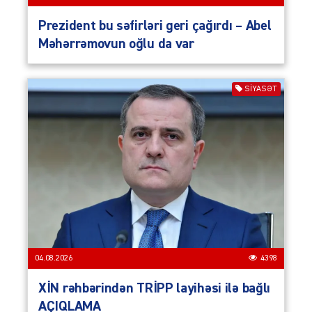
Prezident bu səfirləri geri çağırdı – Abel
Məhərrəmovun oğlu da var
SIYASƏT
04.08.2026
4398
XİN rəhbərindən TRİPP layihəsi ilə bağlı
AÇIQLAMA