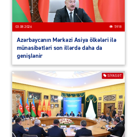
03.08.2026
5918
Azərbaycanın Mərkəzi Asiya ölkələri ilə
münasibətləri son illərdə daha da
genişlənir
SIYASƏT