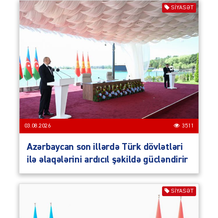
SIYASƏT
03.08.2026
3511
Azərbaycan son illərdə Türk dövlətləri
ilə əlaqələrini ardıcıl şəkildə gücləndirir
SIYASƏT