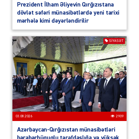
Prezident İlham Əliyevin Qırğızıstana
dövlət səfəri münasibətlərdə yeni tarixi
mərhələ kimi dəyərləndirilir
SIYASƏT
03.08.2026
2909
Azərbaycan-Qırğızıstan münasibətləri
bərabərhüquqlu tərəfdaşlığa və yüksək