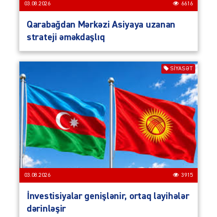
03.08.2026
6616
Qarabağdan Mərkəzi Asiyaya uzanan
strateji əməkdaşlıq
SIYASƏT
03.08.2026
3915
İnvestisiyalar genişlənir, ortaq layihələr
dərinləşir