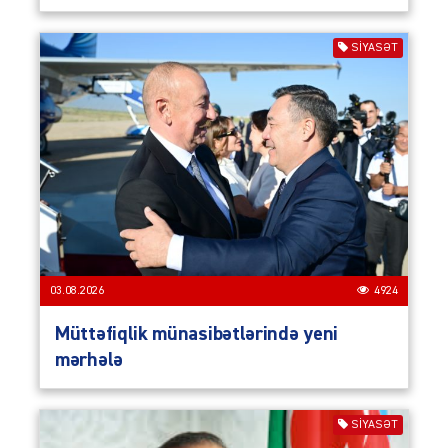
SIYASƏT
03.08.2026
4924
Müttəfiqlik münasibətlərində yeni
mərhələ
SIYASƏT