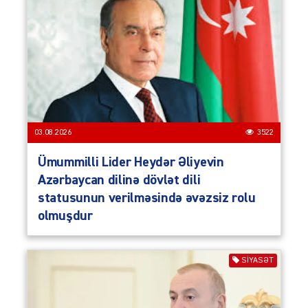
03.08.2026
3522
Ümummilli Lider Heydər Əliyevin
Azərbaycan dilinə dövlət dili
statusunun verilməsində əvəzsiz rolu
olmuşdur
SIYASƏT