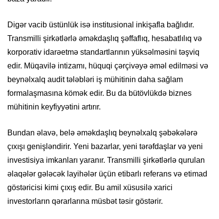
Digər vacib üstünlük isə institusional inkişafla bağlıdır.
Transmilli şirkətlərlə əməkdaşlıq şəffaflıq, hesabatlılıq və
korporativ idarəetmə standartlarının yüksəlməsini təşviq
edir. Müqavilə intizamı, hüquqi çərçivəyə əməl edilməsi və
beynəlxalq audit tələbləri iş mühitinin daha sağlam
formalaşmasına kömək edir. Bu da bütövlükdə biznes
mühitinin keyfiyyətini artırır.
Bundan əlavə, belə əməkdaşlıq beynəlxalq şəbəkələrə
çıxışı genişləndirir. Yeni bazarlar, yeni tərəfdaşlar və yeni
investisiya imkanları yaranır. Transmilli şirkətlərlə qurulan
əlaqələr gələcək layihələr üçün etibarlı referans və etimad
göstəricisi kimi çıxış edir. Bu amil xüsusilə xarici
investorların qərarlarına müsbət təsir göstərir.