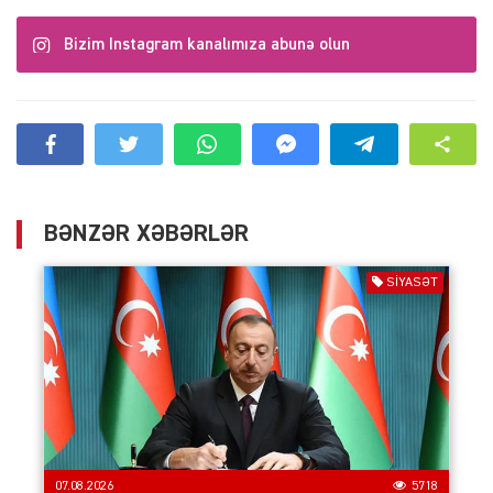
Bizim Instagram kanalımıza abunə olun
BƏNZƏR XƏBƏRLƏR
SIYASƏT
07.08.2026
5718