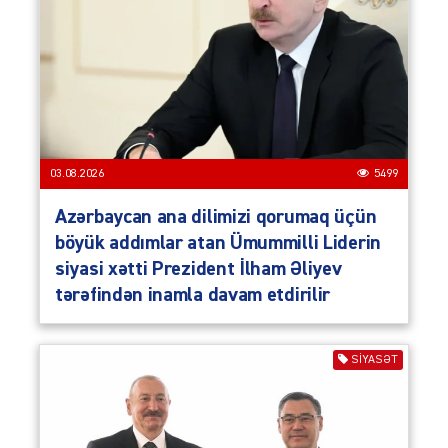
03.08.2026
5499
Azərbaycan ana dilimizi qorumaq üçün
böyük addımlar atan Ümummilli Liderin
siyasi xətti Prezident İlham Əliyev
tərəfindən inamla davam etdirilir
SIYASƏT