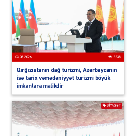
03.08.2026
5538
Qırğızıstanın dağ turizmi, Azərbaycanın
isə tarix vəmədəniyyət turizmi böyük
imkanlara malikdir
SIYASƏT