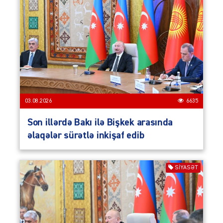
03.08.2026
6635
Son illərdə Bakı ilə Bişkek arasında
əlaqələr sürətlə inkişaf edib
SIYASƏT