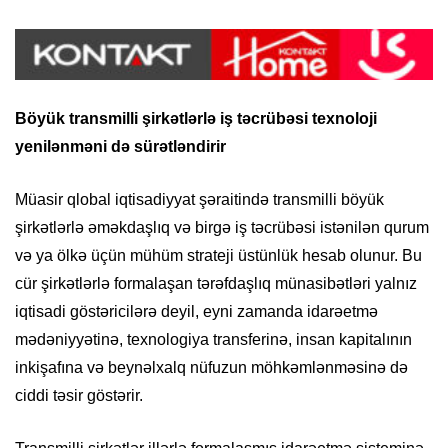
Böyük transmilli şirkətlərlə iş təcrübəsi
texnoloji
yenilənməni də sürətləndirir
Müasir qlobal iqtisadiyyat şəraitində transmilli böyük
şirkətlərlə əməkdaşlıq və birgə iş təcrübəsi istənilən qurum
və ya ölkə üçün mühüm strateji üstünlük hesab olunur. Bu
cür şirkətlərlə formalaşan tərəfdaşlıq münasibətləri yalnız
iqtisadi göstəricilərə deyil, eyni zamanda idarəetmə
mədəniyyətinə, texnologiya transferinə, insan kapitalının
inkişafına və beynəlxalq nüfuzun möhkəmlənməsinə də
ciddi təsir göstərir.