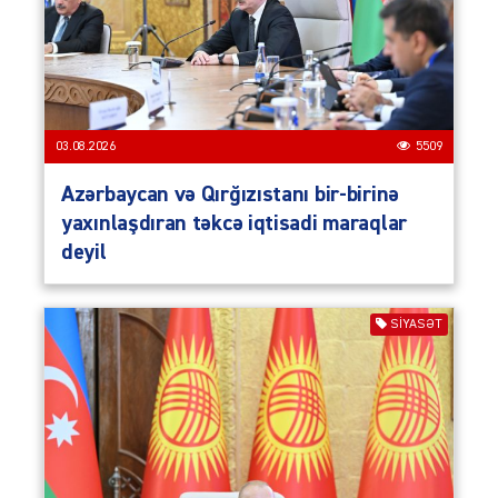
03.08.2026
5509
Azərbaycan və Qırğızıstanı bir-birinə
yaxınlaşdıran təkcə iqtisadi maraqlar
deyil
SIYASƏT