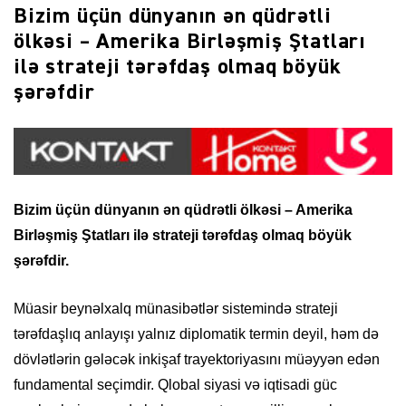
Bizim üçün dünyanın ən qüdrətli
ölkəsi – Amerika Birləşmiş Ştatları
ilə strateji tərəfdaş olmaq böyük
şərəfdir
Bizim üçün dünyanın ən qüdrətli ölkəsi – Amerika
Birləşmiş Ştatları ilə strateji tərəfdaş olmaq böyük
şərəfdir.
Müasir beynəlxalq münasibətlər sistemində strateji
tərəfdaşlıq anlayışı yalnız diplomatik termin deyil, həm də
dövlətlərin gələcək inkişaf trayektoriyasını müəyyən edən
fundamental seçimdir. Qlobal siyasi və iqtisadi güc