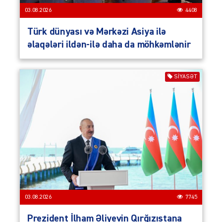
03.08.2026
4408
Türk dünyası və Mərkəzi Asiya ilə
əlaqələri ildən-ilə daha da möhkəmlənir
SIYASƏT
03.08.2026
7745
Prezident İlham Əliyevin Qırğızıstana