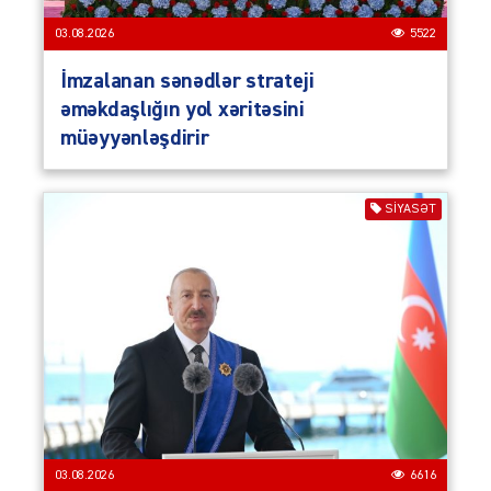
03.08.2026
5522
İmzalanan sənədlər strateji
əməkdaşlığın yol xəritəsini
müəyyənləşdirir
SIYASƏT
03.08.2026
6616