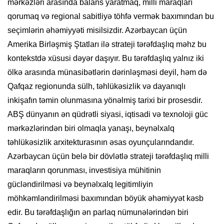
mərkəzləri arasında balans yaratmaq, milli maraqları
qorumaq və regional sabitliyə töhfə vermək baxımından bu
seçimlərin əhəmiyyəti misilsizdir. Azərbaycan üçün
Amerika Birləşmiş Ştatları ilə strateji tərəfdaşlıq məhz bu
kontekstdə xüsusi dəyər daşıyır. Bu tərəfdaşlıq yalnız iki
ölkə arasında münasibətlərin dərinləşməsi deyil, həm də
Qafqaz regionunda sülh, təhlükəsizlik və dayanıqlı
inkişafın təmin olunmasına yönəlmiş tarixi bir prosesdir.
ABŞ dünyanın ən qüdrətli siyasi, iqtisadi və texnoloji güc
mərkəzlərindən biri olmaqla yanaşı, beynəlxalq
təhlükəsizlik arxitekturasının əsas oyunçularındandır.
Azərbaycan üçün belə bir dövlətlə strateji tərəfdaşlıq milli
maraqların qorunması, investisiya mühitinin
gücləndirilməsi və beynəlxalq legitimliyin
möhkəmləndirilməsi baxımından böyük əhəmiyyət kəsb
edir. Bu tərəfdaşlığın ən parlaq nümunələrindən biri