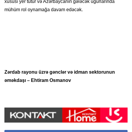
xüsusi yer tutur və Azərbaycanın gələcək uğurlarında
mühüm rol oynamağa davam edəcək.
Zərdab rayonu üzrə gənclər və idman sektorunun
əməkdaşı – Ehtiram Osmanov