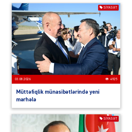
SIYASƏT
03.08.2026
4925
Müttəfiqlik münasibətlərində yeni
mərhələ
SIYASƏT