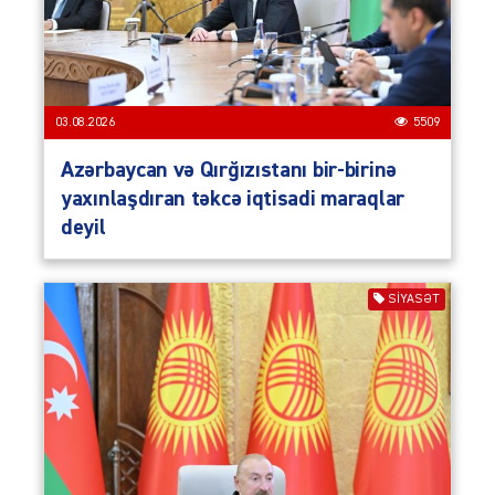
03.08.2026
5509
Azərbaycan və Qırğızıstanı bir-birinə
yaxınlaşdıran təkcə iqtisadi maraqlar
deyil
SIYASƏT