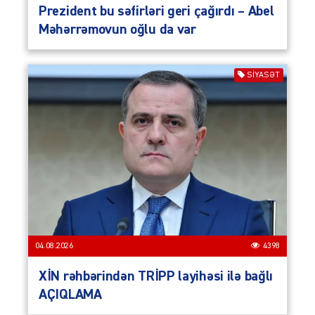
Prezident bu səfirləri geri çağırdı – Abel
Məhərrəmovun oğlu da var
SIYASƏT
04.08.2026
4398
XİN rəhbərindən TRİPP layihəsi ilə bağlı
AÇIQLAMA