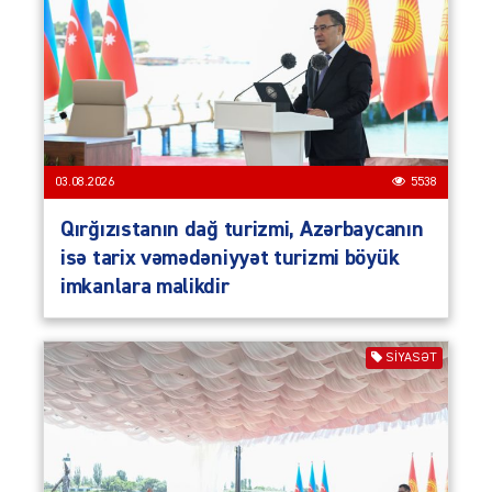
03.08.2026
5538
Qırğızıstanın dağ turizmi, Azərbaycanın
isə tarix vəmədəniyyət turizmi böyük
imkanlara malikdir
SIYASƏT