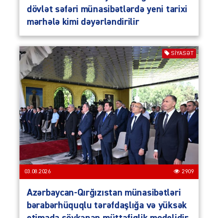
dövlət səfəri münasibətlərdə yeni tarixi
mərhələ kimi dəyərləndirilir
SIYASƏT
03.08.2026
2909
Azərbaycan-Qırğızıstan münasibətləri
bərabərhüquqlu tərəfdaşlığa və yüksək
etimada söykənən müttəfiqlik modelidir