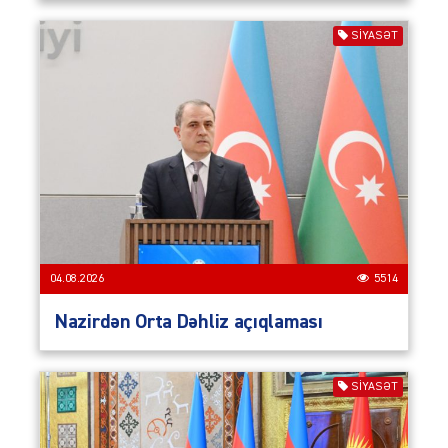
SIYASƏT
04.08.2026
5514
Nazirdən Orta Dəhliz açıqlaması
SIYASƏT