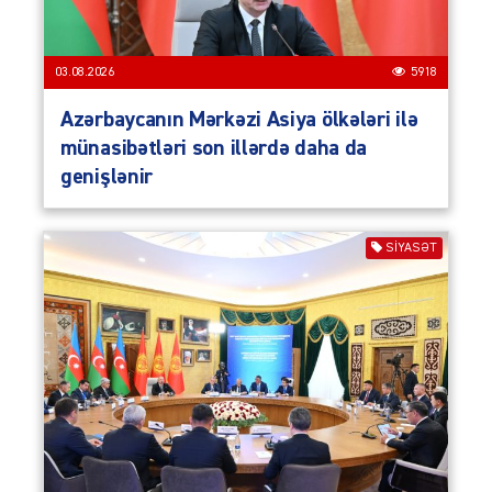
03.08.2026
5918
Azərbaycanın Mərkəzi Asiya ölkələri ilə
münasibətləri son illərdə daha da
genişlənir
SIYASƏT