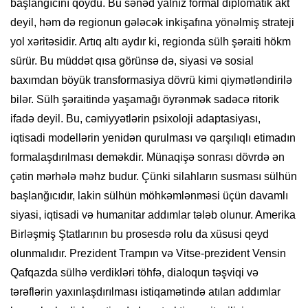
başlanğıcını qoydu. Bu sənəd yalnız formal diplomatik akt
deyil, həm də regionun gələcək inkişafına yönəlmiş strateji
yol xəritəsidir. Artıq altı aydır ki, regionda sülh şəraiti hökm
sürür. Bu müddət qısa görünsə də, siyasi və sosial
baxımdan böyük transformasiya dövrü kimi qiymətləndirilə
bilər. Sülh şəraitində yaşamağı öyrənmək sadəcə ritorik
ifadə deyil. Bu, cəmiyyətlərin psixoloji adaptasiyası,
iqtisadi modellərin yenidən qurulması və qarşılıqlı etimadın
formalaşdırılması deməkdir. Münaqişə sonrası dövrdə ən
çətin mərhələ məhz budur. Çünki silahların susması sülhün
başlanğıcıdır, lakin sülhün möhkəmlənməsi üçün davamlı
siyasi, iqtisadi və humanitar addımlar tələb olunur. Amerika
Birləşmiş Ştatlarının bu prosesdə rolu da xüsusi qeyd
olunmalıdır. Prezident Trampın və Vitse-prezident Vensin
Qafqazda sülhə verdikləri töhfə, dialoqun təşviqi və
tərəflərin yaxınlaşdırılması istiqamətində atılan addımlar