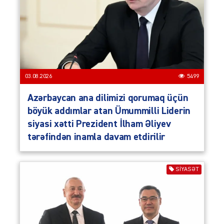
03.08.2026
5499
Azərbaycan ana dilimizi qorumaq üçün
böyük addımlar atan Ümummilli Liderin
siyasi xətti Prezident İlham Əliyev
tərəfindən inamla davam etdirilir
SIYASƏT