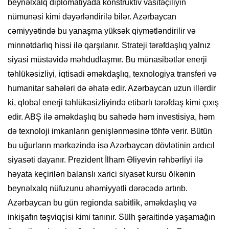
beynəlxalq diplomatiyada konstruktiv vasitəçiliyin
nümunəsi kimi dəyərləndirilə bilər. Azərbaycan
cəmiyyətində bu yanaşma yüksək qiymətləndirilir və
minnətdarlıq hissi ilə qarşılanır. Strateji tərəfdaşlıq yalnız
siyasi müstəvidə məhdudlaşmır. Bu münasibətlər enerji
təhlükəsizliyi, iqtisadi əməkdaşlıq, texnologiya transferi və
humanitar sahələri də əhatə edir. Azərbaycan uzun illərdir
ki, qlobal enerji təhlükəsizliyində etibarlı tərəfdaş kimi çıxış
edir. ABŞ ilə əməkdaşlıq bu sahədə həm investisiya, həm
də texnoloji imkanların genişlənməsinə töhfə verir. Bütün
bu uğurların mərkəzində isə Azərbaycan dövlətinin ardıcıl
siyasəti dayanır. Prezident İlham Əliyevin rəhbərliyi ilə
həyata keçirilən balanslı xarici siyasət kursu ölkənin
beynəlxalq nüfuzunu əhəmiyyətli dərəcədə artırıb.
Azərbaycan bu gün regionda sabitlik, əməkdaşlıq və
inkişafın təşviqçisi kimi tanınır. Sülh şəraitində yaşamağın