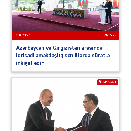
03.08.2026
6627
Azərbaycan və Qırğızıstan arasında
iqtisadi əməkdaşlıq son illərdə sürətlə
inkişaf edir
SIYASƏT