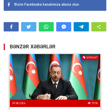
Bizim Facebooka kanalımıza abunə olun
BƏNZƏR XƏBƏRLƏR
SIYASƏT
07.08.2026
5718