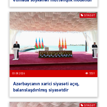
SIYASƏT
03.08.2026
5531
Azərbaycanın xarici siyasəti açıq,
balanslaşdırılmış siyasətdir
SIYASƏT