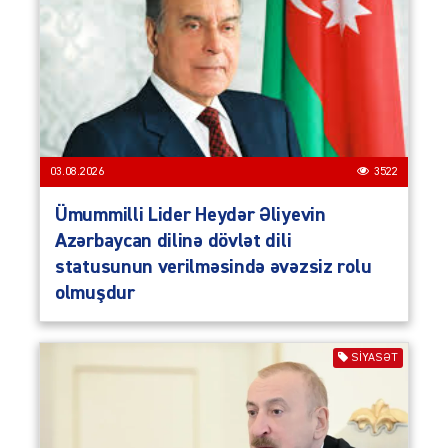
03.08.2026
3522
Ümummilli Lider Heydər Əliyevin
Azərbaycan dilinə dövlət dili
statusunun verilməsində əvəzsiz rolu
olmuşdur
SIYASƏT