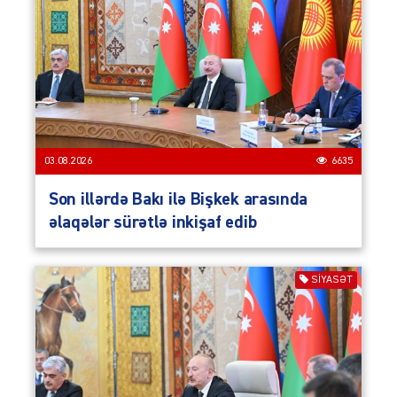
03.08.2026
6635
Son illərdə Bakı ilə Bişkek arasında
əlaqələr sürətlə inkişaf edib
SIYASƏT