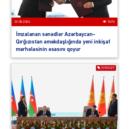
03.08.2026
5676
İmzalanan sənədlər Azərbaycan–
Qırğızıstan əməkdaşlığında yeni inkişaf
mərhələsinin əsasını qoyur
SIYASƏT