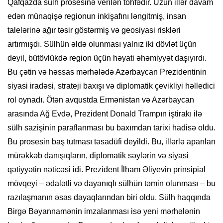
Qafqazda sülh prosesinə verilən töhfədir. Uzun illər davam
edən münaqişə regionun inkişafını ləngitmiş, insan
talelərinə ağır təsir göstərmiş və geosiyasi riskləri
artırmışdı. Sülhün əldə olunması yalnız iki dövlət üçün
deyil, bütövlükdə region üçün həyati əhəmiyyət daşıyırdı.
Bu çətin və həssas mərhələdə Azərbaycan Prezidentinin
siyasi iradəsi, strateji baxışı və diplomatik çevikliyi həlledici
rol oynadı. Ötən avqustda Ermənistan və Azərbaycan
arasında Ağ Evdə, Prezident Donald Trampın iştirakı ilə
sülh sazişinin paraflanması bu baxımdan tarixi hadisə oldu.
Bu prosesin baş tutması təsadüfi deyildi. Bu, illərlə aparılan
mürəkkəb danışıqların, diplomatik səylərin və siyasi
qətiyyətin nəticəsi idi. Prezident İlham Əliyevin prinsipial
mövqeyi – ədalətli və dayanıqlı sülhün təmin olunması – bu
razılaşmanın əsas dayaqlarından biri oldu. Sülh haqqında
Birgə Bəyannamənin imzalanması isə yeni mərhələnin