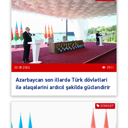
03.08.2026
3511
Azərbaycan son illərdə Türk dövlətləri
ilə əlaqələrini ardıcıl şəkildə gücləndirir
SIYASƏT