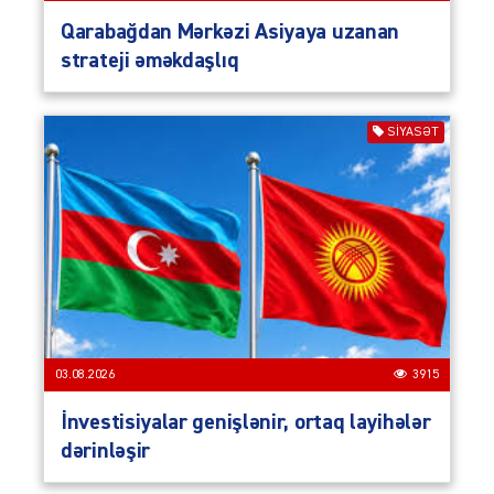
Qarabağdan Mərkəzi Asiyaya uzanan
strateji əməkdaşlıq
SIYASƏT
03.08.2026
3915
İnvestisiyalar genişlənir, ortaq layihələr
dərinləşir