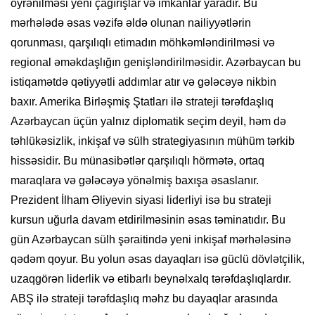
öyrənilməsi yeni çağırışlar və imkanlar yaradır. Bu
mərhələdə əsas vəzifə əldə olunan nailiyyətlərin
qorunması, qarşılıqlı etimadın möhkəmləndirilməsi və
regional əməkdaşlığın genişləndirilməsidir. Azərbaycan bu
istiqamətdə qətiyyətli addımlar atır və gələcəyə nikbin
baxır. Amerika Birləşmiş Ştatları ilə strateji tərəfdaşlıq
Azərbaycan üçün yalnız diplomatik seçim deyil, həm də
təhlükəsizlik, inkişaf və sülh strategiyasının mühüm tərkib
hissəsidir. Bu münasibətlər qarşılıqlı hörmətə, ortaq
maraqlara və gələcəyə yönəlmiş baxışa əsaslanır.
Prezident İlham Əliyevin siyasi liderliyi isə bu strateji
kursun uğurla davam etdirilməsinin əsas təminatıdır. Bu
gün Azərbaycan sülh şəraitində yeni inkişaf mərhələsinə
qədəm qoyur. Bu yolun əsas dayaqları isə güclü dövlətçilik,
uzaqgörən liderlik və etibarlı beynəlxalq tərəfdaşlıqlardır.
ABŞ ilə strateji tərəfdaşlıq məhz bu dayaqlar arasında