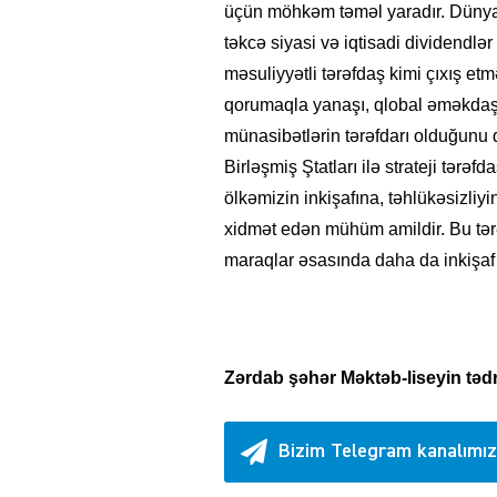
üçün möhkəm təməl yaradır. Dünyanın
təkcə siyasi və iqtisadi dividendlə
məsuliyyətli tərəfdaş kimi çıxış e
qorumaqla yanaşı, qlobal əməkdaş
münasibətlərin tərəfdarı olduğunu d
Birləşmiş Ştatları ilə strateji tər
ölkəmizin inkişafına, təhlükəsizl
xidmət edən mühüm amildir. Bu tərə
maraqlar əsasında daha da inkişa
Zərdab şəhər Məktəb-liseyin tədr
Bizim Telegram kanalımız