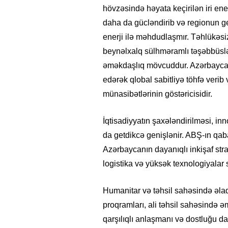
hövzəsində həyata keçirilən iri enerj
daha da gücləndirib və regionun geo
enerji ilə məhdudlaşmır. Təhlükəsiz
beynəlxalq sülhməramlı təşəbbüsl
əməkdaşlıq mövcuddur. Azərbaycan b
edərək qlobal sabitliyə töhfə verib v
münasibətlərinin göstəricisidir.
İqtisadiyyatın şaxələndirilməsi, i
da getdikcə genişlənir. ABŞ-ın qab
Azərbaycanın dayanıqlı inkişaf strat
logistika və yüksək texnologiyalar 
Humanitar və təhsil sahəsində əlaq
proqramları, ali təhsil sahəsində 
qarşılıqlı anlaşmanı və dostluğu d