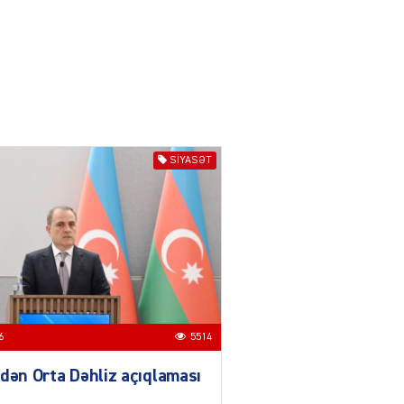
04.08.2026
3017
YƏT
Azərbaycanda sürücüsüz
nəqliyyat dövrü başlayır –
BELƏ işləyəcək
04.08.2026
4025
SIYASƏT
ƏT
XİN rəhbərindən TRİPP
layihəsi ilə bağlı AÇIQLAMA
04.08.2026
4397
Müharibə Rusiyanın belini
bükür
6
5514
04.08.2026
4013
dən Orta Dəhliz açıqlaması
IZNES