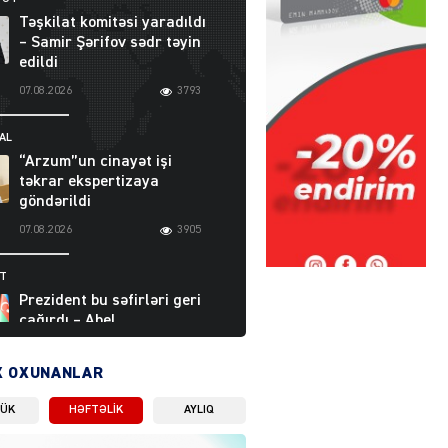
Təşkilat komitəsi yaradıldı
– Samir Şərifov sədr təyin
edildi
07.08.2026
3793
AL
“Arzum”un cinayət işi
təkrar ekspertizaya
göndərildi
07.08.2026
3905
ƏT
Prezident bu səfirləri geri
çağırdı – Abel
Məhərrəmovun oğlu da var
07.08.2026
5714
X OXUNANLAR
LÜK
HƏFTƏLIK
AYLIQ
Moskvada güclü partlayış