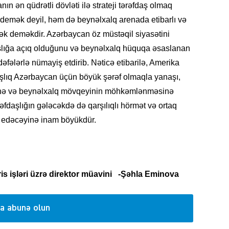
 ən qüdrətli dövləti ilə strateji tərəfdaş olmaq
r demək deyil, həm də beynəlxalq arenada etibarlı və
tmək deməkdir. Azərbaycan öz müstəqil siyasətini
KRIMIN
lığa açıq olduğunu və beynəlxalq hüquqa əsaslanan
əfələrlə nümayiş etdirib. Nəticə etibarilə, Amerika
əfdaşlıq Azərbaycan üçün böyük şərəf olmaqla yanaşı,
iyinə və beynəlxalq mövqeyinin möhkəmlənməsinə
fdaşlığın gələcəkdə də qarşılıqlı hörmət və ortaq
SOSIAL
f edəcəyinə inam böyükdür.
is işləri üzrə direktor müavini -Şəhla Eminova
KRIMIN
a abunə olun