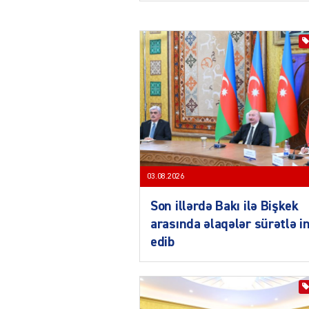
03.08.2026
Son illərdə Bakı ilə Bişkek
arasında əlaqələr sürətlə i
edib