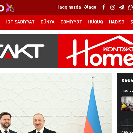
Haqqımızda
Əlaqə
T
İQTISADIYYAT
DÜNYA
CƏMIYYƏT
HÜQUQ
HADISƏ
Ş
XƏBƏ
CƏMIY
CƏMIY