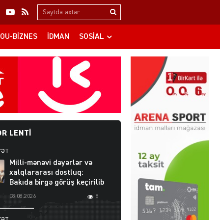
Search…
OU-BIZNES
İDMAN
SOSIAL
R LENTI
YƏT
Milli-mənəvi dəyərlər və
xalqlararası dostluq:
Bakıda birgə görüş keçirilib
08.08.2026
8
YƏT