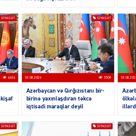
SIYASƏT
SIYASƏT
CƏMIY
6634
03.08.2026
5508
03.08.202
Azərbaycan və Qırğızıstanı bir-
Azər
CƏMIY
nkişaf
birinə yaxınlaşdıran təkcə
ölkəl
iqtisadi maraqlar deyil
illər
SIYASƏT
SIYASƏT
CƏMIY