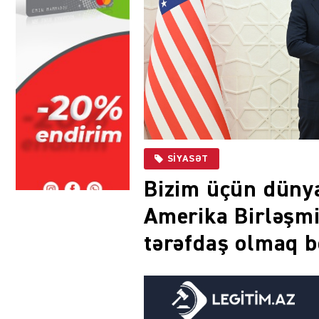
SIYASƏT
Bizim üçün dünya
Amerika Birləşmiş
tərəfdaş olmaq b