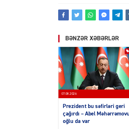
BƏNZƏR XƏBƏRLƏR
07.08.2026
Prezident bu səfirləri geri
çağırdı – Abel Məhərrəmov
oğlu da var