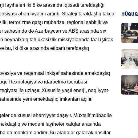
i layihələri iki ölkə arasında iqtisadi tərəfdaşlığı
KRIMIN
siyasi əhəmiyyətini artırıb. Strateji tərəfdaşlıq təkcə
HÜQUQ
lik, terrorizmə qarşı mübarizə, regional sabitlik və
ər sahəsində də Azərbaycan və ABŞ arasında sıx
eynəlxalq təhlükəsizlik missiyalarında fəal iştirak
ə bu, iki ölkə arasında etibarlı tərəfdaşlıq
HADIS
nnovasiya və rəqəmsal inkişaf sahəsində əməkdaşlıq
aqcıl texnologiya və idarəetmə təcrübəsi
egiyası ilə uzlaşır. Xüsusilə yaşıl enerji, nəqliyyat-
DÜNYA
sahəsində yeni əməkdaşlıq imkanları açılır.
ələr də xüsusi əhəmiyyət daşıyır. Müxtəlif mübadilə
əməkdaşlıq və mədəni layihələr xalqlar arasında
HADIS
aha da möhkəmləndirir. Bu əlaqələr gələcək nəsillər