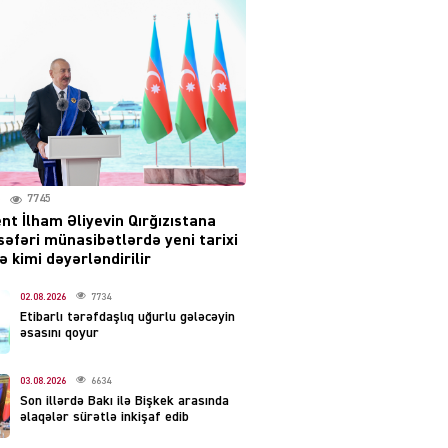
səsləri eşidildi
07.08.2026
5492
Rusiya-Ukrayna
münaqişəsinin həllində
irəliləyiş var – Tramp
07.08.2026
5503
7745
nt İlham Əliyevin Qırğızıstana
YƏT
səfəri münasibətlərdə yeni tarixi
Prezident 2 fərman
 kimi dəyərləndirilir
imzaladı
07.08.2026
02.08.2026
7734
5492
Etibarlı tərəfdaşlıq uğurlu gələcəyin
əsasını qoyur
 SİYASƏT
Tehran və İrəvandan
03.08.2026
6634
“Tramp yolu”na HƏMLƏ –
Son illərdə Bakı ilə Bişkek arasında
REAKSİYA
əlaqələr sürətlə inkişaf edib
07.08.2026
5494