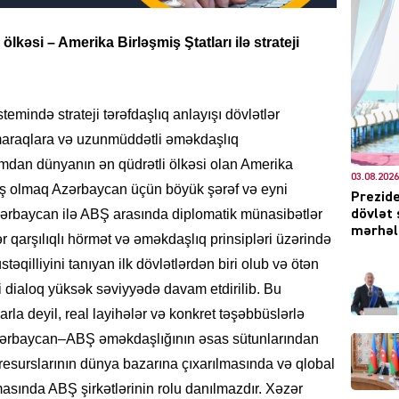
lkəsi – Amerika Birləşmiş Ştatları ilə strateji
DÜNYA
emində strateji tərəfdaşlıq anlayışı dövlətlər
q maraqlara və uzunmüddətli əməkdaşlıq
ımdan dünyanın ən qüdrətli ölkəsi olan Amerika
03.08.2026
əfdaş olmaq Azərbaycan üçün böyük şərəf və eyni
Prezide
CƏMIY
rbaycan ilə ABŞ arasında diplomatik münasibətlər
dövlət 
mərhələ
 qarşılıqlı hörmət və əməkdaşlıq prinsipləri üzərində
əqilliyini tanıyan ilk dövlətlərdən biri olub və ötən
asi dialoq yüksək səviyyədə davam etdirilib. Bu
XARİCİ
rla deyil, real layihələr və konkret təşəbbüslərlə
Azərbaycan–ABŞ əməkdaşlığının əsas sütunlarından
 resurslarının dünya bazarına çıxarılmasında və qlobal
masında ABŞ şirkətlərinin rolu danılmazdır. Xəzər