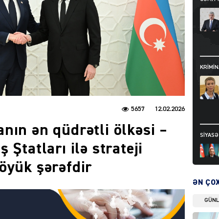
KRIMIN
5657
12.02.2026
nın ən qüdrətli ölkəsi –
SIYAS
 Ştatları ilə strateji
öyük şərəfdir
ƏN ÇO
GÜN
DÜNYA