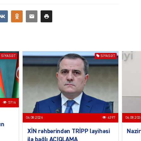
CƏMIY
SIYASƏT
SIYASƏT
SIYAS
DÜNYA
5714
04.08.2026
4397
04.08.202
un
XİN rəhbərindən TRİPP layihəsi
Nazir
ŞOU-B
ilə bağlı AÇIQLAMA