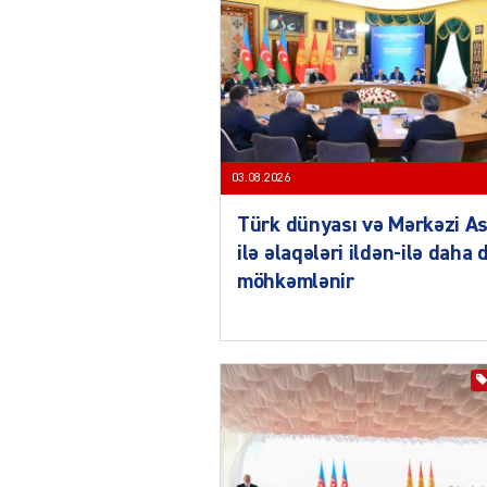
03.08.2026
Türk dünyası və Mərkəzi As
ilə əlaqələri ildən-ilə daha 
möhkəmlənir