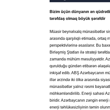
Bizim üçün dünyanın ən qüdrətli ö
tərəfdaş olmaq böyük şərəfdir
Müasir beynəlxalq münasibətlər sist
arasında qarşılıqlı etimada, orta
perspektivlərinə əsaslanır. Bu bax
Birləşmiş Ştatları ilə strateji tər
zamanda mühüm məsuliyyətdir. Azə
qurulduğu gündən etibarən əlaqələr
inkişaf edib. ABŞ Azərbaycanın müst
illər ərzində iki ölkə arasında siy
münasibətlər yalnız rəsmi bəyanatla
möhkəmləndirilib. Enerji sahəsi 
biridir. Azərbaycanın zəngin enerji
enerji təhlükəsizliyinin təmin olun