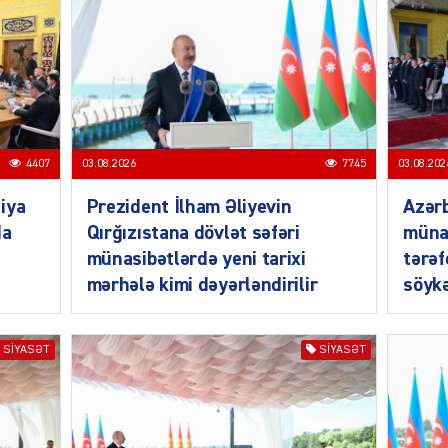
MANŞE
4407
03.08.2026
7745
03.08.202
iya
Prezident İlham Əliyevin
Azərb
da
Qırğızıstana dövlət səfəri
müna
SIYAS
münasibətlərdə yeni tarixi
tərəf
mərhələ kimi dəyərləndirilir
söykə
SIYASƏT
SIYASƏT
DÜNYA