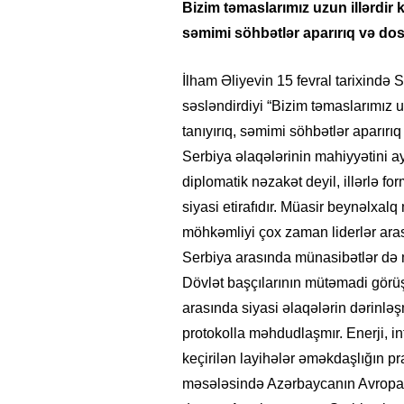
Bizim təmaslarımız uzun illərdir k
səmimi söhbətlər aparırıq və dos
İlham Əliyevin 15 fevral tarixində
səsləndirdiyi “Bizim təmaslarımız uz
tanıyırıq, səmimi söhbətlər aparırı
Serbiya əlaqələrinin mahiyyətini a
diplomatik nəzakət deyil, illərlə fo
siyasi etirafıdır. Müasir beynəlxal
möhkəmliyi çox zaman liderlər aras
Serbiya arasında münasibətlər də m
Dövlət başçılarının mütəmadi görüşl
arasında siyasi əlaqələrin dərinlə
protokolla məhdudlaşmır. Enerji, in
keçirilən layihələr əməkdaşlığın prak
məsələsində Azərbaycanın Avropa