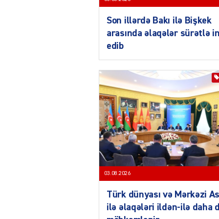
Son illərdə Bakı ilə Bişkek
arasında əlaqələr sürətlə i
edib
03.08.2026
Türk dünyası və Mərkəzi As
ilə əlaqələri ildən-ilə daha 