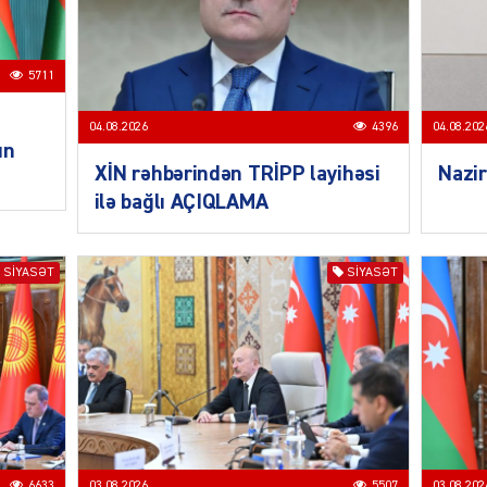
5711
CƏMIY
04.08.2026
4396
04.08.202
un
XİN rəhbərindən TRİPP layihəsi
Nazir
ilə bağlı AÇIQLAMA
SIYAS
SIYASƏT
SIYASƏT
DÜNYA
6633
03.08.2026
5507
03.08.202