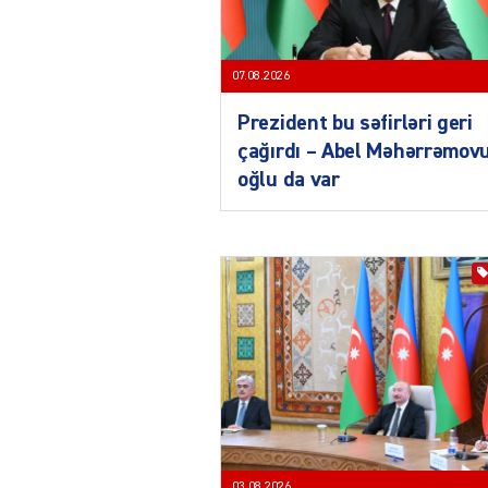
07.08.2026
Prezident bu səfirləri geri
çağırdı – Abel Məhərrəmov
oğlu da var
03.08.2026