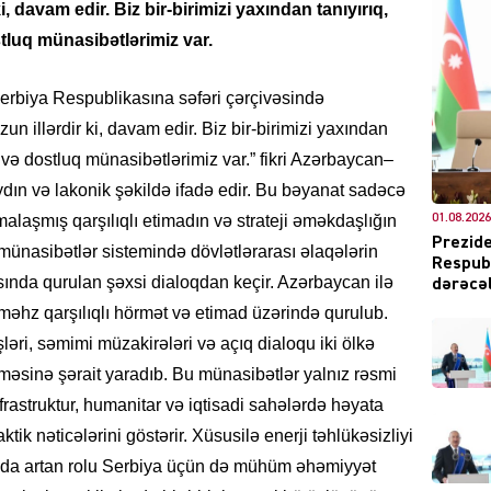
i, davam edir. Biz bir-birimizi yaxından tanıyırıq,
tluq münasibətlərimiz var.
 Serbiya Respublikasına səfəri çərçivəsində
DÜNYA
un illərdir ki, davam edir. Biz bir-birimizi yaxından
q və dostluq münasibətlərimiz var.” fikri Azərbaycan–
ydın və lakonik şəkildə ifadə edir. Bu bəyanat sadəcə
01.08.2026
rmalaşmış qarşılıqlı etimadın və strateji əməkdaşlığın
Prezide
q münasibətlər sistemində dövlətlərarası əlaqələrin
Respubl
CƏMIY
ında qurulan şəxsi dialoqdan keçir. Azərbaycan ilə
dərəcəl
əhz qarşılıqlı hörmət və etimad üzərində qurulub.
əri, səmimi müzakirələri və açıq dialoqu iki ölkə
şməsinə şərait yaradıb. Bu münasibətlər yalnız rəsmi
XARİCİ
frastruktur, humanitar və iqtisadi sahələrdə həyata
tik nəticələrini göstərir. Xüsusilə enerji təhlükəsizliyi
da artan rolu Serbiya üçün də mühüm əhəmiyyət