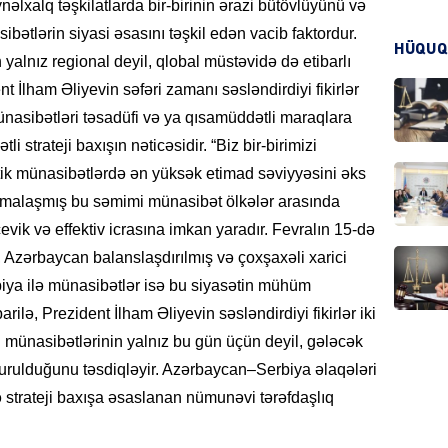
əlxalq təşkilatlarda bir-birinin ərazi bütövlüyünü və
ibətlərin siyasi əsasını təşkil edən vacib faktordur.
HÜQUQ
KRIMIN
n yalnız regional deyil, qlobal müstəvidə də etibarlı
t İlham Əliyevin səfəri zamanı səsləndirdiyi fikirlər
nasibətləri təsadüfi və ya qısamüddətli maraqlara
 strateji baxışın nəticəsidir. “Biz bir-birimizi
atik münasibətlərdə ən yüksək etimad səviyyəsini əks
HADIS
 formalaşmış bu səmimi münasibət ölkələr arasında
çevik və effektiv icrasına imkan yaradır. Fevralın 15-də
i, Azərbaycan balanslaşdırılmış və çoxşaxəli xarici
biya ilə münasibətlər isə bu siyasətin mühüm
barilə, Prezident İlham Əliyevin səsləndirdiyi fikirlər iki
DÜNYA
 münasibətlərinin yalnız bu gün üçün deyil, gələcək
rulduğunu təsdiqləyir. Azərbaycan–Serbiya əlaqələri
və strateji baxışa əsaslanan nümunəvi tərəfdaşlıq
HADIS