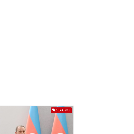
Zərdabda qəsdən yanğın
törədən şəxs saxlanıldı
07.08.2026
3971
AL
Kiyevdə əlinə silah alıb
döyüşdü, Azərbaycanda
həbs olundu – MƏHKƏMƏ İŞİ
04.08.2026
4402
80 manatlıq Prezident
təqaüdü ilə bağlı VACİB
AÇIQLAMA
04.08.2026
4400
SIYASƏT
AL
Cəza çəkən şəxs məhkum
yoldaşını buna görə
öldürüb…