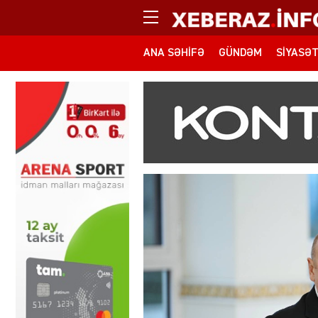
ANA SƏHIFƏ
GÜNDƏM
SIYASƏ