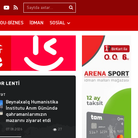
Search…
OU-BIZNES
İDMAN
SOSIAL
R LENTI
YƏT
Beynəlxalq Humanistika
İnstitutu Anım Günündə
qəhrəmanlarımızın
məzarını ziyarət etdi
07.08.2026
27