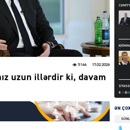
CƏMIY
KRIMIN
5144
17.02.2026
ız uzun illərdir ki, davam
SIYAS
ƏN ÇO
GÜN
DÜNYA