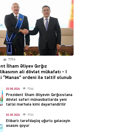
Moskvada güclü partlayış
səsləri eşidildi
07.08.2026
5489
Rusiya-Ukrayna
münaqişəsinin həllində
irəliləyiş var – Tramp
07.08.2026
7756
5500
nt İlham Əliyev Qırğız
ikasının ali dövlət mükafatı – I
YƏT
i “Manas” ordeni ilə təltif olunub
Prezident 2 fərman
imzaladı
03.08.2026
7744
Prezident İlham Əliyevin Qırğızıstana
07.08.2026
5489
dövlət səfəri münasibətlərdə yeni
tarixi mərhələ kimi dəyərləndirilir
 SİYASƏT
02.08.2026
7733
Tehran və İrəvandan
Etibarlı tərəfdaşlıq uğurlu gələcəyin
“Tramp yolu”na HƏMLƏ –
əsasını qoyur
REAKSİYA