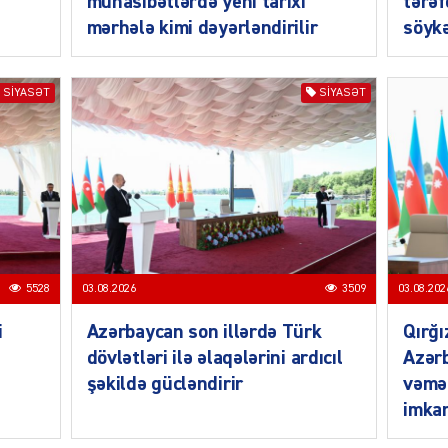
münasibətlərdə yeni tarixi
tərəf
mərhələ kimi dəyərləndirilir
söykə
SIYASƏT
SIYASƏT
MANŞE
SIYAS
5528
03.08.2026
3509
03.08.202
i
Azərbaycan son illərdə Türk
Qırğı
dövlətləri ilə əlaqələrini ardıcıl
Azərb
şəkildə gücləndirir
vəmə
DÜNYA
imkan