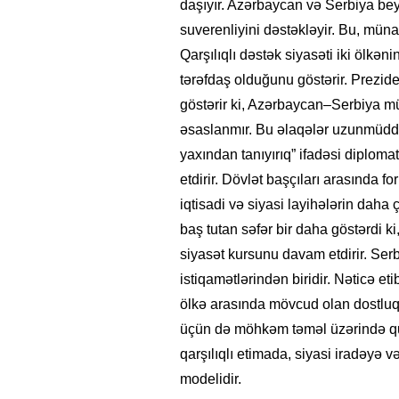
daşıyır. Azərbaycan və Serbiya beyn
suverenliyini dəstəkləyir. Bu, münas
Qarşılıqlı dəstək siyasəti iki ölkəni
tərəfdaş olduğunu göstərir. Preziden
göstərir ki, Azərbaycan–Serbiya mü
əsaslanmır. Bu əlaqələr uzunmüddətli
yaxından tanıyırıq” ifadəsi diplom
etdirir. Dövlət başçıları arasında
iqtisadi və siyasi layihələrin daha 
baş tutan səfər bir daha göstərdi k
siyasət kursunu davam etdirir. Ser
istiqamətlərindən biridir. Nəticə eti
ölkə arasında mövcud olan dostluq
üçün də möhkəm təməl üzərində qu
qarşılıqlı etimada, siyasi iradəyə 
modelidir.