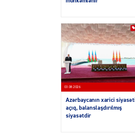
möhkəmlənir
03.08.2026
Azərbaycanın xarici siyasət
açıq, balanslaşdırılmış
siyasətdir