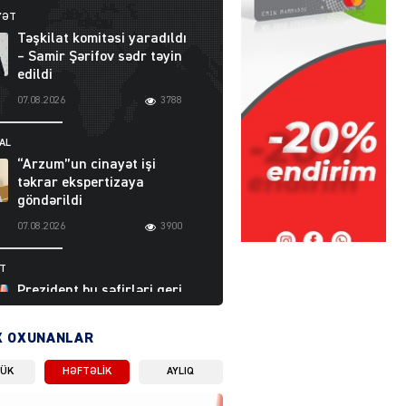
YƏT
Təşkilat komitəsi yaradıldı
– Samir Şərifov sədr təyin
edildi
07.08.2026
3788
AL
“Arzum”un cinayət işi
təkrar ekspertizaya
göndərildi
07.08.2026
3900
ƏT
Prezident bu səfirləri geri
çağırdı – Abel
Məhərrəmovun oğlu da var
X OXUNANLAR
07.08.2026
5711
LÜK
HƏFTƏLIK
AYLIQ