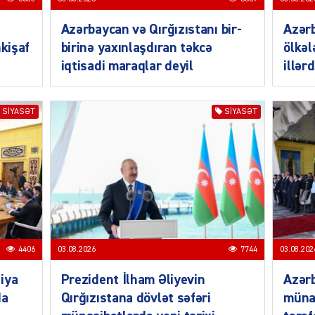
ŞOU-B
Azərbaycan və Qırğızıstanı bir-
Azər
nkişaf
birinə yaxınlaşdıran təkcə
ölkəl
iqtisadi maraqlar deyil
illər
SIYASƏT
SIYASƏT
CƏMIY
CƏMIY
4406
03.08.2026
7744
03.08.202
iya
Prezident İlham Əliyevin
Azərb
da
Qırğızıstana dövlət səfəri
müna
CƏMIY