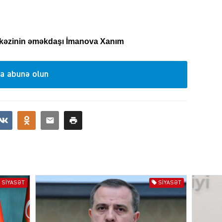
rkəzinin əməkdaşı İmanova Xanım
KRIMIN
a abunə olun
SOSIAL
SIYASƏT
SIYASƏT
KRIMIN