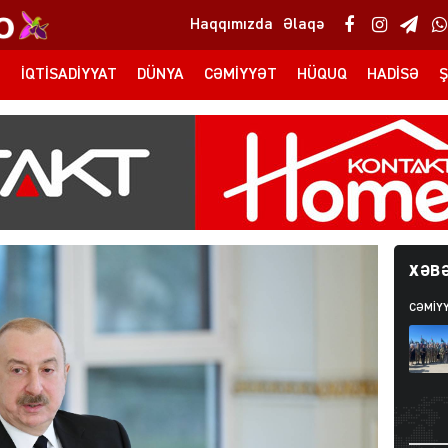
Haqqımızda
Əlaqə
T
İQTISADIYYAT
DÜNYA
CƏMIYYƏT
HÜQUQ
HADISƏ
Ş
XƏBƏ
CƏMIY