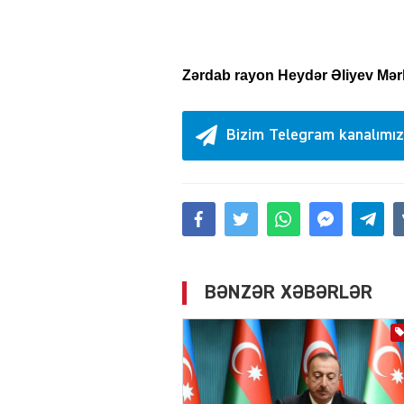
Zərdab rayon Heydər Əliyev Mə
Bizim Telegram kanalımız
BƏNZƏR XƏBƏRLƏR