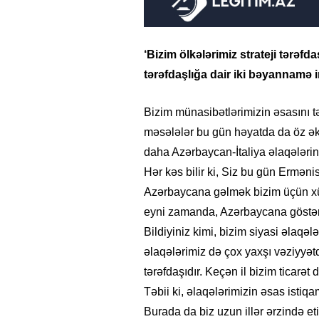
‘Bizim ölkələrimiz strateji tərəfda
tərəfdaşlığa dair iki bəyannamə 
Bizim münasibətlərimizin əsasını t
məsələlər bu gün həyatda da öz əks
daha Azərbaycan-İtaliya əlaqələri
Hər kəs bilir ki, Siz bu gün Erməni
Azərbaycana gəlmək bizim üçün xüs
eyni zamanda, Azərbaycana göstəri
Bildiyiniz kimi, bizim siyasi əlaqə
əlaqələrimiz də çox yaxşı vəziyyətdə
tərəfdaşıdır. Keçən il bizim ticarət
Təbii ki, əlaqələrimizin əsas istiqa
Burada da biz uzun illər ərzində etib