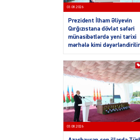
03.08.2026
Prezident İlham Əliyevin
Qırğızıstana dövlət səfəri
münasibətlərdə yeni tarixi
mərhələ kimi dəyərləndirili
03.08.2026