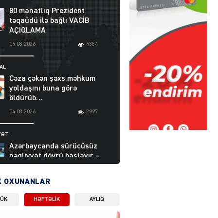
80 manatlıq Prezident
təqaüdü ilə bağlı VACİB
AÇIQLAMA
04.08.2026
4384
AL
Cəza çəkən şəxs məhkum
yoldaşını buna görə
öldürüb…
04.08.2026
2997
YƏT
Azərbaycanda sürücüsüz
nəqliyyat dövrü başlayır –
BELƏ işləyəcək
04.08.2026
4005
X OXUNANLAR
LÜK
HƏFTƏLIK
AYLIQ
ƏT
XİN rəhbərindən TRİPP