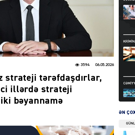
KRIMIN
3594
06.05.2026
 strateji tərəfdaşdırlar,
CƏMIY
i illərdə strateji
r iki bəyannamə
ƏN ÇO
GÜN
SIYAS