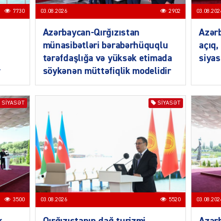
7730
03.08.2026
2902
03.08.202
Azərbaycan-Qırğızıstan
Azərb
münasibətləri bərabərhüquqlu
açıq,
tərəfdaşlığa və yüksək etimada
siyas
r
söykənən müttəfiqlik modelidir
SIYAS
SIYASƏT
SIYASƏT
SIYAS
3500
03.08.2026
5520
03.08.202