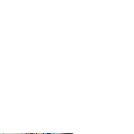
ƏT
Nazirdən Orta Dəhliz
açıqlaması
04.08.2026
5498
Ermənistanın taleyi BU
TARİXDƏ həll olunacaq
04.08.2026
5486
YƏT
Sədərəkdən Culfaya icra
başçısı göndərildi
04.08.2026
4396
ƏT
Son illərdə Bakı ilə Bişkek
arasında əlaqələr sürətlə
inkişaf edib