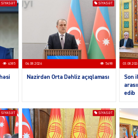
SIYASƏT
SIYASƏT
SIYAS
4385
04.08.2026
5498
03.08.202
SIYAS
həsi
Nazirdən Orta Dəhliz açıqlaması
Son i
arası
edib
SIYASƏT
SIYASƏT
SIYAS