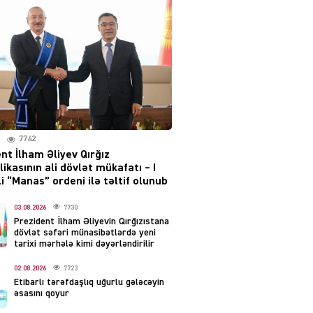
layihəsi ilə bağlı AÇIQLAMA
04.08.2026
4385
Müharibə Rusiyanın belini
bükür
04.08.2026
3998
7742
IZNES
nt İlham Əliyev Qırğız
Ekranlardan uzaq qalan
ikasının ali dövlət mükafatı – I
məşhur aktrisanın yeni
i “Manas” ordeni ilə təltif olunub
qazanc mənbəyi ortaya
çıxdı
03.08.2026
7730
Prezident İlham Əliyevin Qırğızıstana
04.08.2026
2162
dövlət səfəri münasibətlərdə yeni
tarixi mərhələ kimi dəyərləndirilir
YƏT
02.08.2026
7723
Hüseyn Həsənov haqqında
Etibarlı tərəfdaşlıq uğurlu gələcəyin
həbs qərarı verildi –
əsasını qoyur
Milyonluq əmlakı müsadirə