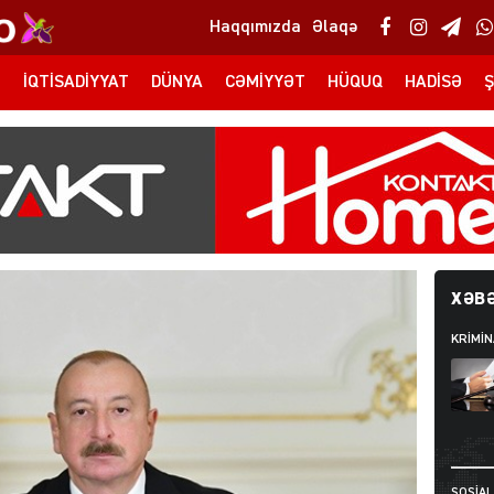
Haqqımızda
Əlaqə
T
İQTISADIYYAT
DÜNYA
CƏMIYYƏT
HÜQUQ
HADISƏ
Ş
XƏBƏ
KRIMIN
SOSIAL