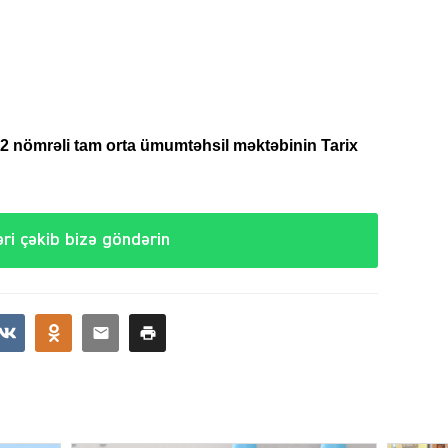
SIYAS
2 nömrəli tam orta ümumtəhsil məktəbinin Tarix
DÜNYA
ri çəkib bizə göndərin
CƏMIY
SIYAS