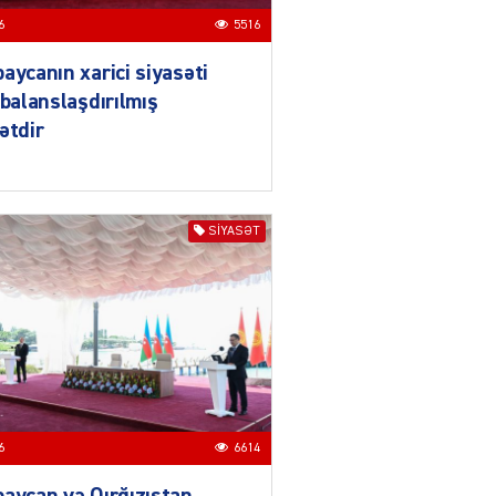
Azərbaycanın xarici
6
5516
siyasəti açıq,
balanslaşdırılmış
aycanın xarici siyasəti
siyasətdir
 balanslaşdırılmış
03.08.2026
5516
ətdir
ƏT
Azərbaycan son illərdə
Türk dövlətləri ilə
SIYASƏT
əlaqələrini ardıcıl şəkildə
gücləndirir
03.08.2026
3500
ƏT
Qırğızıstanın dağ turizmi,
Azərbaycanın isə tarix
vəmədəniyyət turizmi böyük
imkanlara malikdir
6
6614
03.08.2026
5520