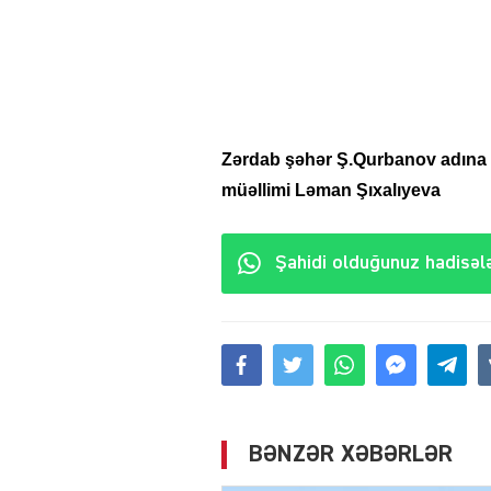
Zərdab şəhər Ş.Qurbanov adına 
müəllimi Ləman Şıxalıyeva
Şahidi olduğunuz hadisələ
BƏNZƏR XƏBƏRLƏR