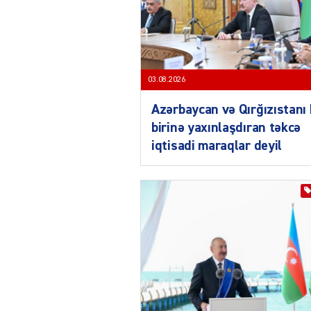
03.08.2026
Azərbaycan və Qırğızıstanı 
birinə yaxınlaşdıran təkcə
iqtisadi maraqlar deyil