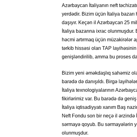
Azərbaycan İtaliyanın neft təchizatı
yerdədir. Bizim üçün İtaliya bazarı
daşıyır. Keçən il Azərbaycan 25 mil
İtaliya bazarına ixrac olunmuşdur.
həcmi artırmaq üçün müzakirələr a
tərkib hissəsi olan TAP layihəsini
genişləndirilib, amma bu proses dav
Bizim yeni əməkdaşlıq sahəmiz ola
barədə də danışıldı. Birgə layihələr
İtaliya texnologiyalarının Azərbayc
fikirlərimiz var. Bu barədə də geniş
İtaliya iqtisadiyyatı xanım Baş nazi
Neft Fondu son bir neçə il ərzində İ
sərmayə qoyub. Bu sərmayələrin ye
olunmuşdur.