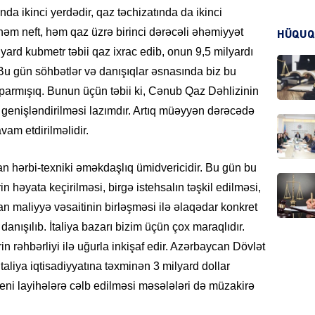
nda ikinci yerdədir, qaz təchizatında da ikinci
 həm neft, həm qaz üzrə birinci dərəcəli əhəmiyyət
HÜQUQ
yard kubmetr təbii qaz ixrac edib, onun 9,5 milyardı
CƏMIY
 Bu gün söhbətlər və danışıqlar əsnasında biz bu
parmışıq. Bunun üçün təbii ki, Cənub Qaz Dəhlizinin
n genişləndirilməsi lazımdır. Artıq müəyyən dərəcədə
am etdirilməlidir.
CƏMIY
n hərbi-texniki əməkdaşlıq ümidvericidir. Bu gün bu
in həyata keçirilməsi, birgə istehsalın təşkil edilməsi,
an maliyyə vəsaitinin birləşməsi ilə əlaqədar konkret
 danışılıb. İtaliya bazarı bizim üçün çox maraqlıdır.
MANŞE
rin rəhbərliyi ilə uğurla inkişaf edir. Azərbaycan Dövlət
taliya iqtisadiyyatına təxminən 3 milyard dollar
ni layihələrə cəlb edilməsi məsələləri də müzakirə