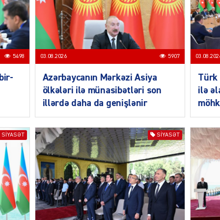
SIYAS
5498
03.08.2026
5907
03.08.202
bir-
Azərbaycanın Mərkəzi Asiya
Türk 
ölkələri ilə münasibətləri son
ilə ə
illərdə daha da genişlənir
möhk
SIYAS
SIYASƏT
SIYASƏT
SIYAS