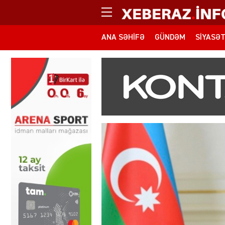
ANA SƏHIFƏ
GÜNDƏM
SIYASƏ