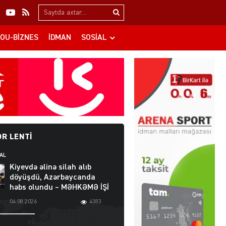
Search…
OU-BIZNES
İDMAN
SOSIAL
R LENTI
AL
Kiyevdə əlinə silah alıb
döyüşdü, Azərbaycanda
həbs olundu – MƏHKƏMƏ İŞİ
04.08.2026
4383