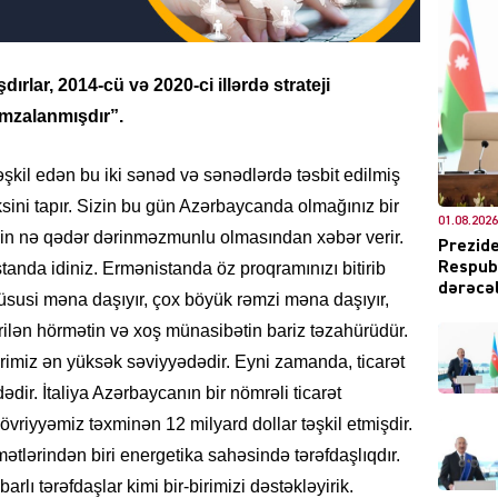
şdırlar, 2014-cü və 2020-ci illərdə strateji
DÜNYA
imzalanmışdır”.
əşkil edən bu iki sənəd və sənədlərdə təsbit edilmiş
ini tapır. Sizin bu gün Azərbaycanda olmağınız bir
01.08.2026
ŞOU-B
nin nə qədər dərinməzmunlu olmasından xəbər verir.
Prezide
standa idiniz. Ermənistanda öz proqramınızı bitirib
Respubl
dərəcəl
usi məna daşıyır, çox böyük rəmzi məna daşıyır,
lən hörmətin və xoş münasibətin bariz təzahürüdür.
lərimiz ən yüksək səviyyədədir. Eyni zamanda, ticarət
dir. İtaliya Azərbaycanın bir nömrəli ticarət
CƏMIY
 dövriyyəmiz təxminən 12 milyard dollar təşkil etmişdir.
mətlərindən biri energetika sahəsində tərəfdaşlıqdır.
arlı tərəfdaşlar kimi bir-birimizi dəstəkləyirik.