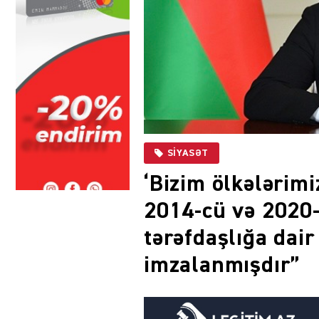
SIYASƏT
‘Bizim ölkələrimiz
2014-cü və 2020-c
tərəfdaşlığa dai
imzalanmışdır”