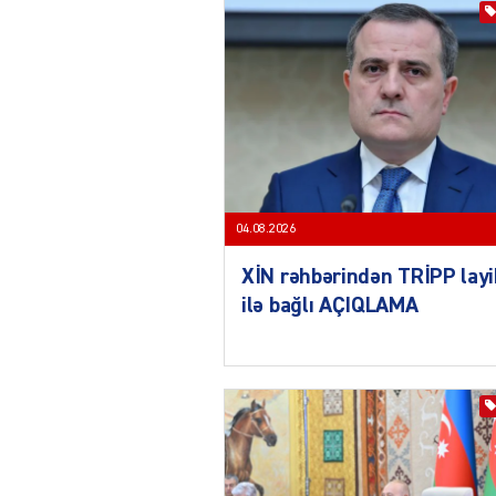
04.08.2026
XİN rəhbərindən TRİPP layi
ilə bağlı AÇIQLAMA