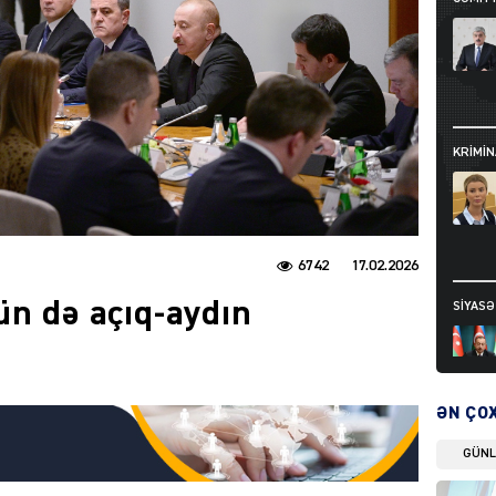
KRIMIN
6742
17.02.2026
ün də açıq-aydın
SIYAS
ƏN ÇO
GÜN
DÜNYA