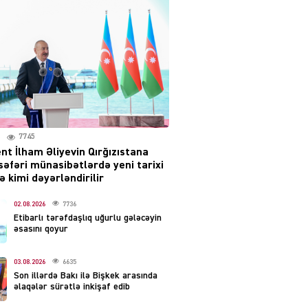
səsləri eşidildi
07.08.2026
5493
Rusiya-Ukrayna
münaqişəsinin həllində
irəliləyiş var – Tramp
07.08.2026
5504
7745
nt İlham Əliyevin Qırğızıstana
YƏT
səfəri münasibətlərdə yeni tarixi
Prezident 2 fərman
 kimi dəyərləndirilir
imzaladı
07.08.2026
02.08.2026
7736
5492
Etibarlı tərəfdaşlıq uğurlu gələcəyin
əsasını qoyur
 SİYASƏT
Tehran və İrəvandan
03.08.2026
6635
“Tramp yolu”na HƏMLƏ –
Son illərdə Bakı ilə Bişkek arasında
REAKSİYA
əlaqələr sürətlə inkişaf edib
07.08.2026
5494