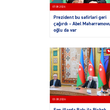
07.08.2026
Prezident bu səfirləri geri
çağırdı – Abel Məhərrəmov
oğlu da var
03.08.2026