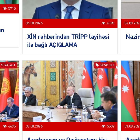
5715
CƏMIY
04.08.2026
4398
04.08.202
un
XİN rəhbərindən TRİPP layihəsi
Nazir
ilə bağlı AÇIQLAMA
SIYAS
SIYASƏT
SIYASƏT
DÜNYA
6635
03.08.2026
5509
03.08.202
ŞOU-B