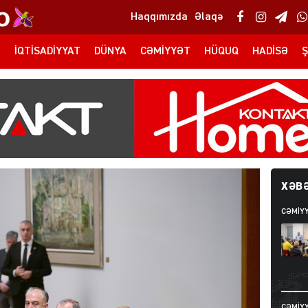
Haqqımızda
Əlaqə
T
İQTISADIYYAT
DÜNYA
CƏMIYYƏT
HÜQUQ
HADISƏ
Ş
XƏBƏ
CƏMIY
CƏMIY