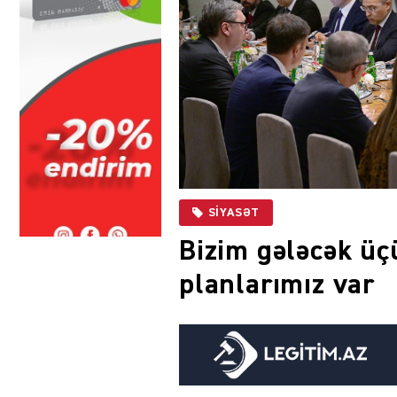
SIYASƏT
Bizim gələcək üç
planlarımız var