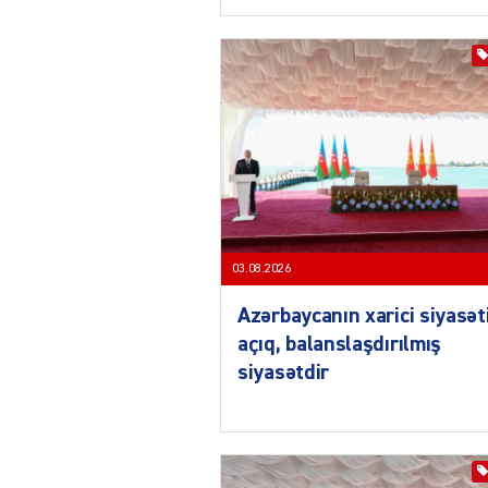
03.08.2026
Azərbaycanın xarici siyasət
açıq, balanslaşdırılmış
siyasətdir