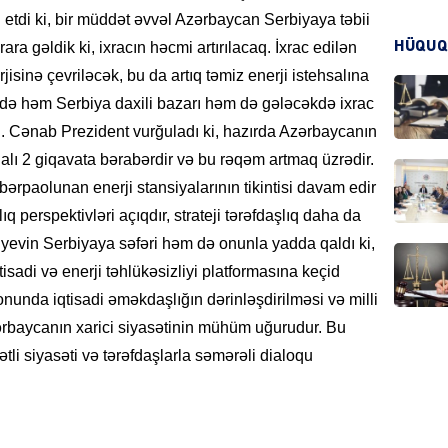
etdi ki, bir müddət əvvəl Azərbaycan Serbiyaya təbii
KRIMIN
HÜQUQ
ra gəldik ki, ixracın həcmi artırılacaq. İxrac edilən
jisinə çevriləcək, bu da artıq təmiz enerji istehsalına
də həm Serbiya daxili bazarı həm də gələcəkdə ixrac
. Cənab Prezident vurğuladı ki, hazırda Azərbaycanın
alı 2 giqavata bərabərdir və bu rəqəm artmaq üzrədir.
HADIS
rpaolunan enerji stansiyalarının tikintisi davam edir
 perspektivləri açıqdır, strateji tərəfdaşlıq daha da
iyevin Serbiyaya səfəri həm də onunla yadda qaldı ki,
tisadi və enerji təhlükəsizliyi platformasına keçid
DÜNYA
fonunda iqtisadi əməkdaşlığın dərinləşdirilməsi və milli
rbaycanın xarici siyasətinin mühüm uğurudur. Bu
tli siyasəti və tərəfdaşlarla səmərəli dialoqu
HADIS