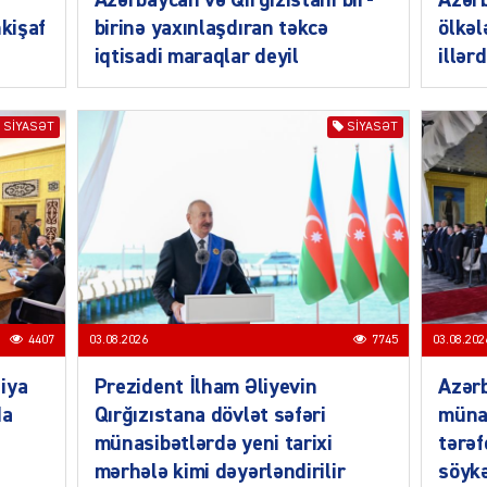
Azərbaycan və Qırğızıstanı bir-
Azər
nkişaf
birinə yaxınlaşdıran təkcə
ölkəl
iqtisadi maraqlar deyil
illər
SIYASƏT
SIYASƏT
CƏMIY
CƏMIY
4407
03.08.2026
7745
03.08.202
iya
Prezident İlham Əliyevin
Azərb
da
Qırğızıstana dövlət səfəri
müna
münasibətlərdə yeni tarixi
tərəf
CƏMIY
mərhələ kimi dəyərləndirilir
söykə