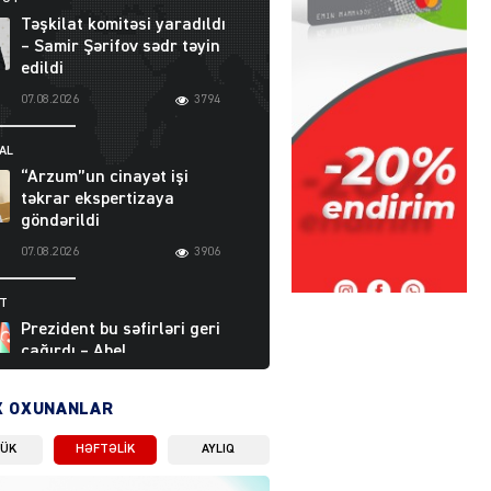
Təşkilat komitəsi yaradıldı
– Samir Şərifov sədr təyin
edildi
07.08.2026
3794
AL
“Arzum”un cinayət işi
təkrar ekspertizaya
göndərildi
07.08.2026
3906
ƏT
Prezident bu səfirləri geri
çağırdı – Abel
Məhərrəmovun oğlu da var
07.08.2026
5715
X OXUNANLAR
LÜK
HƏFTƏLIK
AYLIQ
Moskvada güclü partlayış