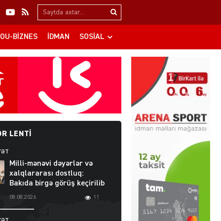
Search…
OU-BIZNES
İDMAN
SOSIAL
R LENTI
YƏT
Milli-mənəvi dəyərlər və
xalqlararası dostluq:
Bakıda birgə görüş keçirilib
08.08.2026
11
YƏT