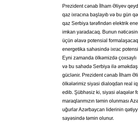
Prezident cənab İlham Əliyev qeyd 
qaz ixracına başlayıb və bu gün qəra
qaz Serbiya tərəfindən elektrik ener
imkan yaradacaq. Bunun nəticəsin
üçün əlavə potensial formalaşacaq
energetika sahəsində ixrac potensi
Eyni zamanda ölkəmizdə çoxsaylı bə
və bu sahədə Serbiya ilə əməkdaşlıq
güclənir. Prezident cənab İlham Əl
ölkələrimiz siyasi dialoqdan real iq
edib. Şübhəsiz ki, siyasi əlaqələr 
maraqlarımızın təmin olunması Azə
uğurlar Azərbaycan liderinin qətiyyə
sayəsində təmin olunur.