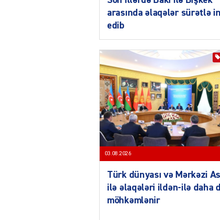
Son illərdə Bakı ilə Bişkek
arasında əlaqələr sürətlə i
edib
03.08.2026
Türk dünyası və Mərkəzi As
ilə əlaqələri ildən-ilə daha 
möhkəmlənir