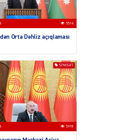
04.08.2026
3018
YƏT
Azərbaycanda sürücüsüz
6
5514
nəqliyyat dövrü başlayır –
dən Orta Dəhliz açıqlaması
BELƏ işləyəcək
04.08.2026
4027
ƏT
SIYASƏT
XİN rəhbərindən TRİPP
layihəsi ilə bağlı AÇIQLAMA
04.08.2026
4398
Müharibə Rusiyanın belini
bükür
04.08.2026
4013
6
5918
IZNES