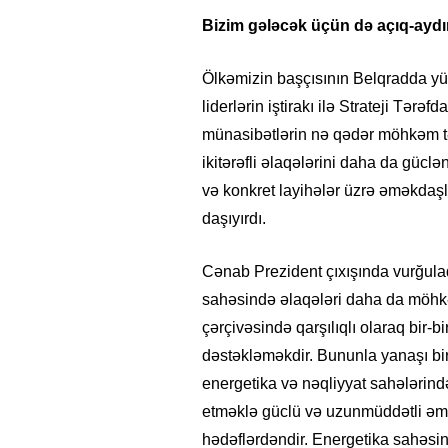
Bizim gələcək üçün də açıq-aydın
Ölkəmizin başçısının Belqradda yü
liderlərin iştirakı ilə Strateji Tərəf
münasibətlərin nə qədər möhkəm tə
ikitərəfli əlaqələrini daha da güclə
və konkret layihələr üzrə əməkdaş
daşıyırdı.
Cənab Prezident çıxışında vurğulad
sahəsində əlaqələri daha da möhkə
çərçivəsində qarşılıqlı olaraq bir-b
dəstəkləməkdir. Bununla yanaşı bir
energetika və nəqliyyat sahələrind
etməklə güclü və uzunmüddətli əm
hədəflərdəndir. Energetika sahəsi