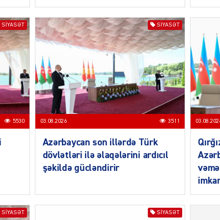
SIYASƏT
SIYASƏT
MANŞE
5530
03.08.2026
3511
03.08.202
SIYAS
i
Azərbaycan son illərdə Türk
Qırğı
dövlətləri ilə əlaqələrini ardıcıl
Azərb
şəkildə gücləndirir
vəmə
imkan
DÜNYA
SIYASƏT
SIYASƏT