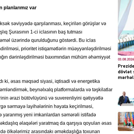
 planlarımız var
ksək səviyyədə qarşılanması, keçirilən görüşlər və
DÜNYA
daşlıq Şurasının 1-ci iclasının baş tutması
məl üzərində qurulduğunu göstərdi. Bu iclas
ndirilməsi, prioritet istiqamətlərin müəyyənləşdirilməsi
lığın dərinləşdirilməsi baxımından mühüm əhəmiyyət
03.08.2026
Prezide
CƏMIY
dövlət 
mərhələ
ı ki, əsas məqsəd siyasi, iqtisadi və energetika
mləndirmək, beynəlxalq platformalarda və təşkilatlar
irinin ərazi bütövlüyünü və suverenliyini qətiyyətlə
XARİCİ
gə sərmayə layihələrinin həyata keçirilməsi,
ə yaranmış yeni imkanlardan səmərəli istifadə
əkdaşlıq əlaqələri yaratmaq da qarşıya qoyulan əsas
ndə ölkələrimiz arasındakı əməkdaşlığa toxunan