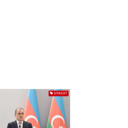
törədən şəxs saxlanıldı
07.08.2026
3974
AL
Kiyevdə əlinə silah alıb
döyüşdü, Azərbaycanda
həbs olundu – MƏHKƏMƏ İŞİ
04.08.2026
4405
80 manatlıq Prezident
təqaüdü ilə bağlı VACİB
AÇIQLAMA
04.08.2026
4403
SIYASƏT
AL
Cəza çəkən şəxs məhkum
yoldaşını buna görə
öldürüb…