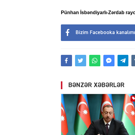
Pünhan İsbəndiyarlı-Zərdab rayo
Bizim Facebooka kanalım
BƏNZƏR XƏBƏRLƏR