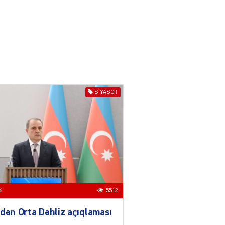
04.08.2026
3014
YƏT
Azərbaycanda sürücüsüz
nəqliyyat dövrü başlayır –
BELƏ işləyəcək
04.08.2026
4024
SIYASƏT
ƏT
XİN rəhbərindən TRİPP
layihəsi ilə bağlı AÇIQLAMA
04.08.2026
4396
Müharibə Rusiyanın belini
bükür
6
5512
04.08.2026
4012
dən Orta Dəhliz açıqlaması