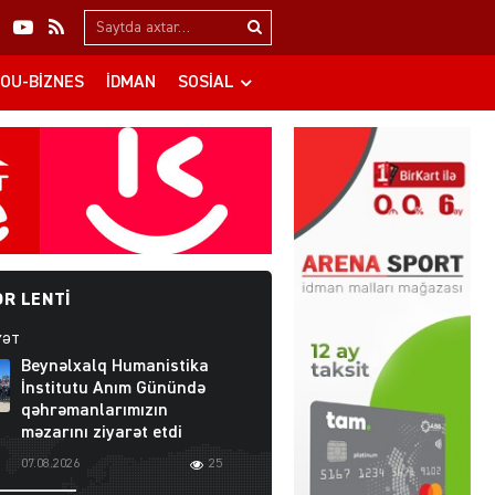
Search…
OU-BIZNES
İDMAN
SOSIAL
R LENTI
YƏT
Beynəlxalq Humanistika
İnstitutu Anım Günündə
qəhrəmanlarımızın
məzarını ziyarət etdi
07.08.2026
25