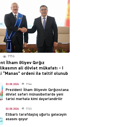
Moskvada güclü partlayış
səsləri eşidildi
07.08.2026
5488
Rusiya-Ukrayna
münaqişəsinin həllində
irəliləyiş var – Tramp
07.08.2026
7756
5499
nt İlham Əliyev Qırğız
ikasının ali dövlət mükafatı – I
YƏT
i “Manas” ordeni ilə təltif olunub
Prezident 2 fərman
imzaladı
03.08.2026
7744
Prezident İlham Əliyevin Qırğızıstana
07.08.2026
5488
dövlət səfəri münasibətlərdə yeni
tarixi mərhələ kimi dəyərləndirilir
 SİYASƏT
02.08.2026
7733
Tehran və İrəvandan
Etibarlı tərəfdaşlıq uğurlu gələcəyin
“Tramp yolu”na HƏMLƏ –
əsasını qoyur
REAKSİYA