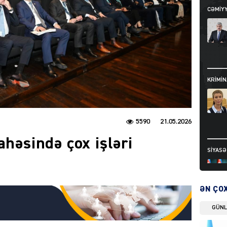
CƏMIY
KRIMIN
5590
21.05.2026
ahəsində çox işləri
SIYAS
ƏN ÇO
GÜN
DÜNYA