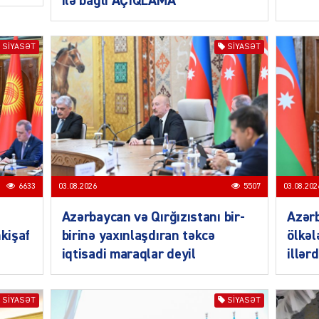
ilə bağlı AÇIQLAMA
ŞOU-B
SIYASƏT
SIYASƏT
CƏMIY
6633
03.08.2026
5507
03.08.202
Azərbaycan və Qırğızıstanı bir-
Azər
CƏMIY
nkişaf
birinə yaxınlaşdıran təkcə
ölkəl
iqtisadi maraqlar deyil
illər
SIYASƏT
SIYASƏT
CƏMIY