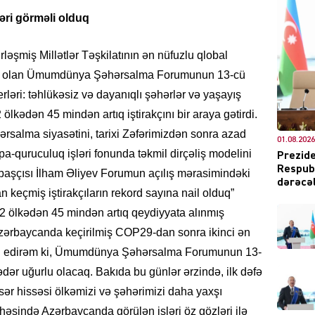
ləri görməli olduq
rləşmiş Millətlər Təşkilatının ən nüfuzlu qlobal
biri olan Ümumdünya Şəhərsalma Forumunun 13-cü
DÜNYA
ləri: təhlükəsiz və dayanıqlı şəhərlər və yaşayış
lkədən 45 mindən artıq iştirakçını bir araya gətirdi.
rsalma siyasətini, tarixi Zəfərimizdən sonra azad
01.08.2026
pa-quruculuq işləri fonunda təkmil dirçəliş modelini
Prezide
Respubl
 başçısı İlham Əliyev Forumun açılış mərasimindəki
CƏMIY
dərəcəl
n keçmiş iştirakçıların rekord sayına nail olduq”
82 ölkədən 45 mindən artıq qeydiyyata alınmış
l Azərbaycanda keçirilmiş COP29-dan sonra ikinci ən
mid edirəm ki, Ümumdünya Şəhərsalma Forumunun 13-
XARİCİ
ər uğurlu olacaq. Bakıda bu günlər ərzində, ilk dəfə
ər hissəsi ölkəmizi və şəhərimizi daha yaxşı
həsində Azərbaycanda görülən işləri öz gözləri ilə