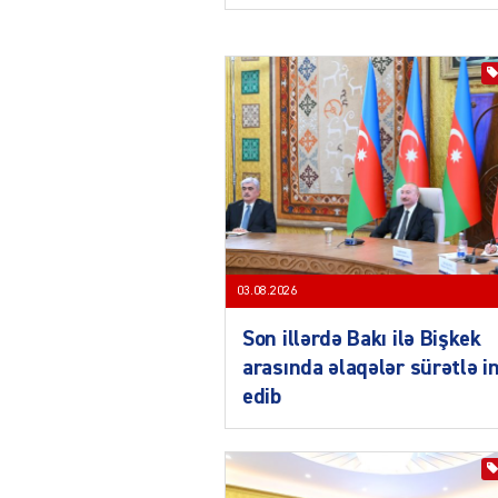
03.08.2026
Son illərdə Bakı ilə Bişkek
arasında əlaqələr sürətlə i
edib