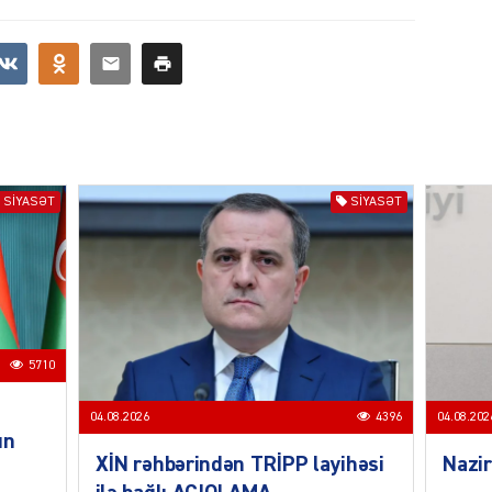
CƏMIY
SIYASƏT
SIYASƏT
SIYAS
DÜNYA
5710
04.08.2026
4396
04.08.202
un
XİN rəhbərindən TRİPP layihəsi
Nazir