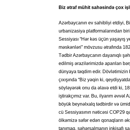
Biz ətraf mühit sahəsində çox iş
Azərbaycanın ev sahibliyi etdiyi, Bi
urbanizasiya platformalarından 
Sessiyası “Hər kəs üçün yaşayış yer
məskənləri” mövzusu ətrafında 182 ö
Tədbir Azərbaycanın dayanıqlı şəhə
edilmiş ərazilərimizdə aparılan bər
dünyaya təqdim edir. Dövlətimizin
çıxışında “Biz yəqin ki, qeydiyyatda
söyləyərək onu da əlavə etdi ki, 1
iştirakçımız var. Bu, ilyarım əvvə
böyük beynəlxalq tədbirdir və ü
cü Sessiyasının nəticəsi COP29 qəd
ölkəmizə səfər edən qonaqların əks
tanımaq, şəhərsalmanın inkişafı sa