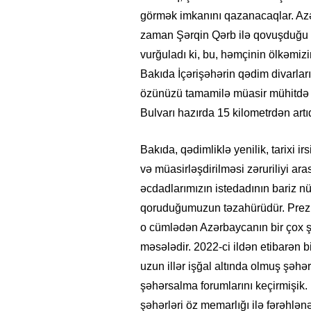
görmək imkanını qazanacaqlar. Azər
zaman Şərqin Qərb ilə qovuşduğu
vurğuladı ki, bu, həmçinin ölkəmizi
Bakıda İçərişəhərin qədim divarlar
özünüzü tamamilə müasir mühitdə h
Bulvarı hazırda 15 kilometrdən art
Bakıda, qədimliklə yenilik, tarixi 
və müasirləşdirilməsi zəruriliyi ar
əcdadlarımızın istedadının bariz nü
qoruduğumuzun təzahürüdür. Prezide
o cümlədən Azərbaycanın bir çox şə
məsələdir. 2022-ci ildən etibarən
uzun illər işğal altında olmuş şəh
şəhərsalma forumlarını keçirmişik
şəhərləri öz memarlığı ilə fərəh