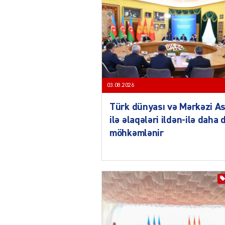
03.08.2026
Türk dünyası və Mərkəzi As
ilə əlaqələri ildən-ilə daha 
möhkəmlənir