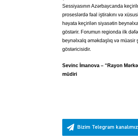
Sessiyasının Azərbaycanda keçiril
proseslərdə fəal iştirakını və xüsu
həyata keçirilən siyasətin beynəlxa
göstərir. Forumun regionda ilk dəf
beynəlxalq əməkdaşlıq və müasir 
göstəricisidir.
Sevinc İmanova – “Rayon Mərkəz
müdiri
Bizim Telegram kanalımız