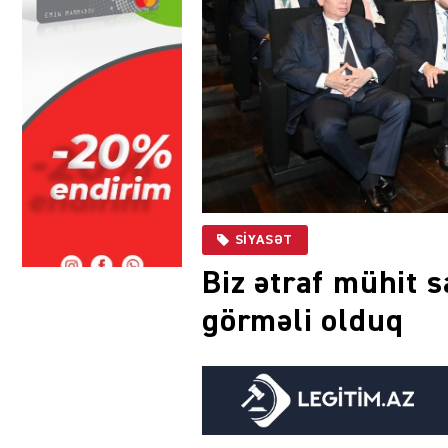
SIYASƏT
Biz ətraf mühit s
görməli olduq