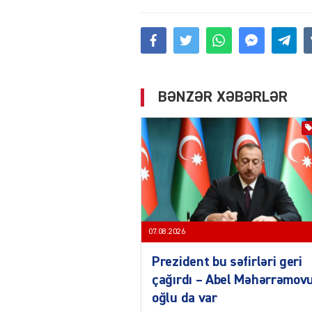
BƏNZƏR XƏBƏRLƏR
07.08.2026
Prezident bu səfirləri geri
çağırdı – Abel Məhərrəmov
oğlu da var