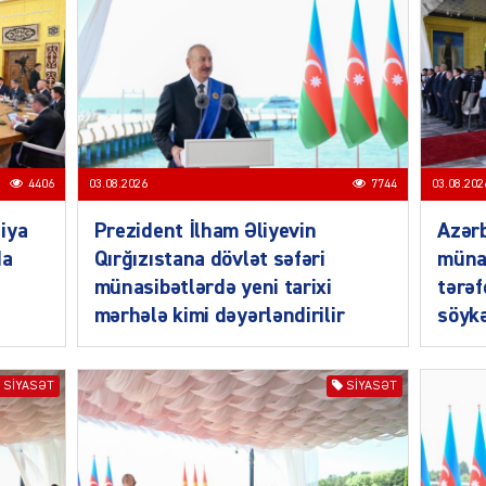
MANŞE
4406
03.08.2026
7744
03.08.202
iya
Prezident İlham Əliyevin
Azərb
da
Qırğızıstana dövlət səfəri
müna
münasibətlərdə yeni tarixi
tərəf
SIYAS
mərhələ kimi dəyərləndirilir
söykə
SIYASƏT
SIYASƏT
DÜNYA