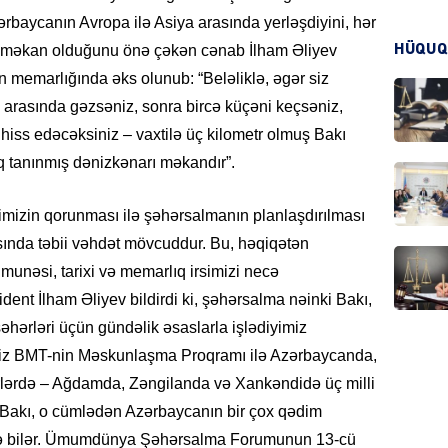
baycanın Avropa ilə Asiya arasında yerləşdiyini, hər
HÜQUQ
 məkan olduğunu önə çəkən cənab İlham Əliyev
KRIMIN
n memarlığında əks olunub: “Beləliklə, əgər siz
ı arasında gəzsəniz, sonra bircə küçəni keçsəniz,
iss edəcəksiniz – vaxtilə üç kilometr olmuş Bakı
ıq tanınmış dənizkənarı məkandır”.
HADIS
irsimizin qorunması ilə şəhərsalmanın planlaşdırılması
asında təbii vəhdət mövcuddur. Bu, həqiqətən
munəsi, tarixi və memarlıq irsimizi necə
nt İlham Əliyev bildirdi ki, şəhərsalma nəinki Bakı,
DÜNYA
hərləri üçün gündəlik əsaslarla işlədiyimiz
 biz BMT-nin Məskunlaşma Proqramı ilə Azərbaycanda,
ərlərdə – Ağdamda, Zəngilanda və Xankəndidə üç milli
. Bakı, o cümlədən Azərbaycanın bir çox qədim
HADIS
lənə bilər. Ümumdünya Şəhərsalma Forumunun 13-cü