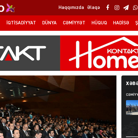
Haqqımızda
Əlaqə
T
İQTISADIYYAT
DÜNYA
CƏMIYYƏT
HÜQUQ
HADISƏ
Ş
XƏBƏ
CƏMIY