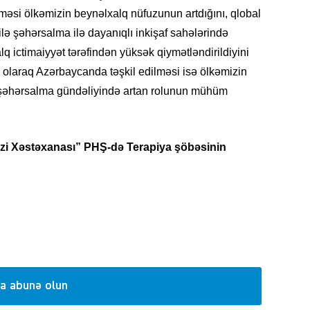
məsi ölkəmizin beynəlxalq nüfuzunun artdığını, qlobal
silə şəhərsalma ilə dayanıqlı inkişaf sahələrində
lq ictimaiyyət tərəfindən yüksək qiymətləndirildiyini
ə olaraq Azərbaycanda təşkil edilməsi isə ölkəmizin
KRIMIN
şəhərsalma gündəliyində artan rolunun mühüm
i Xəstəxanası” PHŞ-də Terapiya şöbəsinin
SOSIAL
KRIMIN
a abunə olun