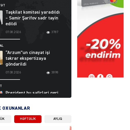
YƏT
Təşkilat komitəsi yaradıldı
– Samir Şərifov sədr təyin
edildi
07.08.2026
3787
AL
“Arzum”un cinayət işi
təkrar ekspertizaya
göndərildi
07.08.2026
3898
ƏT
Prezident bu səfirləri geri
çağırdı – Abel
Məhərrəmovun oğlu da var
X OXUNANLAR
07.08.2026
5710
LÜK
HƏFTƏLIK
AYLIQ