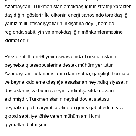
Azərbaycan–Türkmənistan əməkdaşlığının strateji xarakter
daşıdığını göstərir. İki ölkənin enerji sahəsində tərəfdaşlığı
yalnız milli iqtisadiyyatların inkişafına deyil, həm də
regionda sabitliyin və əməkdaşlığın möhkəmlənməsinə
xidmət edir.
Prezident İlham Əliyevin siyasətində Türkmənistanın
beynəlxalq təşəbbüslərinə dəstək mühüm yer tutur.
Azərbaycan Türkmənistanın daim sülhə, qarşılıqlı hörmətə
və beynəlxalq əməkdaşlığa əsaslanan neytrallıq siyasətini
dəstəkləmiş və bu mövqeyini ardıcıl şəkildə davam
etdirmişdir. Türkmənistanın neytral dövlət statusu
beynəlxalq ictimaiyyət tərəfindən geniş qəbul edilmiş və
qlobal sabitliyə töhfə verən mühüm amil kimi
qiymətləndirilmişdir.