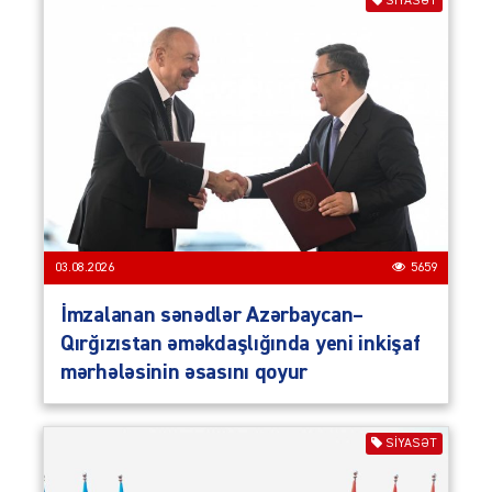
SIYASƏT
03.08.2026
5659
İmzalanan sənədlər Azərbaycan–
Qırğızıstan əməkdaşlığında yeni inkişaf
mərhələsinin əsasını qoyur
SIYASƏT