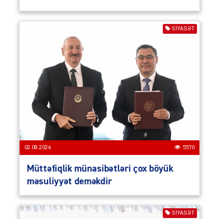
SIYASƏT
02.08.2026
5570
Müttəfiqlik münasibətləri çox böyük
məsuliyyət deməkdir
SIYASƏT