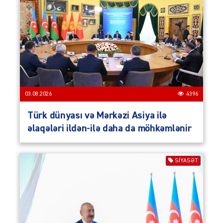
03.08.2026
4396
Türk dünyası və Mərkəzi Asiya ilə
əlaqələri ildən-ilə daha da möhkəmlənir
SIYASƏT