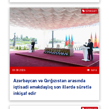
SIYASƏT
03.08.2026
6616
Azərbaycan və Qırğızıstan arasında
iqtisadi əməkdaşlıq son illərdə sürətlə
inkişaf edir