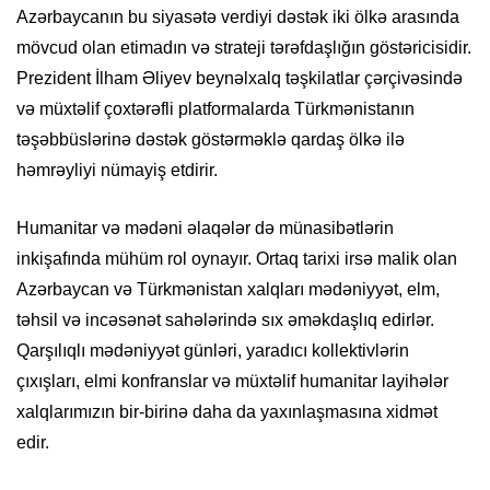
Azərbaycanın bu siyasətə verdiyi dəstək iki ölkə arasında
mövcud olan etimadın və strateji tərəfdaşlığın göstəricisidir.
Prezident İlham Əliyev beynəlxalq təşkilatlar çərçivəsində
və müxtəlif çoxtərəfli platformalarda Türkmənistanın
təşəbbüslərinə dəstək göstərməklə qardaş ölkə ilə
həmrəyliyi nümayiş etdirir.
Humanitar və mədəni əlaqələr də münasibətlərin
inkişafında mühüm rol oynayır. Ortaq tarixi irsə malik olan
Azərbaycan və Türkmənistan xalqları mədəniyyət, elm,
təhsil və incəsənət sahələrində sıx əməkdaşlıq edirlər.
Qarşılıqlı mədəniyyət günləri, yaradıcı kollektivlərin
çıxışları, elmi konfranslar və müxtəlif humanitar layihələr
xalqlarımızın bir-birinə daha da yaxınlaşmasına xidmət
edir.