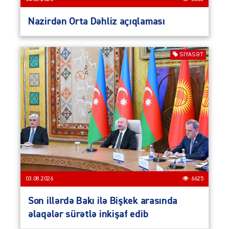
Nazirdən Orta Dəhliz açıqlaması
SIYASƏT
03.08.2026
6625
Son illərdə Bakı ilə Bişkek arasında
əlaqələr sürətlə inkişaf edib