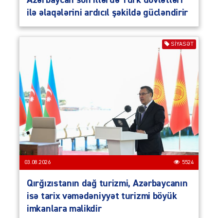
ilə əlaqələrini ardıcıl şəkildə gücləndirir
SIYASƏT
03.08.2026
5524
Qırğızıstanın dağ turizmi, Azərbaycanın
isə tarix vəmədəniyyət turizmi böyük
imkanlara malikdir