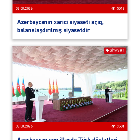
03.08.2026
5519
Azərbaycanın xarici siyasəti açıq,
balanslaşdırılmış siyasətdir
SIYASƏT
03.08.2026
3501
Azərbaycan son illərdə Türk dövlətləri