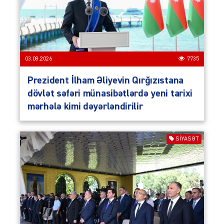
03.08.2026
7735
Prezident İlham Əliyevin Qırğızıstana
dövlət səfəri münasibətlərdə yeni tarixi
mərhələ kimi dəyərləndirilir
SIYASƏT