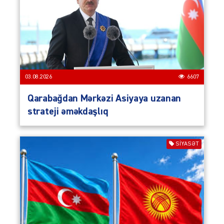
03.08.2026
6607
Qarabağdan Mərkəzi Asiyaya uzanan
strateji əməkdaşlıq
SIYASƏT