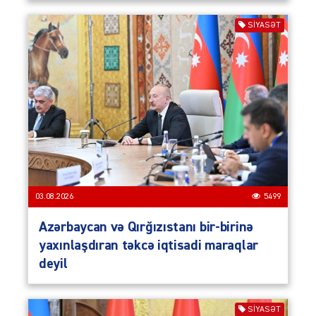
SIYASƏT
03.08.2026
5499
Azərbaycan və Qırğızıstanı bir-birinə
yaxınlaşdıran təkcə iqtisadi maraqlar
deyil
SIYASƏT