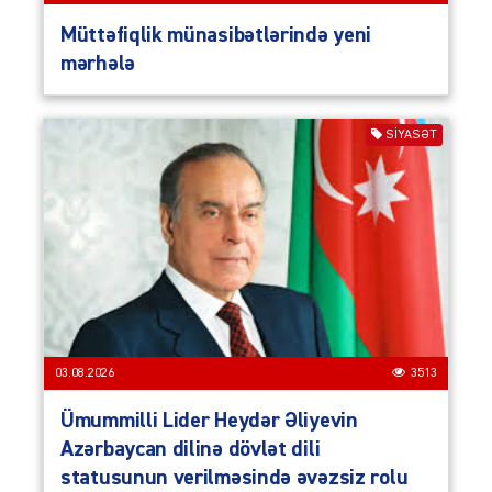
Müttəfiqlik münasibətlərində yeni
mərhələ
SIYASƏT
03.08.2026
3513
Ümummilli Lider Heydər Əliyevin
Azərbaycan dilinə dövlət dili
statusunun verilməsində əvəzsiz rolu