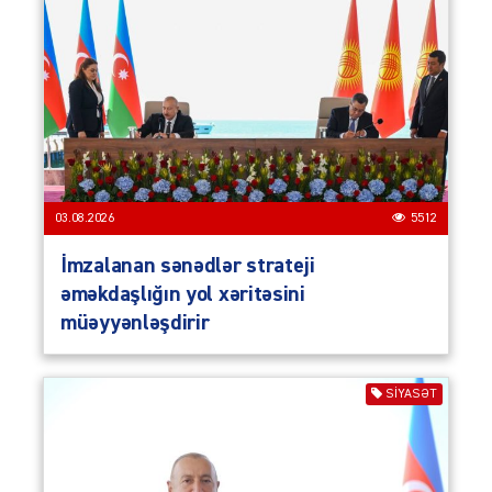
03.08.2026
5512
İmzalanan sənədlər strateji
əməkdaşlığın yol xəritəsini
müəyyənləşdirir
SIYASƏT