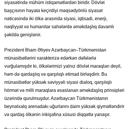
siyasətində mühüm istiqamətlərdən biridir. Dövlət
başçısının həyata keçirdiyi məqsədyönlü siyasət
nəticəsində iki ölkə arasında siyasi, iqtisadi, enerji,
nəqliyyat və humanitar sahələrdə əməkdaşlıq davamlı
şəkildə genişlənir.
Prezident İlham Əliyev Azərbaycan–Türkmənistan
münasibətlərini xarakterizə edərkən dəfələrlə
vurğulamışdır ki, ölkələrimizi yalnız dövlət maraqları deyil,
həm də qardaşlıq və qarşılıqlı etimad birləşdirir. Bu
münasibətlər yüksək səviyyəli siyasi dialoq, qarşılıqlı
hörmət və milli maraqlara əsaslanan əməkdaşlıq prinsipləri
üzərində qurulmuşdur. Azərbaycan Türkmənistanın
beynəlxalq arenadakı uğurlarını daim yüksək qiymətləndirir
və qardaş ölkənin inkişafına xüsusi diqqətlə yanaşır.