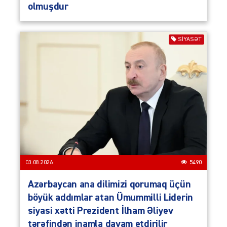
olmuşdur
SIYASƏT
03.08.2026
5490
Azərbaycan ana dilimizi qorumaq üçün
böyük addımlar atan Ümummilli Liderin
siyasi xətti Prezident İlham Əliyev
tərəfindən inamla davam etdirilir