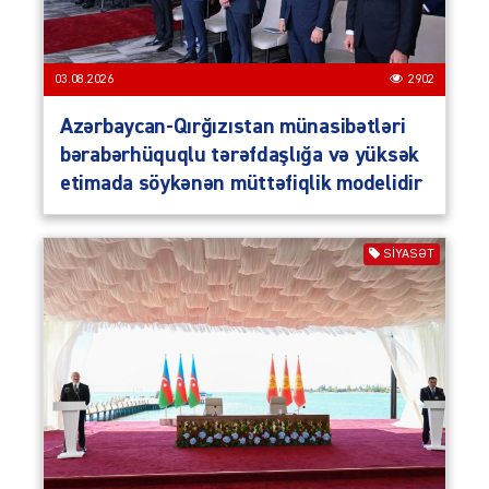
03.08.2026
2902
Azərbaycan-Qırğızıstan münasibətləri
bərabərhüquqlu tərəfdaşlığa və yüksək
etimada söykənən müttəfiqlik modelidir
SIYASƏT