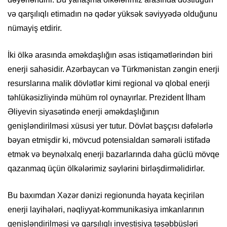
və qarşılıqlı etimadın nə qədər yüksək səviyyədə olduğunu
nümayiş etdirir.
İki ölkə arasında əməkdaşlığın əsas istiqamətlərindən biri
enerji sahəsidir. Azərbaycan və Türkmənistan zəngin enerji
resurslarına malik dövlətlər kimi regional və qlobal enerji
təhlükəsizliyində mühüm rol oynayırlar. Prezident İlham
Əliyevin siyasətində enerji əməkdaşlığının
genişləndirilməsi xüsusi yer tutur. Dövlət başçısı dəfələrlə
bəyan etmişdir ki, mövcud potensialdan səmərəli istifadə
etmək və beynəlxalq enerji bazarlarında daha güclü mövqe
qazanmaq üçün ölkələrimiz səylərini birləşdirməlidirlər.
Bu baxımdan Xəzər dənizi regionunda həyata keçirilən
enerji layihələri, nəqliyyat-kommunikasiya imkanlarının
genişləndirilməsi və qarşılıqlı investisiya təşəbbüsləri