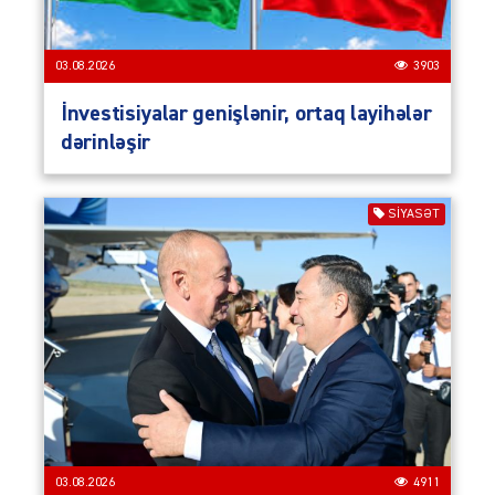
03.08.2026
3903
İnvestisiyalar genişlənir, ortaq layihələr
dərinləşir
SIYASƏT
03.08.2026
4911