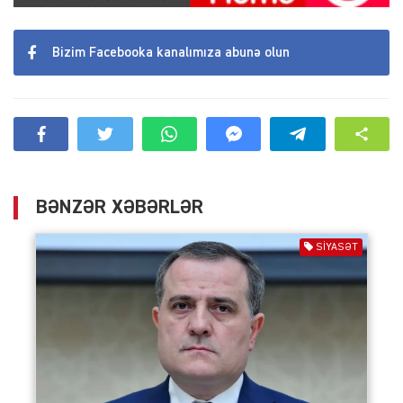
Bizim Facebooka kanalımıza abunə olun
BƏNZƏR XƏBƏRLƏR
SIYASƏT