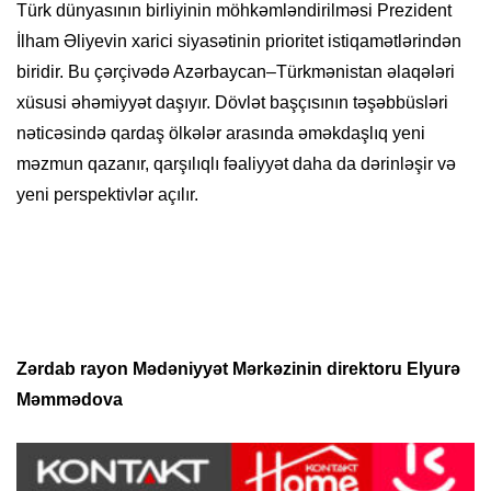
Türk dünyasının birliyinin möhkəmləndirilməsi Prezident
İlham Əliyevin xarici siyasətinin prioritet istiqamətlərindən
biridir. Bu çərçivədə Azərbaycan–Türkmənistan əlaqələri
xüsusi əhəmiyyət daşıyır. Dövlət başçısının təşəbbüsləri
nəticəsində qardaş ölkələr arasında əməkdaşlıq yeni
məzmun qazanır, qarşılıqlı fəaliyyət daha da dərinləşir və
yeni perspektivlər açılır.
Zərdab rayon Mədəniyyət Mərkəzinin direktoru Elyurə
Məmmədova