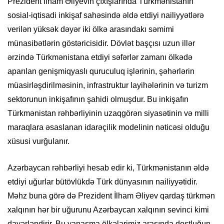
Prezident İlham Əliyevin çıxışlarında Türkmənistanın
sosial-iqtisadi inkişaf sahəsində əldə etdiyi nailiyyətlərə
verilən yüksək dəyər iki ölkə arasındakı səmimi
münasibətlərin göstəricisidir. Dövlət başçısı uzun illər
ərzində Türkmənistana etdiyi səfərlər zamanı ölkədə
aparılan genişmiqyaslı quruculuq işlərinin, şəhərlərin
müasirləşdirilməsinin, infrastruktur layihələrinin və turizm
sektorunun inkişafının şahidi olmuşdur. Bu inkişafın
Türkmənistan rəhbərliyinin uzaqgörən siyasətinin və milli
maraqlara əsaslanan idarəçilik modelinin nəticəsi olduğu
xüsusi vurğulanır.
Azərbaycan rəhbərliyi hesab edir ki, Türkmənistanın əldə
etdiyi uğurlar bütövlükdə Türk dünyasının nailiyyətidir.
Məhz buna görə də Prezident İlham Əliyev qardaş türkmən
xalqının hər bir uğurunu Azərbaycan xalqının sevinci kimi
dəyərləndirir. Bu yanaşma ölkələrimiz arasında dostluğun