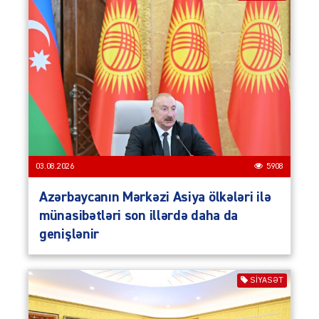
03.08.2026
5908
Azərbaycanın Mərkəzi Asiya ölkələri ilə
münasibətləri son illərdə daha da
genişlənir
SIYASƏT