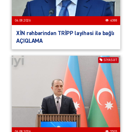
04.08.2026
4388
XİN rəhbərindən TRİPP layihəsi ilə bağlı
AÇIQLAMA
SIYASƏT
04.08.2026
5503