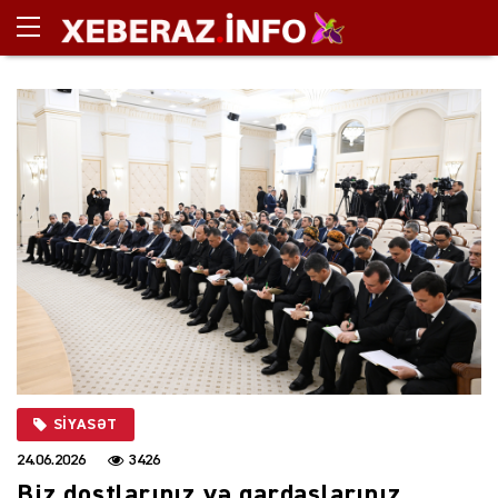
SIYASƏT
24.06.2026
3426
Biz dostlarınız və qardaşlarınız