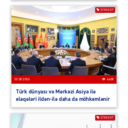
SIYASƏT
03.08.2026
4408
Türk dünyası və Mərkəzi Asiya ilə
əlaqələri ildən-ilə daha da möhkəmlənir
SIYASƏT