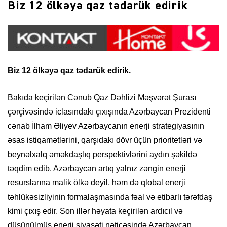
Biz 12 ölkəyə qaz tədarük edirik
Biz 12 ölkəyə qaz tədarük edirik.
Bakıda keçirilən Cənub Qaz Dəhlizi Məşvərət Şurası
çərçivəsində iclasındakı çıxışında Azərbaycan Prezidenti
cənab İlham Əliyev Azərbaycanın enerji strategiyasının
əsas istiqamətlərini, qarşıdakı dövr üçün prioritetləri və
beynəlxalq əməkdaşlıq perspektivlərini aydın şəkildə
təqdim edib. Azərbaycan artıq yalnız zəngin enerji
resurslarına malik ölkə deyil, həm də qlobal enerji
təhlükəsizliyinin formalaşmasında fəal və etibarlı tərəfdaş
kimi çıxış edir. Son illər həyata keçirilən ardıcıl və
düşünülmüş enerji siyasəti nəticəsində Azərbaycan