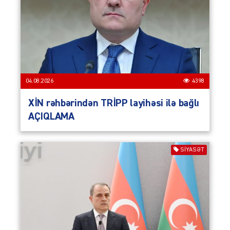
04.08.2026
4398
XİN rəhbərindən TRİPP layihəsi ilə bağlı
AÇIQLAMA
SIYASƏT