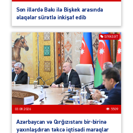
Son illərdə Bakı ilə Bişkek arasında
əlaqələr sürətlə inkişaf edib
SIYASƏT
03.08.2026
5509
Azərbaycan və Qırğızıstanı bir-birinə
yaxınlaşdıran təkcə iqtisadi maraqlar