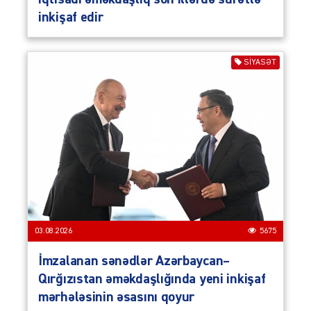
inkişaf edir
SIYASƏT
03.08.2026
5675
İmzalanan sənədlər Azərbaycan–
Qırğızıstan əməkdaşlığında yeni inkişaf
mərhələsinin əsasını qoyur