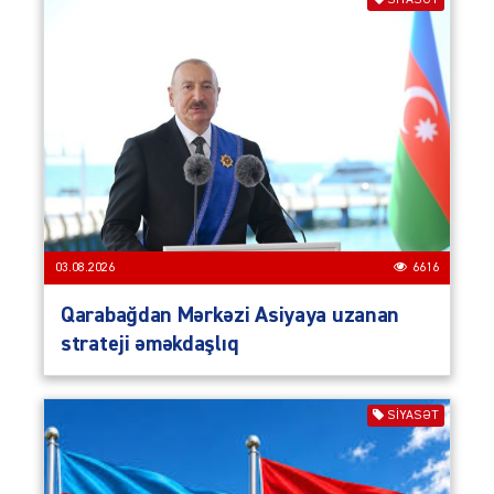
03.08.2026
6616
Qarabağdan Mərkəzi Asiyaya uzanan
strateji əməkdaşlıq
SIYASƏT