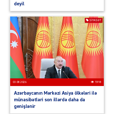
deyil
SIYASƏT
03.08.2026
5918
Azərbaycanın Mərkəzi Asiya ölkələri ilə
münasibətləri son illərdə daha da
genişlənir