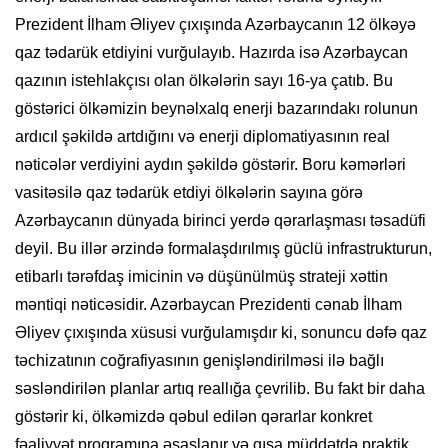
Prezident İlham Əliyev çıxışında Azərbaycanın 12 ölkəyə
qaz tədarük etdiyini vurğulayıb. Hazırda isə Azərbaycan
qazının istehlakçısı olan ölkələrin sayı 16-ya çatıb. Bu
göstərici ölkəmizin beynəlxalq enerji bazarındakı rolunun
ardıcıl şəkildə artdığını və enerji diplomatiyasının real
nəticələr verdiyini aydın şəkildə göstərir. Boru kəmərləri
vasitəsilə qaz tədarük etdiyi ölkələrin sayına görə
Azərbaycanın dünyada birinci yerdə qərarlaşması təsadüfi
deyil. Bu illər ərzində formalaşdırılmış güclü infrastrukturun,
etibarlı tərəfdaş imicinin və düşünülmüş strateji xəttin
məntiqi nəticəsidir. Azərbaycan Prezidenti cənab İlham
Əliyev çıxışında xüsusi vurğulamışdır ki, sonuncu dəfə qaz
təchizatının coğrafiyasının genişləndirilməsi ilə bağlı
səsləndirilən planlar artıq reallığa çevrilib. Bu fakt bir daha
göstərir ki, ölkəmizdə qəbul edilən qərarlar konkret
fəaliyyət proqramına əsaslanır və qısa müddətdə praktik