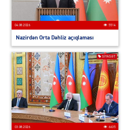
04.08.2026
5514
Nazirdən Orta Dəhliz açıqlaması
SIYASƏT
03.08.2026
6635