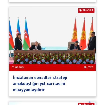
SIYASƏT
03.08.2026
5521
İmzalanan sənədlər strateji
əməkdaşlığın yol xəritəsini
müəyyənləşdirir
SIYASƏT