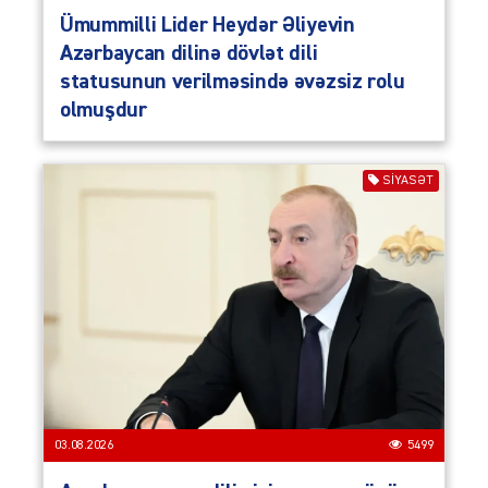
Ümummilli Lider Heydər Əliyevin
Azərbaycan dilinə dövlət dili
statusunun verilməsində əvəzsiz rolu
olmuşdur
SIYASƏT
03.08.2026
5499