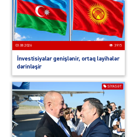
03.08.2026
3915
İnvestisiyalar genişlənir, ortaq layihələr
dərinləşir
SIYASƏT