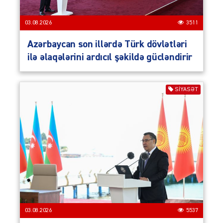
03.08.2026
3511
Azərbaycan son illərdə Türk dövlətləri
ilə əlaqələrini ardıcıl şəkildə gücləndirir
SIYASƏT
03.08.2026
5537