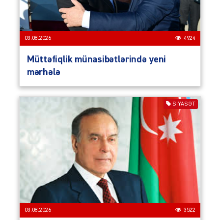
03.08.2026
4924
Müttəfiqlik münasibətlərində yeni
mərhələ
SIYASƏT
03.08.2026
3522