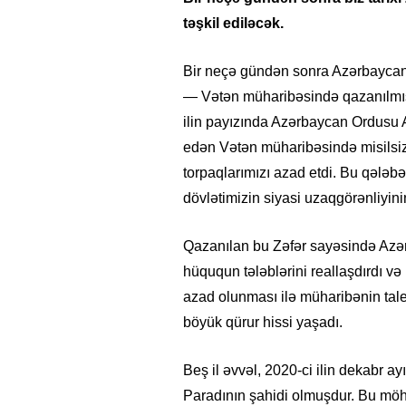
təşkil ediləcək.
Bir neçə gündən sonra Azərbaycan xa
— Vətən müharibəsində qazanılmış 
ilin payızında Azərbaycan Ordusu 
edən Vətən müharibəsində misilsiz
torpaqlarımızı azad etdi. Bu qələb
dövlətimizin siyasi uzaqgörənliyini
Qazanılan bu Zəfər sayəsində Azər
hüququn tələblərini reallaşdırdı v
azad olunması ilə müharibənin taley
böyük qürur hissi yaşadı.
Beş il əvvəl, 2020-ci ilin dekabr ay
Paradının şahidi olmuşdur. Bu mö