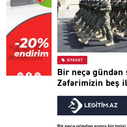
SIYASƏT
Bir neçə gündən s
Zəfərimizin beş i
Bir neçə gündən sonra biz tarixi 