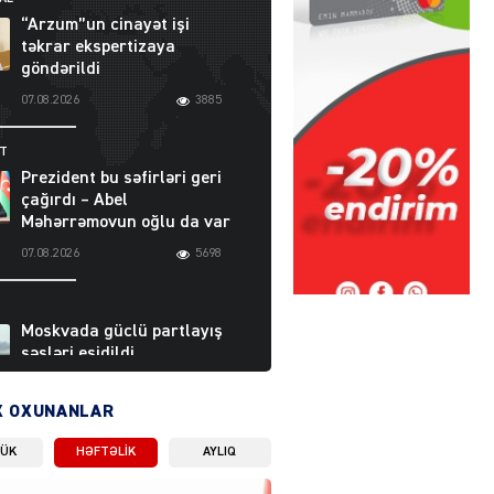
“Arzum”un cinayət işi
təkrar ekspertizaya
göndərildi
07.08.2026
3885
ƏT
Prezident bu səfirləri geri
çağırdı – Abel
Məhərrəmovun oğlu da var
07.08.2026
5698
Moskvada güclü partlayış
səsləri eşidildi
07.08.2026
5474
X OXUNANLAR
LÜK
HƏFTƏLIK
AYLIQ
Rusiya-Ukrayna
münaqişəsinin həllində