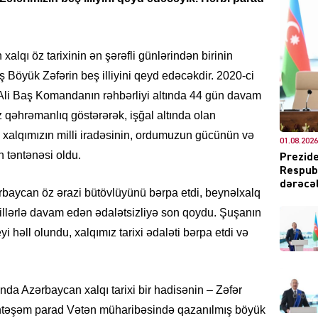
lqı öz tarixinin ən şərəfli günlərindən birinin
CƏMIY
Böyük Zəfərin beş illiyini qeyd edəcəkdir. 2020-ci
Ali Baş Komandanın rəhbərliyi altında 44 gün davam
 qəhrəmanlıq göstərərək, işğal altında olan
ə xalqımızın milli iradəsinin, ordumuzun gücünün və
01.08.2026
XARİCİ
n təntənəsi oldu.
Prezide
Respubl
dərəcəl
baycan öz ərazi bütövlüyünü bərpa etdi, beynəlxalq
ə illərlə davam edən ədalətsizliyə son qoydu. Şuşanın
i həll olundu, xalqımız tarixi ədaləti bərpa etdi və
KRIMIN
ında Azərbaycan xalqı tarixi bir hadisənin – Zəfər
htəşəm parad Vətən müharibəsində qazanılmış böyük