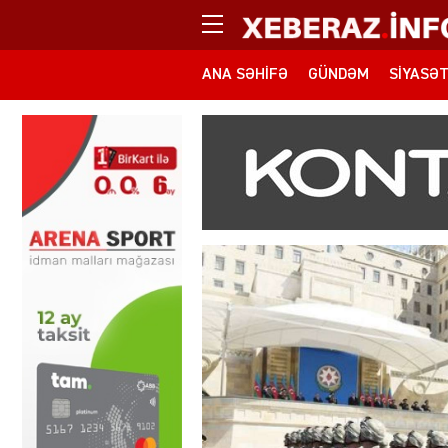
ANA SƏHIFƏ
GÜNDƏM
SIYASƏ