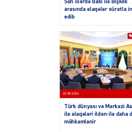
Son illərdə Bakı ilə Bişkek
arasında əlaqələr sürətlə i
edib
03.08.2026
Türk dünyası və Mərkəzi As
ilə əlaqələri ildən-ilə daha 
möhkəmlənir