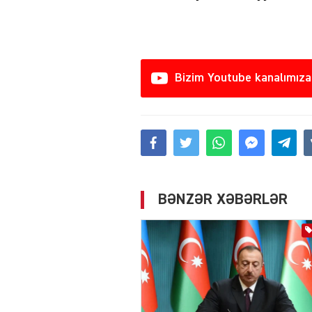
Bizim Youtube kanalımıza
BƏNZƏR XƏBƏRLƏR