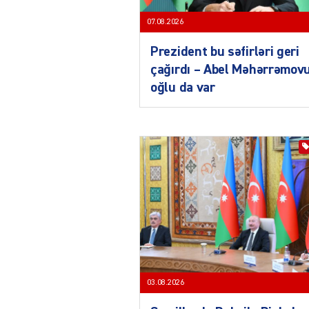
07.08.2026
Prezident bu səfirləri geri
çağırdı – Abel Məhərrəmov
oğlu da var
03.08.2026