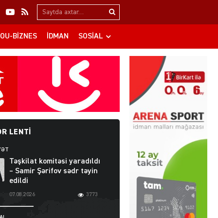
Search…
OU-BIZNES
İDMAN
SOSIAL
R LENTI
YƏT
Təşkilat komitəsi yaradıldı
– Samir Şərifov sədr təyin
edildi
07.08.2026
3773
AL