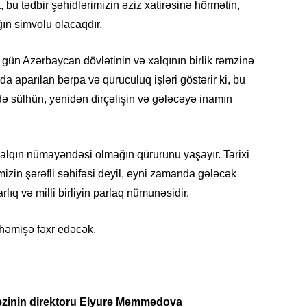
bu tədbir şəhidlərimizin əziz xatirəsinə hörmətin,
ğın simvolu olacaqdır.
SOSIAL
gün Azərbaycan dövlətinin və xalqının birlik rəmzinə
da aparılan bərpa və quruculuq işləri göstərir ki, bu
 də sülhün, yenidən dirçəlişin və gələcəyə inamın
KRIMIN
xalqın nümayəndəsi olmağın qürurunu yaşayır. Tarixi
imizin şərəfli səhifəsi deyil, eyni zamanda gələcək
rlıq və milli birliyin parlaq nümunəsidir.
 həmişə fəxr edəcək.
CƏMIY
zinin direktoru Elyurə Məmmədova