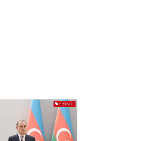
04.08.2026
4021
ƏT
XİN rəhbərindən TRİPP
layihəsi ilə bağlı AÇIQLAMA
04.08.2026
4394
Müharibə Rusiyanın belini
bükür
04.08.2026
4010
IZNES
Ekranlardan uzaq qalan
SIYASƏT
məşhur aktrisanın yeni
qazanc mənbəyi ortaya
çıxdı
04.08.2026
2176