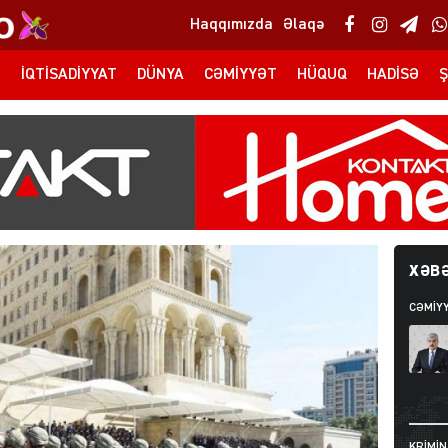
Haqqımızda
Əlaqə
T
İQTISADIYYAT
DÜNYA
CƏMIYYƏT
HÜQUQ
HADISƏ
Ş
XƏBƏ
CƏMIY
KRIMIN