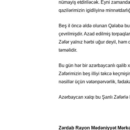
nümayiş etdiriləcək. Eyni zamanda, 
qazilərimizin igidliyinə minnətdarlı
Beş il öncə əldə olunan Qələbə bu 
çevrilmişdir. Azad edilmiş torpaqlar
Zəfər yalnız hərbi uğur deyil, həm
təməlidir.
Bu gün hər bir azərbaycanlı qalib 
Zəfərimizin beş illiyi təkcə keçmiş
nəsillər üçün vətənpərvərlik, fədaka
Azərbaycan xalqı bu Şanlı Zəfərlə
Zərdab Rayon Mədəniyyət Mərkə