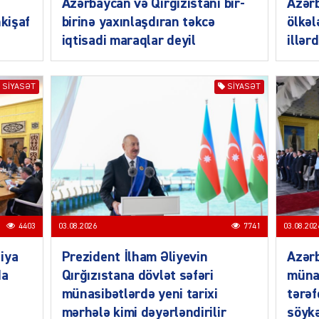
Azərbaycan və Qırğızıstanı bir-
Azər
nkişaf
birinə yaxınlaşdıran təkcə
ölkəl
iqtisadi maraqlar deyil
illər
SIYAS
SIYASƏT
SIYASƏT
DÜNYA
4403
03.08.2026
7741
03.08.202
CƏMIY
iya
Prezident İlham Əliyevin
Azərb
da
Qırğızıstana dövlət səfəri
müna
münasibətlərdə yeni tarixi
tərəf
mərhələ kimi dəyərləndirilir
söykə