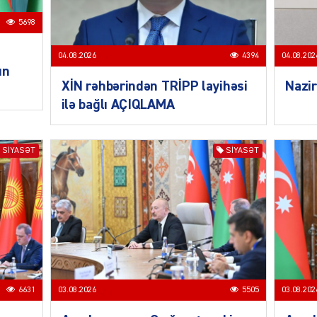
CƏMIY
5698
04.08.2026
4394
04.08.202
un
XİN rəhbərindən TRİPP layihəsi
Nazir
ilə bağlı AÇIQLAMA
CƏMIY
SIYASƏT
SIYASƏT
CƏMIY
6631
03.08.2026
5505
03.08.202
MANŞE