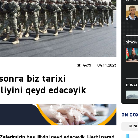
SIYAS
4475
04.11.2025
onra biz tarixi
DÜNYA
lliyini qeyd edəcəyik
ƏN ÇO
DÜNYA
GÜN
Zəfərimizin beş illiyini qeyd edəcəyik. Hərbi parad