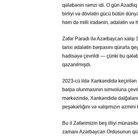
qələbənin rəmzi idi. O gün Azadlı
birliyi və dövlətin gücü bütün düny
həm də milli iradənin, ədalətin və h
Zəfər Paradı ilə Azərbaycan xalqı 3
tarixi ədalətin bərpasını qürurla q
hadisəyə çevrildi — çünki bu qələbə
qazanılmışdı.
2023-cü ildə Xankəndidə keçirilən
bərpa olunmasının simvoluna çevri
mərkəzində, Xankəndidə dalğalanı
peşəkarlığını və xalqımızın əzmini
Bu il Zəfərimizin beş illiyi münasi
zamanı Azərbaycan Ordusunun qüdrə