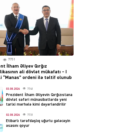
irəliləyiş var – Tramp
07.08.2026
5487
YƏT
Prezident 2 fərman
imzaladı
07.08.2026
5477
7751
 SİYASƏT
nt İlham Əliyev Qırğız
Tehran və İrəvandan
ikasının ali dövlət mükafatı – I
“Tramp yolu”na HƏMLƏ –
i “Manas” ordeni ilə təltif olunub
REAKSİYA
07.08.2026
03.08.2026
7741
5477
Prezident İlham Əliyevin Qırğızıstana
dövlət səfəri münasibətlərdə yeni
AL
tarixi mərhələ kimi dəyərləndirilir
Tərtərdəki hadisənin sirri
02.08.2026
7731
açıldı – Ər-arvadı yandırıb
Etibarlı tərəfdaşlıq uğurlu gələcəyin
evdəki pulu oğurlayıbmış
əsasını qoyur
07.08.2026
4386