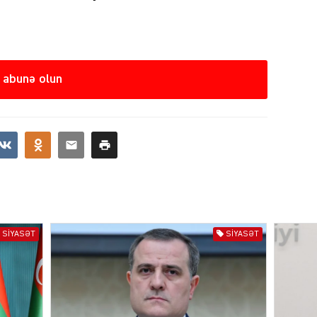
SIYAS
 abunə olun
DÜNYA
ŞOU-B
SIYASƏT
SIYASƏT