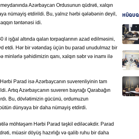
q meydanında Azərbaycan Ordusunun qüdrəti, xalqın
HADIS
aya nümayiş etdirildi. Bu, yalnız hərbi qələbənin deyil,
HÜQUQ
aqqın təntənəsi idi.
0 il işğal altında qalan torpaqlarının azad edilməsini,
eyd etdi. Hər bir vətəndaş üçün bu parad unudulmaz bir
DÜNYA
 minlərlə şəhidimizin qanı, xalqın səbr və inamı ilə
 Hərbi Parad isə Azərbaycanın suverenliyinin tam
HADIS
ldi. Artıq Azərbaycanın suveren bayrağı Qarabağın
rdı. Bu, dövlətimizin gücünü, ordumuzun
 bütün dünyaya bir daha nümayiş etdirdi.
KRIMIN
bətilə möhtəşəm Hərbi Parad təşkil ediləcəkdir. Parad
ti, müasir döyüş hazırlığı və qalib ruhu bir daha