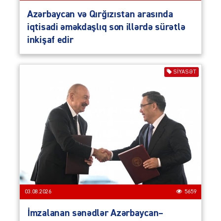
Azərbaycan və Qırğızıstan arasında
iqtisadi əməkdaşlıq son illərdə sürətlə
inkişaf edir
SIYASƏT
03.08.2026
5659
İmzalanan sənədlər Azərbaycan–