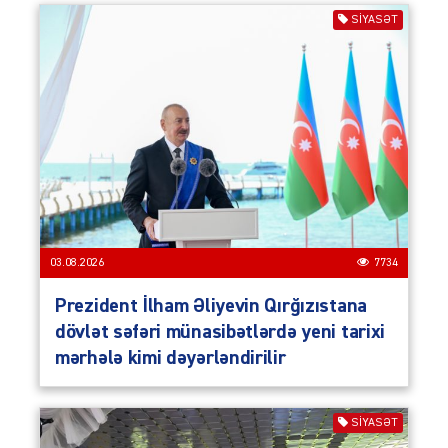
SIYASƏT
03.08.2026
7734
Prezident İlham Əliyevin Qırğızıstana
dövlət səfəri münasibətlərdə yeni tarixi
mərhələ kimi dəyərləndirilir
SIYASƏT