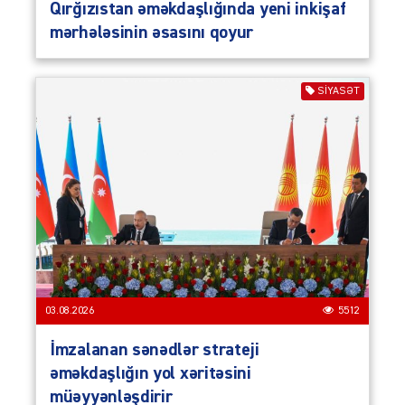
Qırğızıstan əməkdaşlığında yeni inkişaf
mərhələsinin əsasını qoyur
SIYASƏT
03.08.2026
5512
İmzalanan sənədlər strateji
əməkdaşlığın yol xəritəsini
müəyyənləşdirir