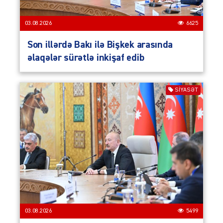
03.08.2026
6625
Son illərdə Bakı ilə Bişkek arasında
əlaqələr sürətlə inkişaf edib
SIYASƏT
03.08.2026
5499