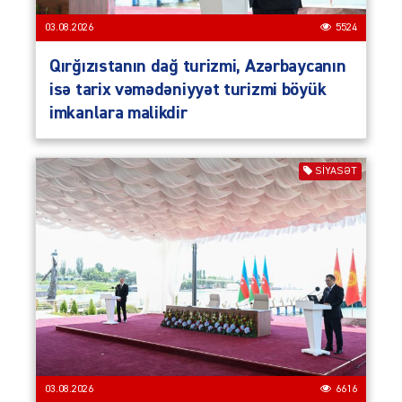
03.08.2026
5524
Qırğızıstanın dağ turizmi, Azərbaycanın
isə tarix vəmədəniyyət turizmi böyük
imkanlara malikdir
SIYASƏT
03.08.2026
6616