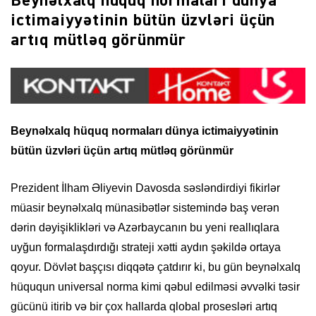
Beynəlxalq hüquq normaları dünya
ictimaiyyətinin bütün üzvləri üçün
artıq mütləq görünmür
Beynəlxalq hüquq normaları dünya ictimaiyyətinin
bütün üzvləri üçün artıq mütləq görünmür
Prezident İlham Əliyevin Davosda səsləndirdiyi fikirlər
müasir beynəlxalq münasibətlər sistemində baş verən
dərin dəyişiklikləri və Azərbaycanın bu yeni reallıqlara
uyğun formalaşdırdığı strateji xətti aydın şəkildə ortaya
qoyur. Dövlət başçısı diqqətə çatdırır ki, bu gün beynəlxalq
hüququn universal norma kimi qəbul edilməsi əvvəlki təsir
gücünü itirib və bir çox hallarda qlobal prosesləri artıq