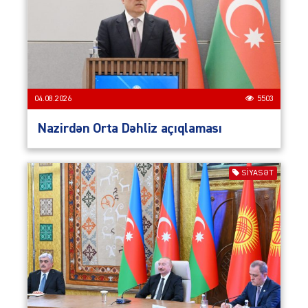
04.08.2026
5503
Nazirdən Orta Dəhliz açıqlaması
SIYASƏT