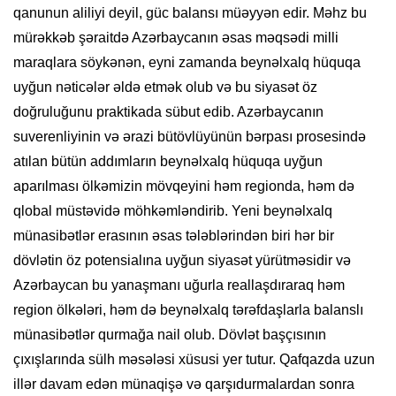
qanunun aliliyi deyil, güc balansı müəyyən edir. Məhz bu
mürəkkəb şəraitdə Azərbaycanın əsas məqsədi milli
maraqlara söykənən, eyni zamanda beynəlxalq hüquqa
uyğun nəticələr əldə etmək olub və bu siyasət öz
doğruluğunu praktikada sübut edib. Azərbaycanın
suverenliyinin və ərazi bütövlüyünün bərpası prosesində
atılan bütün addımların beynəlxalq hüquqa uyğun
aparılması ölkəmizin mövqeyini həm regionda, həm də
qlobal müstəvidə möhkəmləndirib. Yeni beynəlxalq
münasibətlər erasının əsas tələblərindən biri hər bir
dövlətin öz potensialına uyğun siyasət yürütməsidir və
Azərbaycan bu yanaşmanı uğurla reallaşdıraraq həm
region ölkələri, həm də beynəlxalq tərəfdaşlarla balanslı
münasibətlər qurmağa nail olub. Dövlət başçısının
çıxışlarında sülh məsələsi xüsusi yer tutur. Qafqazda uzun
illər davam edən münaqişə və qarşıdurmalardan sonra