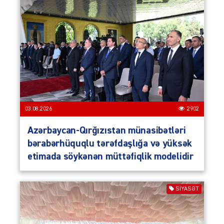
03.08.2026
2902
Azərbaycan-Qırğızıstan münasibətləri
bərabərhüquqlu tərəfdaşlığa və yüksək
etimada söykənən müttəfiqlik modelidir
SIYASƏT