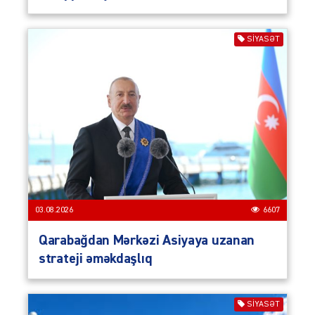
SIYASƏT
03.08.2026
6607
Qarabağdan Mərkəzi Asiyaya uzanan
strateji əməkdaşlıq
SIYASƏT