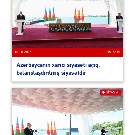
03.08.2026
5519
Azərbaycanın xarici siyasəti açıq,
balanslaşdırılmış siyasətdir
SIYASƏT