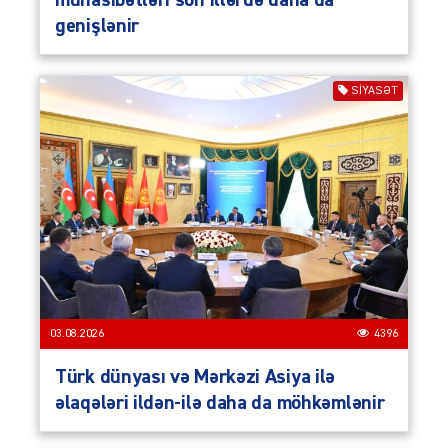
münasibətləri son illərdə daha da
genişlənir
SIYASƏT
03.08.2026
4396
Türk dünyası və Mərkəzi Asiya ilə
əlaqələri ildən-ilə daha da möhkəmlənir