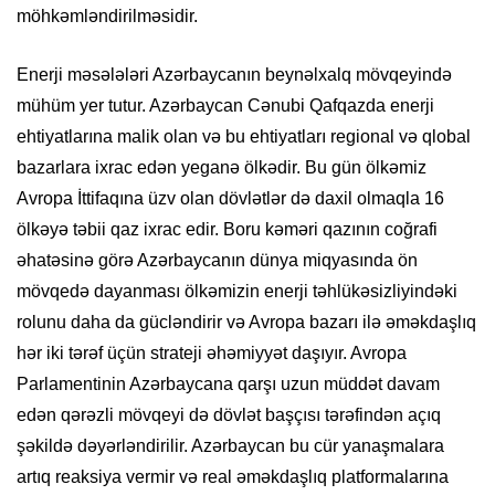
möhkəmləndirilməsidir.
Enerji məsələləri Azərbaycanın beynəlxalq mövqeyində
mühüm yer tutur. Azərbaycan Cənubi Qafqazda enerji
ehtiyatlarına malik olan və bu ehtiyatları regional və qlobal
bazarlara ixrac edən yeganə ölkədir. Bu gün ölkəmiz
Avropa İttifaqına üzv olan dövlətlər də daxil olmaqla 16
ölkəyə təbii qaz ixrac edir. Boru kəməri qazının coğrafi
əhatəsinə görə Azərbaycanın dünya miqyasında ön
mövqedə dayanması ölkəmizin enerji təhlükəsizliyindəki
rolunu daha da gücləndirir və Avropa bazarı ilə əməkdaşlıq
hər iki tərəf üçün strateji əhəmiyyət daşıyır. Avropa
Parlamentinin Azərbaycana qarşı uzun müddət davam
edən qərəzli mövqeyi də dövlət başçısı tərəfindən açıq
şəkildə dəyərləndirilir. Azərbaycan bu cür yanaşmalara
artıq reaksiya vermir və real əməkdaşlıq platformalarına