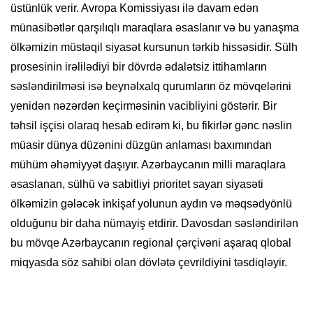
üstünlük verir. Avropa Komissiyası ilə davam edən
münasibətlər qarşılıqlı maraqlara əsaslanır və bu yanaşma
ölkəmizin müstəqil siyasət kursunun tərkib hissəsidir. Sülh
prosesinin irəlilədiyi bir dövrdə ədalətsiz ittihamların
səsləndirilməsi isə beynəlxalq qurumların öz mövqelərini
yenidən nəzərdən keçirməsinin vacibliyini göstərir. Bir
təhsil işçisi olaraq hesab edirəm ki, bu fikirlər gənc nəslin
müasir dünya düzənini düzgün anlaması baxımından
mühüm əhəmiyyət daşıyır. Azərbaycanın milli maraqlara
əsaslanan, sülhü və sabitliyi prioritet sayan siyasəti
ölkəmizin gələcək inkişaf yolunun aydın və məqsədyönlü
olduğunu bir daha nümayiş etdirir. Davosdan səsləndirilən
bu mövqe Azərbaycanın regional çərçivəni aşaraq qlobal
miqyasda söz sahibi olan dövlətə çevrildiyini təsdiqləyir.