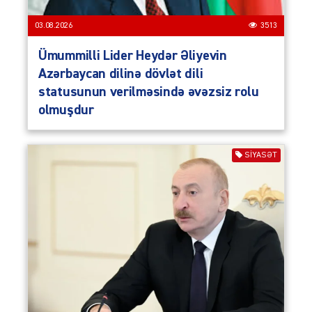
03.08.2026
3513
Ümummilli Lider Heydər Əliyevin
Azərbaycan dilinə dövlət dili
statusunun verilməsində əvəzsiz rolu
olmuşdur
SIYASƏT