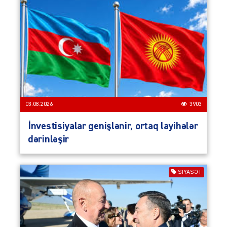
03.08.2026
3903
İnvestisiyalar genişlənir, ortaq layihələr
dərinləşir
SIYASƏT