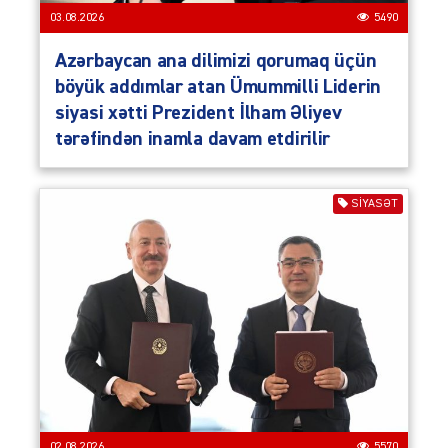
03.08.2026
5490
Azərbaycan ana dilimizi qorumaq üçün
böyük addımlar atan Ümummilli Liderin
siyasi xətti Prezident İlham Əliyev
tərəfindən inamla davam etdirilir
SIYASƏT
02.08.2026
5570