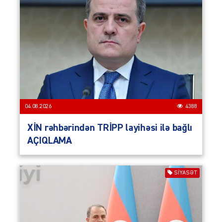
04.08.2026
4388
XİN rəhbərindən TRİPP layihəsi ilə bağlı
AÇIQLAMA
SIYASƏT