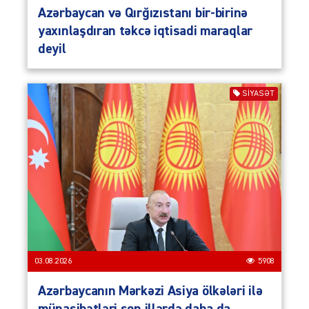
Azərbaycan və Qırğızıstanı bir-birinə
yaxınlaşdıran təkcə iqtisadi maraqlar
deyil
SIYASƏT
03.08.2026
5908
Azərbaycanın Mərkəzi Asiya ölkələri ilə