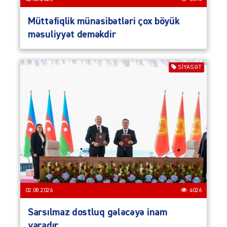
Müttəfiqlik münasibətləri çox böyük
məsuliyyət deməkdir
SIYASƏT
02.08.2026
4026
Sarsılmaz dostluq gələcəyə inam
yaradır