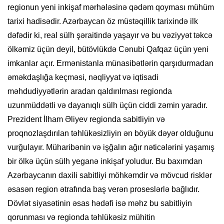
regionun yeni inkişaf mərhələsinə qədəm qoyması mühüm
tarixi hadisədir. Azərbaycan öz müstəqillik tarixində ilk
dəfədir ki, real sülh şəraitində yaşayır və bu vəziyyət təkcə
ölkəmiz üçün deyil, bütövlükdə Cənubi Qafqaz üçün yeni
imkanlar açır. Ermənistanla münasibətlərin qarşıdurmadan
əməkdaşlığa keçməsi, nəqliyyat və iqtisadi
məhdudiyyətlərin aradan qaldırılması regionda
uzunmüddətli və dayanıqlı sülh üçün ciddi zəmin yaradır.
Prezident İlham Əliyev regionda sabitliyin və
proqnozlaşdırılan təhlükəsizliyin ən böyük dəyər olduğunu
vurğulayır. Müharibənin və işğalın ağır nəticələrini yaşamış
bir ölkə üçün sülh yeganə inkişaf yoludur. Bu baxımdan
Azərbaycanın daxili sabitliyi möhkəmdir və mövcud risklər
əsasən region ətrafında baş verən proseslərlə bağlıdır.
Dövlət siyasətinin əsas hədəfi isə məhz bu sabitliyin
qorunması və regionda təhlükəsiz mühitin