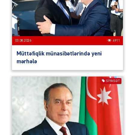
03.08.2026
4911
Müttəfiqlik münasibətlərində yeni
mərhələ
SIYASƏT