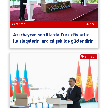
03.08.2026
3501
Azərbaycan son illərdə Türk dövlətləri
ilə əlaqələrini ardıcıl şəkildə gücləndirir
SIYASƏT