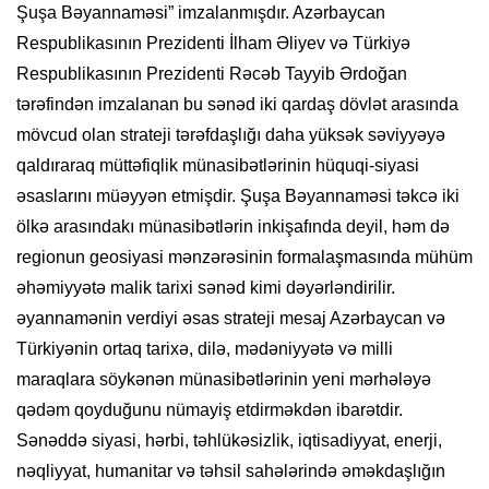
Şuşa Bəyannaməsi” imzalanmışdır. Azərbaycan
Respublikasının Prezidenti İlham Əliyev və Türkiyə
Respublikasının Prezidenti Rəcəb Tayyib Ərdoğan
tərəfindən imzalanan bu sənəd iki qardaş dövlət arasında
mövcud olan strateji tərəfdaşlığı daha yüksək səviyyəyə
qaldıraraq müttəfiqlik münasibətlərinin hüquqi-siyasi
əsaslarını müəyyən etmişdir. Şuşa Bəyannaməsi təkcə iki
ölkə arasındakı münasibətlərin inkişafında deyil, həm də
regionun geosiyasi mənzərəsinin formalaşmasında mühüm
əhəmiyyətə malik tarixi sənəd kimi dəyərləndirilir.
əyannamənin verdiyi əsas strateji mesaj Azərbaycan və
Türkiyənin ortaq tarixə, dilə, mədəniyyətə və milli
maraqlara söykənən münasibətlərinin yeni mərhələyə
qədəm qoyduğunu nümayiş etdirməkdən ibarətdir.
Sənəddə siyasi, hərbi, təhlükəsizlik, iqtisadiyyat, enerji,
nəqliyyat, humanitar və təhsil sahələrində əməkdaşlığın