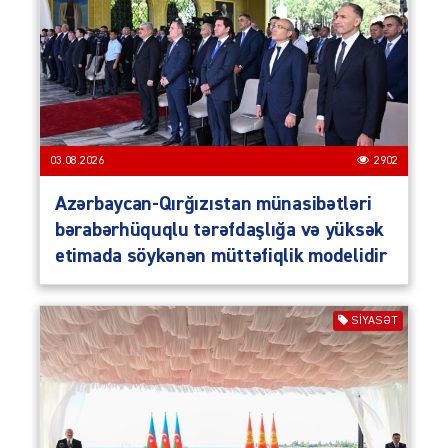
03.08.2026
2902
Azərbaycan-Qırğızıstan münasibətləri
bərabərhüquqlu tərəfdaşlığa və yüksək
etimada söykənən müttəfiqlik modelidir
SIYASƏT