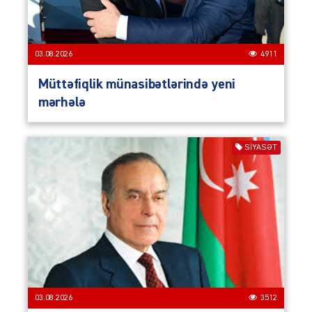
03.08.2026
4911
Müttəfiqlik münasibətlərində yeni
mərhələ
SIYASƏT
03.08.2026
3512