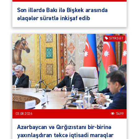
Son illərdə Bakı ilə Bişkek arasında
əlaqələr sürətlə inkişaf edib
SIYASƏT
03.08.2026
5499
Azərbaycan və Qırğızıstanı bir-birinə
yaxınlaşdıran təkcə iqtisadi maraqlar