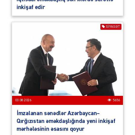
inkişaf edir
SIYASƏT
03.08.2026
5656
İmzalanan sənədlər Azərbaycan–
Qırğızıstan əməkdaşlığında yeni inkişaf
mərhələsinin əsasını qoyur