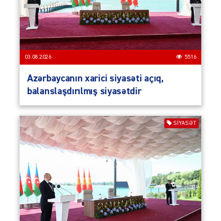
03.08.2026
5516
Azərbaycanın xarici siyasəti açıq,
balanslaşdırılmış siyasətdir
SIYASƏT