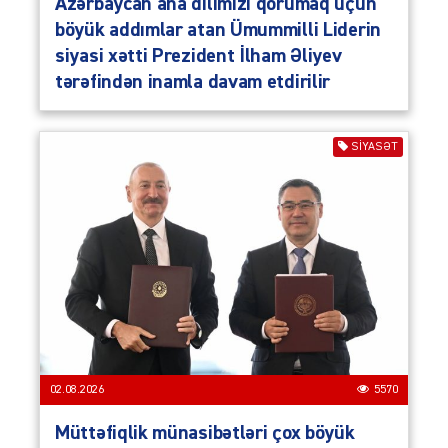
Azərbaycan ana dilimizi qorumaq üçün
böyük addımlar atan Ümummilli Liderin
siyasi xətti Prezident İlham Əliyev
tərəfindən inamla davam etdirilir
SIYASƏT
02.08.2026
5570
Müttəfiqlik münasibətləri çox böyük