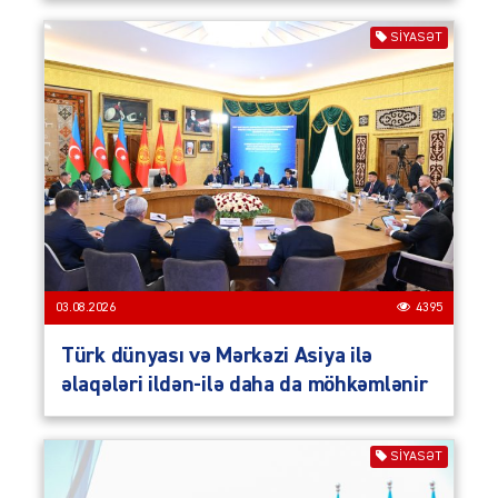
SIYASƏT
03.08.2026
4395
Türk dünyası və Mərkəzi Asiya ilə
əlaqələri ildən-ilə daha da möhkəmlənir
SIYASƏT