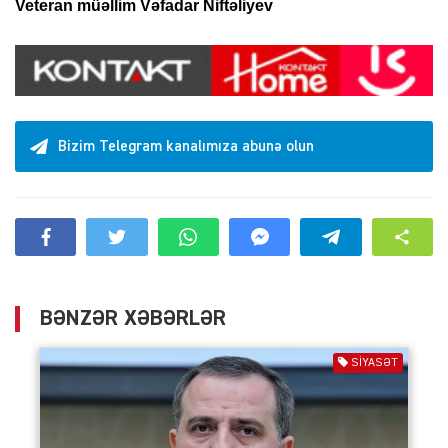
Veteran müəllim Vəfadar Niftəliyev
Bizim Telegram kanalımıza abunə olun
BƏNZƏR XƏBƏRLƏR
SIYASƏT