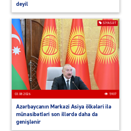
deyil
SIYASƏT
03.08.2026
5907
Azərbaycanın Mərkəzi Asiya ölkələri ilə
münasibətləri son illərdə daha da
genişlənir