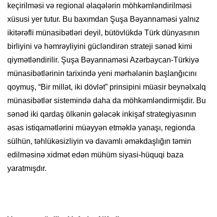
keçirilməsi və regional əlaqələrin möhkəmləndirilməsi
xüsusi yer tutur. Bu baxımdan Şuşa Bəyannaməsi yalnız
ikitərəfli münasibətləri deyil, bütövlükdə Türk dünyasının
birliyini və həmrəyliyini gücləndirən strateji sənəd kimi
qiymətləndirilir. Şuşa Bəyannaməsi Azərbaycan-Türkiyə
münasibətlərinin tarixində yeni mərhələnin başlanğıcını
qoymuş, “Bir millət, iki dövlət” prinsipini müasir beynəlxalq
münasibətlər sistemində daha da möhkəmləndirmişdir. Bu
sənəd iki qardaş ölkənin gələcək inkişaf strategiyasının
əsas istiqamətlərini müəyyən etməklə yanaşı, regionda
sülhün, təhlükəsizliyin və davamlı əməkdaşlığın təmin
edilməsinə xidmət edən mühüm siyasi-hüquqi baza
yaratmışdır.