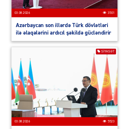
03.08.2026
3501
Azərbaycan son illərdə Türk dövlətləri
ilə əlaqələrini ardıcıl şəkildə gücləndirir
SIYASƏT
03.08.2026
5523