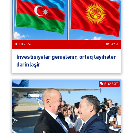
03.08.2026
3903
İnvestisiyalar genişlənir, ortaq layihələr
dərinləşir
SIYASƏT