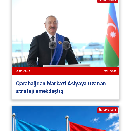
03.08.2026
6606
Qarabağdan Mərkəzi Asiyaya uzanan
strateji əməkdaşlıq
SIYASƏT