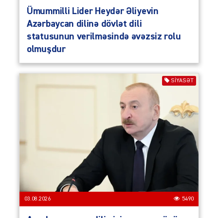
Ümummilli Lider Heydər Əliyevin
Azərbaycan dilinə dövlət dili
statusunun verilməsində əvəzsiz rolu
olmuşdur
SIYASƏT
03.08.2026
5490