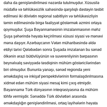
daha da genişləndirilməsi nəzərdə tutulmuşdur. Xüsusilə
müdafiə və təhlükəsizlik sahəsində qarşılıqlı dəstəyin təsbit
edilməsi iki dövlətin regional sabitliyin və təhlükəsizliyin
təmin edilməsində birgə fəaliyyət göstərmək əzmini ortaya
qoymuşdur. Şuşa Bəyannaməsinin imzalanmasının məhz
Şuşa şəhərində həyata keçirilməsi xüsusi siyasi və mənəvi
məna daşıyır. Azərbaycanın Vətən müharibəsində əldə
etdiyi tarixi Qələbədən sonra Şuşada imzalanan bu sənəd
ölkənin ərazi bütövlüyünün və suverenliyinin bərpasının
beynəlxalq səviyyədə təsdiqinin mühüm göstəricilərindən
biri olmuşdur. Bununla yanaşı, sənəd regionda yeni
əməkdaşlıq və inkişaf perspektivlərinin formalaşdırılmasına
xidmət edən mühüm siyasi mesaj kimi çıxış etmişdir.
Bəyannamə Türk dünyasının inteqrasiyasına da mühüm
töhfə vermişdir. Sənəddə Türk dövlətləri arasında
əməkdaşlığın genişləndirilməsi, ortaq layihələrin həyata