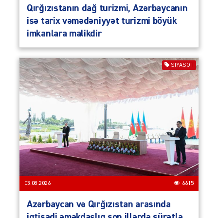
Qırğızıstanın dağ turizmi, Azərbaycanın
isə tarix vəmədəniyyət turizmi böyük
imkanlara malikdir
SIYASƏT
03.08.2026
6615
Azərbaycan və Qırğızıstan arasında
iqtisadi əməkdaşlıq son illərdə sürətlə