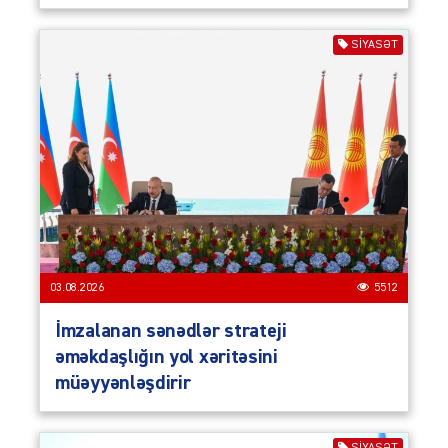
SIYASƏT
03.08.2026
5512
İmzalanan sənədlər strateji
əməkdaşlığın yol xəritəsini
müəyyənləşdirir
SIYASƏT