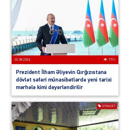
03.08.2026
7731
Prezident İlham Əliyevin Qırğızıstana
dövlət səfəri münasibətlərdə yeni tarixi
mərhələ kimi dəyərləndirilir
SIYASƏT