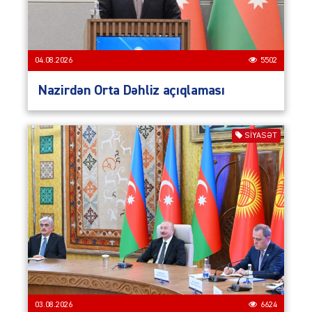
04.08.2026
5502
Nazirdən Orta Dəhliz açıqlaması
SIYASƏT
03.08.2026
6624