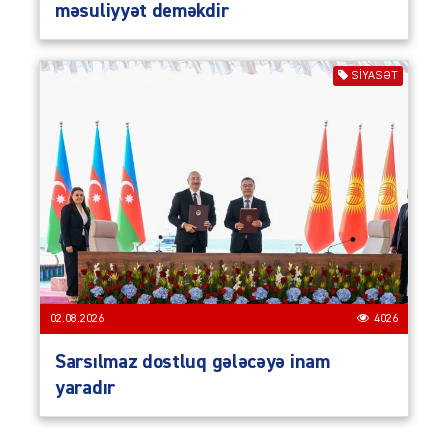
məsuliyyət deməkdir
SIYASƏT
02.08.2026
4026
Sarsılmaz dostluq gələcəyə inam
yaradır