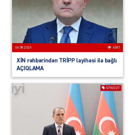
04.08.2026
4387
XİN rəhbərindən TRİPP layihəsi ilə bağlı
AÇIQLAMA
SIYASƏT