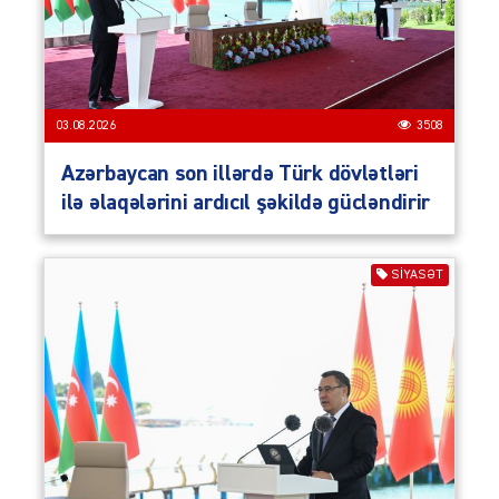
03.08.2026
3508
Azərbaycan son illərdə Türk dövlətləri
ilə əlaqələrini ardıcıl şəkildə gücləndirir
SIYASƏT