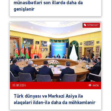
münasibətləri son illərdə daha da
genişlənir
SIYASƏT
03.08.2026
4404
Türk dünyası və Mərkəzi Asiya ilə
əlaqələri ildən-ilə daha da möhkəmlənir