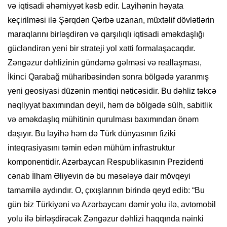
və iqtisadi əhəmiyyət kəsb edir. Layihənin həyata
keçirilməsi ilə Şərqdən Qərbə uzanan, müxtəlif dövlətlərin
maraqlarını birləşdirən və qarşılıqlı iqtisadi əməkdaşlığı
gücləndirən yeni bir strateji yol xətti formalaşacaqdır.
Zəngəzur dəhlizinin gündəmə gəlməsi və reallaşması,
İkinci Qarabağ müharibəsindən sonra bölgədə yaranmış
yeni geosiyasi düzənin məntiqi nəticəsidir. Bu dəhliz təkcə
nəqliyyat baxımından deyil, həm də bölgədə sülh, sabitlik
və əməkdaşlıq mühitinin qurulması baxımından önəm
daşıyır. Bu layihə həm də Türk dünyasının fiziki
inteqrasiyasını təmin edən mühüm infrastruktur
komponentidir. Azərbaycan Respublikasının Prezidenti
cənab İlham Əliyevin də bu məsələyə dair mövqeyi
tamamilə aydındır. O, çıxışlarının birində qeyd edib: “Bu
gün biz Türkiyəni və Azərbaycanı dəmir yolu ilə, avtomobil
yolu ilə birləşdirəcək Zəngəzur dəhlizi haqqında nəinki