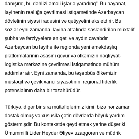
danışırıq, bu dəhlizi əməli işlərlə yaradırıq”. Bu bəyanat,
layihənin reallığa çevrilməsi istiqamətində Azərbaycan
dövlətinin siyasi iradəsini və qətiyyətini əks etdirir. Bu
sözlər eyni zamanda, layihə ətrafında səsləndirilən müxtəlif
şübhə və fərziyyələrə ən qəti və aydın cavabdır.
Azərbaycan bu layihə ilə regionda yeni əməkdaşlıq
platformalarının əsasını qoyur və ölkəmizin nəqliyyat-
logistika mərkəzinə çevrilməsi istiqamətində mühüm
addımlar atır. Eyni zamanda, bu təşəbbüs ölkəmizin
müstəqil və çevik xarici siyasətinin, regional liderlik
potensialının daha bir təzahürüdür.
Türkiyə, digər bir sıra müttəfiqlərimiz kimi, bizə hər zaman
dəstək olmuş və xüsusilə çətin dövrlərdə böyük yardım
göstərmişdir. Bu kontekstdə qeyd etmək yerinə düşər ki,
Ümummilli Lider Heydər Əliyev uzaqgörən və müdrik