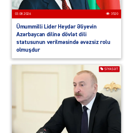
03.08.2026
3520
Ümummilli Lider Heydər Əliyevin
Azərbaycan dilinə dövlət dili
statusunun verilməsində əvəzsiz rolu
olmuşdur
SIYASƏT