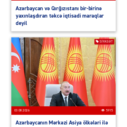
Azərbaycan və Qırğızıstanı bir-birinə
yaxınlaşdıran təkcə iqtisadi maraqlar
deyil
SIYASƏT
03.08.2026
5915
Azərbaycanın Mərkəzi Asiya ölkələri ilə