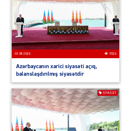
03.08.2026
5526
Azərbaycanın xarici siyasəti açıq,
balanslaşdırılmış siyasətdir
SIYASƏT