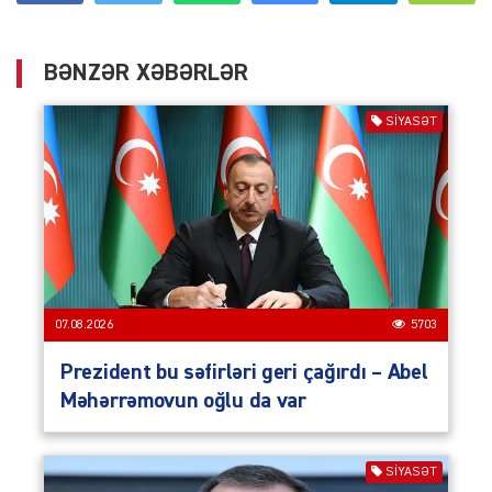
BƏNZƏR XƏBƏRLƏR
SIYASƏT
07.08.2026
5703
Prezident bu səfirləri geri çağırdı – Abel
Məhərrəmovun oğlu da var
SIYASƏT