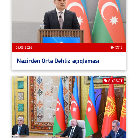
04.08.2026
5512
Nazirdən Orta Dəhliz açıqlaması
SIYASƏT