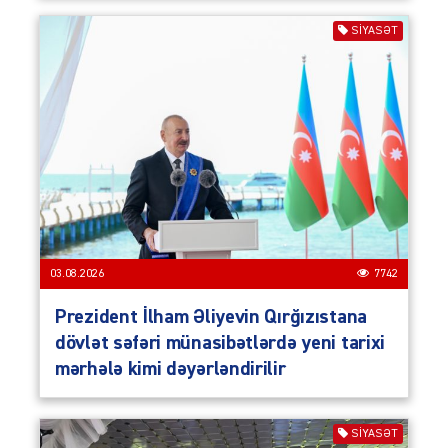
SIYASƏT
03.08.2026
7742
Prezident İlham Əliyevin Qırğızıstana
dövlət səfəri münasibətlərdə yeni tarixi
mərhələ kimi dəyərləndirilir
SIYASƏT