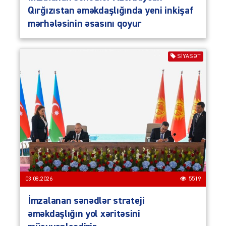
Qırğızıstan əməkdaşlığında yeni inkişaf
mərhələsinin əsasını qoyur
SIYASƏT
03.08.2026
5519
İmzalanan sənədlər strateji
əməkdaşlığın yol xəritəsini