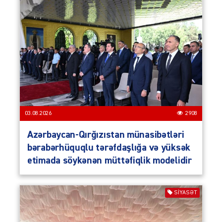
03.08.2026
2908
Azərbaycan-Qırğızıstan münasibətləri
bərabərhüquqlu tərəfdaşlığa və yüksək
etimada söykənən müttəfiqlik modelidir
SIYASƏT