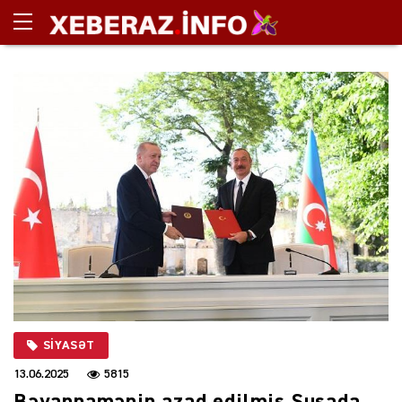
SIYASƏT
13.06.2025
5815
Bəyannamənin azad edilmiş Şuşada