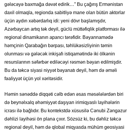
gələcəyə baxmağa dəvət edirik…” Bu çağırış Ermənistan
daxil olmaqla, regionda sabitliyə mane olan bütün aktorlar
üçün aydın xəbərdarlıq idi: yeni dövr başlamışdır,
Azərbaycan artıq tək deyil, güclü müttəfiqlik platforması ilə
regional dinamikanın aparıcı tərəfidir. Bəyannamədə
həmçinin Qarabağın bərpası, təhlükəsizliyinin təmin
olunması və gələcək inkişafı istiqamətində iki ölkənin
resurslarının səfərbər ediləcəyi rəsmən bəyan edilmişdir.
Bu da təkcə siyasi niyyət bəyanatı deyil, həm də əməli
fəaliyyət üçün yol xəritəsidir.
Həmin sənəddə diqqəti cəlb edən əsas məsələlərdən biri
də beynəlxalq əhəmiyyət daşıyan irimiqyaslı layihələrin
icrası ilə bağlıdır. Bu kontekstdə xüsusilə Cənubi Zəngəzur
dəhlizi layihəsi ön plana çıxır. Sözsüz ki, bu dəhliz təkcə
regional deyil, həm də qlobal miqyasda mühüm geosiyasi