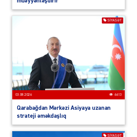
müəyyənləşdirir
SIYASƏT
03.08.2026
6613
Qarabağdan Mərkəzi Asiyaya uzanan
strateji əməkdaşlıq
SIYASƏT