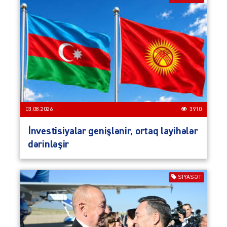
03.08.2026
3910
İnvestisiyalar genişlənir, ortaq layihələr
dərinləşir
SIYASƏT