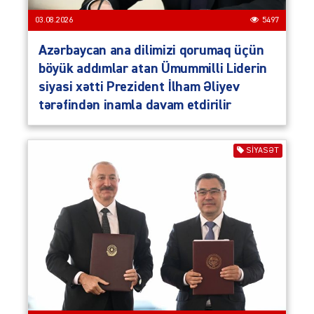
03.08.2026
5497
Azərbaycan ana dilimizi qorumaq üçün
böyük addımlar atan Ümummilli Liderin
siyasi xətti Prezident İlham Əliyev
tərəfindən inamla davam etdirilir
SIYASƏT