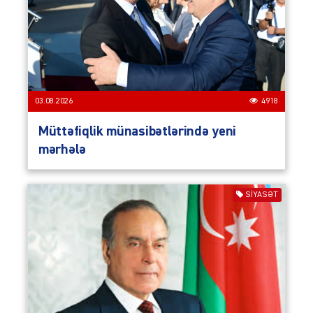
03.08.2026
4918
Müttəfiqlik münasibətlərində yeni
mərhələ
SIYASƏT