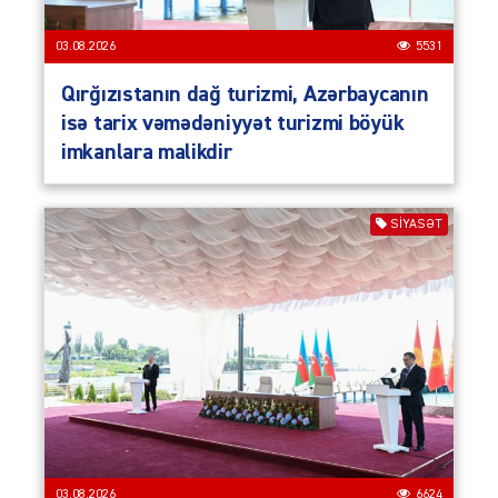
03.08.2026
5531
Qırğızıstanın dağ turizmi, Azərbaycanın
isə tarix vəmədəniyyət turizmi böyük
imkanlara malikdir
SIYASƏT
03.08.2026
6624