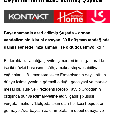
Bəyannamənin azad edilmiş Şuşada – erməni
vandalizminin izlərini daşıyan, 30 il düşmən tapdağında
qalmış şəhərdə imzalanması isə olduqca simvolikdir
Bir tərəfdə xarabalığa çevrilmiş mədəni irs, digər tərəfdə
isə iki dövlət başçısının sülh, əməkdaşlıq və sabitliyə
çağırışları… Bu mənzərə təkcə Ermənistanın deyil, bütün
dünya ictimaiyyətinin görməli olduğu geosiyasi və mənəvi
mesaj idi. Türkiyə Prezidenti Rəcəb Tayyib Ərdoğanın
çıxışında dünya ictimaiyyətinə etdiyi çağırış xüsusi
vurğulanmalıdır: “Bölgədə təsiri olan hər kəsi həqiqətləri
görməyə, Azərbaycan xalqının Zəfərini qəbul etməyə və