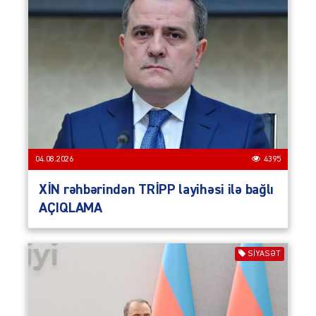
04.08.2026
4395
XİN rəhbərindən TRİPP layihəsi ilə bağlı
AÇIQLAMA
SIYASƏT