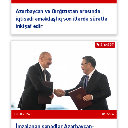
Azərbaycan və Qırğızıstan arasında
iqtisadi əməkdaşlıq son illərdə sürətlə
inkişaf edir
SIYASƏT
03.08.2026
5666
İmzalanan sənədlər Azərbaycan–