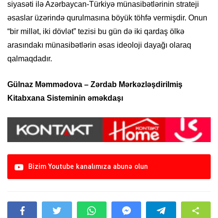
siyasəti ilə Azərbaycan-Türkiyə münasibətlərinin strateji
əsaslar üzərində qurulmasına böyük töhfə vermişdir. Onun
“bir millət, iki dövlət” tezisi bu gün də iki qardaş ölkə
arasındakı münasibətlərin əsas ideoloji dayağı olaraq
qalmaqdadır.
Gülnaz Məmmədova – Zərdab Mərkəzləşdirilmiş
Kitabxana Sisteminin əməkdaşı
Bizim Youtube kanalımıza abunə olun