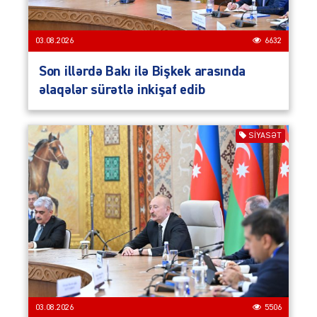
03.08.2026
6632
Son illərdə Bakı ilə Bişkek arasında
əlaqələr sürətlə inkişaf edib
SIYASƏT
03.08.2026
5506