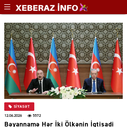
SIYASƏT
12.06.2026
5572
Bəyannamə Hər İki Ölkənin İqtisadi