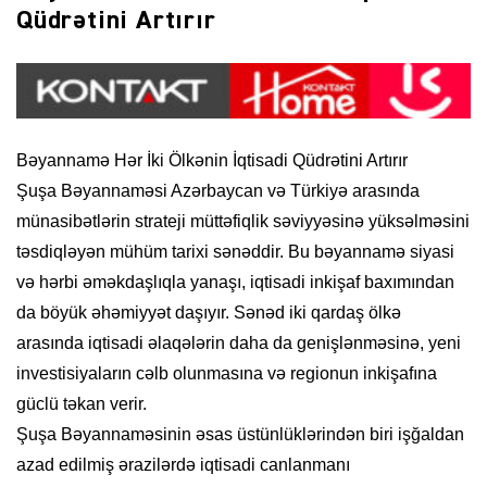
Qüdrətini Artırır
Bəyannamə Hər İki Ölkənin İqtisadi Qüdrətini Artırır
Şuşa Bəyannaməsi Azərbaycan və Türkiyə arasında
münasibətlərin strateji müttəfiqlik səviyyəsinə yüksəlməsini
təsdiqləyən mühüm tarixi sənəddir. Bu bəyannamə siyasi
və hərbi əməkdaşlıqla yanaşı, iqtisadi inkişaf baxımından
da böyük əhəmiyyət daşıyır. Sənəd iki qardaş ölkə
arasında iqtisadi əlaqələrin daha da genişlənməsinə, yeni
investisiyaların cəlb olunmasına və regionun inkişafına
güclü təkan verir.
Şuşa Bəyannaməsinin əsas üstünlüklərindən biri işğaldan
azad edilmiş ərazilərdə iqtisadi canlanmanı