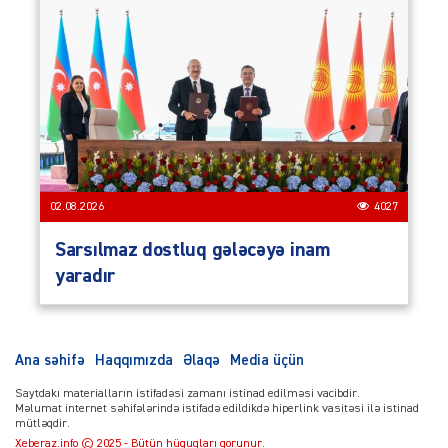
02.08.2026
4027
Sarsılmaz dostluq gələcəyə inam
yaradır
Ana səhifə
Haqqımızda
Əlaqə
Media üçün
Saytdakı materialların istifadəsi zamanı istinad edilməsi vacibdir.
Məlumat internet səhifələrində istifadə edildikdə hiperlink vasitəsi ilə istinad
mütləqdir.
Xeberaz.info © 2025 - Bütün hüquqları qorunur.