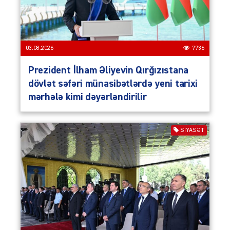
03.08.2026
7736
Prezident İlham Əliyevin Qırğızıstana
dövlət səfəri münasibətlərdə yeni tarixi
mərhələ kimi dəyərləndirilir
SIYASƏT