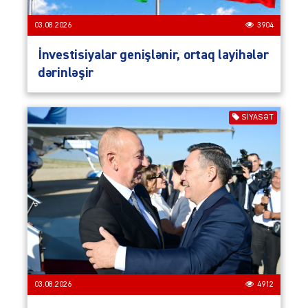
03.08.2026
3904
İnvestisiyalar genişlənir, ortaq layihələr
dərinləşir
SIYASƏT
03.08.2026
4912