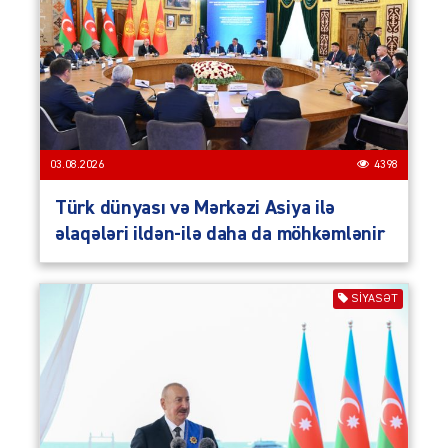
03.08.2026
4398
Türk dünyası və Mərkəzi Asiya ilə
əlaqələri ildən-ilə daha da möhkəmlənir
SIYASƏT