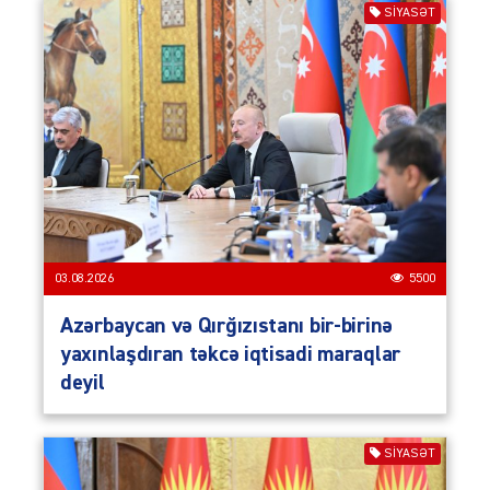
SIYASƏT
03.08.2026
5500
Azərbaycan və Qırğızıstanı bir-birinə
yaxınlaşdıran təkcə iqtisadi maraqlar
deyil
SIYASƏT