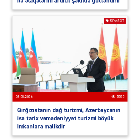
ilə əlaqələrini ardıcıl şəkildə gücləndirir
SIYASƏT
03.08.2026
5525
Qırğızıstanın dağ turizmi, Azərbaycanın
isə tarix vəmədəniyyət turizmi böyük
imkanlara malikdir