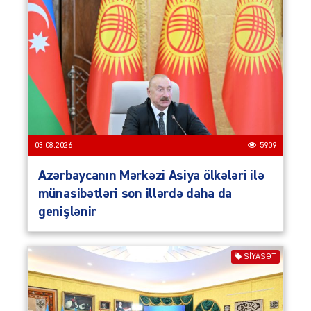
03.08.2026
5909
Azərbaycanın Mərkəzi Asiya ölkələri ilə
münasibətləri son illərdə daha da
genişlənir
SIYASƏT