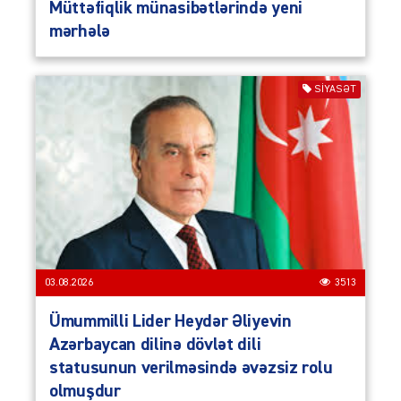
Müttəfiqlik münasibətlərində yeni
mərhələ
SIYASƏT
03.08.2026
3513
Ümummilli Lider Heydər Əliyevin
Azərbaycan dilinə dövlət dili
statusunun verilməsində əvəzsiz rolu
olmuşdur