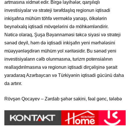
artmasına xidmət edir. Birgə layihələr, qarşılıqlı
investisiyalar və strateji tərəfdaşlıq regionun iqtisadi
inkişafına mühüm töhfə verməklə yanaşı, ölkələrin
beynəlxalq iqtisadi mövqelərini də möhkəmləndirir.
Nəticə olaraq, Şuşa Bəyannaməsi təkcə siyasi və strateji
sənəd deyil, həm də iqtisadi inkişafın yeni mərhələsini
müəyyənləşdirən mühüm yol xəritəsidir. Bu sənəd yeni
investisiyaların cəlb olunmasına, turizm potensialının
reallaşdırılmasına və regionun iqtisadi dirçəlişinə şərait
yaradaraq Azərbaycan və Türkiyənin iqtisadi gücünü daha
da artırır.
Rövşən Qocayev – Zərdab şəhər sakini, fəal gənc, tələbə