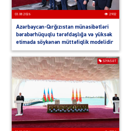
03.08.2026
2902
Azərbaycan-Qırğızıstan münasibətləri
bərabərhüquqlu tərəfdaşlığa və yüksək
etimada söykənən müttəfiqlik modelidir
SIYASƏT