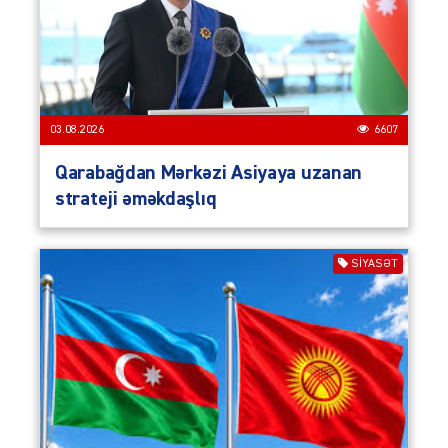
03.08.2026
6607
Qarabağdan Mərkəzi Asiyaya uzanan
strateji əməkdaşlıq
SIYASƏT