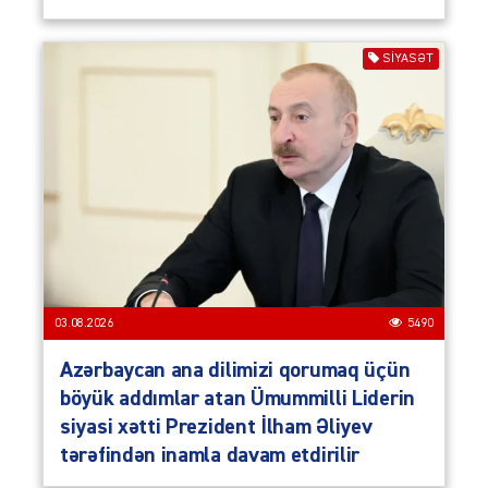
SIYASƏT
03.08.2026
5490
Azərbaycan ana dilimizi qorumaq üçün
böyük addımlar atan Ümummilli Liderin
siyasi xətti Prezident İlham Əliyev
tərəfindən inamla davam etdirilir