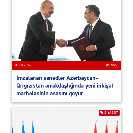
03.08.2026
5660
İmzalanan sənədlər Azərbaycan–
Qırğızıstan əməkdaşlığında yeni inkişaf
mərhələsinin əsasını qoyur
SIYASƏT