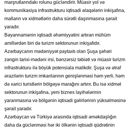
marşrutlarındakı rolunu gücləndirir. Müasir yol və
kommunikasiya infrastrukturu iqtisadi əlaqələrin inkişafına,
malların və xidmətlərin daha sürətli daşınmasına şərait
yaradır.
Bəyannamənin iqtisadi əhəmiyyətini artıran mühüm
amillərdən biri də turizm sektorunun inkişafıdır.
Azərbaycanın mədəniyyət paytaxtı olan Şuşa şəhəri
zəngin tarixi-mədəni irsi, bənzərsiz təbiəti və müasir turizm
infrastrukturu ilə böyük potensiala malikdir. Şuşa və ətraf
ərazilərin turizm imkanlarının genişlənməsi həm yerli, həm
də xarici turistlərin bölgəyə marağını artırır. Bu isə xidmət
sektorunun inkişafına, yeni biznes layihələrinin
yaranmasına və bölgənin iqtisadi gəlirlərinin yüksəlməsinə
şərait yaradır.
Azərbaycan və Türkiyə arasında iqtisadi əməkdaşlığın
daha da güclənməsi hər iki ölkənin iqtisadi qüdrətinin