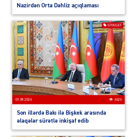
Nazirdən Orta Dəhliz açıqlaması
SIYASƏT
03.08.2026
6626
Son illərdə Bakı ilə Bişkek arasında
əlaqələr sürətlə inkişaf edib