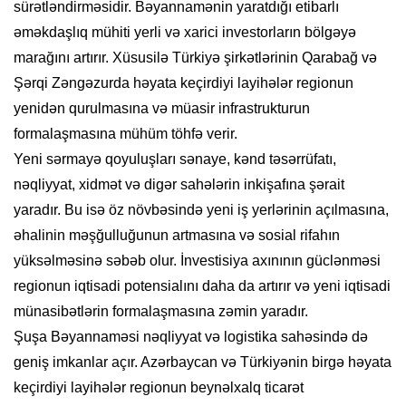
sürətləndirməsidir. Bəyannamənin yaratdığı etibarlı
əməkdaşlıq mühiti yerli və xarici investorların bölgəyə
marağını artırır. Xüsusilə Türkiyə şirkətlərinin Qarabağ və
Şərqi Zəngəzurda həyata keçirdiyi layihələr regionun
yenidən qurulmasına və müasir infrastrukturun
formalaşmasına mühüm töhfə verir.
Yeni sərmayə qoyuluşları sənaye, kənd təsərrüfatı,
nəqliyyat, xidmət və digər sahələrin inkişafına şərait
yaradır. Bu isə öz növbəsində yeni iş yerlərinin açılmasına,
əhalinin məşğulluğunun artmasına və sosial rifahın
yüksəlməsinə səbəb olur. İnvestisiya axınının güclənməsi
regionun iqtisadi potensialını daha da artırır və yeni iqtisadi
münasibətlərin formalaşmasına zəmin yaradır.
Şuşa Bəyannaməsi nəqliyyat və logistika sahəsində də
geniş imkanlar açır. Azərbaycan və Türkiyənin birgə həyata
keçirdiyi layihələr regionun beynəlxalq ticarət