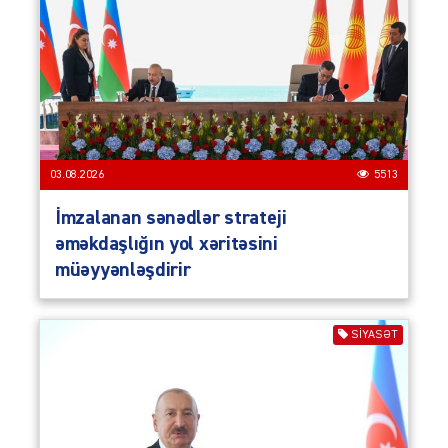
03.08.2026
5513
İmzalanan sənədlər strateji
əməkdaşlığın yol xəritəsini
müəyyənləşdirir
SIYASƏT