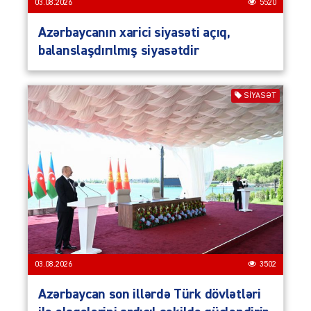
03.08.2026
5520
Azərbaycanın xarici siyasəti açıq,
balanslaşdırılmış siyasətdir
SIYASƏT
03.08.2026
3502
Azərbaycan son illərdə Türk dövlətləri