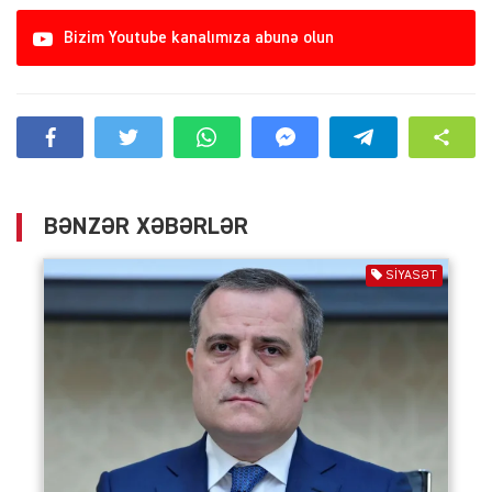
Bizim Youtube kanalımıza abunə olun
BƏNZƏR XƏBƏRLƏR
SIYASƏT