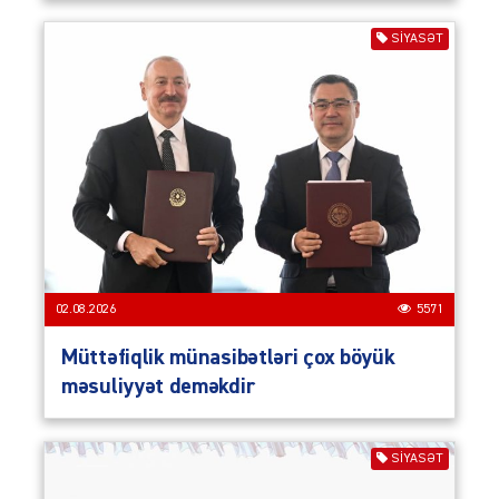
SIYASƏT
02.08.2026
5571
Müttəfiqlik münasibətləri çox böyük
məsuliyyət deməkdir
SIYASƏT