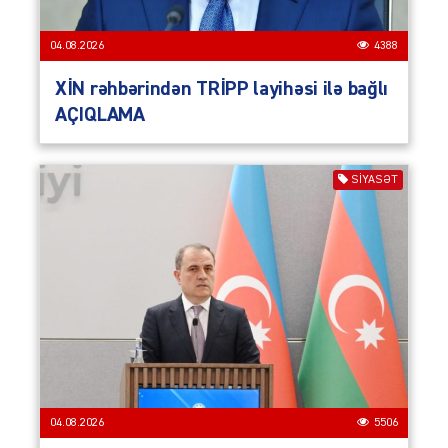
04.08.2026
4388
XİN rəhbərindən TRİPP layihəsi ilə bağlı
AÇIQLAMA
SIYASƏT
04.08.2026
5506