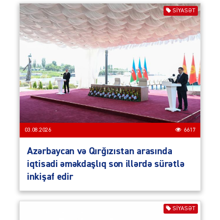
SIYASƏT
03.08.2026
6617
Azərbaycan və Qırğızıstan arasında
iqtisadi əməkdaşlıq son illərdə sürətlə
inkişaf edir
SIYASƏT